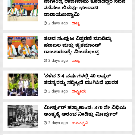
ನಾಗೇಂದ್ರ ರಾಜೀನಾಮೆ ಕೊಡದಿದ್ದರೆ ಸದನ
ನಡೆಸಲು ಬಿಡೆವು: ಛಲವಾದಿ
ನಾರಾಯಣಸ್ವಾಮಿ
2 days ago
ರಾಜ್ಯ
ಸಚಿವ ಸಂಪುಟ ವಿಸ್ತರಣೆ ಮಾಡಿದ್ದು
ಹಣಬಲ ಮತ್ತು ಹೈಕಮಾಂಡ್
ರಾಜಕಾರಣಕ್ಕೆ: ವಿಜಯೇಂದ್ರ
3 days ago
ರಾಜ್ಯ
‘ಕಳೆದ 3-4 ವರ್ಷಗಳಲ್ಲಿ 40 ಲಷ್ಕರ್
ಸದಸ್ಯರನ್ನು ಸದ್ದಿಲ್ಲದೆ ಮುಗಿಸಿದೆ ಭಾರತ
3 days ago
ರಾಷ್ಟ್ರೀಯ
ಮೀರ್ಪುರ್ ಹತ್ಯಾಕಾಂಡ: 370 ನೇ ವಿಧಿಯ
ಅಂತ್ಯಕ್ಕೆ ಆರಂಭ ನೀಡಿತ್ತು ಮೀರ್ಪುರ್
3 days ago
ಯುವಧ್ವನಿ