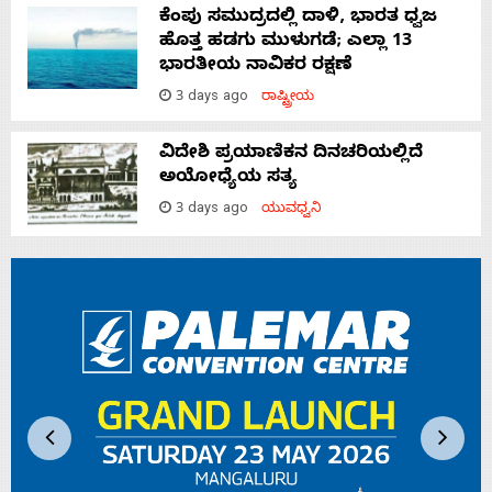
ಕೆಂಪು ಸಮುದ್ರದಲ್ಲಿ ದಾಳಿ, ಭಾರತ ಧ್ವಜ
ಹೊತ್ತ ಹಡಗು ಮುಳುಗಡೆ; ಎಲ್ಲಾ 13
ಭಾರತೀಯ ನಾವಿಕರ ರಕ್ಷಣೆ
3 days ago
ರಾಷ್ಟ್ರೀಯ
ವಿದೇಶಿ ಪ್ರಯಾಣಿಕನ ದಿನಚರಿಯಲ್ಲಿದೆ
ಅಯೋಧ್ಯೆಯ ಸತ್ಯ
3 days ago
ಯುವಧ್ವನಿ