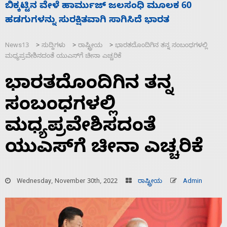
ನಾಗೇಂದ್ರ ರಾಜೀನಾಮೆ ಕೊಡದಿದ್ದರೆ ಸದನ ನಡೆಸಲು
ಸ
ಬಿಡೆವು: ಛಲವಾದಿ ನಾರಾಯಣಸ್ವಾಮಿ
ಹ
News13
ಸುದ್ದಿಗಳು
ರಾಷ್ಟ್ರೀಯ
ಭಾರತದೊಂದಿಗಿನ ತನ್ನ ಸಂಬಂಧಗಳಲ್ಲಿ
>
>
>
ಮಧ್ಯಪ್ರವೇಶಿಸದಂತೆ ಯುಎಸ್‌ಗೆ ಚೀನಾ ಎಚ್ಚರಿಕೆ
ಭಾರತದೊಂದಿಗಿನ ತನ್ನ
ಸಂಬಂಧಗಳಲ್ಲಿ
ಮಧ್ಯಪ್ರವೇಶಿಸದಂತೆ
ಯುಎಸ್‌ಗೆ ಚೀನಾ ಎಚ್ಚರಿಕೆ
Wednesday, November 30th, 2022
ರಾಷ್ಟ್ರೀಯ
Admin