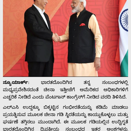
ನ್ಯೂಯಾರ್ಕ್
: ಭಾರತದೊಂದಿಗಿನ ತನ್ನ ಸಂಬಂಧಗಳಲ್ಲಿ
ಮಧ್ಯಪ್ರವೇಶಿಸದಂತೆ ಚೀನಾ ಇತ್ತೀಚೆಗೆ ಅಮೆರಿಕದ ಅಧಿಕಾರಿಗಳಿಗೆ
ಎಚ್ಚರಿಕೆ ನೀಡಿದೆ‌ ಎಂದು ಪೆಂಟಗಾನ್‌ ಕಾಂಗ್ರೆಸ್‌ಗೆ ನೀಡಿದ ವರದಿ ತಿಳಿಸಿದೆ.
ಎಲ್‌ಎಸಿ ಉದ್ದಕ್ಕೂ ಬಿಕ್ಕಟ್ಟಿನ ಗಂಭೀರತೆಯನ್ನು ಕಡಿಮೆ ಮಾಡಲು
ಪ್ರಯತ್ನಿಸುವ ಮೂಲಕ ಚೀನಾ ಗಡಿ ಸ್ಥಿರತೆಯನ್ನು ಕಾಯ್ದುಕೊಳ್ಳಲು ಮತ್ತು
ಘರ್ಷಣೆ ತಗ್ಗಿಸಲು ಮುಂದಾಗಿದೆ. ಈ ಮೂಲಕ ಗಡಿಯಲ್ಲಿನ ಉದ್ವಿಗ್ನತೆ
ಭಾರತದೊಂದಿಗಿನ ದ್ವಿಪಕ್ಷೀಯ ಸಂಬಂಧದ ಇತರ ಅಂಶಗಳನ್ನು