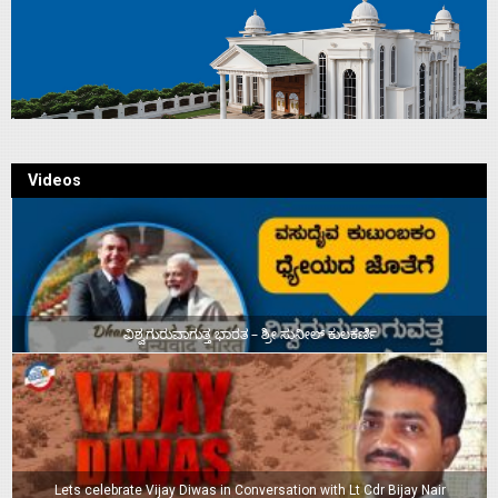
Videos
ವಿಶ್ವಗುರುವಾಗುತ್ತ ಭಾರತ – ಶ್ರೀ ಸುನೀಲ್‌ ಕುಲಕರ್ಣಿ
Lets celebrate Vijay Diwas in Conversation with Lt Cdr Bijay Nair