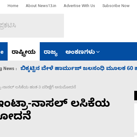
Home
About News13.in
Advertise With Us
Subscribe Now
e
ರಾಷ್ಟ್ರೀಯ
ರಾಜ್ಯ
ಅಂಕಣಗಳು
ಿ ಸಾಗಿಸಿದೆ ಭಾರತ
ನಾಗೇಂದ್ರ ರಾಜೀನಾಮೆ ಕೊಡದಿದ್ದರ
g News :
ಾ-ನಾಸಲ್ ಲಸಿಕೆಯ ಹಂತ-3 ಪರೀಕ್ಷೆಗೆ ಅನುಮೋದನೆ
ಂಟ್ರಾ-ನಾಸಲ್ ಲಸಿಕೆಯ
ುಮೋದನೆ