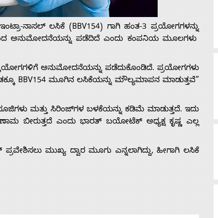
ಂಟ್ರಾ-ನಾಸಲ್ ಲಸಿಕೆ (BBV154) ಗಾಗಿ ಹಂತ-3 ಪ್ರಯೋಗಗಳನ್ನು
ದಿಂದ ಅನುಮೋದನೆಯನ್ನು ಪಡೆದಿದೆ ಎಂದು ಕಂಪನಿಯ ಮೂಲಗಳು
 ಪ್ರಯೋಗಗಳಿಗೆ ಅನುಮೋದನೆಯನ್ನು ಪಡೆದುಕೊಂಡಿದೆ. ಪ್ರಯೋಗಗಳು
್ಕೂ BBV154 ಮೂಗಿನ ಲಸಿಕೆಯನ್ನು ಮೌಲ್ಯಮಾಪನ ಮಾಡುತ್ತವೆ”
ೂಜಿಗಳು ಮತ್ತು ಸಿರಿಂಜ್‌ಗಳ ಬಳಕೆಯನ್ನು ಕಡಿಮೆ ಮಾಡುತ್ತದೆ. ಇದು
ಣಾಮ ಬೀರುತ್ತದೆ ಎಂದು ಭಾರತ್ ಬಯೋಟೆಕ್ ಅಧ್ಯಕ್ಷ ಕೃಷ್ಣ ಎಲ್ಲ
ರಸ್‌ ಪ್ರವೇಶಿಸಲು ಮುಖ್ಯ ದ್ವಾರ ಮೂಗು ಎನ್ನಲಾಗಿದ್ದು, ಹೀಗಾಗಿ ಲಸಿಕೆ