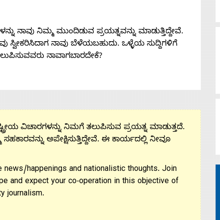
ನು ನಾವು ನಿಮ್ಮ ಮುಂದಿಡುವ ಪ್ರಯತ್ನವನ್ನು ಮಾಡುತ್ತಿದ್ದೇವೆ.
 ನೀವು ಸ್ವೀಕರಿಸಿದಾಗ ನಾವು ಬೆಳೆಯಬಹುದು. ಒಳ್ಳೆಯ ಸುದ್ದಿಗಳಿಗೆ
ತಲುಪಿಸುವವರು ನಾವಾಗಬಾರದೇಕೆ?
ಟ್ರೀಯ ವಿಚಾರಗಳನ್ನು ನಿಮಗೆ ತಲುಪಿಸುವ ಪ್ರಯತ್ನ ಮಾಡುತ್ತದೆ.
ಮ ಸಹಕಾರವನ್ನು ಅಪೇಕ್ಷಿಸುತ್ತಿದ್ದೇವೆ. ಈ ಕಾರ್ಯದಲ್ಲಿ ನೀವೂ
 news/happenings and nationalistic thoughts. Join
pe and expect your co-operation in this objective of
y journalism.