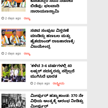
ಕೊಡದಿದ್ದರೆ ಸದನ ನಡೆಸಲು
ಬಿಡೆವು: ಛಲವಾದಿ
ನಾರಾಯಣಸ್ವಾಮಿ
2 days ago
ರಾಜ್ಯ
ಸಚಿವ ಸಂಪುಟ ವಿಸ್ತರಣೆ
ಮಾಡಿದ್ದು ಹಣಬಲ ಮತ್ತು
ಹೈಕಮಾಂಡ್ ರಾಜಕಾರಣಕ್ಕೆ:
ವಿಜಯೇಂದ್ರ
2 days ago
ರಾಜ್ಯ
‘ಕಳೆದ 3-4 ವರ್ಷಗಳಲ್ಲಿ 40
ಲಷ್ಕರ್ ಸದಸ್ಯರನ್ನು ಸದ್ದಿಲ್ಲದೆ
ಮುಗಿಸಿದೆ ಭಾರತ
2 days ago
ರಾಷ್ಟ್ರೀಯ
ಮೀರ್ಪುರ್ ಹತ್ಯಾಕಾಂಡ: 370 ನೇ
ವಿಧಿಯ ಅಂತ್ಯಕ್ಕೆ ಆರಂಭ ನೀಡಿತ್ತು
ಮೀರ್ಪುರ್