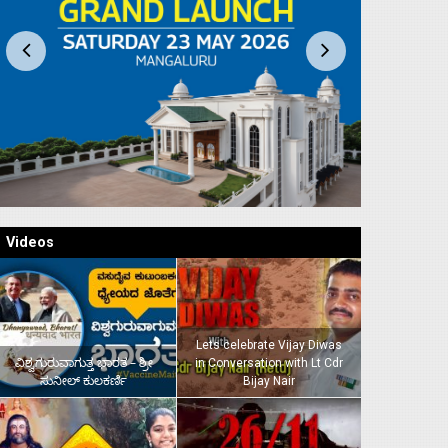
Videos
Lets celebrate Vijay Diwas
ವಿಶ್ವಗುರುವಾಗುತ್ತ ಭಾರತ – ಶ್ರೀ
in Conversation with Lt Cdr
ಸುನೀಲ್‌ ಕುಲಕರ್ಣಿ
Bijay Nair