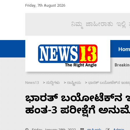
Friday, 7th August 2026
Hom
ಳೆ ಹಾರ್ಮುಜ್ ಜಲಸಂಧಿ ಮೂಲಕ 60 ಹಡಗುಗಳನ್ನು ಸುರಕ್ಷಿತವಾಗ
Breakin
News13
ಸುದ್ದಿಗಳು
ರಾಷ್ಟ್ರೀಯ
ಭಾರತ್‌ ಬಯೋಟೆಕ್‌ನ ಇಂಟ್ರ
>
>
>
ಭಾರತ್‌ ಬಯೋಟೆಕ್‌ನ ಇ
ಹಂತ-3 ಪರೀಕ್ಷೆಗೆ ಅನ