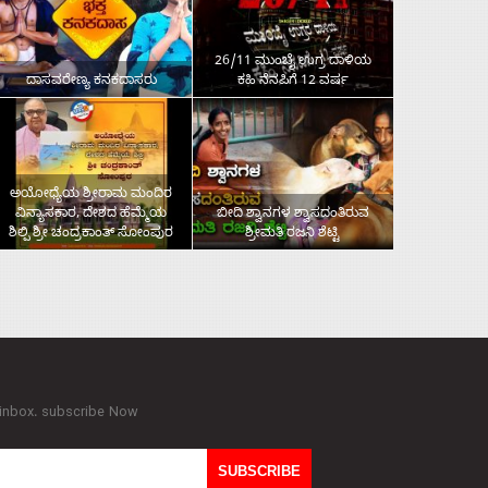
26/11 ಮುಂಬೈ ಉಗ್ರ ದಾಳಿಯ
ದಾಸವರೇಣ್ಯ ಕನಕದಾಸರು
ಕಹಿ ನೆನಪಿಗೆ 12 ವರ್ಷ
ಅಯೋಧ್ಯೆಯ ಶ್ರೀರಾಮ ಮಂದಿರ
ವಿನ್ಯಾಸಕಾರ, ದೇಶದ ಹೆಮ್ಮೆಯ
ಬೀದಿ ಶ್ವಾನಗಳ ಶ್ವಾಸದಂತಿರುವ
ಶಿಲ್ಪಿ ಶ್ರೀ ಚಂದ್ರಕಾಂತ್‌ ಸೋಂಪುರ
ಶ್ರೀಮತಿ ರಜನಿ ಶೆಟ್ಟಿ
 inbox. subscribe Now