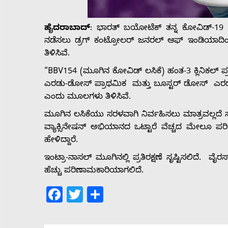
Us
ಹೈದರಾಬಾದ್
: ಭಾರತ್ ಬಯೋಟೆಕ್ ತನ್ನ ಕೋವಿಡ್-19 ಇ
Advertise
ನಡೆಸಲು ಡ್ರಗ್ ಕಂಟ್ರೋಲರ್ ಜನರಲ್ ಆಫ್ ಇಂಡಿಯಾ
ತಿಳಿಸಿವೆ.
With
“BBV154 (ಮೂಗಿನ ಕೋವಿಡ್ ಲಸಿಕೆ) ಹಂತ-3 ಕ್ಲಿನಿಕಲ್
ಎರಡು-ಡೋಸ್ ಪ್ರಾಥಮಿಕ ಮತ್ತು ಬೂಸ್ಟರ್ ಡೋಸ್ ಎರಡಕ
s
ಎಂದು ಮೂಲಗಳು ತಿಳಿಸಿವೆ.
ಮೂಗಿನ ಲಸಿಕೆಯು ಸರಳವಾಗಿ ನಿರ್ವಹಿಸಲು ಮಾತ್ರವಲ್ಲದೆ ಸ
ವ್ಯಾಕ್ಸಿನೇಷನ್ ಅಭಿಯಾನದ ಒಟ್ಟಾರೆ ವೆಚ್ಚದ ಮೇಲೂ ಪರಿ
Contact
ಹೇಳಿದ್ದಾರೆ.
ಇಂಟ್ರಾ-ನಾಸಲ್‌ ಮೂಗಿನಲ್ಲಿ ಪ್ರತಿರಕ್ಷಣೆ ಸೃಷ್ಟಿಸಲಿದೆ. ವೈ
Us
ಹೆಚ್ಚು ಪರಿಣಾಮಕಾರಿಯಾಗಲಿದೆ.
Facebook
Twitter
Share