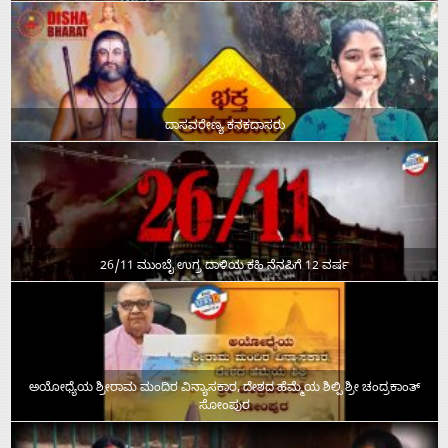
ದಾಸವರೇಣ್ಯ ಕನಕದಾಸರು
26/11 ಮುಂಬೈ ಉಗ್ರ ದಾಳಿಯ ಕಹಿ ನೆನಪಿಗೆ 12 ವರ್ಷ
ಅಯೋಧ್ಯೆಯ ಶ್ರೀರಾಮ ಮಂದಿರ ವಿನ್ಯಾಸಕಾರ, ದೇಶದ ಹೆಮ್ಮೆಯ ಶಿಲ್ಪಿ ಶ್ರೀ ಚಂದ್ರಕಾಂತ್‌
ಸೋಂಪುರ