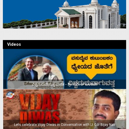
Videos
ವಿಶ್ವಗುರುವಾಗುತ್ತ ಭಾರತ – ಶ್ರೀ ಸುನೀಲ್‌ ಕುಲಕರ್ಣಿ
Lets celebrate Vijay Diwas in Conversation with Lt Cdr Bijay Nair