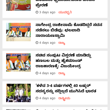
ಐತಿಹಾಸಿಕ ಧ್ವಜಾರೋಹಣದ ಹಿಂದಿನ
ಪ್ರೇರಣೆ
3 days ago
ಯುವಧ್ವನಿ
ನಾಗೇಂದ್ರ ರಾಜೀನಾಮೆ ಕೊಡದಿದ್ದರೆ ಸದನ
ನಡೆಸಲು ಬಿಡೆವು: ಛಲವಾದಿ
ನಾರಾಯಣಸ್ವಾಮಿ
4 days ago
ರಾಜ್ಯ
ಸಚಿವ ಸಂಪುಟ ವಿಸ್ತರಣೆ ಮಾಡಿದ್ದು
ಹಣಬಲ ಮತ್ತು ಹೈಕಮಾಂಡ್
ರಾಜಕಾರಣಕ್ಕೆ: ವಿಜಯೇಂದ್ರ
4 days ago
ರಾಜ್ಯ
‘ಕಳೆದ 3-4 ವರ್ಷಗಳಲ್ಲಿ 40 ಲಷ್ಕರ್
ಸದಸ್ಯರನ್ನು ಸದ್ದಿಲ್ಲದೆ ಮುಗಿಸಿದೆ ಭಾರತ
4 days ago
ರಾಷ್ಟ್ರೀಯ