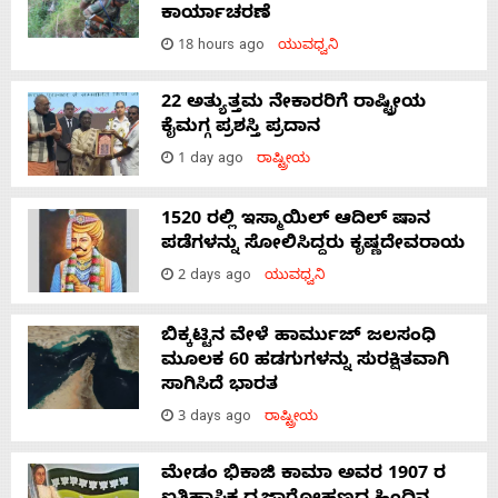
ಕಾರ್ಯಾಚರಣೆ
18 hours ago
ಯುವಧ್ವನಿ
22 ಅತ್ಯುತ್ತಮ ನೇಕಾರರಿಗೆ ರಾಷ್ಟ್ರೀಯ
ಕೈಮಗ್ಗ ಪ್ರಶಸ್ತಿ ಪ್ರದಾನ
1 day ago
ರಾಷ್ಟ್ರೀಯ
1520 ರಲ್ಲಿ ಇಸ್ಮಾಯಿಲ್ ಆದಿಲ್ ಷಾನ
ಪಡೆಗಳನ್ನು ಸೋಲಿಸಿದ್ದರು ಕೃಷ್ಣದೇವರಾಯ
2 days ago
ಯುವಧ್ವನಿ
ಬಿಕ್ಕಟ್ಟಿನ ವೇಳೆ ಹಾರ್ಮುಜ್ ಜಲಸಂಧಿ
ಮೂಲಕ 60 ಹಡಗುಗಳನ್ನು ಸುರಕ್ಷಿತವಾಗಿ
ಸಾಗಿಸಿದೆ ಭಾರತ
3 days ago
ರಾಷ್ಟ್ರೀಯ
ಮೇಡಂ ಭಿಕಾಜಿ ಕಾಮಾ ಅವರ 1907 ರ