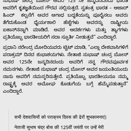
ಸುಭಾಷ್ ಚಂದ್ರ ಬೋಸ್ ಅವರ 125 ನೇ ಜನ್ಮದಿನದಂದು ಭಾರತ
ಅವರಿಗೆ ಕೃತಜ್ಞತೆಯಿಂದ ಗೌರವ ಸಲ್ಲಿಸುತ್ತದೆ. ಸ್ವತಂತ್ರ ಭಾರತ – ಆಜಾದ್
ಹಿಂದ್ ಕಲ್ಪನೆಗೆ ಅವರ ಅಗಾಧ ಬದ್ಧತೆಯನ್ನು ಪೂರೈಸಲು ಅವರು
ತೆಗೆದುಕೊಂಡ ಧೈರ್ಯಶಾಲಿ ಹೆಜ್ಜೆಗಳು ಅವರನ್ನು ರಾಷ್ಟ್ರೀಯ
ಐಕಾನ್‌ನನ್ನಾಗಿ ಮಾಡಿದೆ. ಅವರ ಆದರ್ಶಗಳು ಮತ್ತು ತ್ಯಾಗಗಳು
ಪ್ರತಿಯೊಬ್ಬ ಭಾರತೀಯರಿಗೆ ಸದಾ ಸ್ಫೂರ್ತಿ ನೀಡುತ್ತವೆ” ಎಂದಿದ್ದಾರೆ.
ಪ್ರಧಾನಿ ನರೇಂದ್ರ ಮೋದಿಯವರು ಟ್ವಿಟ್‌ ಮಾಡಿ, “ಎಲ್ಲಾ ದೇಶವಾಸಿಗಳಿಗೆ
ಪರಾಕ್ರಮ್ ದಿನದ ಶುಭಾಶಯಗಳು. ನೇತಾಜಿ ಸುಭಾಷ್ ಚಂದ್ರ ಬೋಸ್
ಅವರ 125ನೇ ಜನ್ಮದಿನದಂದು ಅವರಿಗೆ ನನ್ನ ಗೌರವಪೂರ್ವಕ
Home
ನಮನಗಳು. ನೇತಾಜಿ ಸುಭಾಷ್ ಚಂದ್ರ ಬೋಸ್ ಅವರ ಜಯಂತಿಯಂದು
ನಾನು ಅವರಿಗೆ ನಮಸ್ಕರಿಸುತ್ತೇನೆ. ಪ್ರತಿಯೊಬ್ಬ ಭಾರತೀಯನೂ ನಮ್ಮ
ರಾಷ್ಟ್ರಕ್ಕೆ ಅವರ ಅಮೋಘ ಕೊಡುಗೆಯ ಬಗ್ಗೆ ಹೆಮ್ಮೆಪಡುತ್ತಾನೆ”
About
ಎಂದಿದ್ದಾರೆ.
Us
सभी देशवासियों को पराक्रम दिवस की ढेरों शुभकामनाएं।
Advertise
नेताजी सुभाष चंद्र बोस की 125वीं जयंती पर उन्हें मेरी