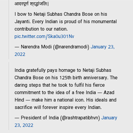
आदरपूर्ण श्रद्धांजलि।
With
I bow to Netaji Subhas Chandra Bose on his
Jayanti. Every Indian is proud of his monumental
s
contribution to our nation.
pic.twitter.com/Ska0u301Nv
Contact
— Narendra Modi (@narendramodi)
January 23,
2022
Us
India gratefully pays homage to Netaji Subhas
Chandra Bose on his 125th birth anniversary. The
daring steps that he took to fulfil his fierce
commitment to the idea of a free India — Azad
Hind — make him a national icon. His ideals and
sacrifice will forever inspire every Indian.
— President of India (@rashtrapatibhvn)
January
23, 2022