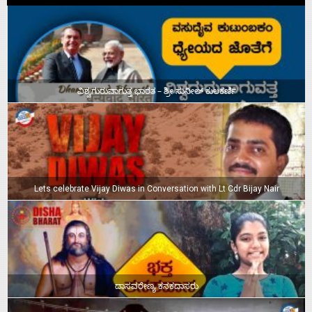
ವಿಶ್ವಗುರುವಾಗುತ್ತ ಭಾರತ – ಶ್ರೀ ಸುನೀಲ್‌ ಕುಲಕರ್ಣಿ
Lets celebrate Vijay Diwas in Conversation with Lt Cdr Bijay Nair
ದಾಸವರೇಣ್ಯ ಕನಕದಾಸರು