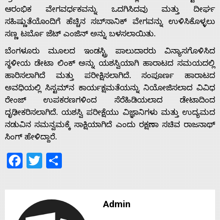
ಆರಂಭಿಕ ವೇಗವರ್ಧಕವನ್ನು ಒದಗಿಸಿದವು ಮತ್ತು ದೀರ್ಘ
ಸಹಿಷ್ಣುತೆಯೊಂದಿಗೆ ಹೆಚ್ಚಿನ ಸಬ್‌ಸಾನಿಕ್ ವೇಗವನ್ನು ಉಳಿಸಿಕೊಳ್ಳಲು
Home
ಸಣ್ಣ ಟರ್ಬೊ ಜೆಟ್ ಎಂಜಿನ್ ಅನ್ನು ಬಳಸಲಾಯಿತು.
ಬೆಂಗಳೂರು ಮೂಲದ ಇಂಡಸ್ಟ್ರಿ ಪಾಲುದಾರರು ವಿನ್ಯಾಸಗೊಳಿಸಿದ
ಸ್ಥಳೀಯ ಡೇಟಾ ಲಿಂಕ್ ಅನ್ನು ಯಶಸ್ವಿಯಾಗಿ ಹಾರಾಟದ ಸಮಯದಲ್ಲಿ
About
ಹಾರಿಸಲಾಗಿದೆ ಮತ್ತು ಪರೀಕ್ಷಿಸಲಾಗಿದೆ. ಸಂಪೂರ್ಣ ಹಾರಾಟದ
ಅವಧಿಯಲ್ಲಿ ಸಿಸ್ಟಮ್‌ನ ಕಾರ್ಯಕ್ಷಮತೆಯನ್ನು ನಿಯೋಜಿಸಲಾದ ವಿವಿಧ
Us
ರೇಂಜ್ ಉಪಕರಣಗಳಿಂದ ಸೆರೆಹಿಡಿಯಲಾದ ಡೇಟಾದಿಂದ
ದೃಢೀಕರಿಸಲಾಗಿದೆ. ಯಶಸ್ವಿ ಪರೀಕ್ಷೆಯು ವಿಜ್ಞಾನಿಗಳು ಮತ್ತು ಉದ್ಯಮದ
ನಡುವಿನ ಸಮನ್ವಮಕ್ಕೆ ಸಾಕ್ಷಿಯಾಗಿದೆ ಎಂದು ರಕ್ಷಣಾ ಸಚಿವ ರಾಜನಾಥ್
Advertise
ಸಿಂಗ್ ಹೇಳಿದ್ದಾರೆ.
Facebook
Twitter
Share
With
s
Admin