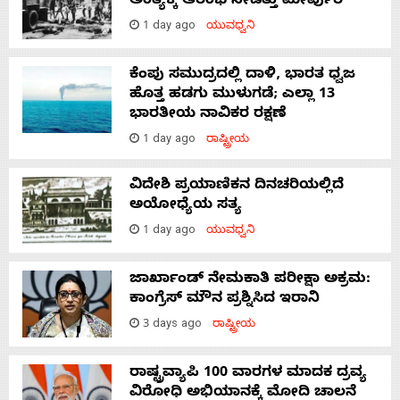
ಅಂತ್ಯಕ್ಕೆ ಆರಂಭ ನೀಡಿತ್ತು ಮೀರ್ಪುರ್
1 day ago
ಯುವಧ್ವನಿ
ಕೆಂಪು ಸಮುದ್ರದಲ್ಲಿ ದಾಳಿ, ಭಾರತ ಧ್ವಜ
ಹೊತ್ತ ಹಡಗು ಮುಳುಗಡೆ; ಎಲ್ಲಾ 13
ಭಾರತೀಯ ನಾವಿಕರ ರಕ್ಷಣೆ
1 day ago
ರಾಷ್ಟ್ರೀಯ
ವಿದೇಶಿ ಪ್ರಯಾಣಿಕನ ದಿನಚರಿಯಲ್ಲಿದೆ
ಅಯೋಧ್ಯೆಯ ಸತ್ಯ
1 day ago
ಯುವಧ್ವನಿ
ಜಾರ್ಖಾಂಡ್‌ ನೇಮಕಾತಿ ಪರೀಕ್ಷಾ ಅಕ್ರಮ:
ಕಾಂಗ್ರೆಸ್‌ ಮೌನ ಪ್ರಶ್ನಿಸಿದ ಇರಾನಿ
3 days ago
ರಾಷ್ಟ್ರೀಯ
ರಾಷ್ಟ್ರವ್ಯಾಪಿ 100 ವಾರಗಳ ಮಾದಕ ದ್ರವ್ಯ
ವಿರೋಧಿ ಅಭಿಯಾನಕ್ಕೆ ಮೋದಿ ಚಾಲನೆ