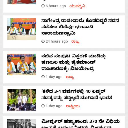
6 hours ago
ಯುವಧ್ವನಿ
ನಾಗೇಂದ್ರ ರಾಜೀನಾಮೆ ಕೊಡದಿದ್ದರೆ ಸದನ
ನಡೆಸಲು ಬಿಡೆವು: ಛಲವಾದಿ
ನಾರಾಯಣಸ್ವಾಮಿ
24 hours ago
ರಾಜ್ಯ
ಸಚಿವ ಸಂಪುಟ ವಿಸ್ತರಣೆ ಮಾಡಿದ್ದು
ಹಣಬಲ ಮತ್ತು ಹೈಕಮಾಂಡ್
ರಾಜಕಾರಣಕ್ಕೆ: ವಿಜಯೇಂದ್ರ
1 day ago
ರಾಜ್ಯ
‘ಕಳೆದ 3-4 ವರ್ಷಗಳಲ್ಲಿ 40 ಲಷ್ಕರ್
ಸದಸ್ಯರನ್ನು ಸದ್ದಿಲ್ಲದೆ ಮುಗಿಸಿದೆ ಭಾರತ
1 day ago
ರಾಷ್ಟ್ರೀಯ
ಮೀರ್ಪುರ್ ಹತ್ಯಾಕಾಂಡ: 370 ನೇ ವಿಧಿಯ