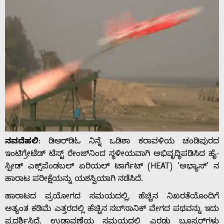
ನವದೆಹಲಿ
: ಡಿಆರ್‌ಡಿಓ ನಿನ್ನೆ ಒಡಿಶಾ ಕರಾವಳಿಯ ಚಂಡಿಪುರದ
ಇಂಟಿಗ್ರೇಟೆಡ್ ಟೆಸ್ಟ್ ರೇಂಜ್‌ನಿಂದ ಸ್ಥಳೀಯವಾಗಿ ಅಭಿವೃದ್ಧಿಪಡಿಸಿದ ಹೈ-
ಸ್ಪೀಡ್ ಎಕ್ಸ್‌ಪೆಂಡಬಲ್ ಏರಿಯಲ್ ಟಾರ್ಗೆಟ್ (HEAT) ‘ಅಭ್ಯಾಸ್’ ನ
ಹಾರಾಟ ಪರೀಕ್ಷೆಯನ್ನು ಯಶಸ್ವಿಯಾಗಿ ನಡೆಸಿದೆ.
ಹಾರಾಟದ ಪ್ರಯೋಗದ ಸಮಯದಲ್ಲಿ, ಹೆಚ್ಚಿನ ನಿಖರತೆಯೊಂದಿಗೆ
ಅತ್ಯಂತ ಕಡಿಮೆ ಎತ್ತರದಲ್ಲಿ ಹೆಚ್ಚಿನ ಸಬ್‌ಸಾನಿಕ್ ವೇಗದ ಪಥವನ್ನು ಇದು
ಪ್ರದರ್ಶಿಸಿದೆ. ಉಡಾವಣೆಯ ಸಮಯದಲ್ಲಿ ಎರಡು ಬೂಸ್ಟರ್‌ಗಳು