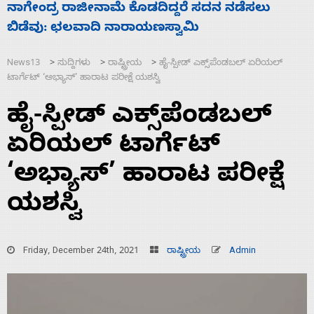
ಸಚಿವ ಸಂಪುಟ ವಿಸ್ತರಣೆ ಮಾಡಿದ್ದು ಹಣಬಲ ಮತ್ತು
‘
ಹೈಕಮಾಂಡ್ ರಾಜಕಾರಣಕ್ಕೆ: ವಿಜಯೇಂದ್ರ
ಮ
News13
ಸುದ್ದಿಗಳು
ರಾಷ್ಟ್ರೀಯ
ಹೈ-ಸ್ಪೀಡ್ ಎಕ್ಸ್‌ಪೆಂಡಬಲ್ ಏರಿಯಲ್
>
>
>
ಟಾರ್ಗೆಟ್ ‘ಅಭ್ಯಾಸ್’ ಹಾರಾಟ ಪರೀಕ್ಷೆ ಯಶಸ್ವಿ
ಹೈ-ಸ್ಪೀಡ್ ಎಕ್ಸ್‌ಪೆಂಡಬಲ್
ಏರಿಯಲ್ ಟಾರ್ಗೆಟ್
‘ಅಭ್ಯಾಸ್’ ಹಾರಾಟ ಪರೀಕ್ಷೆ
ಯಶಸ್ವಿ
Friday, December 24th, 2021
ರಾಷ್ಟ್ರೀಯ
Admin