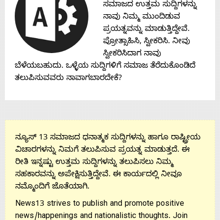
Contact
ಸಮಾಜದ ಉತ್ತಮ ಸುದ್ದಿಗಳನ್ನು
ನಾವು ನಿಮ್ಮ ಮುಂದಿಡುವ
ಪ್ರಯತ್ನವನ್ನು ಮಾಡುತ್ತಿದ್ದೇವೆ.
Us
ಪ್ರೋತ್ಸಾಹಿಸಿ, ಸ್ವೀಕರಿಸಿ. ನೀವು
ಸ್ವೀಕರಿಸಿದಾಗ ನಾವು
ಬೆಳೆಯಬಹುದು. ಒಳ್ಳೆಯ ಸುದ್ದಿಗಳಿಗೆ ಸಮಾಜ ತೆರೆದುಕೊಂಡಿದೆ
ತಲುಪಿಸುವವರು ನಾವಾಗಬಾರದೇಕೆ?
ನ್ಯೂಸ್ 13 ಸಮಾಜದ ಧನಾತ್ಮಕ ಸುದ್ದಿಗಳನ್ನು ಹಾಗೂ ರಾಷ್ಟ್ರೀಯ
ವಿಚಾರಗಳನ್ನು ನಿಮಗೆ ತಲುಪಿಸುವ ಪ್ರಯತ್ನ ಮಾಡುತ್ತದೆ. ಈ
ರೀತಿ ಇನ್ನಷ್ಟು ಉತ್ತಮ ಸುದ್ದಿಗಳನ್ನು ತಲುಪಿಸಲು ನಿಮ್ಮ
ಸಹಕಾರವನ್ನು ಅಪೇಕ್ಷಿಸುತ್ತಿದ್ದೇವೆ. ಈ ಕಾರ್ಯದಲ್ಲಿ ನೀವೂ
ನಮ್ಮೊಂದಿಗೆ ಜೊತೆಯಾಗಿ.
News13 strives to publish and promote positive
news/happenings and nationalistic thoughts. Join