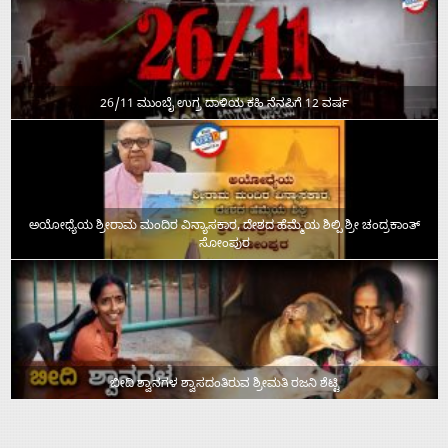
26/11 ಮುಂಬೈ ಉಗ್ರ ದಾಳಿಯ ಕಹಿ ನೆನಪಿಗೆ 12 ವರ್ಷ
ಅಯೋಧ್ಯೆಯ ಶ್ರೀರಾಮ ಮಂದಿರ ವಿನ್ಯಾಸಕಾರ, ದೇಶದ ಹೆಮ್ಮೆಯ ಶಿಲ್ಪಿ ಶ್ರೀ ಚಂದ್ರಕಾಂತ್‌
ಸೋಂಪುರ
ಬೀದಿ ಶ್ವಾನಗಳ ಶ್ವಾಸದಂತಿರುವ ಶ್ರೀಮತಿ ರಜನಿ ಶೆಟ್ಟಿ