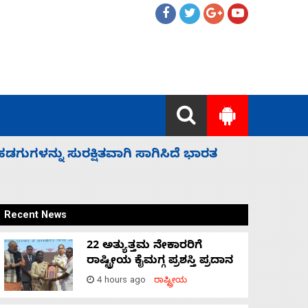
 ಬಿಡೆವು: ಛಲವಾದಿ ನಾರಾಯಣಸ್ವಾಮಿ
ಸಚಿವ ಸಂಪು
Recent News
22 ಅತ್ಯುತ್ತಮ ನೇಕಾರರಿಗೆ
ರಾಷ್ಟ್ರೀಯ ಕೈಮಗ್ಗ ಪ್ರಶಸ್ತಿ ಪ್ರದಾನ
4 hours ago
ರಾಷ್ಟ್ರೀಯ