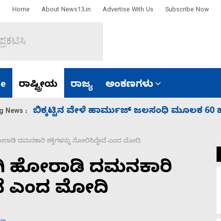
Home
About News13.in
Advertise With Us
Subscribe Now
e
ರಾಷ್ಟ್ರೀಯ
ರಾಜ್ಯ
ಅಂಕಣಗಳು
ಾರತ
ನಾಗೇಂದ್ರ ರಾಜೀನಾಮೆ ಕೊಡದಿದ್ದರೆ ಸದನ ನಡೆಸಲು
g News :
ಹೋರಾಡಿ ದಮನಕಾರಿ ಶಕ್ತಿಗಳನ್ನು ಸೋಲಿಸಿದ್ದೇವೆ ಎಂದ ಮೋದಿ
ಟಾಗಿ ಹೋರಾಡಿ ದಮನಕಾರಿ
ದೇವೆ ಎಂದ ಮೋದಿ