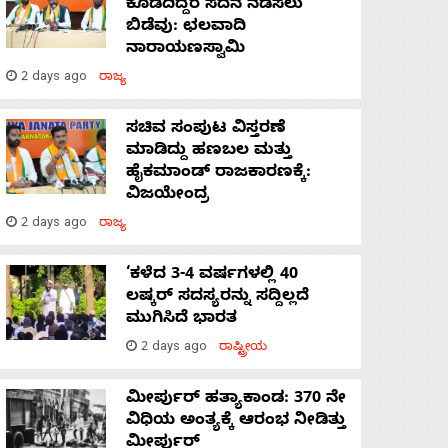
ಕೊಡದಿದ್ದರೆ ಸದನ ನಡೆಸಲು
ಬಿಡೆವು: ಛಲವಾದಿ
ನಾರಾಯಣಸ್ವಾಮಿ
2 days ago
ರಾಜ್ಯ
ಸಚಿವ ಸಂಪುಟ ವಿಸ್ತರಣೆ
ಮಾಡಿದ್ದು ಹಣಬಲ ಮತ್ತು
ಹೈಕಮಾಂಡ್ ರಾಜಕಾರಣಕ್ಕೆ:
ವಿಜಯೇಂದ್ರ
2 days ago
ರಾಜ್ಯ
‘ಕಳೆದ 3-4 ವರ್ಷಗಳಲ್ಲಿ 40
ಲಷ್ಕರ್ ಸದಸ್ಯರನ್ನು ಸದ್ದಿಲ್ಲದೆ
ಮುಗಿಸಿದೆ ಭಾರತ
2 days ago
ರಾಷ್ಟ್ರೀಯ
ಮೀರ್ಪುರ್ ಹತ್ಯಾಕಾಂಡ: 370 ನೇ
ವಿಧಿಯ ಅಂತ್ಯಕ್ಕೆ ಆರಂಭ ನೀಡಿತ್ತು
ಮೀರ್ಪುರ್