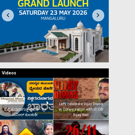
Videos
Lets celebrate Vijay Diwas
ವಿಶ್ವಗುರುವಾಗುತ್ತ ಭಾರತ – ಶ್ರೀ
in Conversation with Lt Cdr
ಸುನೀಲ್‌ ಕುಲಕರ್ಣಿ
Bijay Nair