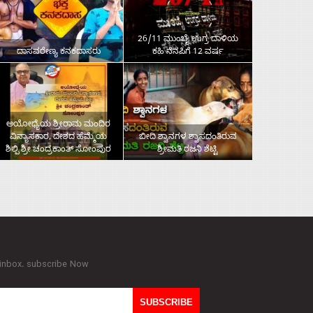
26/11 ಮುಂಬೈ ಉಗ್ರ ದಾಳಿಯ
ದಾಸವರೇಣ್ಯ ಕನಕದಾಸರು
ಕಹಿ ನೆನಪಿಗೆ 12 ವರ್ಷ
ಅಯೋಧ್ಯೆಯ ಶ್ರೀರಾಮ ಮಂದಿರ
ವಿನ್ಯಾಸಕಾರ, ದೇಶದ ಹೆಮ್ಮೆಯ
ಬೀದಿ ಶ್ವಾನಗಳ ಶ್ವಾಸದಂತಿರುವ
ಶಿಲ್ಪಿ ಶ್ರೀ ಚಂದ್ರಕಾಂತ್‌ ಸೋಂಪುರ
ಶ್ರೀಮತಿ ರಜನಿ ಶೆಟ್ಟಿ
 inbox. subscribe Now