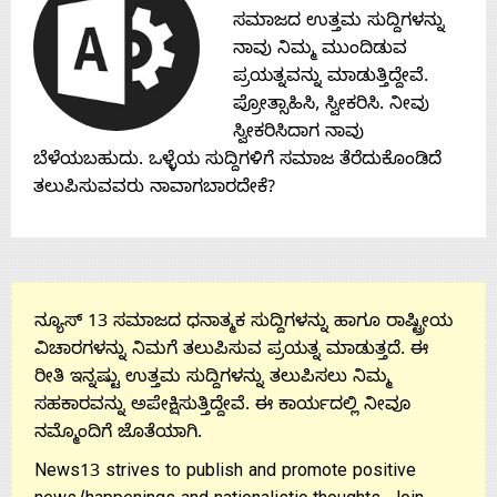
Contact
ಸಮಾಜದ ಉತ್ತಮ ಸುದ್ದಿಗಳನ್ನು
ನಾವು ನಿಮ್ಮ ಮುಂದಿಡುವ
Us
ಪ್ರಯತ್ನವನ್ನು ಮಾಡುತ್ತಿದ್ದೇವೆ.
ಪ್ರೋತ್ಸಾಹಿಸಿ, ಸ್ವೀಕರಿಸಿ. ನೀವು
ಸ್ವೀಕರಿಸಿದಾಗ ನಾವು
ಬೆಳೆಯಬಹುದು. ಒಳ್ಳೆಯ ಸುದ್ದಿಗಳಿಗೆ ಸಮಾಜ ತೆರೆದುಕೊಂಡಿದೆ
ತಲುಪಿಸುವವರು ನಾವಾಗಬಾರದೇಕೆ?
ನ್ಯೂಸ್ 13 ಸಮಾಜದ ಧನಾತ್ಮಕ ಸುದ್ದಿಗಳನ್ನು ಹಾಗೂ ರಾಷ್ಟ್ರೀಯ
ವಿಚಾರಗಳನ್ನು ನಿಮಗೆ ತಲುಪಿಸುವ ಪ್ರಯತ್ನ ಮಾಡುತ್ತದೆ. ಈ
ರೀತಿ ಇನ್ನಷ್ಟು ಉತ್ತಮ ಸುದ್ದಿಗಳನ್ನು ತಲುಪಿಸಲು ನಿಮ್ಮ
ಸಹಕಾರವನ್ನು ಅಪೇಕ್ಷಿಸುತ್ತಿದ್ದೇವೆ. ಈ ಕಾರ್ಯದಲ್ಲಿ ನೀವೂ
ನಮ್ಮೊಂದಿಗೆ ಜೊತೆಯಾಗಿ.
News13 strives to publish and promote positive