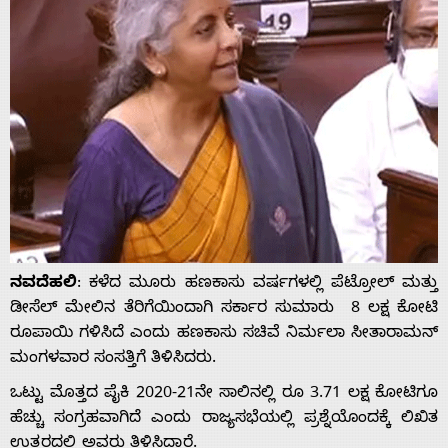
ನವದೆಹಲಿ
: ಕಳೆದ ಮೂರು ಹಣಕಾಸು ವರ್ಷಗಳಲ್ಲಿ ಪೆಟ್ರೋಲ್ ಮತ್ತು
ಡೀಸೆಲ್ ಮೇಲಿನ ತೆರಿಗೆಯಿಂದಾಗಿ ಸರ್ಕಾರ ಸುಮಾರು 8 ಲಕ್ಷ ಕೋಟಿ
ರೂಪಾಯಿ ಗಳಿಸಿದೆ ಎಂದು ಹಣಕಾಸು ಸಚಿವೆ ನಿರ್ಮಲಾ ಸೀತಾರಾಮನ್
ಮಂಗಳವಾರ ಸಂಸತ್ತಿಗೆ ತಿಳಿಸಿದರು.
ಒಟ್ಟು ಮೊತ್ತದ ಪೈಕಿ 2020-21ನೇ ಸಾಲಿನಲ್ಲಿ ರೂ 3.71 ಲಕ್ಷ ಕೋಟಿಗೂ
ಹೆಚ್ಚು ಸಂಗ್ರಹವಾಗಿದೆ ಎಂದು ರಾಜ್ಯಸಭೆಯಲ್ಲಿ ಪ್ರಶ್ನೆಯೊಂದಕ್ಕೆ ಲಿಖಿತ
ಉತ್ತರದಲ್ಲಿ ಅವರು ತಿಳಿಸಿದ್ದಾರೆ.