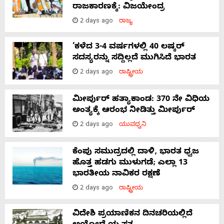
ರಾಜಕಾರಣಕ್ಕೆ: ವಿಜಯೇಂದ್ರ
2 days ago
ರಾಜ್ಯ
‘ಕಳೆದ 3-4 ವರ್ಷಗಳಲ್ಲಿ 40 ಲಷ್ಕರ್
ಸದಸ್ಯರನ್ನು ಸದ್ದಿಲ್ಲದೆ ಮುಗಿಸಿದೆ ಭಾರತ
2 days ago
ರಾಷ್ಟ್ರೀಯ
ಮೀರ್ಪುರ್ ಹತ್ಯಾಕಾಂಡ: 370 ನೇ ವಿಧಿಯ
ಅಂತ್ಯಕ್ಕೆ ಆರಂಭ ನೀಡಿತ್ತು ಮೀರ್ಪುರ್
2 days ago
ಯುವಧ್ವನಿ
ಕೆಂಪು ಸಮುದ್ರದಲ್ಲಿ ದಾಳಿ, ಭಾರತ ಧ್ವಜ
ಹೊತ್ತ ಹಡಗು ಮುಳುಗಡೆ; ಎಲ್ಲಾ 13
ಭಾರತೀಯ ನಾವಿಕರ ರಕ್ಷಣೆ
2 days ago
ರಾಷ್ಟ್ರೀಯ
ವಿದೇಶಿ ಪ್ರಯಾಣಿಕನ ದಿನಚರಿಯಲ್ಲಿದೆ