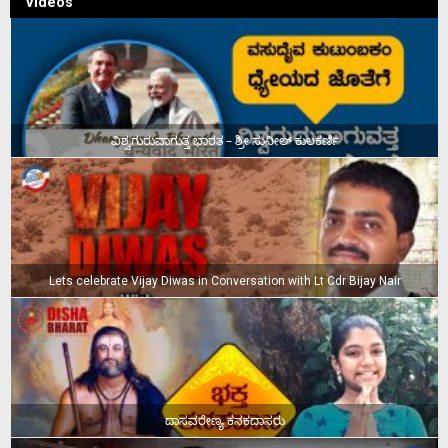
Videos
ವಿಶ್ವಗುರುವಾಗುತ್ತ ಭಾರತ – ಶ್ರೀ ಸುನೀಲ್‌ ಕುಲಕರ್ಣಿ
Lets celebrate Vijay Diwas in Conversation with Lt Cdr Bijay Nair
ದಾಸವರೇಣ್ಯ ಕನಕದಾಸರು