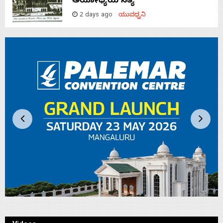
ಅಯೋಧ್ಯೆಯ ಸತ್ಯ
2 days ago
ಯುವಧ್ವನಿ