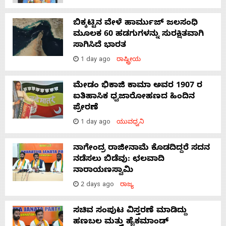
ಬಿಕ್ಕಟ್ಟಿನ ವೇಳೆ ಹಾರ್ಮುಜ್ ಜಲಸಂಧಿ
ಮೂಲಕ 60 ಹಡಗುಗಳನ್ನು ಸುರಕ್ಷಿತವಾಗಿ
ಸಾಗಿಸಿದೆ ಭಾರತ
1 day ago
ರಾಷ್ಟ್ರೀಯ
ಮೇಡಂ ಭಿಕಾಜಿ ಕಾಮಾ ಅವರ 1907 ರ
ಐತಿಹಾಸಿಕ ಧ್ವಜಾರೋಹಣದ ಹಿಂದಿನ
ಪ್ರೇರಣೆ
1 day ago
ಯುವಧ್ವನಿ
ನಾಗೇಂದ್ರ ರಾಜೀನಾಮೆ ಕೊಡದಿದ್ದರೆ ಸದನ
ನಡೆಸಲು ಬಿಡೆವು: ಛಲವಾದಿ
ನಾರಾಯಣಸ್ವಾಮಿ
2 days ago
ರಾಜ್ಯ
ಸಚಿವ ಸಂಪುಟ ವಿಸ್ತರಣೆ ಮಾಡಿದ್ದು
ಹಣಬಲ ಮತ್ತು ಹೈಕಮಾಂಡ್