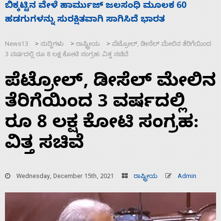
ನಾಗೇಂದ್ರ ರಾಜೀನಾಮೆ ಕೊಡದಿದ್ದರೆ ಸದನ ನಡೆಸಲು
ಸ
ಬಿಡೆವು: ಛಲವಾದಿ ನಾರಾಯಣಸ್ವಾಮಿ
ಹ
News13
ಸುದ್ದಿಗಳು
ರಾಷ್ಟ್ರೀಯ
ಪೆಟ್ರೋಲ್‌, ಡೀಸೆಲ್ ಮೇಲಿನ ತೆರಿಗೆಯಿಂದ
>
>
>
3 ವರ್ಷದಲ್ಲಿ ರೂ 8 ಲಕ್ಷ ಕೋಟಿ ಸಂಗ್ರಹ: ವಿತ್ತ ಸಚಿವೆ
ಪೆಟ್ರೋಲ್‌, ಡೀಸೆಲ್ ಮೇಲಿನ
ತೆರಿಗೆಯಿಂದ 3 ವರ್ಷದಲ್ಲಿ
ರೂ 8 ಲಕ್ಷ ಕೋಟಿ ಸಂಗ್ರಹ:
ವಿತ್ತ ಸಚಿವೆ
Wednesday, December 15th, 2021
ರಾಷ್ಟ್ರೀಯ
Admin