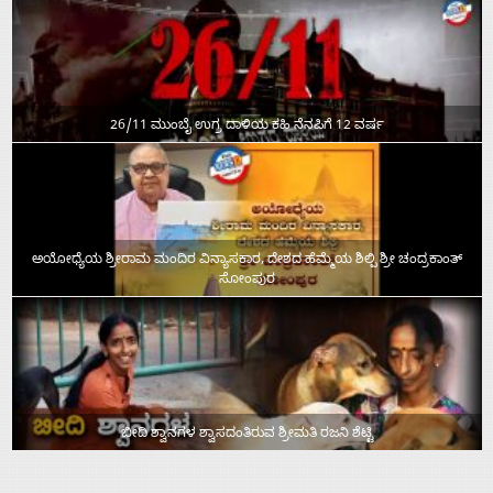
26/11 ಮುಂಬೈ ಉಗ್ರ ದಾಳಿಯ ಕಹಿ ನೆನಪಿಗೆ 12 ವರ್ಷ
ಅಯೋಧ್ಯೆಯ ಶ್ರೀರಾಮ ಮಂದಿರ ವಿನ್ಯಾಸಕಾರ, ದೇಶದ ಹೆಮ್ಮೆಯ ಶಿಲ್ಪಿ ಶ್ರೀ ಚಂದ್ರಕಾಂತ್‌
ಸೋಂಪುರ
ಬೀದಿ ಶ್ವಾನಗಳ ಶ್ವಾಸದಂತಿರುವ ಶ್ರೀಮತಿ ರಜನಿ ಶೆಟ್ಟಿ