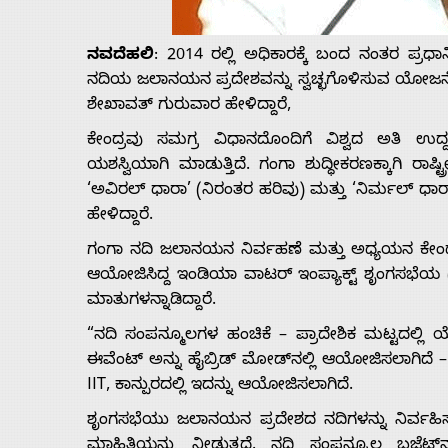
Us
ನವದೆಹಲಿ
: 2014 ರಲ್ಲಿ ಅಧಿಕಾರಕ್ಕೆ ಬಂದ ನಂತರ ಪ್ರ
Advertise
ನದಿಯ ಜಲಾನಯನ ಪ್ರದೇಶವನ್ನು ಸ್ವಚ್ಛಗೊಳಿಸುವ ಯೋಜನೆಯನ
ಶೇಖಾವತ್ ಗುರುವಾರ ಹೇಳಿದ್ದಾರೆ,
With
ಕೇಂದ್ರವು ಸಮಗ್ರ ವಿಧಾನದೊಂದಿಗೆ ವಿಶ್ವದ ಅತಿ ಉದ್ದ
ಯಶಸ್ವಿಯಾಗಿ ಮಾಡುತ್ತಿದೆ. ಗಂಗಾ ಶುದ್ಧೀಕರಣಕ್ಕಾಗಿ ರ
s
‘ಅವಿರಲ್ ಧಾರಾ’ (ನಿರಂತರ ಹರಿವು) ಮತ್ತು ‘ನಿರ್ಮಲ್ ಧಾರಾ’
ಹೇಳಿದ್ದಾರೆ.
ಗಂಗಾ ನದಿ ಜಲಾನಯನ ನಿರ್ವಹಣೆ ಮತ್ತು ಅಧ್ಯಯನ ಕೇಂದ್
Contact
ಆಯೋಜಿಸಿದ್ದ ಇಂಡಿಯಾ ವಾಟರ್ ಇಂಪ್ಯಾಕ್ಟ್ ಶೃಂಗಸಭೆಯ 
ಮಾತುಗಳನ್ನಾಡಿದ್ದಾರೆ.
Us
“ನದಿ ಸಂಪನ್ಮೂಲಗಳ ಹಂಚಿಕೆ – ಪ್ರಾದೇಶಿಕ ಮಟ್ಟದಲ್ಲ
ಈವೆಂಟ್ ಅನ್ನು ಹೈಬ್ರಿಡ್ ಮೋಡ್‌ನಲ್ಲಿ ಆಯೋಜಿಸಲಾಗಿದೆ
IIT, ಕಾನ್ಪುರದಲ್ಲಿ ಇದನ್ನು ಆಯೋಜಿಸಲಾಗಿದೆ.
ಶೃಂಗಸಭೆಯು ಜಲಾನಯನ ಪ್ರದೇಶದ ನದಿಗಳನ್ನು ನಿರ್ವಹಿಸುವ
ಮಾಹಿತಿಯನ್ನು ನೀಡುತ್ತದೆ. ನದಿ ಸಂಪನ್ಮೂಲ ಬಜೆಟ