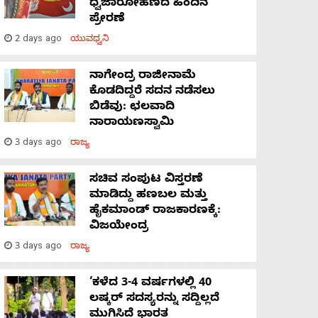
ಧ್ವಜಾರೋಹಣದ ಹಿಂದಿನ
ಪ್ರೇರಣೆ
2 days ago
ಯುವಧ್ವನಿ
ನಾಗೇಂದ್ರ ರಾಜೀನಾಮೆ
ಕೊಡದಿದ್ದರೆ ಸದನ ನಡೆಸಲು
ಬಿಡೆವು: ಛಲವಾದಿ
ನಾರಾಯಣಸ್ವಾಮಿ
3 days ago
ರಾಜ್ಯ
ಸಚಿವ ಸಂಪುಟ ವಿಸ್ತರಣೆ
ಮಾಡಿದ್ದು ಹಣಬಲ ಮತ್ತು
ಹೈಕಮಾಂಡ್ ರಾಜಕಾರಣಕ್ಕೆ:
ವಿಜಯೇಂದ್ರ
3 days ago
ರಾಜ್ಯ
‘ಕಳೆದ 3-4 ವರ್ಷಗಳಲ್ಲಿ 40
ಲಷ್ಕರ್ ಸದಸ್ಯರನ್ನು ಸದ್ದಿಲ್ಲದೆ
ಮುಗಿಸಿದೆ ಭಾರತ