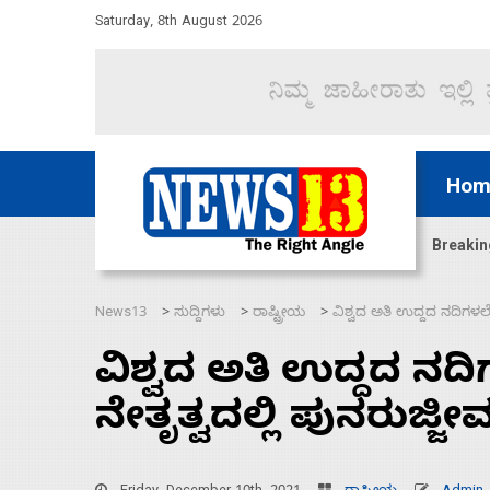
Saturday, 8th August 2026
Hom
ತರಣೆ ಮಾಡಿದ್ದು ಹಣಬಲ ಮತ್ತು ಹೈಕಮಾಂಡ್ ರಾಜಕಾರಣಕ್ಕೆ: 
Breakin
News13
ಸುದ್ದಿಗಳು
ರಾಷ್ಟ್ರೀಯ
ವಿಶ್ವದ ಅತಿ ಉದ್ದದ ನದಿಗಳಲ್
>
>
>
ವಿಶ್ವದ ಅತಿ ಉದ್ದದ ನದ
ನೇತೃತ್ವದಲ್ಲಿ ಪುನರುಜ್ಜ