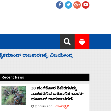
ನ್ನು ಸದ್ದಿಲ್ಲದೆ ಮುಗಿಸಿದೆ ಭಾರತ
Recent News
30 ದಂಗೆಕೋರ ಶಿಬಿರಗಳನ್ನು
ನಾಶಪಡಿಸಿದ ಐತಿಹಾಸಿಕ ಭಾರತ-
ಭೂತಾನ್ ಕಾರ್ಯಾಚರಣೆ
2 hours ago
ಯುವಧ್ವನಿ