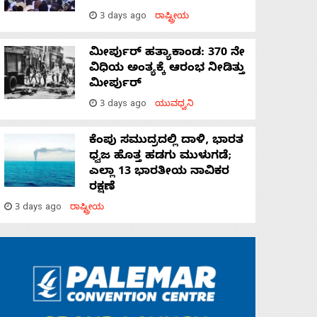
3 days ago
ರಾಷ್ಟ್ರೀಯ
ಮೀರ್ಪುರ್ ಹತ್ಯಾಕಾಂಡ: 370 ನೇ
ವಿಧಿಯ ಅಂತ್ಯಕ್ಕೆ ಆರಂಭ ನೀಡಿತ್ತು
ಮೀರ್ಪುರ್
3 days ago
ಯುವಧ್ವನಿ
ಕೆಂಪು ಸಮುದ್ರದಲ್ಲಿ ದಾಳಿ, ಭಾರತ
ಧ್ವಜ ಹೊತ್ತ ಹಡಗು ಮುಳುಗಡೆ;
ಎಲ್ಲಾ 13 ಭಾರತೀಯ ನಾವಿಕರ
ರಕ್ಷಣೆ
3 days ago
ರಾಷ್ಟ್ರೀಯ