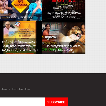
26/11 ಮುಂಬೈ ಉಗ್ರ ದಾಳಿಯ
ದಾಸವರೇಣ್ಯ ಕನಕದಾಸರು
ಕಹಿ ನೆನಪಿಗೆ 12 ವರ್ಷ
ಅಯೋಧ್ಯೆಯ ಶ್ರೀರಾಮ ಮಂದಿರ
ವಿನ್ಯಾಸಕಾರ, ದೇಶದ ಹೆಮ್ಮೆಯ
ಬೀದಿ ಶ್ವಾನಗಳ ಶ್ವಾಸದಂತಿರುವ
ಶಿಲ್ಪಿ ಶ್ರೀ ಚಂದ್ರಕಾಂತ್‌ ಸೋಂಪುರ
ಶ್ರೀಮತಿ ರಜನಿ ಶೆಟ್ಟಿ
 inbox. subscribe Now