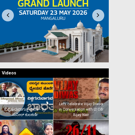
Videos
Lets celebrate Vijay Diwas
ವಿಶ್ವಗುರುವಾಗುತ್ತ ಭಾರತ – ಶ್ರೀ
in Conversation with Lt Cdr
ಸುನೀಲ್‌ ಕುಲಕರ್ಣಿ
Bijay Nair