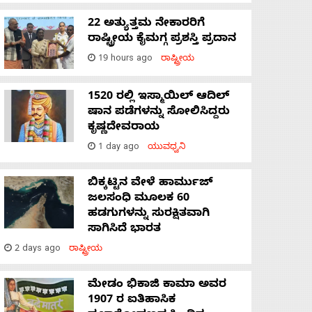
22 ಅತ್ಯುತ್ತಮ ನೇಕಾರರಿಗೆ
ರಾಷ್ಟ್ರೀಯ ಕೈಮಗ್ಗ ಪ್ರಶಸ್ತಿ ಪ್ರದಾನ
19 hours ago
ರಾಷ್ಟ್ರೀಯ
1520 ರಲ್ಲಿ ಇಸ್ಮಾಯಿಲ್ ಆದಿಲ್
ಷಾನ ಪಡೆಗಳನ್ನು ಸೋಲಿಸಿದ್ದರು
ಕೃಷ್ಣದೇವರಾಯ
1 day ago
ಯುವಧ್ವನಿ
ಬಿಕ್ಕಟ್ಟಿನ ವೇಳೆ ಹಾರ್ಮುಜ್
ಜಲಸಂಧಿ ಮೂಲಕ 60
ಹಡಗುಗಳನ್ನು ಸುರಕ್ಷಿತವಾಗಿ
ಸಾಗಿಸಿದೆ ಭಾರತ
2 days ago
ರಾಷ್ಟ್ರೀಯ
ಮೇಡಂ ಭಿಕಾಜಿ ಕಾಮಾ ಅವರ
1907 ರ ಐತಿಹಾಸಿಕ