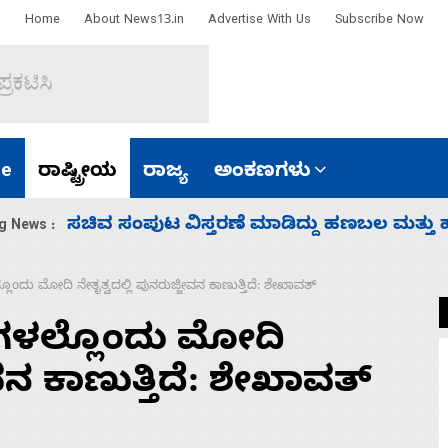
Home
About News13.in
Advertise With Us
Subscribe Now
e
ರಾಷ್ಟ್ರೀಯ
ರಾಜ್ಯ
ಅಂಕಣಗಳು
ವಿಜಯೇಂದ್ರ
‘ಕಳೆದ 3-4 ವರ್ಷಗಳಲ್ಲಿ 40 ಲಷ್ಕರ್ ಸದಸ್ಯರ
g News :
ಲೊಂದು ಮೋದಿ ನೇತೃತ್ವದಲ್ಲಿ ಪುನರುಜ್ಜೀವನ ಕಾಣುತ್ತಿದೆ: ಶೇಖಾವತ್
ಿಗಳಲ್ಲೊಂದು ಮೋದಿ
ೀವನ ಕಾಣುತ್ತಿದೆ: ಶೇಖಾವತ್