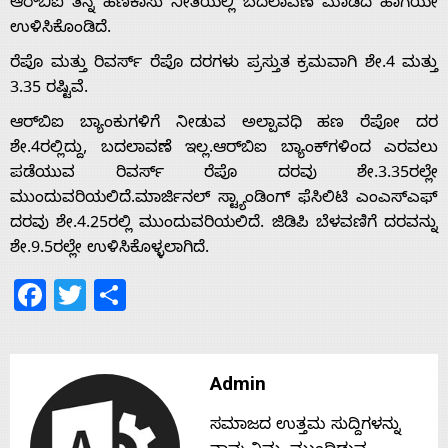
ಆರ್‌ಬಿಐ ತನ್ನ ಹಣಕಾಸು ನೀತಿಯಲ್ಲಿ ಬದಲಾವಣೆ ಮಾಡದೆ ಹಾಗೆಯೇ
ಉಳಿಸಿಕೊಂಡಿದೆ.
Home
ರೆಪೊ ಮತ್ತು ರಿವರ್ಸ್ ರೆಪೊ ದರಗಳು ಪ್ರಸ್ತುತ ಕ್ರಮವಾಗಿ ಶೇ.4 ಮತ್ತು
3.35 ರಷ್ಟಿವೆ.
ಆರ್‌ಬಿಐ ಬ್ಯಾಂಕುಗಳಿಗೆ ನೀಡುವ ಅಲ್ಪಾವಧಿ ಹಣ ರೆಪೋ ದರ
About
ಶೇ.4ರಲ್ಲಿದ್ದು, ಬದಲಾವಣೆ ಇಲ್ಲ.ಆರ್‌ಬಿಐ ಬ್ಯಾಂಕ್‌ಗಳಿಂದ ಎರವಲು
ಪಡೆಯುವ ರಿವರ್ಸ್ ರೆಪೊ ದರವು ಶೇ.3.35ರಲ್ಲೇ
Us
ಮುಂದುವರಿಯಲಿದೆ.ಮಾರ್ಜಿನಲ್ ಸ್ಟ್ಯಾಂಡಿಂಗ್ ಫೆಸಿಲಿಟಿ ಎಂಎಸ್‌ಎಫ್‌
ದರವು ಶೇ.4.25ರಲ್ಲಿ ಮುಂದುವರಿಯಲಿದೆ. ಜಿಡಿಪಿ ಬೆಳವಣಿಗೆ ದರವನ್ನು
ಶೇ.9.5ರಲ್ಲೇ ಉಳಿಸಿಕೊಳ್ಳಲಾಗಿದೆ.
Advertise
Facebook
Twitter
Share
With
s
Admin
ಸಮಾಜದ ಉತ್ತಮ ಸುದ್ದಿಗಳನ್ನು