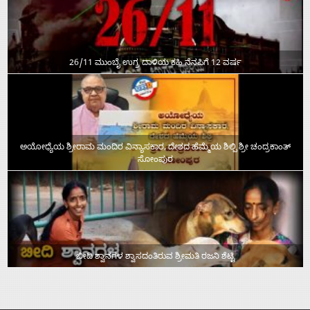
26/11 ಮುಂಬೈ ಉಗ್ರ ದಾಳಿಯ ಕಹಿ ನೆನಪಿಗೆ 12 ವರ್ಷ
ಅಯೋಧ್ಯೆಯ ಶ್ರೀರಾಮ ಮಂದಿರ ವಿನ್ಯಾಸಕಾರ, ದೇಶದ ಹೆಮ್ಮೆಯ ಶಿಲ್ಪಿ ಶ್ರೀ ಚಂದ್ರಕಾಂತ್‌
ಸೋಂಪುರ
ಬೀದಿ ಶ್ವಾನಗಳ ಶ್ವಾಸದಂತಿರುವ ಶ್ರೀಮತಿ ರಜನಿ ಶೆಟ್ಟಿ