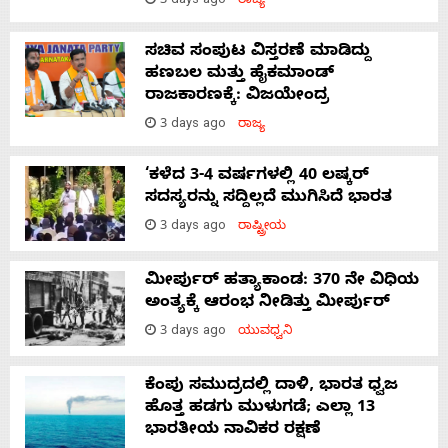
3 days ago
ರಾಜ್ಯ
ಸಚಿವ ಸಂಪುಟ ವಿಸ್ತರಣೆ ಮಾಡಿದ್ದು
ಹಣಬಲ ಮತ್ತು ಹೈಕಮಾಂಡ್
ರಾಜಕಾರಣಕ್ಕೆ: ವಿಜಯೇಂದ್ರ
3 days ago
ರಾಜ್ಯ
‘ಕಳೆದ 3-4 ವರ್ಷಗಳಲ್ಲಿ 40 ಲಷ್ಕರ್
ಸದಸ್ಯರನ್ನು ಸದ್ದಿಲ್ಲದೆ ಮುಗಿಸಿದೆ ಭಾರತ
3 days ago
ರಾಷ್ಟ್ರೀಯ
ಮೀರ್ಪುರ್ ಹತ್ಯಾಕಾಂಡ: 370 ನೇ ವಿಧಿಯ
ಅಂತ್ಯಕ್ಕೆ ಆರಂಭ ನೀಡಿತ್ತು ಮೀರ್ಪುರ್
3 days ago
ಯುವಧ್ವನಿ
ಕೆಂಪು ಸಮುದ್ರದಲ್ಲಿ ದಾಳಿ, ಭಾರತ ಧ್ವಜ
ಹೊತ್ತ ಹಡಗು ಮುಳುಗಡೆ; ಎಲ್ಲಾ 13
ಭಾರತೀಯ ನಾವಿಕರ ರಕ್ಷಣೆ