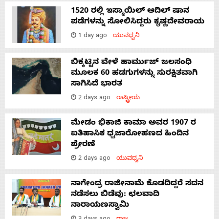
1520 ರಲ್ಲಿ ಇಸ್ಮಾಯಿಲ್ ಆದಿಲ್ ಷಾನ
ಪಡೆಗಳನ್ನು ಸೋಲಿಸಿದ್ದರು ಕೃಷ್ಣದೇವರಾಯ
1 day ago
ಯುವಧ್ವನಿ
ಬಿಕ್ಕಟ್ಟಿನ ವೇಳೆ ಹಾರ್ಮುಜ್ ಜಲಸಂಧಿ
ಮೂಲಕ 60 ಹಡಗುಗಳನ್ನು ಸುರಕ್ಷಿತವಾಗಿ
ಸಾಗಿಸಿದೆ ಭಾರತ
2 days ago
ರಾಷ್ಟ್ರೀಯ
ಮೇಡಂ ಭಿಕಾಜಿ ಕಾಮಾ ಅವರ 1907 ರ
ಐತಿಹಾಸಿಕ ಧ್ವಜಾರೋಹಣದ ಹಿಂದಿನ
ಪ್ರೇರಣೆ
2 days ago
ಯುವಧ್ವನಿ
ನಾಗೇಂದ್ರ ರಾಜೀನಾಮೆ ಕೊಡದಿದ್ದರೆ ಸದನ
ನಡೆಸಲು ಬಿಡೆವು: ಛಲವಾದಿ
ನಾರಾಯಣಸ್ವಾಮಿ