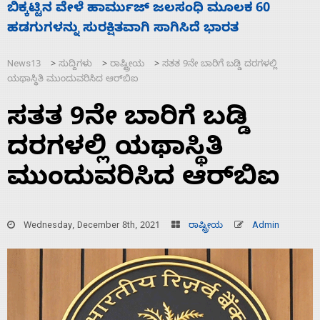
ನಾಗೇಂದ್ರ ರಾಜೀನಾಮೆ ಕೊಡದಿದ್ದರೆ ಸದನ ನಡೆಸಲು
ಸ
ಬಿಡೆವು: ಛಲವಾದಿ ನಾರಾಯಣಸ್ವಾಮಿ
ಹ
News13
ಸುದ್ದಿಗಳು
ರಾಷ್ಟ್ರೀಯ
ಸತತ 9ನೇ ಬಾರಿಗೆ ಬಡ್ಡಿ ದರಗಳಲ್ಲಿ
>
>
>
ಯಥಾಸ್ಥಿತಿ ಮುಂದುವರಿಸಿದ ಆರ್‌ಬಿಐ
ಸತತ 9ನೇ ಬಾರಿಗೆ ಬಡ್ಡಿ
ದರಗಳಲ್ಲಿ ಯಥಾಸ್ಥಿತಿ
ಮುಂದುವರಿಸಿದ ಆರ್‌ಬಿಐ
Wednesday, December 8th, 2021
ರಾಷ್ಟ್ರೀಯ
Admin