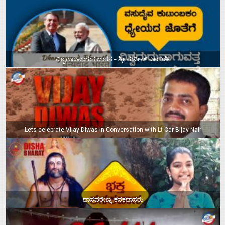
ವಿಶ್ವಗುರುವಾಗುತ್ತ ಭಾರತ – ಶ್ರೀ ಸುನೀಲ್‌ ಕುಲಕರ್ಣಿ
Lets celebrate Vijay Diwas in Conversation with Lt Cdr Bijay Nair
ದಾಸವರೇಣ್ಯ ಕನಕದಾಸರು