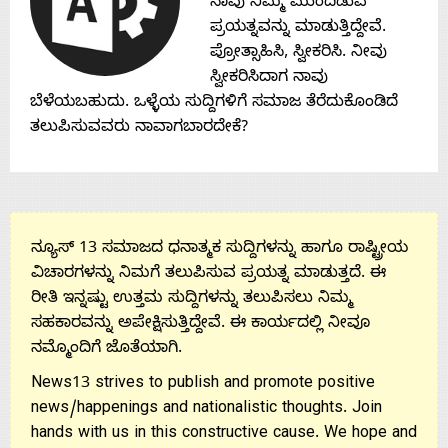
ನಾವು ನಿಮ್ಮ ಮುಂದಿಡುವ
Contact
ಪ್ರಯತ್ನವನ್ನು ಮಾಡುತ್ತಿದ್ದೇವೆ.
ಪ್ರೋತ್ಸಾಹಿಸಿ, ಸ್ವೀಕರಿಸಿ. ನೀವು
Us
ಸ್ವೀಕರಿಸಿದಾಗ ನಾವು
ಬೆಳೆಯಬಹುದು. ಒಳ್ಳೆಯ ಸುದ್ದಿಗಳಿಗೆ ಸಮಾಜ ತೆರೆದುಕೊಂಡಿದೆ
ತಲುಪಿಸುವವರು ನಾವಾಗಬಾರದೇಕೆ?
ನ್ಯೂಸ್ 13 ಸಮಾಜದ ಧನಾತ್ಮಕ ಸುದ್ದಿಗಳನ್ನು ಹಾಗೂ ರಾಷ್ಟ್ರೀಯ
ವಿಚಾರಗಳನ್ನು ನಿಮಗೆ ತಲುಪಿಸುವ ಪ್ರಯತ್ನ ಮಾಡುತ್ತದೆ. ಈ
ರೀತಿ ಇನ್ನಷ್ಟು ಉತ್ತಮ ಸುದ್ದಿಗಳನ್ನು ತಲುಪಿಸಲು ನಿಮ್ಮ
ಸಹಕಾರವನ್ನು ಅಪೇಕ್ಷಿಸುತ್ತಿದ್ದೇವೆ. ಈ ಕಾರ್ಯದಲ್ಲಿ ನೀವೂ
ನಮ್ಮೊಂದಿಗೆ ಜೊತೆಯಾಗಿ.
News13 strives to publish and promote positive
news/happenings and nationalistic thoughts. Join
hands with us in this constructive cause. We hope and