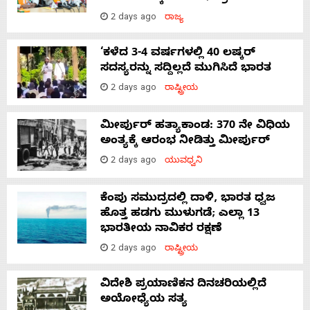
2 days ago
ರಾಜ್ಯ
‘ಕಳೆದ 3-4 ವರ್ಷಗಳಲ್ಲಿ 40 ಲಷ್ಕರ್
ಸದಸ್ಯರನ್ನು ಸದ್ದಿಲ್ಲದೆ ಮುಗಿಸಿದೆ ಭಾರತ
2 days ago
ರಾಷ್ಟ್ರೀಯ
ಮೀರ್ಪುರ್ ಹತ್ಯಾಕಾಂಡ: 370 ನೇ ವಿಧಿಯ
ಅಂತ್ಯಕ್ಕೆ ಆರಂಭ ನೀಡಿತ್ತು ಮೀರ್ಪುರ್
2 days ago
ಯುವಧ್ವನಿ
ಕೆಂಪು ಸಮುದ್ರದಲ್ಲಿ ದಾಳಿ, ಭಾರತ ಧ್ವಜ
ಹೊತ್ತ ಹಡಗು ಮುಳುಗಡೆ; ಎಲ್ಲಾ 13
ಭಾರತೀಯ ನಾವಿಕರ ರಕ್ಷಣೆ
2 days ago
ರಾಷ್ಟ್ರೀಯ
ವಿದೇಶಿ ಪ್ರಯಾಣಿಕನ ದಿನಚರಿಯಲ್ಲಿದೆ
ಅಯೋಧ್ಯೆಯ ಸತ್ಯ