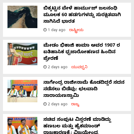
ಬಿಕ್ಕಟ್ಟಿನ ವೇಳೆ ಹಾರ್ಮುಜ್ ಜಲಸಂಧಿ
ಮೂಲಕ 60 ಹಡಗುಗಳನ್ನು ಸುರಕ್ಷಿತವಾಗಿ
ಸಾಗಿಸಿದೆ ಭಾರತ
1 day ago
ರಾಷ್ಟ್ರೀಯ
ಮೇಡಂ ಭಿಕಾಜಿ ಕಾಮಾ ಅವರ 1907 ರ
ಐತಿಹಾಸಿಕ ಧ್ವಜಾರೋಹಣದ ಹಿಂದಿನ
ಪ್ರೇರಣೆ
2 days ago
ಯುವಧ್ವನಿ
ನಾಗೇಂದ್ರ ರಾಜೀನಾಮೆ ಕೊಡದಿದ್ದರೆ ಸದನ
ನಡೆಸಲು ಬಿಡೆವು: ಛಲವಾದಿ
ನಾರಾಯಣಸ್ವಾಮಿ
2 days ago
ರಾಜ್ಯ
ಸಚಿವ ಸಂಪುಟ ವಿಸ್ತರಣೆ ಮಾಡಿದ್ದು
ಹಣಬಲ ಮತ್ತು ಹೈಕಮಾಂಡ್
ರಾಜಕಾರಣಕ್ಕೆ: ವಿಜಯೇಂದ್ರ