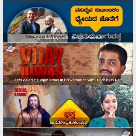
ವಿಶ್ವಗುರುವಾಗುತ್ತ ಭಾರತ – ಶ್ರೀ ಸುನೀಲ್‌ ಕುಲಕರ್ಣಿ
Lets celebrate Vijay Diwas in Conversation with Lt Cdr Bijay Nair
ದಾಸವರೇಣ್ಯ ಕನಕದಾಸರು