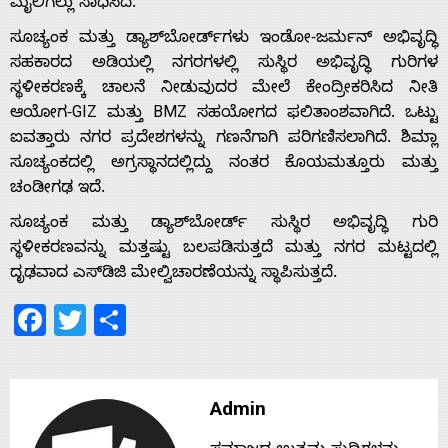
ಮೈಲಿಗಲ್ಲು ಸಾಧಿಸಿದೆ.
ಸೂಚ್ಯಂಕ ಮತ್ತು ಡ್ಯಾಶ್‌ಬೋರ್ಡ್‌ಗಳು ಇಂಡೋ-ಜರ್ಮನ್ ಅಭಿವೃದ್ಧಿ
Home
ಸಹಕಾರದ ಅಡಿಯಲ್ಲಿ ನಗರಗಳಲ್ಲಿ ಸುಸ್ಥಿರ ಅಭಿವೃದ್ಧಿ ಗುರಿಗಳ
ಸ್ಥಳೀಕರಣಕ್ಕೆ ಚಾಲನೆ ನೀಡುವುದರ ಮೇಲೆ ಕೇಂದ್ರೀಕರಿಸಿದ ನೀತಿ
ಆಯೋಗ-GIZ ಮತ್ತು BMZ ಸಹಯೋಗದ ಫಲಿತಾಂಶವಾಗಿದೆ. ಒಟ್ಟು
About
ಐವತ್ತಾರು ನಗರ ಪ್ರದೇಶಗಳನ್ನು ಗಣನೆಗಾಗಿ ಪರಿಗಣಿಸಲಾಗಿದೆ. ಶಿಮ್ಲಾ
ಸೂಚ್ಯಂಕದಲ್ಲಿ ಅಗ್ರಸ್ಥಾನದಲ್ಲಿದ್ದು ನಂತರ ಕೊಯಮತ್ತೂರು ಮತ್ತು
ಚಂಡೀಗಢ ಇದೆ.
Us
ಸೂಚ್ಯಂಕ ಮತ್ತು ಡ್ಯಾಶ್‌ಬೋರ್ಡ್ ಸುಸ್ಥಿರ ಅಭಿವೃದ್ಧಿ ಗುರಿ
ಸ್ಥಳೀಕರಣವನ್ನು ಮತ್ತಷ್ಟು ಬಲಪಡಿಸುತ್ತದೆ ಮತ್ತು ನಗರ ಮಟ್ಟದಲ್ಲಿ
Advertise
ದೃಢವಾದ ಎಸ್‌ಡಿಜಿ ಮೇಲ್ವಿಚಾರಣೆಯನ್ನು ಸ್ಥಾಪಿಸುತ್ತದೆ.
Facebook
Twitter
Share
With
s
Admin