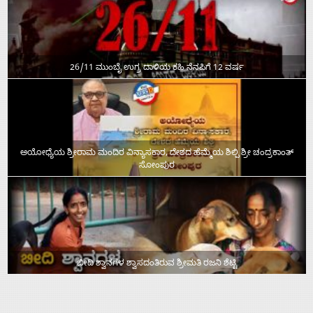
26/11 ಮುಂಬೈ ಉಗ್ರ ದಾಳಿಯ ಕಹಿ ನೆನಪಿಗೆ 12 ವರ್ಷ
ಅಯೋಧ್ಯೆಯ ಶ್ರೀರಾಮ ಮಂದಿರ ವಿನ್ಯಾಸಕಾರ, ದೇಶದ ಹೆಮ್ಮೆಯ ಶಿಲ್ಪಿ ಶ್ರೀ ಚಂದ್ರಕಾಂತ್‌
ಸೋಂಪುರ
ಬೀದಿ ಶ್ವಾನಗಳ ಶ್ವಾಸದಂತಿರುವ ಶ್ರೀಮತಿ ರಜನಿ ಶೆಟ್ಟಿ