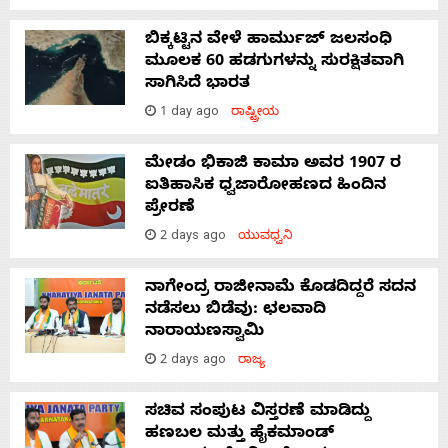
ಬಿಕ್ಕಟ್ಟಿನ ವೇಳೆ ಹಾರ್ಮುಜ್ ಜಲಸಂಧಿ
ಮೂಲಕ 60 ಹಡಗುಗಳನ್ನು ಸುರಕ್ಷಿತವಾಗಿ
ಸಾಗಿಸಿದೆ ಭಾರತ
1 day ago
ರಾಷ್ಟ್ರೀಯ
ಮೇಡಂ ಭಿಕಾಜಿ ಕಾಮಾ ಅವರ 1907 ರ
ಐತಿಹಾಸಿಕ ಧ್ವಜಾರೋಹಣದ ಹಿಂದಿನ
ಪ್ರೇರಣೆ
2 days ago
ಯುವಧ್ವನಿ
ನಾಗೇಂದ್ರ ರಾಜೀನಾಮೆ ಕೊಡದಿದ್ದರೆ ಸದನ
ನಡೆಸಲು ಬಿಡೆವು: ಛಲವಾದಿ
ನಾರಾಯಣಸ್ವಾಮಿ
2 days ago
ರಾಜ್ಯ
ಸಚಿವ ಸಂಪುಟ ವಿಸ್ತರಣೆ ಮಾಡಿದ್ದು
ಹಣಬಲ ಮತ್ತು ಹೈಕಮಾಂಡ್