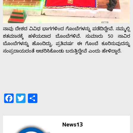
With
s
ನಾವು ದೇಶದ ವಿವಿಧ ಭಾಗಗಳಿಂದ ಗೊಂಬೆಗಳನ್ನು ಪಡೆದಿದ್ದೇವೆ. ನಮ್ಮ‌ಲ್ಲಿ
Contact
ಶತಮಾನಕ್ಕೆ ಹಳೆಯದಾದ ಬೊಂಬೆಗಳಿವೆ. ಸುಮಾರು 50 ಸಾವಿರ
ಬೊಂಬೆಗಳನ್ನು ಹೊಂದಿದ್ದು, ಪ್ರತಿವರ್ಷ ಈ ಗೊಂಬೆ ಕೂರಿಸುವುದನ್ನು
ಸಂಪ್ರದಾಯ‌ದಂತೆ ಆಚರಿಸಿಕೊಂಡು ಬರುತ್ತಿದ್ದೇವೆ ಎಂದು ಹೇಳಿದ್ದಾರೆ.
Us
Facebook
Twitter
Share
News13