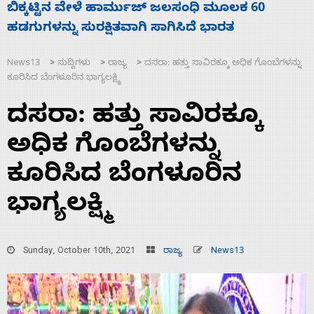
ನಾಗೇಂದ್ರ ರಾಜೀನಾಮೆ ಕೊಡದಿದ್ದರೆ ಸದನ ನಡೆಸಲು
ಬಿಡೆವು: ಛಲವಾದಿ ನಾರಾಯಣಸ್ವಾಮಿ
News13
ಸುದ್ದಿಗಳು
ರಾಜ್ಯ
ದಸರಾ: ಹತ್ತು ಸಾವಿರಕ್ಕೂ ಅಧಿಕ ಗೊಂಬೆಗಳನ್ನು
>
>
>
ಕೂರಿಸಿದ ಬೆಂಗಳೂರಿನ ಭಾಗ್ಯಲಕ್ಷ್ಮಿ
ದಸರಾ: ಹತ್ತು ಸಾವಿರಕ್ಕೂ
ಅಧಿಕ ಗೊಂಬೆಗಳನ್ನು
ಕೂರಿಸಿದ ಬೆಂಗಳೂರಿನ
ಭಾಗ್ಯಲಕ್ಷ್ಮಿ
Sunday, October 10th, 2021
ರಾಜ್ಯ
News13