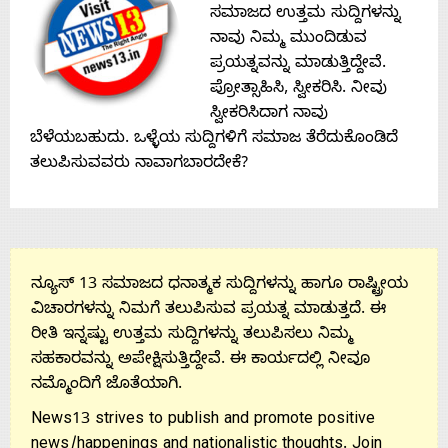
ಸಮಾಜದ ಉತ್ತಮ ಸುದ್ದಿಗಳನ್ನು
ನಾವು ನಿಮ್ಮ ಮುಂದಿಡುವ
ಪ್ರಯತ್ನವನ್ನು ಮಾಡುತ್ತಿದ್ದೇವೆ.
ಪ್ರೋತ್ಸಾಹಿಸಿ, ಸ್ವೀಕರಿಸಿ. ನೀವು
ಸ್ವೀಕರಿಸಿದಾಗ ನಾವು
ಬೆಳೆಯಬಹುದು. ಒಳ್ಳೆಯ ಸುದ್ದಿಗಳಿಗೆ ಸಮಾಜ ತೆರೆದುಕೊಂಡಿದೆ
ತಲುಪಿಸುವವರು ನಾವಾಗಬಾರದೇಕೆ?
ನ್ಯೂಸ್ 13 ಸಮಾಜದ ಧನಾತ್ಮಕ ಸುದ್ದಿಗಳನ್ನು ಹಾಗೂ ರಾಷ್ಟ್ರೀಯ
ವಿಚಾರಗಳನ್ನು ನಿಮಗೆ ತಲುಪಿಸುವ ಪ್ರಯತ್ನ ಮಾಡುತ್ತದೆ. ಈ
ರೀತಿ ಇನ್ನಷ್ಟು ಉತ್ತಮ ಸುದ್ದಿಗಳನ್ನು ತಲುಪಿಸಲು ನಿಮ್ಮ
ಸಹಕಾರವನ್ನು ಅಪೇಕ್ಷಿಸುತ್ತಿದ್ದೇವೆ. ಈ ಕಾರ್ಯದಲ್ಲಿ ನೀವೂ
ನಮ್ಮೊಂದಿಗೆ ಜೊತೆಯಾಗಿ.
News13 strives to publish and promote positive
news/happenings and nationalistic thoughts. Join