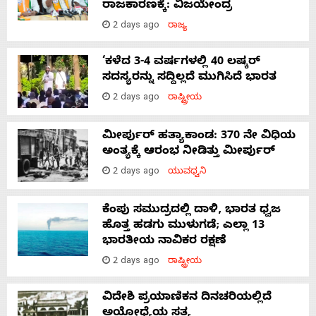
ರಾಜಕಾರಣಕ್ಕೆ: ವಿಜಯೇಂದ್ರ
2 days ago
ರಾಜ್ಯ
‘ಕಳೆದ 3-4 ವರ್ಷಗಳಲ್ಲಿ 40 ಲಷ್ಕರ್
ಸದಸ್ಯರನ್ನು ಸದ್ದಿಲ್ಲದೆ ಮುಗಿಸಿದೆ ಭಾರತ
2 days ago
ರಾಷ್ಟ್ರೀಯ
ಮೀರ್ಪುರ್ ಹತ್ಯಾಕಾಂಡ: 370 ನೇ ವಿಧಿಯ
ಅಂತ್ಯಕ್ಕೆ ಆರಂಭ ನೀಡಿತ್ತು ಮೀರ್ಪುರ್
2 days ago
ಯುವಧ್ವನಿ
ಕೆಂಪು ಸಮುದ್ರದಲ್ಲಿ ದಾಳಿ, ಭಾರತ ಧ್ವಜ
ಹೊತ್ತ ಹಡಗು ಮುಳುಗಡೆ; ಎಲ್ಲಾ 13
ಭಾರತೀಯ ನಾವಿಕರ ರಕ್ಷಣೆ
2 days ago
ರಾಷ್ಟ್ರೀಯ
ವಿದೇಶಿ ಪ್ರಯಾಣಿಕನ ದಿನಚರಿಯಲ್ಲಿದೆ
ಅಯೋಧ್ಯೆಯ ಸತ್ಯ