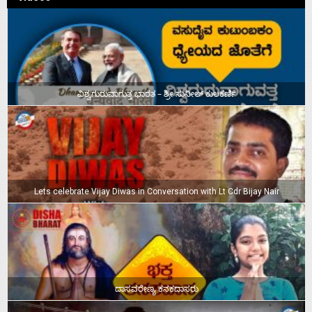
ವಿಶ್ವಗುರುವಾಗುತ್ತ ಭಾರತ – ಶ್ರೀ ಸುನೀಲ್‌ ಕುಲಕರ್ಣಿ
Lets celebrate Vijay Diwas in Conversation with Lt Cdr Bijay Nair
ದಾಸವರೇಣ್ಯ ಕನಕದಾಸರು