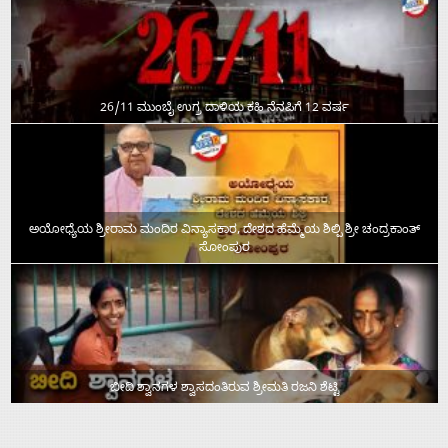
26/11 ಮುಂಬೈ ಉಗ್ರ ದಾಳಿಯ ಕಹಿ ನೆನಪಿಗೆ 12 ವರ್ಷ
ಅಯೋಧ್ಯೆಯ ಶ್ರೀರಾಮ ಮಂದಿರ ವಿನ್ಯಾಸಕಾರ, ದೇಶದ ಹೆಮ್ಮೆಯ ಶಿಲ್ಪಿ ಶ್ರೀ ಚಂದ್ರಕಾಂತ್‌
ಸೋಂಪುರ
ಬೀದಿ ಶ್ವಾನಗಳ ಶ್ವಾಸದಂತಿರುವ ಶ್ರೀಮತಿ ರಜನಿ ಶೆಟ್ಟಿ