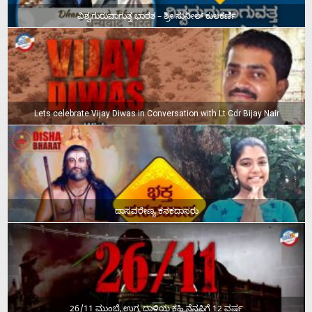
ವಿಶ್ವಗುರುವಾಗುತ್ತ ಭಾರತ – ಶ್ರೀ ಸುನೀಲ್‌ ಕುಲಕರ್ಣಿ
Lets celebrate Vijay Diwas in Conversation with Lt Cdr Bijay Nair
ದಾಸವರೇಣ್ಯ ಕನಕದಾಸರು
26/11 ಮುಂಬೈ ಉಗ್ರ ದಾಳಿಯ ಕಹಿ ನೆನಪಿಗೆ 12 ವರ್ಷ