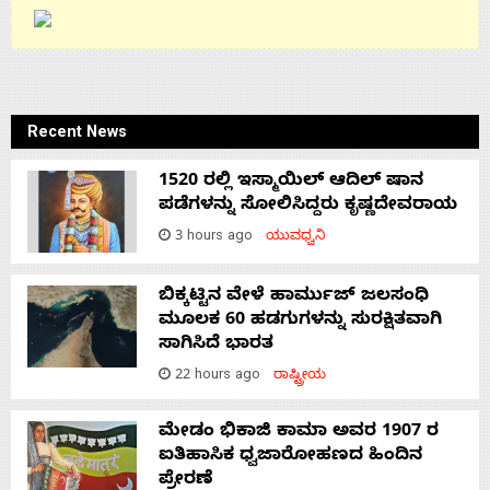
Recent News
1520 ರಲ್ಲಿ ಇಸ್ಮಾಯಿಲ್ ಆದಿಲ್ ಷಾನ
ಪಡೆಗಳನ್ನು ಸೋಲಿಸಿದ್ದರು ಕೃಷ್ಣದೇವರಾಯ
3 hours ago
ಯುವಧ್ವನಿ
ಬಿಕ್ಕಟ್ಟಿನ ವೇಳೆ ಹಾರ್ಮುಜ್ ಜಲಸಂಧಿ
ಮೂಲಕ 60 ಹಡಗುಗಳನ್ನು ಸುರಕ್ಷಿತವಾಗಿ
ಸಾಗಿಸಿದೆ ಭಾರತ
22 hours ago
ರಾಷ್ಟ್ರೀಯ
ಮೇಡಂ ಭಿಕಾಜಿ ಕಾಮಾ ಅವರ 1907 ರ
ಐತಿಹಾಸಿಕ ಧ್ವಜಾರೋಹಣದ ಹಿಂದಿನ
ಪ್ರೇರಣೆ