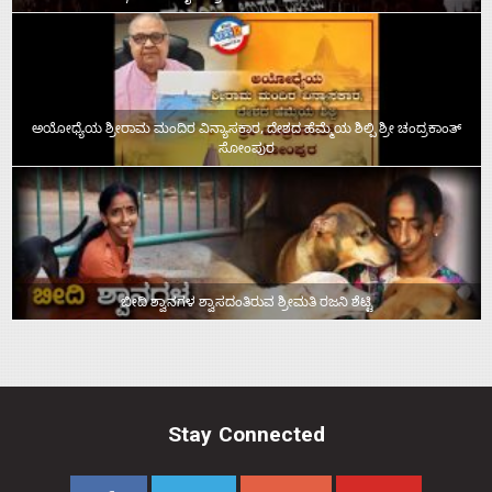
ಅಯೋಧ್ಯೆಯ ಶ್ರೀರಾಮ ಮಂದಿರ ವಿನ್ಯಾಸಕಾರ, ದೇಶದ ಹೆಮ್ಮೆಯ ಶಿಲ್ಪಿ ಶ್ರೀ ಚಂದ್ರಕಾಂತ್‌
ಸೋಂಪುರ
ಬೀದಿ ಶ್ವಾನಗಳ ಶ್ವಾಸದಂತಿರುವ ಶ್ರೀಮತಿ ರಜನಿ ಶೆಟ್ಟಿ
Stay Connected