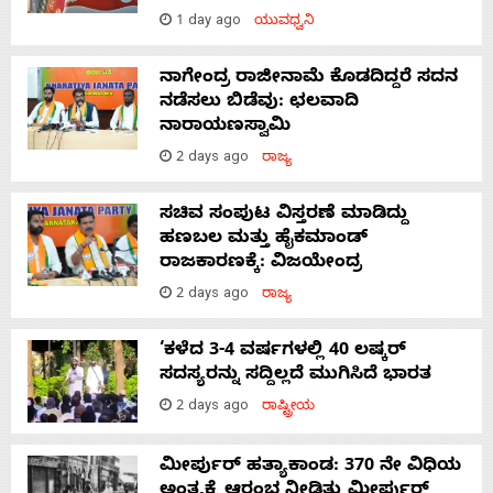
1 day ago
ಯುವಧ್ವನಿ
ನಾಗೇಂದ್ರ ರಾಜೀನಾಮೆ ಕೊಡದಿದ್ದರೆ ಸದನ
ನಡೆಸಲು ಬಿಡೆವು: ಛಲವಾದಿ
ನಾರಾಯಣಸ್ವಾಮಿ
2 days ago
ರಾಜ್ಯ
ಸಚಿವ ಸಂಪುಟ ವಿಸ್ತರಣೆ ಮಾಡಿದ್ದು
ಹಣಬಲ ಮತ್ತು ಹೈಕಮಾಂಡ್
ರಾಜಕಾರಣಕ್ಕೆ: ವಿಜಯೇಂದ್ರ
2 days ago
ರಾಜ್ಯ
‘ಕಳೆದ 3-4 ವರ್ಷಗಳಲ್ಲಿ 40 ಲಷ್ಕರ್
ಸದಸ್ಯರನ್ನು ಸದ್ದಿಲ್ಲದೆ ಮುಗಿಸಿದೆ ಭಾರತ
2 days ago
ರಾಷ್ಟ್ರೀಯ
ಮೀರ್ಪುರ್ ಹತ್ಯಾಕಾಂಡ: 370 ನೇ ವಿಧಿಯ
ಅಂತ್ಯಕ್ಕೆ ಆರಂಭ ನೀಡಿತ್ತು ಮೀರ್ಪುರ್