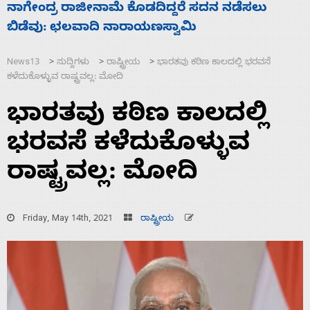
ಸಚಿವ ಸಂಪುಟ ವಿಸ್ತರಣೆ ಮಾಡಿದ್ದು ಹಣಬಲ ಮತ್ತು
ಹೈಕಮಾಂಡ್ ರಾಜಕಾರಣಕ್ಕೆ: ವಿಜಯೇಂದ್ರ
News13
ಸುದ್ದಿಗಳು
ರಾಷ್ಟ್ರೀಯ
ಭಾರತವು ಕಠಿಣ ಕಾಲದಲ್ಲಿ ಭರವಸೆ
>
>
>
ಕಳೆದುಕೊಳ್ಳುವ ರಾಷ್ಟ್ರವಲ್ಲ: ಮೋದಿ
ಭಾರತವು ಕಠಿಣ ಕಾಲದಲ್ಲಿ
ಭರವಸೆ ಕಳೆದುಕೊಳ್ಳುವ
ರಾಷ್ಟ್ರವಲ್ಲ: ಮೋದಿ
Friday, May 14th, 2021
ರಾಷ್ಟ್ರೀಯ