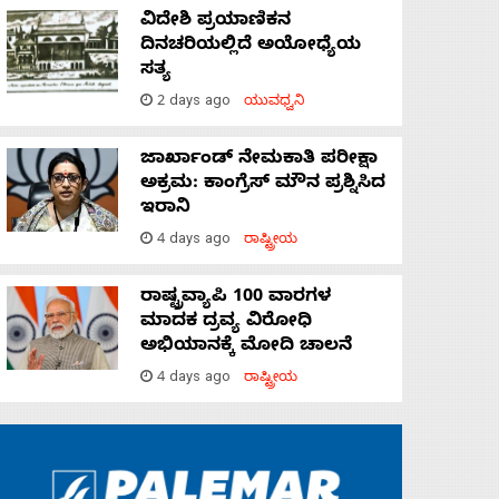
ವಿದೇಶಿ ಪ್ರಯಾಣಿಕನ
ದಿನಚರಿಯಲ್ಲಿದೆ ಅಯೋಧ್ಯೆಯ
ಸತ್ಯ
2 days ago
ಯುವಧ್ವನಿ
ಜಾರ್ಖಾಂಡ್‌ ನೇಮಕಾತಿ ಪರೀಕ್ಷಾ
ಅಕ್ರಮ: ಕಾಂಗ್ರೆಸ್‌ ಮೌನ ಪ್ರಶ್ನಿಸಿದ
ಇರಾನಿ
4 days ago
ರಾಷ್ಟ್ರೀಯ
ರಾಷ್ಟ್ರವ್ಯಾಪಿ 100 ವಾರಗಳ
ಮಾದಕ ದ್ರವ್ಯ ವಿರೋಧಿ
ಅಭಿಯಾನಕ್ಕೆ ಮೋದಿ ಚಾಲನೆ
4 days ago
ರಾಷ್ಟ್ರೀಯ