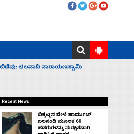
ಹೈಕಮಾಂಡ್ ರಾಜಕಾರಣಕ್ಕೆ: ವಿಜಯೇಂದ್ರ
‘ಕಳೆದ 3-4 
Recent News
ಬಿಕ್ಕಟ್ಟಿನ ವೇಳೆ ಹಾರ್ಮುಜ್
ಜಲಸಂಧಿ ಮೂಲಕ 60
ಹಡಗುಗಳನ್ನು ಸುರಕ್ಷಿತವಾಗಿ