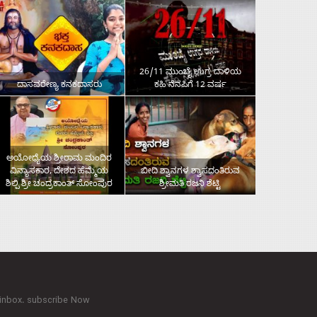
26/11 ಮುಂಬೈ ಉಗ್ರ ದಾಳಿಯ
ದಾಸವರೇಣ್ಯ ಕನಕದಾಸರು
ಕಹಿ ನೆನಪಿಗೆ 12 ವರ್ಷ
ಅಯೋಧ್ಯೆಯ ಶ್ರೀರಾಮ ಮಂದಿರ
ವಿನ್ಯಾಸಕಾರ, ದೇಶದ ಹೆಮ್ಮೆಯ
ಬೀದಿ ಶ್ವಾನಗಳ ಶ್ವಾಸದಂತಿರುವ
ಶಿಲ್ಪಿ ಶ್ರೀ ಚಂದ್ರಕಾಂತ್‌ ಸೋಂಪುರ
ಶ್ರೀಮತಿ ರಜನಿ ಶೆಟ್ಟಿ
 inbox. subscribe Now