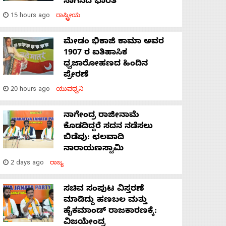
ಸಾಗಿಸಿದೆ ಭಾರತ
15 hours ago
ರಾಷ್ಟ್ರೀಯ
ಮೇಡಂ ಭಿಕಾಜಿ ಕಾಮಾ ಅವರ
1907 ರ ಐತಿಹಾಸಿಕ
ಧ್ವಜಾರೋಹಣದ ಹಿಂದಿನ
ಪ್ರೇರಣೆ
20 hours ago
ಯುವಧ್ವನಿ
ನಾಗೇಂದ್ರ ರಾಜೀನಾಮೆ
ಕೊಡದಿದ್ದರೆ ಸದನ ನಡೆಸಲು
ಬಿಡೆವು: ಛಲವಾದಿ
ನಾರಾಯಣಸ್ವಾಮಿ
2 days ago
ರಾಜ್ಯ
ಸಚಿವ ಸಂಪುಟ ವಿಸ್ತರಣೆ
ಮಾಡಿದ್ದು ಹಣಬಲ ಮತ್ತು
ಹೈಕಮಾಂಡ್ ರಾಜಕಾರಣಕ್ಕೆ:
ವಿಜಯೇಂದ್ರ