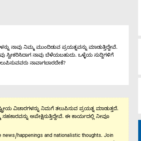
ನು ನಾವು ನಿಮ್ಮ ಮುಂದಿಡುವ ಪ್ರಯತ್ನವನ್ನು ಮಾಡುತ್ತಿದ್ದೇವೆ.
 ನೀವು ಸ್ವೀಕರಿಸಿದಾಗ ನಾವು ಬೆಳೆಯಬಹುದು. ಒಳ್ಳೆಯ ಸುದ್ದಿಗಳಿಗೆ
ತಲುಪಿಸುವವರು ನಾವಾಗಬಾರದೇಕೆ?
ಟ್ರೀಯ ವಿಚಾರಗಳನ್ನು ನಿಮಗೆ ತಲುಪಿಸುವ ಪ್ರಯತ್ನ ಮಾಡುತ್ತದೆ.
ಮ ಸಹಕಾರವನ್ನು ಅಪೇಕ್ಷಿಸುತ್ತಿದ್ದೇವೆ. ಈ ಕಾರ್ಯದಲ್ಲಿ ನೀವೂ
 news/happenings and nationalistic thoughts. Join