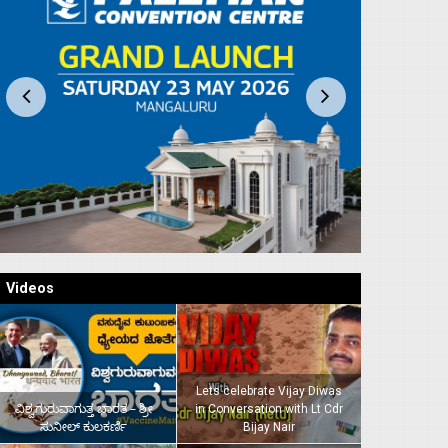
Videos
Lets celebrate Vijay Diwas
ವಿಶ್ವಗುರುವಾಗುತ್ತ ಭಾರತ – ಶ್ರೀ
in Conversation with Lt Cdr
ಸುನೀಲ್‌ ಕುಲಕರ್ಣಿ
Bijay Nair