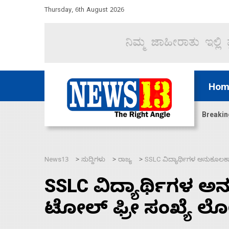
Thursday, 6th August 2026
Hom
ದ್ದರೆ ಸದನ ನಡೆಸಲು ಬಿಡೆವು: ಛಲವಾದಿ ನಾರಾಯಣಸ್ವಾಮಿ
Breakin
News13
ಸುದ್ದಿಗಳು
ರಾಜ್ಯ
SSLC ವಿದ್ಯಾರ್ಥಿಗಳ ಅನುಕೂಲ‌ಕ್ಕ
>
>
>
SSLC ವಿದ್ಯಾರ್ಥಿಗಳ ಅನು
ಟೋಲ್ ಫ್ರೀ ಸಂಖ್ಯೆ ಲ