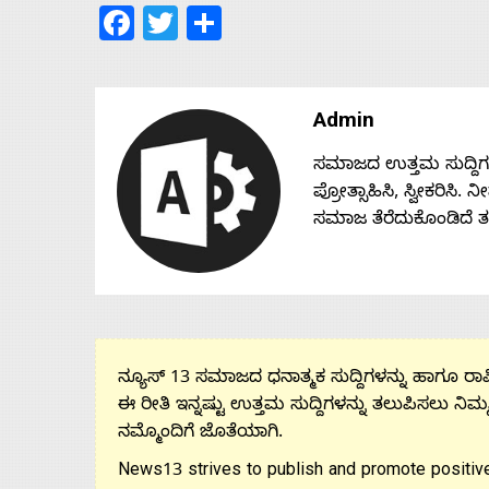
Facebook
Twitter
Share
Admin
ಸಮಾಜದ ಉತ್ತಮ ಸುದ್ದಿಗಳನ್
ಪ್ರೋತ್ಸಾಹಿಸಿ, ಸ್ವೀಕರಿಸಿ.
ಸಮಾಜ ತೆರೆದುಕೊಂಡಿದೆ 
ನ್ಯೂಸ್ 13 ಸಮಾಜದ ಧನಾತ್ಮಕ ಸುದ್ದಿಗಳನ್ನು ಹಾಗೂ ರಾಷ್
ಈ ರೀತಿ ಇನ್ನಷ್ಟು ಉತ್ತಮ ಸುದ್ದಿಗಳನ್ನು ತಲುಪಿಸಲು ನಿಮ್
ನಮ್ಮೊಂದಿಗೆ ಜೊತೆಯಾಗಿ.
News13 strives to publish and promote positive