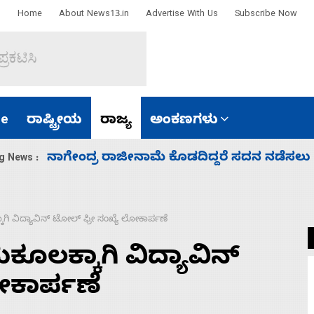
Home
About News13.in
Advertise With Us
Subscribe Now
e
ರಾಷ್ಟ್ರೀಯ
ರಾಜ್ಯ
ಅಂಕಣಗಳು
ಸಚಿವ ಸಂಪುಟ ವಿಸ್ತರಣೆ ಮಾಡಿದ್ದು ಹಣಬಲ ಮತ್ತು 
g News :
ಾಗಿ ವಿದ್ಯಾವಿನ್ ಟೋಲ್ ಫ್ರೀ ಸಂಖ್ಯೆ ಲೋಕಾರ್ಪಣೆ
ಕೂಲ‌ಕ್ಕಾಗಿ ವಿದ್ಯಾವಿನ್
ೋಕಾರ್ಪಣೆ