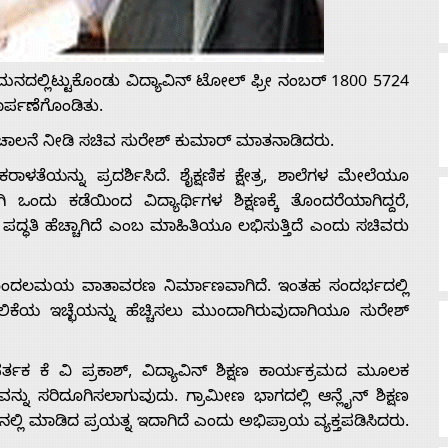
ು ಗಮನದಲ್ಲಿಟ್ಟುಕೊಂಡು ವಿದ್ಯಾವಿನ್ ಟೋಲ್ ಫ್ರೀ ನಂಬರ್ 1800 5724
ರ್ಪಣೆ‌ಗೊಂಡಿತು.
ೆ ಚಾಲನೆ ನೀಡಿ ಸಚಿವ ಸುರೇಶ್ ಕುಮಾರ್ ಮಾತನಾಡಿದರು.
ತೆಯನ್ನು ಪ್ರದರ್ಶಿಸಿದೆ. ಶೈಕ್ಷಣಿಕ ಕ್ಷೇತ್ರ, ಶಾಲೆಗಳ ಮೇಲೆಯೂ
ು ಕಡೆಯಿಂದ ವಿದ್ಯಾರ್ಥಿಗಳ ಶಿಕ್ಷಣಕ್ಕೆ ತೊಂದರೆಯಾಗಿದ್ದರೆ,
 ಪದ್ಧತಿ ಹೆಚ್ಚಾಗಿದೆ ಎಂಬ ಮಾಹಿತಿ‌ಯೂ ಲಭಿಸುತ್ತಿದೆ ಎಂದು ಸಚಿವರು
ಯ ಗೊಂದಲಮಯ ವಾತಾವರಣ ನಿರ್ಮಾಣ‌ವಾಗಿದೆ. ಇಂತಹ ಸಂದರ್ಭದಲ್ಲಿ
ಿಕೆಯ ಇಚ್ಛೆ‌ಯನ್ನು ಹೆಚ್ಚಿಸಲು ಮುಂದಾಗಿರುವುದಾಗಿಯೂ ಸುರೇಶ್
ರ್ತಕ ಕೆ ವಿ ಪ್ರಕಾಶ್, ವಿದ್ಯಾವಿನ್ ಶಿಕ್ಷಣ ಕಾರ್ಯಕ್ರಮದ ಮೂಲಕ
್ನು ಸರಿದೂಗಿಸಲಾಗುವುದು. ಗ್ರಾಮೀಣ ಭಾಗದಲ್ಲಿ ಆನ್ಲೈನ್ ಶಿಕ್ಷಣ
ನಲ್ಲಿ ಮಾಡಿದ ಪ್ರಯತ್ನ ಇದಾಗಿದೆ ಎಂದು ಅಭಿಪ್ರಾಯ ವ್ಯಕ್ತಪಡಿಸಿದರು.