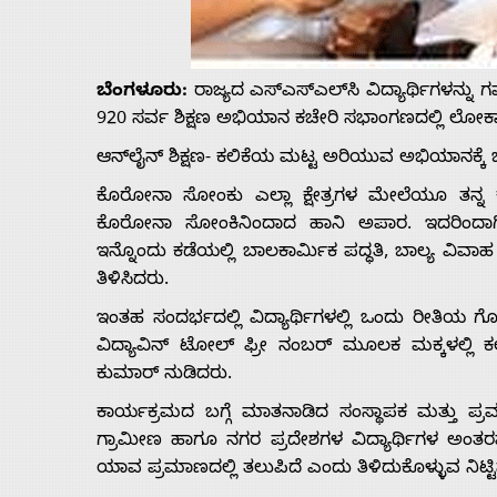
Us
ಬೆಂಗಳೂರು:
ರಾಜ್ಯದ ಎಸ್‌ಎಸ್‌ಎಲ್‌ಸಿ ವಿದ್ಯಾರ್ಥಿಗಳನ್ನ
Advertise
920 ಸರ್ವ ಶಿಕ್ಷಣ ಅಭಿಯಾನ ಕಚೇರಿ ಸಭಾಂಗಣದಲ್ಲಿ ಲೋಕಾ
With
ಆನ್‌ಲೈನ್ ಶಿಕ್ಷಣ- ಕಲಿಕೆಯ ಮಟ್ಟ ಅರಿಯುವ ಅಭಿಯಾನಕ್ಕ
ಕೊರೋನಾ ಸೋಂಕು ಎಲ್ಲಾ ಕ್ಷೇತ್ರ‌ಗಳ ಮೇಲೆಯೂ ತನ್ನ ಕರಾಳ
s
ಕೊರೋನಾ ಸೋಂಕಿನಿಂದಾದ ಹಾನಿ ಅಪಾರ. ಇದರಿಂದಾಗಿ ಒಂದ
ಇನ್ನೊಂದು ಕಡೆಯಲ್ಲಿ ಬಾಲಕಾರ್ಮಿಕ ಪದ್ಧತಿ, ಬಾಲ್ಯ ವಿವಾಹ
ತಿಳಿಸಿದರು.
Contact
ಇಂತಹ ಸಂದರ್ಭದಲ್ಲಿ ವಿದ್ಯಾರ್ಥಿಗಳಲ್ಲಿ ಒಂದು ರೀತಿ
ವಿದ್ಯಾವಿನ್ ಟೋಲ್ ಫ್ರೀ ನಂಬರ್ ಮೂಲಕ ಮಕ್ಕಳಲ್ಲಿ ಕಲ
Us
ಕುಮಾರ್ ನುಡಿದರು.
ಕಾರ್ಯಕ್ರಮ‌ದ ಬಗ್ಗೆ ಮಾತನಾಡಿದ ಸಂಸ್ಥಾಪಕ ಮತ್ತು ಪ್ರವ
ಗ್ರಾಮೀಣ ಹಾಗೂ ನಗರ ಪ್ರದೇಶಗಳ ವಿದ್ಯಾರ್ಥಿಗಳ ಅಂತರವನ
ಯಾವ ಪ್ರಮಾಣ‌ದಲ್ಲಿ ತಲುಪಿದೆ ಎಂದು ತಿಳಿದುಕೊಳ್ಳುವ ನಿಟ್ಟಿ