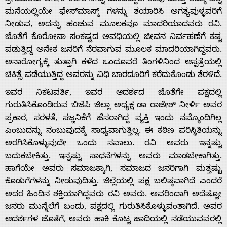
ಮನೆಯಲ್ಲಿಯೇ ಫೇಸ್‌ಮಾಸ್ಕ್ ಗಳನ್ನು ತಯಾರಿಸಿ ಅಗತ್ಯವುಳ್ಳವರಿಗೆ
ನೀಡುವ, ಅದನ್ನು ಹಂಚುವ ಮೂಲಕವೂ ಮಾದರಿಯಾದವರು ರವಿ.
ಜೊತೆಗೆ ಕೊರೋನಾ ಸಂಕಷ್ಟದ ಅವಧಿಯಲ್ಲಿ ಜೀವನ ನಿರ್ವಹಣೆಗೆ ಕಷ್ಟ
ಪಡುತ್ತಿದ್ದ ಅನೇಕ ಜನರಿಗೆ ನೆರವಾಗುವ ಮೂಲಕ ಮಾದರಿಯಾಗಿದ್ದವರು.
ಅನಾರೋಗ್ಯ‌ಕ್ಕೆ ತುತ್ತಾಗಿ ಕಳೆದ ಒಂದೂವರೆ ತಿಂಗಳಿನಿಂದ ಆಸ್ಪತ್ರೆಯಲ್ಲಿ
ಚಿಕಿತ್ಸೆ ಪಡೆಯುತ್ತಿದ್ದ ಅವರನ್ನು ವಿಧಿ ಬಾರದೂರಿಗೆ ಕರೆದುಕೊಂಡು ತೆರಳಿದೆ.
ಇವರ ನಿಕಟವರ್ತಿ, ಇವರ ಆದರ್ಶ‌ದ ಜೊತೆಗೇ ಪಕ್ಷದಲ್ಲಿ
ಗುರುತಿಸಿಕೊಂಡಿರುವ ಬಿಜೆಪಿ ಜಿಲ್ಲಾ ಅಧ್ಯಕ್ಷ ಡಾ ರಾಜೇಶ್ ನೀರ್ಳಿ ಅವರ
ಪ್ರಕಾರ, ಸರಳತೆ, ಸಜ್ಜನಿಕೆಗೆ ಹೆಸರಾಗಿದ್ದ ವ್ಯಕ್ತಿ ಇಂದು ನಮ್ಮೊಂದಿಗಿಲ್ಲ
ಎಂಬುದನ್ನು ನಂಬುವುದಕ್ಕೆ ಸಾಧ್ಯವಾಗುತ್ತಿಲ್ಲ. ಈ ಕಠಿಣ ಪರಿಸ್ಥಿತಿ‌ಯನ್ನು
ಅರಗಿಸಿಕೊಳ್ಳುವುದೇ ಒಂದು ಸವಾಲು. ರವಿ ಅವರು ಇನ್ನಷ್ಟು
ಬದುಕಬೇಕಿತ್ತು. ಇನ್ನಷ್ಟು ಸಾಧನೆಗಳನ್ನು ಅವರು ಮಾಡಬೇಕಾಗಿತ್ತು.
ಹಾಗೆಯೇ ಅವರು ಸಮಾಜಕ್ಕಾಗಿ, ಸಮಾಜದ ಜನರಿಗಾಗಿ ಮತ್ತಷ್ಟು
ಕೊಡುಗೆಗಳನ್ನು ನೀಡುವುದಿತ್ತು. ಜಿಲ್ಲೆಯಲ್ಲಿ ಪಕ್ಷ ಬಲಿಷ್ಠ‌ವಾಗಿದೆ ಎಂದರೆ
ಅದರ ಹಿಂದಿನ ಶಕ್ತಿಯಾಗಿದ್ದವರು ರವಿ ಅವರು. ಅವರಿಂದಾಗಿ ಅದೆಷ್ಟೋ
ಜನರು ಮುನ್ನೆಲೆಗೆ ಬಂದು, ಪಕ್ಷದಲ್ಲಿ ಗುರುತಿಸಿಕೊಳ್ಳುವಂತಾಗಿದೆ. ಅವರ
ಆದರ್ಶಗಳ ಜೊತೆಗೆ, ಅವರು ಹಾಕಿ ಕೊಟ್ಟ ಹಾದಿಯಲ್ಲಿ ನಡೆಯುವವರಲ್ಲಿ