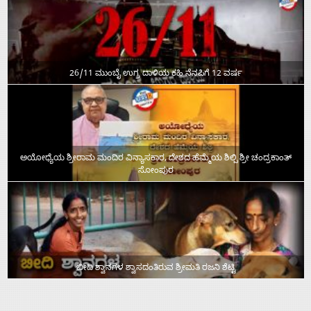
26/11 ಮುಂಬೈ ಉಗ್ರ ದಾಳಿಯ ಕಹಿ ನೆನಪಿಗೆ 12 ವರ್ಷ
ಅಯೋಧ್ಯೆಯ ಶ್ರೀರಾಮ ಮಂದಿರ ವಿನ್ಯಾಸಕಾರ, ದೇಶದ ಹೆಮ್ಮೆಯ ಶಿಲ್ಪಿ ಶ್ರೀ ಚಂದ್ರಕಾಂತ್‌
ಸೋಂಪುರ
ಬೀದಿ ಶ್ವಾನಗಳ ಶ್ವಾಸದಂತಿರುವ ಶ್ರೀಮತಿ ರಜನಿ ಶೆಟ್ಟಿ