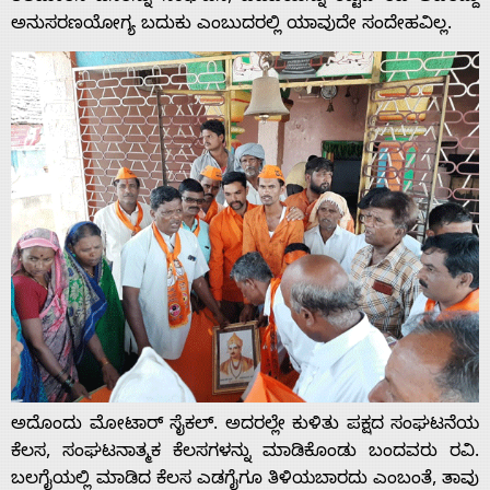
ಅನುಸರಣಯೋಗ್ಯ ಬದುಕು ಎಂಬುದರಲ್ಲಿ ಯಾವುದೇ ಸಂದೇಹವಿಲ್ಲ.
ಅದೊಂದು ಮೋಟಾರ್ ಸೈಕಲ್. ಅದರಲ್ಲೇ ಕುಳಿತು ಪಕ್ಷದ ಸಂಘಟನೆಯ
ಕೆಲಸ, ಸಂಘಟನಾತ್ಮಕ ಕೆಲಸಗಳನ್ನು ಮಾಡಿಕೊಂಡು ಬಂದವರು ರವಿ.
ಬಲಗೈಯಲ್ಲಿ ಮಾಡಿದ ಕೆಲಸ ಎಡಗೈಗೂ ತಿಳಿಯಬಾರದು ಎಂಬಂತೆ, ತಾವು