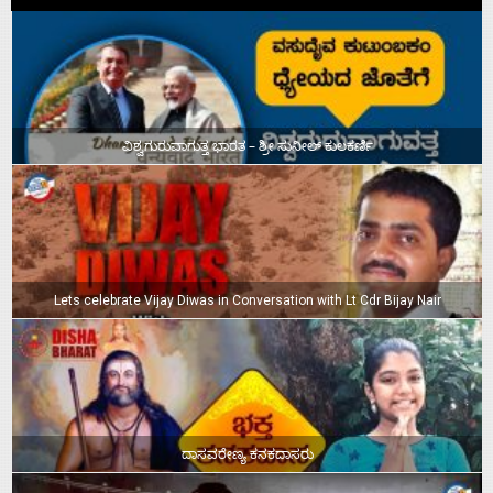
ವಿಶ್ವಗುರುವಾಗುತ್ತ ಭಾರತ – ಶ್ರೀ ಸುನೀಲ್‌ ಕುಲಕರ್ಣಿ
Lets celebrate Vijay Diwas in Conversation with Lt Cdr Bijay Nair
ದಾಸವರೇಣ್ಯ ಕನಕದಾಸರು