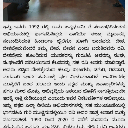
About
Us
ಇನ್ನು ಇವರು 1992 ರಲ್ಲಿ ರಾಮ ಜನ್ಮಭೂಮಿ ಗೆ ಸಂಬಂಧಿಸಿದಂತಹ
ಅಭಿಯಾನದಲ್ಲಿ ಭಾಗವಹಿಸಿದ್ದರು. ಹಾಗೆಯೇ ಈದ್ಗಾ ಮೈದಾನಕ್ಕೆ
ಸಂಬಂಧಿಸಿದಂತೆ ಹಿಂಡಲಗಾ ಜೈಲಿಗೂ ಹೋಗಿ ಬಂದವರು. ದೇಶ,
Advertise
ದೇಶಪ್ರೇಮ‌ವೆಂದರೆ ತಮ್ಮ ಜೀವ, ಜೀವನ ಎಂದು ಬದುಕಿದವರು ರವಿ‌.
ದೇಶಪ್ರೇಮ ಹೊಂದಿರುವ ಯುವಕರನ್ನು ಗುರುತಿಸಿ ಅವರನ್ನು ಸಂಘ,
With
ಸಂಘಟನೆಗೆ ಪರಿಚಯಿಸುವ ಕೆಲಸವನ್ನು ಸಹ ರವಿ ಅವರು ಮಾಡಿದ್ದಾರೆ.
ಅವರು ಬಿತ್ತಿದ ದೇಶಪ್ರೇಮದ ಹಲವು ಬೀಜಗಳು, ಚಿಗುರಿ, ಗಿಡವಾಗಿ,
s
ಮರವಾಗಿ ಇಂದು ಸಮಾಜಕ್ಕೆ ಫಲ ನೀಡುವಂತಾಗಿದೆ. ಅವರಿಂದಲೇ
ಮುನ್ನೆಲೆಗೆ ಬಂದ ಹಲವರು ಇಂದು ಪಕ್ಷದ ಮುಖ್ಯ ಜವಾಬ್ದಾರಿ‌ಗಳನ್ನು
ಹೆಗಲ ಮೇಲೆ ಹೊತ್ತು, ಅಭಿವೃದ್ಧಿ‌ಯ ಆಶಯದ ಜೊತೆಗೆ ಸಾಗುತ್ತಿರುವುದೇ
Contact
ಇದಕ್ಕೆ ಸಾಕ್ಷಿ ನುಡಿಯುತ್ತದೆ ಎಂಬುದು ಇವರ ನಿಕಟವರ್ತಿಗಳ ಅಭಿಪ್ರಾಯ.
ಇನ್ನು ಪಕ್ಷದ ಎಲ್ಲಾ ರೀತಿಯ ಅಭಿಯಾನಗಳನ್ನು ಸಹ ಮುಂಚೂಣಿಯಲ್ಲಿ
ಭಾಗವಹಿಸಿ ಗುರಿ ಮುಟ್ಟಿಸುವಲ್ಲಿಯೂ ರವಿ ಅವರ ಪಾತ್ರ ಅಪಾರ ಮತ್ತು
Us
ವರ್ಣನಾತೀತ. 1990 ರಿಂದ 2020 ರ ವರೆಗೆ ಸುಮಾರು ಮೂರು
ತಲೆಮಾರಿನ ಜನರನ್ನು ಸಂಘಟಿಸಿ, ಬಿಜೆಪಿ‌ಯನ್ನು ಕಟ್ಟಿದ ರವಿ ಅವರದ್ದು