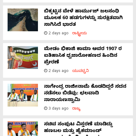
ಬಿಕ್ಕಟ್ಟಿನ ವೇಳೆ ಹಾರ್ಮುಜ್ ಜಲಸಂಧಿ
ಮೂಲಕ 60 ಹಡಗುಗಳನ್ನು ಸುರಕ್ಷಿತವಾಗಿ
ಸಾಗಿಸಿದೆ ಭಾರತ
2 days ago
ರಾಷ್ಟ್ರೀಯ
ಮೇಡಂ ಭಿಕಾಜಿ ಕಾಮಾ ಅವರ 1907 ರ
ಐತಿಹಾಸಿಕ ಧ್ವಜಾರೋಹಣದ ಹಿಂದಿನ
ಪ್ರೇರಣೆ
2 days ago
ಯುವಧ್ವನಿ
ನಾಗೇಂದ್ರ ರಾಜೀನಾಮೆ ಕೊಡದಿದ್ದರೆ ಸದನ
ನಡೆಸಲು ಬಿಡೆವು: ಛಲವಾದಿ
ನಾರಾಯಣಸ್ವಾಮಿ
3 days ago
ರಾಜ್ಯ
ಸಚಿವ ಸಂಪುಟ ವಿಸ್ತರಣೆ ಮಾಡಿದ್ದು
ಹಣಬಲ ಮತ್ತು ಹೈಕಮಾಂಡ್