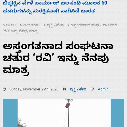
ನಾಗೇಂದ್ರ ರಾಜೀನಾಮೆ ಕೊಡದಿದ್ದರೆ ಸದನ ನಡೆಸಲು
ಸ
ಬಿಡೆವು: ಛಲವಾದಿ ನಾರಾಯಣಸ್ವಾಮಿ
ಹ
News13
ಅಂಕಣಗಳು
ವ್ಯಕ್ತಿ ವಿಶೇಷ
ಅಸ್ತಂಗತನಾದ ಸಂಘಟನಾ ಚತುರ
>
>
>
‘ರವಿ’ ಇನ್ನು ನೆನಪು ಮಾತ್ರ
ಅಸ್ತಂಗತನಾದ ಸಂಘಟನಾ
ಚತುರ ‘ರವಿ’ ಇನ್ನು ನೆನಪು
ಮಾತ್ರ
Sunday, November 29th, 2020
ವ್ಯಕ್ತಿ ವಿಶೇಷ
Admin