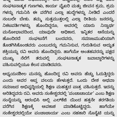
ಇನ್ನು ಇವರು ಅಧಿಕಾರಕ್ಕಾಗಿ ಆಸೆ ಪಟ್ಟವರಲ್ಲ. ಆದರೆ ಪಕ್ಷ ಇವರ
ಸಂಘಟನಾತ್ಮಕ ಗುಣಗಳು, ಕಾರ್ಯ ವೈಖರಿ ಮತ್ತು ಜೀವನ ಕ್ರಮ, ಶ್ರಮ
ಗಳನ್ನು ಗಮನಿಸಿ ಈ ವರೆಗಿನ ಎಲ್ಲಾ ಹುದ್ದೆಗಳನ್ನು ನೀಡಿದೆ ಎಂದರೆ
ನಂಬಲೇ ಬೇಕು. ತಮ್ಮ ಸುತ್ತಮುತ್ತಲಲ್ಲಿ ಎಲ್ಲಾ ರೀತಿಯ ಜನರನ್ನು,
ನಿಕಟವರ್ತಿಗಳನ್ನು ಹೊಂದಿದ್ದರೂ, ಅವರಲ್ಲಿ ಯಾರು ನಿಸ್ವಾರ್ಥ
ಮನೋಭಾವ‌ದಿಂದ, ಯಾವುದೇ ಅಧಿಕಾರ, ಇನ್ನಿತರ ಆಸೆಯನ್ನು
ಹೊಂದಿರದೆ ಸಂಘಟನೆಗೆ ಬಂದವರು, ಸಮಾಜಮುಖಿಯಾಗಿ
ತೊಡಗಿಸಿಕೊಂಡವರು ಎಂಬುದನ್ನು ಗಮನಿಸುವ, ಗುರುತಿಸುವ ಅದ್ಭುತ
ಶಕ್ತಿಯನ್ನು ರವಿ ಅವರು ಹೊಂದಿದ್ದರು. ಹಾಗೆಯೇ ಅಂತಹವರನ್ನು ಪಕ್ಷದ
ಮುಖ್ಯ ನೆಲೆಗೆ ತರುವಲ್ಲಿ ,ಸಂಘಟನಾತ್ಮಕ ಜವಾಬ್ದಾರಿ‌ಗಳನ್ನು
ವಹಿಸುವಲ್ಲಿಯೂ ಕೆಲಸ ಮಾಡಿದವರು.
ಅಧ್ಯಯನಶೀಲ ಮನಸ್ಸು ಹೊಂದಿದ್ದ ರವಿ ಅವರು ಹೆಚ್ಚು ಓದುತ್ತಿದ್ದರು
ಎಂದು ಅವರ ಆಪ್ತ ವಲಯ ಹೇಳುತ್ತದೆ. ಒಂದು ದೇಶ ಅಥವಾ
ಸಮಾಜದ ಅಭಿವೃದ್ಧಿ‌ಯಲ್ಲಿ ಶಿಕ್ಷಣ ಮಹತ್ವದ ಪಾತ್ರ ವಹಿಸುತ್ತದೆ. ಇದನ್ನು
ಅರಿತಿದ್ದವರು ರವಿ. ಅವರು ಸಂಕೇಶ್ವರ‌ದಲ್ಲಿ ‘ಪಂಚಾಚಾರ್ಯ’ ಎಂಬ ಶಿಕ್ಷಣ
ಸಂಸ್ಥೆ‌ಯನ್ನು ಆರಂಭಿಸಿ ಅಲ್ಲಿ ಎಲ್‌ಕೆಜಿ ಯಿಂದ ಹತ್ತನೇ ತರಗತಿಯ
ವರೆಗಿನ ಶಿಕ್ಷಣಕ್ಕೆ ಅವಕಾಶ ಮಾಡಿಕೊಟ್ಟಿದ್ದರು. ಹಾಗೆಯೇ
ಸಂಕೇಶ್ವರ‌ದಲ್ಲಿಯೇ ಪಂಚಾಚಾರ್ಯ ಎಂಬ ಸಹಕಾರಿ ಸೊಸೈಟಿ ಯನ್ನು