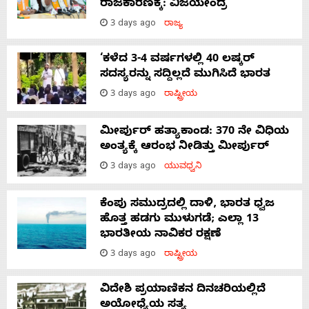
ರಾಜಕಾರಣಕ್ಕೆ: ವಿಜಯೇಂದ್ರ
3 days ago
ರಾಜ್ಯ
‘ಕಳೆದ 3-4 ವರ್ಷಗಳಲ್ಲಿ 40 ಲಷ್ಕರ್
ಸದಸ್ಯರನ್ನು ಸದ್ದಿಲ್ಲದೆ ಮುಗಿಸಿದೆ ಭಾರತ
3 days ago
ರಾಷ್ಟ್ರೀಯ
ಮೀರ್ಪುರ್ ಹತ್ಯಾಕಾಂಡ: 370 ನೇ ವಿಧಿಯ
ಅಂತ್ಯಕ್ಕೆ ಆರಂಭ ನೀಡಿತ್ತು ಮೀರ್ಪುರ್
3 days ago
ಯುವಧ್ವನಿ
ಕೆಂಪು ಸಮುದ್ರದಲ್ಲಿ ದಾಳಿ, ಭಾರತ ಧ್ವಜ
ಹೊತ್ತ ಹಡಗು ಮುಳುಗಡೆ; ಎಲ್ಲಾ 13
ಭಾರತೀಯ ನಾವಿಕರ ರಕ್ಷಣೆ
3 days ago
ರಾಷ್ಟ್ರೀಯ
ವಿದೇಶಿ ಪ್ರಯಾಣಿಕನ ದಿನಚರಿಯಲ್ಲಿದೆ
ಅಯೋಧ್ಯೆಯ ಸತ್ಯ