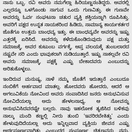
ನಾನು ಒಬ್ಬ. ರವಿ ಅವರು ನಮಗೆಲ್ಲಾ ಹಿರಿಯಣ್ಣನಂತಿದ್ದರು. ಅವರಲ್ಲಿ
ಎಲ್ಲರನ್ನೂ ಒಳಗೊಂಡು ಸಾಗುವ ಒಂದು ಗುಣವಿತ್ತು. ಈ ಗುಣವೇ
ಅವರನ್ನು ಓರ್ವ ಸಂಘಟನಾ ಚತುರ ವ್ಯಕ್ತಿ ಶಕ್ತಿ‌ಯನ್ನಾಗಿ ರೂಪಿಸಿತ್ತು.
ಅವರಿಗೆ ಪಕ್ಷದ ಉನ್ನತ ನಾಯಕರಿಂದ ಹಿಡಿದು, ಸಾಮಾನ್ಯ ಕಾರ್ಯಕರ್ತರ
ಜೊತೆಗೂ ಉತ್ತಮ ಬಾಂಧವ್ಯ ಇತ್ತು. ಈ ಬಾಂಧವ್ಯ‌ವೇ ಅವರನ್ನು ಇಷ್ಟು
ಎತ್ತರಕ್ಕೆ ಏರಿಸಿದೆ. ಅವರನ್ನು ಕಳೆದುಕೊಂಡಿರುವುದು ಪಕ್ಷ ಮತ್ತು
ಸಮಾಜಕ್ಕೆ, ಅವರ ಕುಟುಂಬ ವರ್ಗಕ್ಕೆ, ಆಪ್ತ ವಲಯಕ್ಕೆ ತುಂಬಲಾರದ
ನಷ್ಟ‌ವೇ ಸರಿ ಎಂದು ಭಾವುಕರಾಗಿ ನುಡಿಯುತ್ತಾರೆ. ಇಷ್ಟು ಸಾಕಲ್ಲವೇ ರವಿ
ಅವರು ಸಮಾಜಕ್ಕೆ, ಪಕ್ಷಕ್ಕೆ ಎಷ್ಟು ಬೇಕಾದವರು ಎಂಬುದನ್ನು
ಅರಿತುಕೊಳ್ಳಲು.
ಇಂದಿರುವ ಮನುಷ್ಯ, ನಾಳೆ ನಮ್ಮ ಜೊತೆಗೆ ಇರುತ್ತಾನೆ ಎಂಬುದೂ
ನಂಬಿಕೆಗೆ ಅರ್ಹವಾದ ಮಾತಲ್ಲ. ಹೋದವರು ಹೋದರು, ಆದರೆ ಆ
ಅಗಲುವಿಕೆಯ ನೋವಿಂದ ಅವರು ಸಂಪಾದಿಸಿದ ಜನರು ಅನುಭವಿಸುವ
ನೋವಿದೆಯಲ್ಲಾ ಅದು ಹೇಳಲಸಾಧ್ಯ. ಆ ನೋವನ್ನು
ಅನುಭವಿಸಿದವರಷ್ಟೇ ಬಲ್ಲರು. ನಾವು ಇಹಲೋಕ ತ್ಯಜಿಸಿದ ಬಳಿಕವು
ನಾಲ್ಕು ಮಂದಿ ಕಣ್ಣಲ್ಲಿ ನೀರು ತುಂಬಿ ‘ಇವರಿರಬೇಕಿತ್ತು’ ಎಂದು
ಹೇಳುವುದಿದೆಯಲ್ಲಾ ಅದು ಇನ್ನಿಲ್ಲವಾದ ವ್ಯಕ್ತಿಯ ಜೀವನ ಎಷ್ಟು
ಅರ್ಥಪೂರ್ಣ‌ವಾಗಿತ್ತು ಎಂಬುದರ ಸಂಪೂರ್ಣ ಚಿತ್ರಣವನ್ನು ನಮ್ಮ