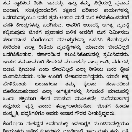
ಸಹ ಸ್ಥಾಪಿಸಿದ ಕೀರ್ತಿ ಇವರದ್ದು. ಇನ್ನು ತಮ್ಮ ಜಿಲ್ಲೆಯ‌ಲ್ಲಿ ಪ್ರವಾಹ
ಬಂದಾಗ, ಸಂತ್ರಸ್ತರಾದವರಿಗೆ ತಕ್ಷಣದ ಪರಿಹಾರ ಕಾರ್ಯಗಳನ್ನು
ಒದಗಿಸುವಲ್ಲಿಯೂ ಇವರ ಶ್ರಮ ಅಪಾರ. ಮನೆ ಮಠ ಕಳೆದುಕೊಂಡವರಿಗೆ
ವಸತಿ ಕೇಂದ್ರ‌ಗಳನ್ನು ಒದಗಿಸುವ, ಅವರಿಗೆ ಆಹಾರಕ್ಕೆ ಅಗತ್ಯ ವ್ಯವಸ್ಥೆ
ಕಲ್ಪಿಸುವುದು ಜೊತೆಗೆ ಪ್ರವಾಹದ ಬಳಿಕ ಅವರಿಗೆ ಮನೆ ನಿರ್ಮಿಸಲು
ಸರ್ಕಾರದಿಂದ ದೊರೆಯುವ ಸವಲತ್ತುಗಳನ್ನು ಒದಗಿಸಿ ಕೊಡುವುದು
ಸೇರಿದಂತೆ ಎಲ್ಲಾ ರೀತಿಯ ವ್ಯವಸ್ಥೆ‌ಗಳನ್ನು ಯಾವುದೇ ಬೇಧವಿಲ್ಲದೆ
ಒದಗಿಸಿಕೊಡುವ, ಸರ್ಕಾರದಿಂದ ತಲುಪಿಸಿಕೊಡುವಲ್ಲಿ ಶ್ರಮಿಸಿದವರು.
ಇಂತಹ ಸಮಾಜಮುಖಿ ಕೆಲಸಗಳ ಮೂಲಕವೇ ಎಲ್ಲಾ ಜಾತಿ, ವರ್ಗಗಳ,
ಬಡವ, ಶ್ರೀಮಂತ ಎಂಬ ಭೇದವಿಲ್ಲದೆ ಎಲ್ಲಾ ರೀತಿಯ ಜನರ ಸ್ನೇಹ
ಸಂಪಾದಿಸಿದವರು. ಇಡೀ ಊರಿಗೆ ಬೇಕಾದವರಾಗಿದ್ದವರು. ಯಾರೇ ಕಷ್ಟ
ಹೇಳಿಕೊಂಡು ಬಂದಾಗಲೂ ತಮ್ಮ ಕೈಲಾದ, ಸರ್ಕಾರ‌ದಿಂದ
ದೊರೆಯಬಹುದಾದ ಎಲ್ಲಾ ಅಗತ್ಯತೆಗಳನ್ನು ಸಿಗುವಂತೆ ಮಾಡುವಲ್ಲಿ
ಒಂದು ಶಕ್ತಿಯಾಗಿ ಕೆಲಸ ಮಾಡುವ ಮೂಲಕವೇ ಮನೆಮಾತಾಗಿದ್ದ
ಸಹೃದಯ ವ್ಯಕ್ತಿ ಎಂದರೆ ತಪ್ಪಾಗಲಾರದೇನೋ. ಜೊತೆಗೆ ಹಿಂದೂ
ಸಂಸ್ಕೃತಿ, ಪದ್ಧತಿಗಳಿಗೂ ಅವರು ಅಪಾರ ಗೌರವ ನೀಡುತ್ತಿದ್ದವರು.
ಕೊರೋನಾ ಸಂಕಷ್ಟದ ಅವಧಿಯಲ್ಲಿ ಜನಜಾಗೃತಿ ಮೂಡಿಸುವಲ್ಲಿಯೂ
ಶ್ರೀಯುತರು ಅನೇಕ ಕೆಲಸಗಳನ್ನು ಮಾಡಿದ್ದಾರೆ. ತಾವು ಮತ್ತು ತಮ್ಮ ಪತ್ನಿ