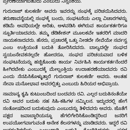
ಪ್ರೇರಣೆಯಾಗಬಹುದು ಎಂಬುದು ನಿಸ್ಸಂಶಯ.
ಗುರುರಾಜ್ ಕುಲಕರ್ಣಿ ಅವರು ಇವರನ್ನು ಸಂಘಕ್ಕೆ ಪರಿಚಯಿಸಿದವರು.
ತರುಣಾವಸ್ಥೆಯಲ್ಲಿ ಸಂಘಕ್ಕೆ ಬಂದು, ಸಂಘಟನೆಯ ಎಲ್ಲಾ ವಿಚಾರಗಳನ್ನು
ಕಡಿಮೆ ಅವಧಿಯಲ್ಲೇ ಅರಿತು, ಅಳವಡಿಸಿ ಈಗಿರುವ ಕಾರ್ಯಕರ್ತರಿಗೂ
ಸ್ಪೂರ್ತಿಯಾದವರು. ತಮ್ಮ ಡೆಡಿಕೇಶನ್ ಮೂಲಕವೇ ಇತರರಿಗೆ ಮಾದರಿ
ನಾಯಕನಾದವರು. ಹೆಸರು, ಪ್ರಚಾರಕ್ಕೆ ಒತ್ತು ನೀಡದೇ ಸೇವೆಯೇ ಸರ್ವಸ್ವ
ಎಂಬ ಉಕ್ತಿಯಂತೆ ಬದುಕಿ ತೋರಿಸಿದವರು. ಬಾಲ್ಯದಲ್ಲೇ ಸಂಘದ
ಸ್ವಯಂಸೇವಕ‌ನಲ್ಲದೇ ಹೋದರೂ, ಸಂಘದ ಪರಿಚಯವಾದ ಬಳಿಕ
ಸಂಘಟನೆಯನ್ನು ಹಚ್ಚಿಕೊಂಡು ಕಾರ್ಯ ನಿರ್ವಹಿಸಿ ಕಾರ್ಯಕರ್ತನೆಂದರೆ
ಹೀಗಿರಬೇಕು ಎಂಬುದಕ್ಕೆ ಮೇಲ್ಪಂಕ್ತಿಯ ಉದಾಹರಣೆಯಾದವರು ರವಿ
ಎಂದು ನೆನಪಿಸಿಕೊಳ್ಳುತ್ತಾರೆ ಗುರುರಾಜ್ ಕುಲಕರ್ಣಿ ಅವರು. ಅಂತಹ
ಸೇವಾ ಮನೋಭಾವ ಅವರಲ್ಲಿತ್ತು ಎಂಬುದು ಹಿರಿಯರ ಅಭಿಪ್ರಾಯ.
ಸಾಮಾನ್ಯ ಕೃಷಿ ಕುಟುಂಬದಿಂದ ಬಂದವರು ರವಿ. ಎಲ್ಲರ ಬದುಕಿನಂತೆಯೇ
ರವಿ ಅವರ ಬದುಕು ಸಹ ಸಿಹಿ-ಕಹಿ‌ಗಳ ಸಮ್ಮಿಲನ. ಇದ್ದುದರಲ್ಲಿ ಹೇಗೆ
ಸಂತೋಷದಿಂದ ಬದುಕುವುದು ಎಂಬುದನ್ನು ತಿಳಿದವರು ಅವರು. ಜೊತೆಗೆ
ಪಕ್ಷದ ಜವಾಬ್ದಾರಿ‌ಯನ್ನೂ ಹೆಗಲಿಗೇರಿಸಿಕೊಂಡಿದ್ದರಿಂದ ಜನರಿಗೆ
ಉಪಯೋಗವಾಗುವಂತೆ ಅನೇಕ ಕೆಲಸಗಳನ್ನು ಮಾಡಿದವರು. ಇದ್ದರೆ ರವಿ