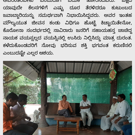
ಅವರಂತಿರಬೇಕು ಎಂಬುದಾಗಿ ಬದುಕಿ ತೋರಿಸಿದವರು. ಪಕ್ಷದ
ಯಾವುದೇ ಕೆಲಸಗಳಿಗೆ ಎಷ್ಟು ದೂರ ತೆರಳಿದರೂ ಕುಟುಂಬ‌ದ
ಜವಾಬ್ದಾರಿಯನ್ನು ಸಮರ್ಥವಾಗಿ ನಿಭಾಯಿಸಿದ್ದವರು. ಅವರ ಇಂತಹ
ಮೌಲ್ಯಯುತ ಜೀವನ ಕಂಡು ವಿಧಿಗೂ ಹೊಟ್ಟೆ ಕಿಚ್ಚಾಯಿತೇನೋ,
ಕೊರೋನಾ ಸಂದರ್ಭದಲ್ಲಿ ಸಾವಿರಾರು ಜನರಿಗೆ ಸಹಾಯಹಸ್ತ ಚಾಚಿದ್ದ
ನಾಯಕ ವಯಸ್ಸಲ್ಲದ ವಯಸ್ಸಿನಲ್ಲಿ ಉಸಿರು ನಿಲ್ಲಿಸಿದ್ದು ಮಾತ್ರ ದುರಂತ.
ಕಳೆದುಕೊಂಡವರಿಗೆ ನೋವು ಭರಿಸುವ ಶಕ್ತಿ ಭಗವಂತ ಕರುಣಿಸಲಿ
ಎಂಬುದಷ್ಟೇ ಎಲ್ಲರ ಆಶಯ.
Home