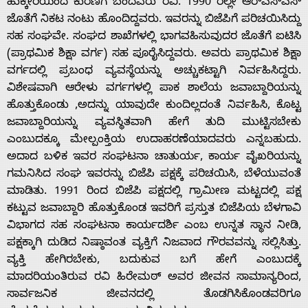
ಹುಕ್ಕೇರಿಯಿಂದ ಕುರಣಿಗೆ ಬಂದವರು ರವಿ. 1990 ರಲ್ಲೇ ಆರ್‌ಎಸ್‌ಎಸ್
ಜೊತೆಗೆ ನಿಕಟ ನಂಟು ಹೊಂದಿದ್ದವರು. ಇವರನ್ನು ಬಿಜೆಪಿ‌ಗೆ ಪರಿಚಯಿಸಿದ್ದು
ಸಹ ಸಂಘವೇ. ಸಂಘದ ಶಾಖೆಗಳಲ್ಲಿ ಭಾಗವಹಿಸುವುದರ ಜೊತೆಗೆ ಐಟಿಸಿ
(ಪ್ರಾಥಮಿಕ ಶಿಕ್ಷಾ ವರ್ಗ) ಸಹ ಪೂರೈಸಿದ್ದವರು. ಅವರು ಪ್ರಾಥಮಿಕ ಶಿಕ್ಷಾ
ವರ್ಗದಲ್ಲಿ ಪ್ರಬಂಧ ವ್ಯವಸ್ಥೆ‌ಯನ್ನು ಅಚ್ಚುಕಟ್ಟಾಗಿ ನಿರ್ವಹಿಸಿದ್ದರು.
ವಿಶೇಷ‌ವಾಗಿ ಆರೇಳು ವರ್ಗಗಳಲ್ಲಿ ಪಾಕ ಶಾಲೆಯ ಜವಾಬ್ದಾರಿ‌ಯನ್ನು
ಹೊತ್ತುಕೊಂಡು ,ಅದನ್ನು ಯಾವುದೇ ಕುಂದಿಲ್ಲದಂತೆ ನಿರ್ವಹಿಸಿ, ಕೊಟ್ಟ
ಜವಾಬ್ದಾರಿ‌ಯನ್ನು ವ್ಯವಸ್ಥಿತವಾಗಿ ಹೇಗೆ ತುದಿ ಮುಟ್ಟಿಸಬೇಕು
ಎಂಬುದಕ್ಕೂ ಮೇಲ್ಪಂಕ್ತಿಯ ಉದಾಹರಣೆಯಾದವರು ಎನ್ನಬಹುದು.
ಅದಾದ ಬಳಿಕ ಇವರ ಸಂಘಟನಾ ಚಾತುರ್ಯ, ಕಾರ್ಯ ವೈಖರಿಯನ್ನು
ಗಮನಿಸಿದ ಸಂಘ ಇವರನ್ನು ಬಿಜೆಪಿ ಪಕ್ಷಕ್ಕೆ ಪರಿಚಯಿಸಿ, ಬೆಳೆಯುವಂತೆ
ಮಾಡಿತು. 1991 ರಿಂದ ಬಿಜೆಪಿ ಪಕ್ಷದಲ್ಲಿ ಗ್ರಾಮೀಣ ಮಟ್ಟದಲ್ಲಿ ಪಕ್ಷ
ಕಟ್ಟುವ ಜವಾಬ್ದಾರಿ ಹೊತ್ತುಕೊಂಡ ಇವರಿಗೆ ಪ್ರಸ್ತುತ ಬಿಜೆಪಿಯ ಬೆಳಗಾವಿ
ವಿಭಾಗದ ಸಹ ಸಂಘಟನಾ ಕಾರ್ಯದರ್ಶಿ ಎಂಬ ಉನ್ನತ ಸ್ಥಾನ ನೀಡಿ,
ಪಕ್ಷಕ್ಕಾಗಿ ದುಡಿದ ನಿಷ್ಠಾವಂತ ವ್ಯಕ್ತಿಗೆ ನಿಜವಾದ ಗೌರವವನ್ನು ಸಲ್ಲಿಸಿತ್ತು.
ವ್ಯಕ್ತಿ ಹೇಗಿರಬೇಕು, ಬದುಕುವ ಬಗೆ ಹೇಗೆ ಎಂಬುದಕ್ಕೆ
ಮಾದರಿಯಂತಿರುವ ರವಿ ಹಿರೇಮಠ್ ಅವರ ಜೀವನ ಸಾಮಾನ್ಯರಿಂದ,
ಸಾರ್ವಜನಿಕ ಜೀವನದಲ್ಲಿ ತೊಡಗಿಸಿಕೊಂಡವರಿಗೂ