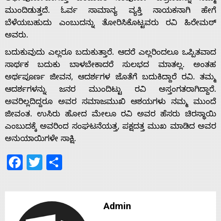
ಮುಂದಿಡುತ್ತದೆ. ಓರ್ವ ಸಾಮಾನ್ಯ ವ್ಯಕ್ತಿ ನಾಯಕನಾಗಿ ಹೇಗೆ
ಬೆಳೆಯಬಹುದು ಎಂಬುದನ್ನು ತೋರಿಸಿಕೊಟ್ಟವರು ರವಿ ಹಿರೇಮಠ್
ಅವರು.
ಬದುಕುವುದು ಎಲ್ಲರೂ ಬದುಕುತ್ತಾರೆ. ಆದರೆ ಎಲ್ಲರಿಂದಲೂ ಒಪ್ಪಿತವಾದ
ಸಾರ್ಥಕ ಬದುಕು ಬಾಳಬೇಕಾದರೆ ಸುಲಭದ ಮಾತಲ್ಲ. ಅಂತಹ
ಅರ್ಥಪೂರ್ಣ ಜೀವನ, ಆದರ್ಶಗಳ ಜೊತೆಗೆ ಬದುಕಿದ್ದಾರೆ ರವಿ‌. ತಮ್ಮ
ಆದರ್ಶಗಳನ್ನು ಜನರ ಮುಂದಿಟ್ಟು ರವಿ ಅಸ್ತಂಗತರಾಗಿದ್ದಾರೆ.
ಅವರಿಲ್ಲದಿದ್ದರೂ ಅವರ ಸಮಾಜಮುಖಿ ಆಶಯಗಳು ನಮ್ಮ ಮುಂದೆ
ಜೀವಂತ. ಉಸಿರು ಹೋದ ಮೇಲೂ ರವಿ ಅವರ ಹೆಸರು ಚಿರಸ್ಥಾಯಿ
ಎಂಬುದಕ್ಕೆ ಅವರಿಂದ ಸಂಘಟನೆಯತ್ತ, ಪಕ್ಷದತ್ತ ಮುಖ ಮಾಡಿದ ಅವರ
ಅನುಯಾಯಿಗಳೇ ಸಾಕ್ಷಿ.
Facebook
Twitter
Share
Admin