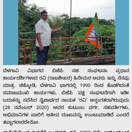
ಬೆಳಗಾವಿ ವಿಭಾಗದ ಬಿಜೆಪಿ ಸಹ ಸಂಘಟನಾ ಪ್ರಧಾನ
ಕಾರ್ಯದರ್ಶಿ‌ಗಳಾದ ರವಿ (ರಾಜಶೇಖರ) ಹಿರೇಮಠ ಅವರು ಇನ್ನು ನೆನಪು
ಮಾತ್ರ. ಚಿಕ್ಕೋಡಿ, ಬೆಳಗಾವಿ ಭಾಗದಲ್ಲಿ 1990 ರಿಂದ ತೊಡಗಿದಂತೆ
ಸಮಾಜಮುಖಿ ಕಾರ್ಯಗಳು, ಬಿಜೆಪಿ ಪಕ್ಷ ಸಂಘಟನೆಗಾಗಿ ಇಡೀ
ಬದುಕನ್ನು ಸವೆಸಿದ ನೈಜಾರ್ಥದ ನಾಯಕ ‘ರವಿ’ ಅಸ್ತಂಗತರಾಗಿರುವುದು
(28 ನವೆಂಬರ್ 2020) ಅವರ ಕುಟುಂಬ ವರ್ಗ, ಸಹವರ್ತಿಗಳು,
ಅಭಿಮಾನಿಗಳ ಪಾಲಿಗೆ ಅತೀವ ದುಃಖವನ್ನು ಉಂಟುಮಾಡಿದೆ ಎಂದರೆ
ತಪ್ಪಾಗಲಾರದೇನೋ.