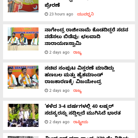
ಪ್ರೇರಣೆ
23 hours ago
ಯುವಧ್ವನಿ
ನಾಗೇಂದ್ರ ರಾಜೀನಾಮೆ ಕೊಡದಿದ್ದರೆ ಸದನ
ನಡೆಸಲು ಬಿಡೆವು: ಛಲವಾದಿ
ನಾರಾಯಣಸ್ವಾಮಿ
2 days ago
ರಾಜ್ಯ
ಸಚಿವ ಸಂಪುಟ ವಿಸ್ತರಣೆ ಮಾಡಿದ್ದು
ಹಣಬಲ ಮತ್ತು ಹೈಕಮಾಂಡ್
ರಾಜಕಾರಣಕ್ಕೆ: ವಿಜಯೇಂದ್ರ
2 days ago
ರಾಜ್ಯ
‘ಕಳೆದ 3-4 ವರ್ಷಗಳಲ್ಲಿ 40 ಲಷ್ಕರ್
ಸದಸ್ಯರನ್ನು ಸದ್ದಿಲ್ಲದೆ ಮುಗಿಸಿದೆ ಭಾರತ
2 days ago
ರಾಷ್ಟ್ರೀಯ