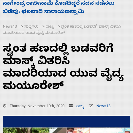
ಸಚಿವ ಸಂಪುಟ ವಿಸ್ತರಣೆ ಮಾಡಿದ್ದು ಹಣಬಲ ಮತ್ತು
‘
ಹೈಕಮಾಂಡ್ ರಾಜಕಾರಣಕ್ಕೆ: ವಿಜಯೇಂದ್ರ
ಮ
News13
ಸುದ್ದಿಗಳು
ರಾಜ್ಯ
ಸ್ವಂತ ಹಣದಲ್ಲಿ ಬಡವರಿಗೆ ಮಾಸ್ಕ್ ವಿತರಿಸಿ
>
>
>
ಮಾದರಿಯಾದ ಯುವ ವೈದ್ಯ ಮಯೂರೇಶ್
ಸ್ವಂತ ಹಣದಲ್ಲಿ ಬಡವರಿಗೆ
ಮಾಸ್ಕ್ ವಿತರಿಸಿ
ಮಾದರಿಯಾದ ಯುವ ವೈದ್ಯ
ಮಯೂರೇಶ್
Thursday, November 19th, 2020
ರಾಜ್ಯ
News13