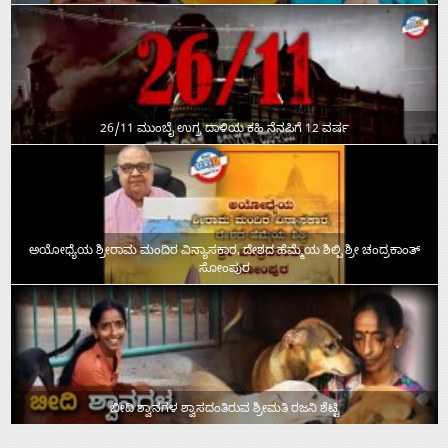
26/11 ಮುಂಬೈ ಉಗ್ರ ದಾಳಿಯ ಕಹಿ ನೆನಪಿಗೆ 12 ವರ್ಷ
ಅಯೋಧ್ಯೆಯ ಶ್ರೀರಾಮ ಮಂದಿರ ವಿನ್ಯಾಸಕಾರ, ದೇಶದ ಹೆಮ್ಮೆಯ ಶಿಲ್ಪಿ ಶ್ರೀ ಚಂದ್ರಕಾಂತ್‌
ಸೋಂಪುರ
ಬೀದಿ ಶ್ವಾನಗಳ ಶ್ವಾಸದಂತಿರುವ ಶ್ರೀಮತಿ ರಜನಿ ಶೆಟ್ಟಿ