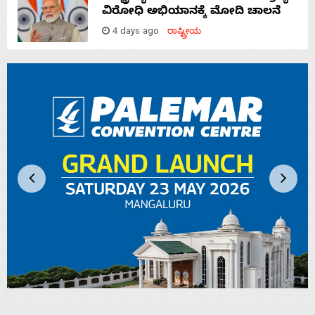
ವಿರೋಧಿ ಅಭಿಯಾನಕ್ಕೆ ಮೋದಿ ಚಾಲನೆ
4 days ago
ರಾಷ್ಟ್ರೀಯ