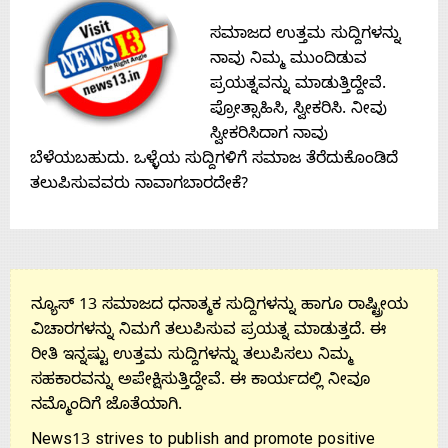
Contact
ಸಮಾಜದ ಉತ್ತಮ ಸುದ್ದಿಗಳನ್ನು
ನಾವು ನಿಮ್ಮ ಮುಂದಿಡುವ
Us
ಪ್ರಯತ್ನವನ್ನು ಮಾಡುತ್ತಿದ್ದೇವೆ.
ಪ್ರೋತ್ಸಾಹಿಸಿ, ಸ್ವೀಕರಿಸಿ. ನೀವು
ಸ್ವೀಕರಿಸಿದಾಗ ನಾವು
ಬೆಳೆಯಬಹುದು. ಒಳ್ಳೆಯ ಸುದ್ದಿಗಳಿಗೆ ಸಮಾಜ ತೆರೆದುಕೊಂಡಿದೆ
ತಲುಪಿಸುವವರು ನಾವಾಗಬಾರದೇಕೆ?
ನ್ಯೂಸ್ 13 ಸಮಾಜದ ಧನಾತ್ಮಕ ಸುದ್ದಿಗಳನ್ನು ಹಾಗೂ ರಾಷ್ಟ್ರೀಯ
ವಿಚಾರಗಳನ್ನು ನಿಮಗೆ ತಲುಪಿಸುವ ಪ್ರಯತ್ನ ಮಾಡುತ್ತದೆ. ಈ
ರೀತಿ ಇನ್ನಷ್ಟು ಉತ್ತಮ ಸುದ್ದಿಗಳನ್ನು ತಲುಪಿಸಲು ನಿಮ್ಮ
ಸಹಕಾರವನ್ನು ಅಪೇಕ್ಷಿಸುತ್ತಿದ್ದೇವೆ. ಈ ಕಾರ್ಯದಲ್ಲಿ ನೀವೂ
ನಮ್ಮೊಂದಿಗೆ ಜೊತೆಯಾಗಿ.
News13 strives to publish and promote positive