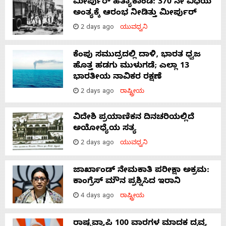
ಮೀರ್ಪುರ್ ಹತ್ಯಾಕಾಂಡ: 370 ನೇ ವಿಧಿಯ
ಅಂತ್ಯಕ್ಕೆ ಆರಂಭ ನೀಡಿತ್ತು ಮೀರ್ಪುರ್
2 days ago
ಯುವಧ್ವನಿ
ಕೆಂಪು ಸಮುದ್ರದಲ್ಲಿ ದಾಳಿ, ಭಾರತ ಧ್ವಜ
ಹೊತ್ತ ಹಡಗು ಮುಳುಗಡೆ; ಎಲ್ಲಾ 13
ಭಾರತೀಯ ನಾವಿಕರ ರಕ್ಷಣೆ
2 days ago
ರಾಷ್ಟ್ರೀಯ
ವಿದೇಶಿ ಪ್ರಯಾಣಿಕನ ದಿನಚರಿಯಲ್ಲಿದೆ
ಅಯೋಧ್ಯೆಯ ಸತ್ಯ
2 days ago
ಯುವಧ್ವನಿ
ಜಾರ್ಖಾಂಡ್‌ ನೇಮಕಾತಿ ಪರೀಕ್ಷಾ ಅಕ್ರಮ:
ಕಾಂಗ್ರೆಸ್‌ ಮೌನ ಪ್ರಶ್ನಿಸಿದ ಇರಾನಿ
4 days ago
ರಾಷ್ಟ್ರೀಯ
ರಾಷ್ಟ್ರವ್ಯಾಪಿ 100 ವಾರಗಳ ಮಾದಕ ದ್ರವ್ಯ