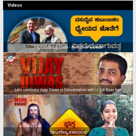
Videos
ವಿಶ್ವಗುರುವಾಗುತ್ತ ಭಾರತ – ಶ್ರೀ ಸುನೀಲ್‌ ಕುಲಕರ್ಣಿ
Lets celebrate Vijay Diwas in Conversation with Lt Cdr Bijay Nair
ದಾಸವರೇಣ್ಯ ಕನಕದಾಸರು