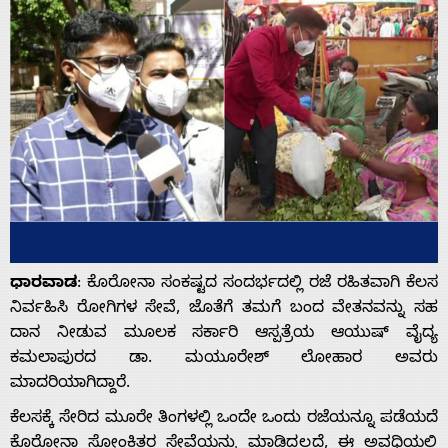
ಧಾರವಾಡ
: ಕೊರೋನಾ ಸಂಕಷ್ಟ‌ದ ಸಂದರ್ಭದಲ್ಲಿ ರಜೆ ರಹಿತವಾಗಿ ಕೆಲಸ
ನಿರ್ವಹಿಸಿ ರೋಗಿಗಳ ಸೇವೆ, ಜೊತೆಗೆ ತಮಗೆ ಬಂದ ವೇತನವನ್ನು ಸಹ
ದಾನ ನೀಡುವ ಮೂಲಕ ಸರ್ಕಾರಿ ಆಸ್ಪತ್ರೆಯ ಆಯುಷ್ ವೈದ್ಯ
ಕಮಲಾಪುರದ ಡಾ. ಮಯೂರೇಶ್ ಲೋಹಾರ ಅವರು
ಮಾದರಿಯಾಗಿದ್ದಾರೆ.
ಕೆಲಸಕ್ಕೆ ಸೇರಿದ ಮೂರೇ ತಿಂಗಳಲ್ಲಿ ಒಂದೇ ಒಂದು ರಜೆಯನ್ನೂ ಪಡೆಯದೆ
ಕೊರೋನಾ ಸೋಂಕಿತರ ಸೇವೆಯನ್ನು ಮಾಡಿದ್ದಲ್ಲದೆ, ಈ ಅವಧಿಯಲ್ಲಿ