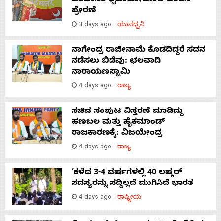
ಐತಿಹಾಸಿಕ ಧ್ವಜಾರೋಹಣದ ಹಿಂದಿನ
ಪ್ರೇರಣೆ
3 days ago
ಯುವಧ್ವನಿ
ನಾಗೇಂದ್ರ ರಾಜೀನಾಮೆ ಕೊಡದಿದ್ದರೆ ಸದನ
ನಡೆಸಲು ಬಿಡೆವು: ಛಲವಾದಿ
ನಾರಾಯಣಸ್ವಾಮಿ
4 days ago
ರಾಜ್ಯ
ಸಚಿವ ಸಂಪುಟ ವಿಸ್ತರಣೆ ಮಾಡಿದ್ದು
ಹಣಬಲ ಮತ್ತು ಹೈಕಮಾಂಡ್
ರಾಜಕಾರಣಕ್ಕೆ: ವಿಜಯೇಂದ್ರ
4 days ago
ರಾಜ್ಯ
‘ಕಳೆದ 3-4 ವರ್ಷಗಳಲ್ಲಿ 40 ಲಷ್ಕರ್
ಸದಸ್ಯರನ್ನು ಸದ್ದಿಲ್ಲದೆ ಮುಗಿಸಿದೆ ಭಾರತ
4 days ago
ರಾಷ್ಟ್ರೀಯ