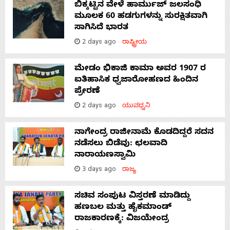
ಬಿಕ್ಕಟ್ಟಿನ ವೇಳೆ ಹಾರ್ಮುಜ್ ಜಲಸಂಧಿ
ಮೂಲಕ 60 ಹಡಗುಗಳನ್ನು ಸುರಕ್ಷಿತವಾಗಿ
ಸಾಗಿಸಿದೆ ಭಾರತ
2 days ago
ರಾಷ್ಟ್ರೀಯ
ಮೇಡಂ ಭಿಕಾಜಿ ಕಾಮಾ ಅವರ 1907 ರ
ಐತಿಹಾಸಿಕ ಧ್ವಜಾರೋಹಣದ ಹಿಂದಿನ
ಪ್ರೇರಣೆ
2 days ago
ಯುವಧ್ವನಿ
ನಾಗೇಂದ್ರ ರಾಜೀನಾಮೆ ಕೊಡದಿದ್ದರೆ ಸದನ
ನಡೆಸಲು ಬಿಡೆವು: ಛಲವಾದಿ
ನಾರಾಯಣಸ್ವಾಮಿ
3 days ago
ರಾಜ್ಯ
ಸಚಿವ ಸಂಪುಟ ವಿಸ್ತರಣೆ ಮಾಡಿದ್ದು
ಹಣಬಲ ಮತ್ತು ಹೈಕಮಾಂಡ್
ರಾಜಕಾರಣಕ್ಕೆ: ವಿಜಯೇಂದ್ರ