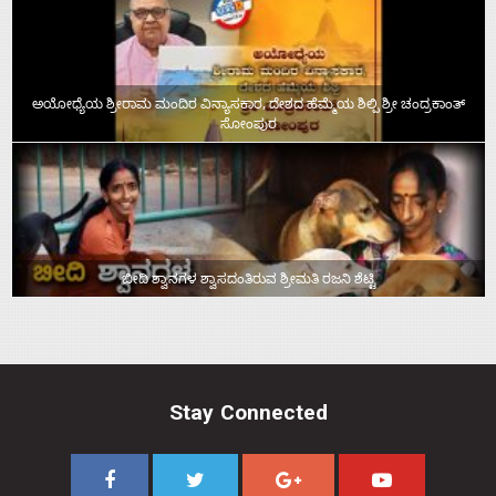
ಅಯೋಧ್ಯೆಯ ಶ್ರೀರಾಮ ಮಂದಿರ ವಿನ್ಯಾಸಕಾರ, ದೇಶದ ಹೆಮ್ಮೆಯ ಶಿಲ್ಪಿ ಶ್ರೀ ಚಂದ್ರಕಾಂತ್‌
ಸೋಂಪುರ
ಬೀದಿ ಶ್ವಾನಗಳ ಶ್ವಾಸದಂತಿರುವ ಶ್ರೀಮತಿ ರಜನಿ ಶೆಟ್ಟಿ
Stay Connected