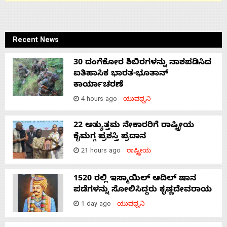
Recent News
30 ದಂಗೆಕೋರ ಶಿಬಿರಗಳನ್ನು ನಾಶಪಡಿಸಿದ
ಐತಿಹಾಸಿಕ ಭಾರತ-ಭೂತಾನ್
ಕಾರ್ಯಾಚರಣೆ
4 hours ago
ಯುವಧ್ವನಿ
22 ಅತ್ಯುತ್ತಮ ನೇಕಾರರಿಗೆ ರಾಷ್ಟ್ರೀಯ
ಕೈಮಗ್ಗ ಪ್ರಶಸ್ತಿ ಪ್ರದಾನ
21 hours ago
ರಾಷ್ಟ್ರೀಯ
1520 ರಲ್ಲಿ ಇಸ್ಮಾಯಿಲ್ ಆದಿಲ್ ಷಾನ
ಪಡೆಗಳನ್ನು ಸೋಲಿಸಿದ್ದರು ಕೃಷ್ಣದೇವರಾಯ
1 day ago
ಯುವಧ್ವನಿ