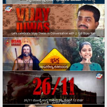
ವಿಶ್ವಗುರುವಾಗುತ್ತ ಭಾರತ – ಶ್ರೀ ಸುನೀಲ್‌ ಕುಲಕರ್ಣಿ
Lets celebrate Vijay Diwas in Conversation with Lt Cdr Bijay Nair
ದಾಸವರೇಣ್ಯ ಕನಕದಾಸರು
26/11 ಮುಂಬೈ ಉಗ್ರ ದಾಳಿಯ ಕಹಿ ನೆನಪಿಗೆ 12 ವರ್ಷ