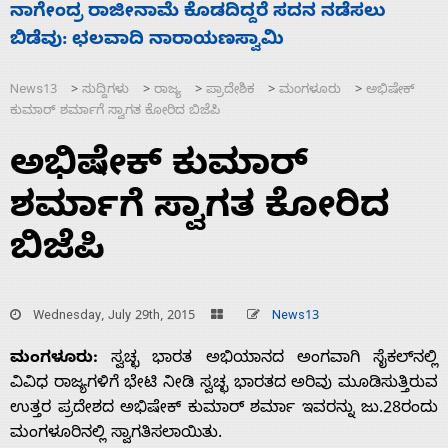
ಸಚಿವ ಸಂಪುಟ ವಿಸ್ತರಣೆ ಮಾಡಿದ್ದು ಹಣಬಲ ಮತ್ತು
ಹೈಕಮಾಂಡ್ ರಾಜಕಾರಣಕ್ಕೆ: ವಿಜಯೇಂದ್ರ
News13
ಸುದ್ದಿಗಳು
ರಾಜ್ಯ
ಪ್ರಾದೇಶಿಕ
ಮಂಗಳೂರು
ಅಭಿಷೇಕ್
>
>
>
>
>
ಕುಮಾರ್ ಶರ್ಮಾಗೆ ಸ್ವಾಗತ ಕೋರಿದ ಬಿಜೆಪಿ
ಅಭಿಷೇಕ್ ಕುಮಾರ್
ಶರ್ಮಾಗೆ ಸ್ವಾಗತ ಕೋರಿದ
ಬಿಜೆಪಿ
Wednesday, July 29th, 2015
News13
ಮಂಗಳೂರು:
ಸ್ವಚ್ಛ ಭಾರತ ಅಭಿಯಾನದ ಅಂಗವಾಗಿ ಸೈಕಲ್‌ನಲ್ಲಿ
ವಿವಿಧ ರಾಜ್ಯಗಳಿಗೆ ಭೇಟಿ ನೀಡಿ ಸ್ವಚ್ಛ ಭಾರತದ ಅರಿವು ಮೂಡಿಸುತ್ತಿರುವ
ಉತ್ತರ ಪ್ರದೇಶದ ಅಭಿಷೇಕ್ ಕುಮಾರ್ ಶರ್ಮಾ ಇವರನ್ನು ಜು.28ರಂದು
ಮಂಗಳೂರಿನಲ್ಲಿ ಸ್ವಾಗತಿಸಲಾಯಿತು.