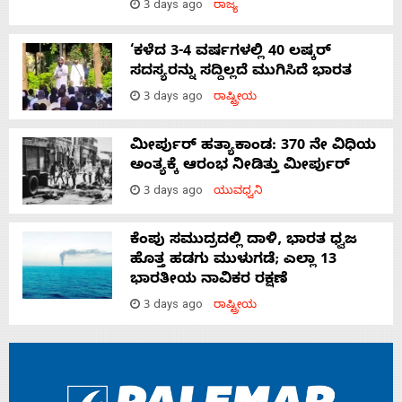
3 days ago
ರಾಜ್ಯ
‘ಕಳೆದ 3-4 ವರ್ಷಗಳಲ್ಲಿ 40 ಲಷ್ಕರ್
ಸದಸ್ಯರನ್ನು ಸದ್ದಿಲ್ಲದೆ ಮುಗಿಸಿದೆ ಭಾರತ
3 days ago
ರಾಷ್ಟ್ರೀಯ
ಮೀರ್ಪುರ್ ಹತ್ಯಾಕಾಂಡ: 370 ನೇ ವಿಧಿಯ
ಅಂತ್ಯಕ್ಕೆ ಆರಂಭ ನೀಡಿತ್ತು ಮೀರ್ಪುರ್
3 days ago
ಯುವಧ್ವನಿ
ಕೆಂಪು ಸಮುದ್ರದಲ್ಲಿ ದಾಳಿ, ಭಾರತ ಧ್ವಜ
ಹೊತ್ತ ಹಡಗು ಮುಳುಗಡೆ; ಎಲ್ಲಾ 13
ಭಾರತೀಯ ನಾವಿಕರ ರಕ್ಷಣೆ
3 days ago
ರಾಷ್ಟ್ರೀಯ