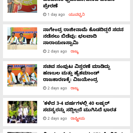
ಐತಿಹಾಸಿಕ ಧ್ವಜಾರೋಹಣದ ಹಿಂದಿನ
ಪ್ರೇರಣೆ
1 day ago
ಯುವಧ್ವನಿ
ನಾಗೇಂದ್ರ ರಾಜೀನಾಮೆ ಕೊಡದಿದ್ದರೆ ಸದನ
ನಡೆಸಲು ಬಿಡೆವು: ಛಲವಾದಿ
ನಾರಾಯಣಸ್ವಾಮಿ
2 days ago
ರಾಜ್ಯ
ಸಚಿವ ಸಂಪುಟ ವಿಸ್ತರಣೆ ಮಾಡಿದ್ದು
ಹಣಬಲ ಮತ್ತು ಹೈಕಮಾಂಡ್
ರಾಜಕಾರಣಕ್ಕೆ: ವಿಜಯೇಂದ್ರ
2 days ago
ರಾಜ್ಯ
‘ಕಳೆದ 3-4 ವರ್ಷಗಳಲ್ಲಿ 40 ಲಷ್ಕರ್
ಸದಸ್ಯರನ್ನು ಸದ್ದಿಲ್ಲದೆ ಮುಗಿಸಿದೆ ಭಾರತ
2 days ago
ರಾಷ್ಟ್ರೀಯ