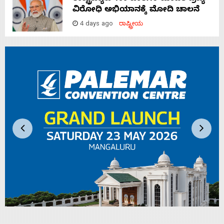
ವಿರೋಧಿ ಅಭಿಯಾನಕ್ಕೆ ಮೋದಿ ಚಾಲನೆ
4 days ago
ರಾಷ್ಟ್ರೀಯ