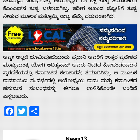
ಶಿಲಾನ್ಯಾಸ ಸಂದರ್ಭದಲ್ಲಿ ಅಯೋಧ್ಯೆಗೆ 1.5 ಲಕ್ಷ ಲಡ್ಡು ತಯಾರಿಕೆಗೂ
ಕೆಎಂಎಫ್‌ನ ತುಪ್ಪ ಬಳಸಲಾಗಿತ್ತು. ಇದೀಗ ಅಖಂಡ ಜ್ಯೋತಿಗೆ ತುಪ್ಪ
ನೀಡುವ ಮೂಲಕ ಮತ್ತೊಮ್ಮೆ ರಾಜ್ಯ ಹೆಮ್ಮೆ ಪಡುವಂತಾಗಿದೆ.
Home
About
ಅಷ್ಟೇ ಅಲ್ಲದೆ ಭೂಮಿಪೂಜೆಯಂದು ಪ್ರಧಾನಿ ಅವರಿಗೆ ಉತ್ತರ ಪ್ರದೇಶದ
Us
ಮುಖ್ಯಮಂತ್ರಿ ಯೋಗಿ ಆದಿತ್ಯನಾಥ್ ಅವರು ನೀಡಿದ ಕೋದಂಡರಾಮನ
ಸ್ಮರಣಿಕೆಯನ್ನೂ ಕರ್ನಾಟಕದ ಕಲಾಕಾರನೇ ತಯಾರಿಸಿದ್ದು, ಆ ಮೂಲಕ
ರಾಮಾಯಣ ಸಂದರ್ಭದಲ್ಲಿ ಅಯೋಧ್ಯೆಯ ರಾಮ ಮತ್ತು ಕರ್ನಾಟಕದ
Advertise
ಹನುಮನ ಸಂಬಂಧವನ್ನು ಈಗಲೂ ಉಳಿಸಿಕೊಂಡೇ ಬಂದಿದೆ
ಎನ್ನಬಹುದು.
With
Facebook
Twitter
Share
s
News13