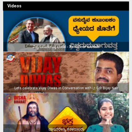
Videos
ವಿಶ್ವಗುರುವಾಗುತ್ತ ಭಾರತ – ಶ್ರೀ ಸುನೀಲ್‌ ಕುಲಕರ್ಣಿ
Lets celebrate Vijay Diwas in Conversation with Lt Cdr Bijay Nair
ದಾಸವರೇಣ್ಯ ಕನಕದಾಸರು