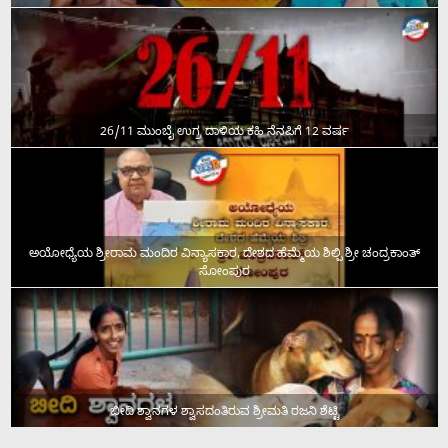
26/11 ಮುಂಬೈ ಉಗ್ರ ದಾಳಿಯ ಕಹಿ ನೆನಪಿಗೆ 12 ವರ್ಷ
ಅಯೋಧ್ಯೆಯ ಶ್ರೀರಾಮ ಮಂದಿರ ವಿನ್ಯಾಸಕಾರ, ದೇಶದ ಹೆಮ್ಮೆಯ ಶಿಲ್ಪಿ ಶ್ರೀ ಚಂದ್ರಕಾಂತ್‌
ಸೋಂಪುರ
ಬೀದಿ ಶ್ವಾನಗಳ ಶ್ವಾಸದಂತಿರುವ ಶ್ರೀಮತಿ ರಜನಿ ಶೆಟ್ಟಿ