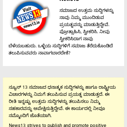
Contact
ಸಮಾಜದ ಉತ್ತಮ ಸುದ್ದಿಗಳನ್ನು
ನಾವು ನಿಮ್ಮ ಮುಂದಿಡುವ
Us
ಪ್ರಯತ್ನವನ್ನು ಮಾಡುತ್ತಿದ್ದೇವೆ.
ಪ್ರೋತ್ಸಾಹಿಸಿ, ಸ್ವೀಕರಿಸಿ. ನೀವು
ಸ್ವೀಕರಿಸಿದಾಗ ನಾವು
ಬೆಳೆಯಬಹುದು. ಒಳ್ಳೆಯ ಸುದ್ದಿಗಳಿಗೆ ಸಮಾಜ ತೆರೆದುಕೊಂಡಿದೆ
ತಲುಪಿಸುವವರು ನಾವಾಗಬಾರದೇಕೆ?
ನ್ಯೂಸ್ 13 ಸಮಾಜದ ಧನಾತ್ಮಕ ಸುದ್ದಿಗಳನ್ನು ಹಾಗೂ ರಾಷ್ಟ್ರೀಯ
ವಿಚಾರಗಳನ್ನು ನಿಮಗೆ ತಲುಪಿಸುವ ಪ್ರಯತ್ನ ಮಾಡುತ್ತದೆ. ಈ
ರೀತಿ ಇನ್ನಷ್ಟು ಉತ್ತಮ ಸುದ್ದಿಗಳನ್ನು ತಲುಪಿಸಲು ನಿಮ್ಮ
ಸಹಕಾರವನ್ನು ಅಪೇಕ್ಷಿಸುತ್ತಿದ್ದೇವೆ. ಈ ಕಾರ್ಯದಲ್ಲಿ ನೀವೂ
ನಮ್ಮೊಂದಿಗೆ ಜೊತೆಯಾಗಿ.
News13 strives to publish and promote positive