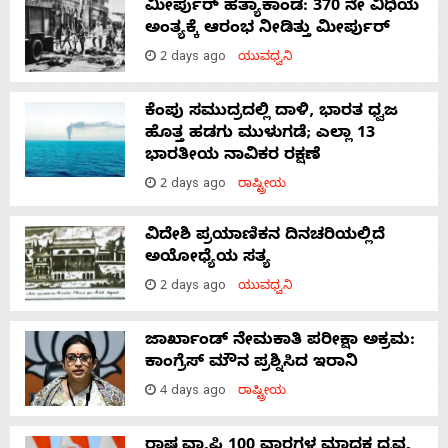
ಮೀರ್ಪುರ್ ಹತ್ಯಾಕಾಂಡ: 370 ನೇ ವಿಧಿಯ
ಅಂತ್ಯಕ್ಕೆ ಆರಂಭ ನೀಡಿತ್ತು ಮೀರ್ಪುರ್
2 days ago
ಯುವಧ್ವನಿ
ಕೆಂಪು ಸಮುದ್ರದಲ್ಲಿ ದಾಳಿ, ಭಾರತ ಧ್ವಜ
ಹೊತ್ತ ಹಡಗು ಮುಳುಗಡೆ; ಎಲ್ಲಾ 13
ಭಾರತೀಯ ನಾವಿಕರ ರಕ್ಷಣೆ
2 days ago
ರಾಷ್ಟ್ರೀಯ
ವಿದೇಶಿ ಪ್ರಯಾಣಿಕನ ದಿನಚರಿಯಲ್ಲಿದೆ
ಅಯೋಧ್ಯೆಯ ಸತ್ಯ
2 days ago
ಯುವಧ್ವನಿ
ಜಾರ್ಖಾಂಡ್‌ ನೇಮಕಾತಿ ಪರೀಕ್ಷಾ ಅಕ್ರಮ:
ಕಾಂಗ್ರೆಸ್‌ ಮೌನ ಪ್ರಶ್ನಿಸಿದ ಇರಾನಿ
4 days ago
ರಾಷ್ಟ್ರೀಯ
ರಾಷ್ಟ್ರವ್ಯಾಪಿ 100 ವಾರಗಳ ಮಾದಕ ದ್ರವ್ಯ