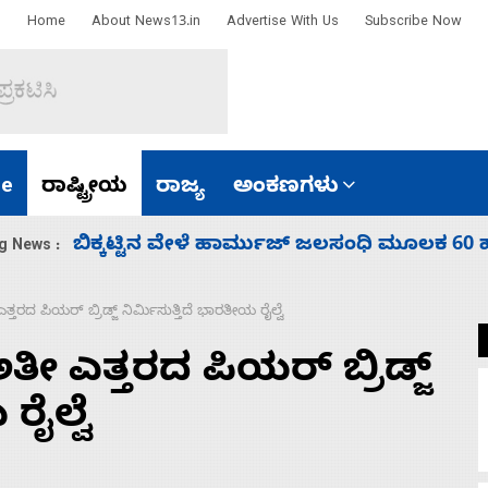
Home
About News13.in
Advertise With Us
Subscribe Now
e
ರಾಷ್ಟ್ರೀಯ
ರಾಜ್ಯ
ಅಂಕಣಗಳು
ಾರತ
ನಾಗೇಂದ್ರ ರಾಜೀನಾಮೆ ಕೊಡದಿದ್ದರೆ ಸದನ ನಡೆಸಲು
g News :
ತರದ ಪಿಯರ್‌ ಬ್ರಿಡ್ಜ್‌ ನಿರ್ಮಿಸುತ್ತಿದೆ ಭಾರತೀಯ ರೈಲ್ವೆ
ೀ ಎತ್ತರದ ಪಿಯರ್‌ ಬ್ರಿಡ್ಜ್‌
ರೈಲ್ವೆ