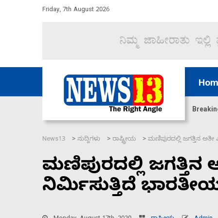
Friday, 7th August 2026
Hom
ಜಲಸಂಧಿ ಮೂಲಕ 60 ಹಡಗುಗಳನ್ನು ಸುರಕ್ಷಿತವಾಗಿ ಸಾಗಿಸಿದೆ ಭ
Breakin
News13
ಸುದ್ದಿಗಳು
ರಾಷ್ಟ್ರೀಯ
ಮಣಿಪುರದಲ್ಲಿ ಜಗತ್ತಿನ ಅತೀ ಎತ್
>
>
>
ಮಣಿಪುರದಲ್ಲಿ ಜಗತ್ತಿನ ಅತ
ನಿರ್ಮಿಸುತ್ತಿದೆ ಭಾರತೀಯ 