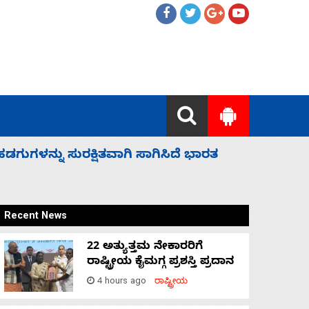
 ಬಿಡೆವು: ಛಲವಾದಿ ನಾರಾಯಣಸ್ವಾಮಿ
ಸಚಿವ ಸಂಪು
Recent News
22 ಅತ್ಯುತ್ತಮ ನೇಕಾರರಿಗೆ
ರಾಷ್ಟ್ರೀಯ ಕೈಮಗ್ಗ ಪ್ರಶಸ್ತಿ ಪ್ರದಾನ
4 hours ago
ರಾಷ್ಟ್ರೀಯ