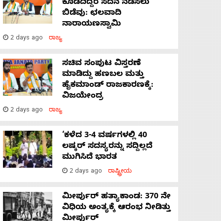
ಕೊಡದಿದ್ದರೆ ಸದನ ನಡೆಸಲು
ಬಿಡೆವು: ಛಲವಾದಿ
ನಾರಾಯಣಸ್ವಾಮಿ
2 days ago
ರಾಜ್ಯ
ಸಚಿವ ಸಂಪುಟ ವಿಸ್ತರಣೆ
ಮಾಡಿದ್ದು ಹಣಬಲ ಮತ್ತು
ಹೈಕಮಾಂಡ್ ರಾಜಕಾರಣಕ್ಕೆ:
ವಿಜಯೇಂದ್ರ
2 days ago
ರಾಜ್ಯ
‘ಕಳೆದ 3-4 ವರ್ಷಗಳಲ್ಲಿ 40
ಲಷ್ಕರ್ ಸದಸ್ಯರನ್ನು ಸದ್ದಿಲ್ಲದೆ
ಮುಗಿಸಿದೆ ಭಾರತ
2 days ago
ರಾಷ್ಟ್ರೀಯ
ಮೀರ್ಪುರ್ ಹತ್ಯಾಕಾಂಡ: 370 ನೇ
ವಿಧಿಯ ಅಂತ್ಯಕ್ಕೆ ಆರಂಭ ನೀಡಿತ್ತು
ಮೀರ್ಪುರ್