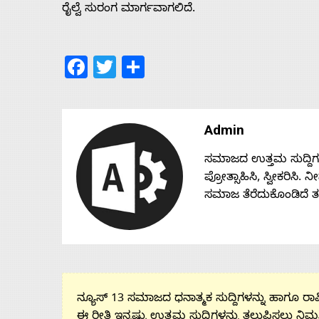
ರೈಲ್ವೆ ಸುರಂಗ ಮಾರ್ಗವಾಗಲಿದೆ.
Facebook
Twitter
Share
Admin
ಸಮಾಜದ ಉತ್ತಮ ಸುದ್ದಿಗಳನ್
ಪ್ರೋತ್ಸಾಹಿಸಿ, ಸ್ವೀಕರಿಸಿ.
ಸಮಾಜ ತೆರೆದುಕೊಂಡಿದೆ 
ನ್ಯೂಸ್ 13 ಸಮಾಜದ ಧನಾತ್ಮಕ ಸುದ್ದಿಗಳನ್ನು ಹಾಗೂ ರಾಷ್
ಈ ರೀತಿ ಇನ್ನಷ್ಟು ಉತ್ತಮ ಸುದ್ದಿಗಳನ್ನು ತಲುಪಿಸಲು ನಿಮ್