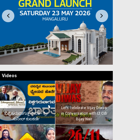
Videos
Lets celebrate Vijay Diwas
ವಿಶ್ವಗುರುವಾಗುತ್ತ ಭಾರತ – ಶ್ರೀ
in Conversation with Lt Cdr
ಸುನೀಲ್‌ ಕುಲಕರ್ಣಿ
Bijay Nair