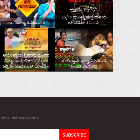
26/11 ಮುಂಬೈ ಉಗ್ರ ದಾಳಿಯ
ದಾಸವರೇಣ್ಯ ಕನಕದಾಸರು
ಕಹಿ ನೆನಪಿಗೆ 12 ವರ್ಷ
ಅಯೋಧ್ಯೆಯ ಶ್ರೀರಾಮ ಮಂದಿರ
ವಿನ್ಯಾಸಕಾರ, ದೇಶದ ಹೆಮ್ಮೆಯ
ಬೀದಿ ಶ್ವಾನಗಳ ಶ್ವಾಸದಂತಿರುವ
ಶಿಲ್ಪಿ ಶ್ರೀ ಚಂದ್ರಕಾಂತ್‌ ಸೋಂಪುರ
ಶ್ರೀಮತಿ ರಜನಿ ಶೆಟ್ಟಿ
 inbox. subscribe Now