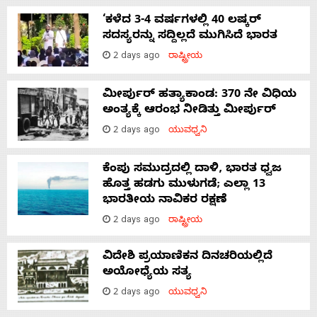
‘ಕಳೆದ 3-4 ವರ್ಷಗಳಲ್ಲಿ 40 ಲಷ್ಕರ್
ಸದಸ್ಯರನ್ನು ಸದ್ದಿಲ್ಲದೆ ಮುಗಿಸಿದೆ ಭಾರತ
2 days ago
ರಾಷ್ಟ್ರೀಯ
ಮೀರ್ಪುರ್ ಹತ್ಯಾಕಾಂಡ: 370 ನೇ ವಿಧಿಯ
ಅಂತ್ಯಕ್ಕೆ ಆರಂಭ ನೀಡಿತ್ತು ಮೀರ್ಪುರ್
2 days ago
ಯುವಧ್ವನಿ
ಕೆಂಪು ಸಮುದ್ರದಲ್ಲಿ ದಾಳಿ, ಭಾರತ ಧ್ವಜ
ಹೊತ್ತ ಹಡಗು ಮುಳುಗಡೆ; ಎಲ್ಲಾ 13
ಭಾರತೀಯ ನಾವಿಕರ ರಕ್ಷಣೆ
2 days ago
ರಾಷ್ಟ್ರೀಯ
ವಿದೇಶಿ ಪ್ರಯಾಣಿಕನ ದಿನಚರಿಯಲ್ಲಿದೆ
ಅಯೋಧ್ಯೆಯ ಸತ್ಯ
2 days ago
ಯುವಧ್ವನಿ