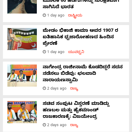
ಮೂಲಕ 60 ಹಡಗುಗಳನ್ನು ಸುರಕ್ಷಿತವಾಗಿ
ಸಾಗಿಸಿದೆ ಭಾರತ
1 day ago
ರಾಷ್ಟ್ರೀಯ
ಮೇಡಂ ಭಿಕಾಜಿ ಕಾಮಾ ಅವರ 1907 ರ
ಐತಿಹಾಸಿಕ ಧ್ವಜಾರೋಹಣದ ಹಿಂದಿನ
ಪ್ರೇರಣೆ
1 day ago
ಯುವಧ್ವನಿ
ನಾಗೇಂದ್ರ ರಾಜೀನಾಮೆ ಕೊಡದಿದ್ದರೆ ಸದನ
ನಡೆಸಲು ಬಿಡೆವು: ಛಲವಾದಿ
ನಾರಾಯಣಸ್ವಾಮಿ
2 days ago
ರಾಜ್ಯ
ಸಚಿವ ಸಂಪುಟ ವಿಸ್ತರಣೆ ಮಾಡಿದ್ದು
ಹಣಬಲ ಮತ್ತು ಹೈಕಮಾಂಡ್
ರಾಜಕಾರಣಕ್ಕೆ: ವಿಜಯೇಂದ್ರ
2 days ago
ರಾಜ್ಯ