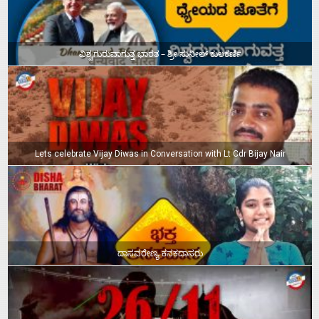
ವಿಶ್ವಗುರುವಾಗುತ್ತ ಭಾರತ – ಶ್ರೀ ಸುನೀಲ್‌ ಕುಲಕರ್ಣಿ
Lets celebrate Vijay Diwas in Conversation with Lt Cdr Bijay Nair
ದಾಸವರೇಣ್ಯ ಕನಕದಾಸರು