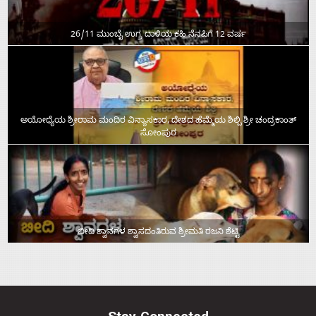
26/11 ಮುಂಬೈ ಉಗ್ರ ದಾಳಿಯ ಕಹಿ ನೆನಪಿಗೆ 12 ವರ್ಷ
ಅಯೋಧ್ಯೆಯ ಶ್ರೀರಾಮ ಮಂದಿರ ವಿನ್ಯಾಸಕಾರ, ದೇಶದ ಹೆಮ್ಮೆಯ ಶಿಲ್ಪಿ ಶ್ರೀ ಚಂದ್ರಕಾಂತ್‌
ಸೋಂಪುರ
ಬೀದಿ ಶ್ವಾನಗಳ ಶ್ವಾಸದಂತಿರುವ ಶ್ರೀಮತಿ ರಜನಿ ಶೆಟ್ಟಿ