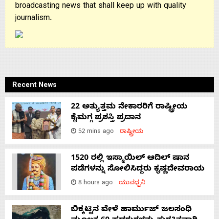
broadcasting news that shall keep up with quality
Advertise
journalism.
With
s
Recent News
Contact
22 ಅತ್ಯುತ್ತಮ ನೇಕಾರರಿಗೆ ರಾಷ್ಟ್ರೀಯ
ಕೈಮಗ್ಗ ಪ್ರಶಸ್ತಿ ಪ್ರದಾನ
52 mins ago
ರಾಷ್ಟ್ರೀಯ
Us
1520 ರಲ್ಲಿ ಇಸ್ಮಾಯಿಲ್ ಆದಿಲ್ ಷಾನ
ಪಡೆಗಳನ್ನು ಸೋಲಿಸಿದ್ದರು ಕೃಷ್ಣದೇವರಾಯ
8 hours ago
ಯುವಧ್ವನಿ
ಬಿಕ್ಕಟ್ಟಿನ ವೇಳೆ ಹಾರ್ಮುಜ್ ಜಲಸಂಧಿ