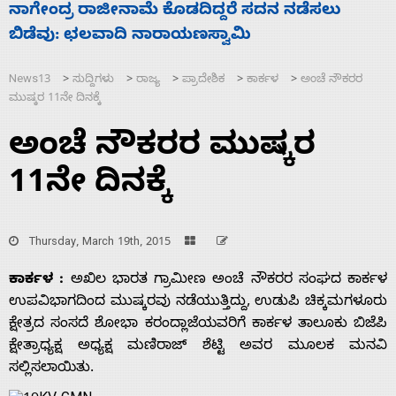
ಡೆಸಲು
ಸಚಿವ ಸಂಪುಟ ವಿಸ್ತರಣೆ ಮಾಡಿದ್ದು ಹಣಬಲ ಮತ್
ಹೈಕಮಾಂಡ್ ರಾಜಕಾರಣಕ್ಕೆ: ವಿಜಯೇಂದ್ರ
News13
ಸುದ್ದಿಗಳು
ರಾಜ್ಯ
ಪ್ರಾದೇಶಿಕ
ಕಾರ್ಕಳ
ಅಂಚೆ ನೌಕರರ
>
>
>
>
>
ಮುಷ್ಕರ 11ನೇ ದಿನಕ್ಕೆ
ಅಂಚೆ ನೌಕರರ ಮುಷ್ಕರ
11ನೇ ದಿನಕ್ಕೆ
Thursday, March 19th, 2015
ಕಾರ್ಕಳ :
ಅಖಿಲ ಭಾರತ ಗ್ರಾಮೀಣ ಅಂಚೆ ನೌಕರರ ಸಂಘದ ಕಾರ್ಕಳ
ಉಪವಿಭಾಗದಿಂದ ಮುಷ್ಕರವು ನಡೆಯುತ್ತಿದ್ದು, ಉಡುಪಿ ಚಿಕ್ಕಮಗಳೂರು
ಕ್ಷೇತ್ರದ ಸಂಸದೆ ಶೋಭಾ ಕರಂದ್ಲಾಜೆಯವರಿಗೆ ಕಾರ್ಕಳ ತಾಲೂಕು ಬಿಜೆಪಿ
ಕ್ಷೇತ್ರಾಧ್ಯಕ್ಷ ಅಧ್ಯಕ್ಷ ಮಣಿರಾಜ್ ಶೆಟ್ಟಿ ಅವರ ಮೂಲಕ ಮನವಿ
ಸಲ್ಲಿಸಲಾಯಿತು.