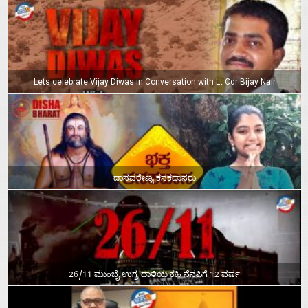
Lets celebrate Vijay Diwas in Conversation with Lt Cdr Bijay Nair
ದಾಸವರೇಣ್ಯ ಕನಕದಾಸರು
26/11 ಮುಂಬೈ ಉಗ್ರ ದಾಳಿಯ ಕಹಿ ನೆನಪಿಗೆ 12 ವರ್ಷ