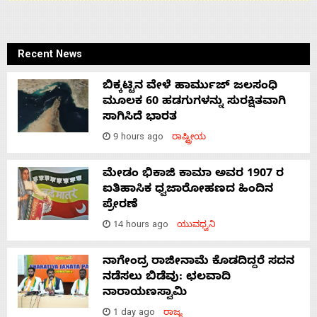
Recent News
ಬಿಕ್ಕಟ್ಟಿನ ವೇಳೆ ಹಾರ್ಮುಜ್ ಜಲಸಂಧಿ
ಮೂಲಕ 60 ಹಡಗುಗಳನ್ನು ಸುರಕ್ಷಿತವಾಗಿ
ಸಾಗಿಸಿದೆ ಭಾರತ
9 hours ago
ರಾಷ್ಟ್ರೀಯ
ಮೇಡಂ ಭಿಕಾಜಿ ಕಾಮಾ ಅವರ 1907 ರ
ಐತಿಹಾಸಿಕ ಧ್ವಜಾರೋಹಣದ ಹಿಂದಿನ
ಪ್ರೇರಣೆ
14 hours ago
ಯುವಧ್ವನಿ
ನಾಗೇಂದ್ರ ರಾಜೀನಾಮೆ ಕೊಡದಿದ್ದರೆ ಸದನ
ನಡೆಸಲು ಬಿಡೆವು: ಛಲವಾದಿ
ನಾರಾಯಣಸ್ವಾಮಿ
1 day ago
ರಾಜ್ಯ