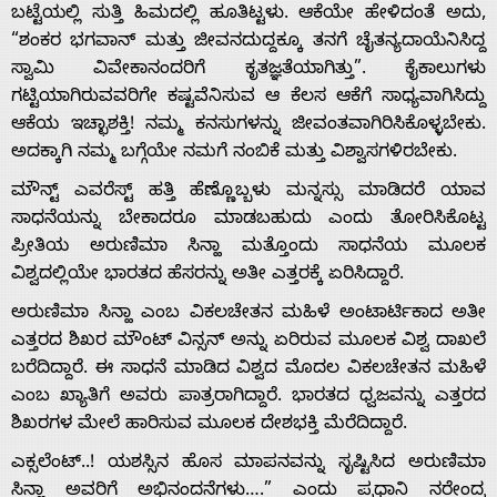
ಬಟ್ಟೆಯಲ್ಲಿ ಸುತ್ತಿ ಹಿಮದಲ್ಲಿ ಹೂತಿಟ್ಟಳು. ಆಕೆಯೇ ಹೇಳಿದಂತೆ ಅದು,
“ಶಂಕರ ಭಗವಾನ್ ಮತ್ತು ಜೀವನದುದ್ದಕ್ಕೂ ತನಗೆ ಚೈತನ್ಯದಾಯೆನಿಸಿದ್ದ
ಸ್ವಾಮಿ ವಿವೇಕಾನಂದರಿಗೆ ಕೃತಜ್ಞತೆಯಾಗಿತ್ತು”. ಕೈಕಾಲುಗಳು
ಗಟ್ಟಿಯಾಗಿರುವವರಿಗೇ ಕಷ್ಟವೆನಿಸುವ ಆ ಕೆಲಸ ಆಕೆಗೆ ಸಾಧ್ಯವಾಗಿಸಿದ್ದು
ಆಕೆಯ ಇಚ್ಛಾಶಕ್ತಿ! ನಮ್ಮ ಕನಸುಗಳನ್ನು ಜೀವಂತವಾಗಿರಿಸಿಕೊಳ್ಳಬೇಕು.
ಅದಕ್ಕಾಗಿ ನಮ್ಮ ಬಗ್ಗೆಯೇ ನಮಗೆ ನಂಬಿಕೆ ಮತ್ತು ವಿಶ್ವಾಸಗಳಿರಬೇಕು.
ಮೌನ್ಟ್ ಎವರೆಸ್ಟ್ ಹತ್ತಿ ಹೆಣ್ಣೊಬ್ಬಳು ಮನ್ನಸ್ಸು ಮಾಡಿದರೆ ಯಾವ
ಸಾಧನೆಯನ್ನು ಬೇಕಾದರೂ ಮಾಡಬಹುದು ಎಂದು ತೋರಿಸಿಕೊಟ್ಟ
ಪ್ರೀತಿಯ ಅರುಣಿಮಾ ಸಿನ್ಹಾ ಮತ್ತೊಂದು ಸಾಧನೆಯ ಮೂಲಕ
ವಿಶ್ವದಲ್ಲಿಯೇ ಭಾರತದ ಹೆಸರನ್ನು ಅತೀ ಎತ್ತರಕ್ಕೆ ಏರಿಸಿದ್ದಾರೆ.
ಅರುಣಿಮಾ ಸಿನ್ಹಾ ಎಂಬ ವಿಕಲಚೇತನ ಮಹಿಳೆ ಅಂಟಾರ್ಟಿಕಾದ ಅತೀ
ಎತ್ತರದ ಶಿಖರ ಮೌಂಟ್ ವಿನ್ಸನ್ ಅನ್ನು ಏರಿರುವ ಮೂಲಕ ವಿಶ್ವ ದಾಖಲೆ
ಬರೆದಿದ್ದಾರೆ. ಈ ಸಾಧನೆ ಮಾಡಿದ ವಿಶ್ವದ ಮೊದಲ ವಿಕಲಚೇತನ ಮಹಿಳೆ
ಎಂಬ ಖ್ಯಾತಿಗೆ ಅವರು ಪಾತ್ರರಾಗಿದ್ದಾರೆ. ಭಾರತದ ಧ್ವಜವನ್ನು ಎತ್ತರದ
ಶಿಖರಗಳ ಮೇಲೆ ಹಾರಿಸುವ ಮೂಲಕ ದೇಶಭಕ್ತಿ ಮೆರೆದಿದ್ದಾರೆ.
ಎಕ್ಸಲೆಂಟ್..! ಯಶಸ್ಸಿನ ಹೊಸ ಮಾಪನವನ್ನು ಸೃಷ್ಟಿಸಿದ ಅರುಣಿಮಾ
ಸಿನ್ಹಾ ಅವರಿಗೆ ಅಭಿನಂದನೆಗಳು….” ಎಂದು ಪ್ರಧಾನಿ ನರೇಂದ್ರ