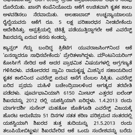
ಆಘಾತವಾಗಿತ್ತು. ಆಕೆಗೆ ಕೇಂದ್ರ ಕ್ರೀಡಾ ಪ್ರಾಧಿಕಾರದಿಂದ ಆರ್ಥಿಕ ನೆರವು
ದೊರೆಯಿತು. ಖಾಸಗಿ ಕಂಪೆನಿಯೊಂದು ಆಕೆಗೆ ಉಚಿತವಾಗಿ ಕೃತಕ ಕಾಲು
Us
ಅಳವಡಿಸಲು ನೆರವಾಯಿತು. ಅಲಹಾಬಾದ್ ಉಚ್ಛನ್ಯಾಯಾಲಯ
ರೈಲ್ವೆಯವರು ಆಕೆಗೆ ರೂ. 5 ಲಕ್ಷ ಪರಿಹಾರಧನ ನೀಡಬೇಕೆಂದು
ಆದೇಶಿಸಿತ್ತು. ಆಸ್ಪತ್ರೆಯಲ್ಲಿ ಚಿಕಿತ್ಸೆ ಪಡೆಯುತ್ತಿದ್ದಾಗಲೇ ಆಕೆ ಎವರೆಸ್ಟ್
ಶಿಖರವನ್ನು ಏರುವ ಕನಸು ಕಂಡದ್ದು.
ಕ್ಯಾನ್ಸರ್ ಗೆದ್ದು ಬಂದಿದ್ದ ಕ್ರಿಕೆಟಿಗ ಯುವರಾಜಸಿಂಗ್­ನಿಂದ ಆಕೆ
‘ಏನನ್ನಾದರೂ ಸಾಧಿಸಬೇಕೆಂದು’ ಪ್ರೇರಿತಳಾಗಿದ್ದಳು. ಮೌಂಟನಿಯರಿಂಗ್
ಕೋರ್ಸಿಗೆ ಸೇರಿದ ಅಕೆ ಅದರ ಪ್ರಾಥಮಿಕ ವಿಷಯಗಳಲ್ಲಿ ಅಗ್ರಗಣ್ಯತೆ
ಗಳಿಸಿದಳು. ವಡೋದರದ ಸ್ವಾಮಿ ರಾಮಕೃಷ್ಣ ಮಿಶನ್ನಿನ ಸಹಾಯದಿಂದ
ಕೃತಕ ಕಾಲಿನಿಂದ ಎವರೆಸ್ಟ್ ಏರುವ ಆಸೆಗೆ ಬೆಂಬಲ ಸಿಕ್ಕಿತು. ಎವರೆಸ್ಟ್
ಏರಿದ ಪ್ರಥಮ ಮಹಿಳೆ ಬಚೇಂದ್ರಿಪಾಲಳಿಂದ ಅಗತ್ಯದ ತರಬೇತಿ
ಪಡೆದಳು. ಪೂರ್ವಭಾವಿಯಾಗಿ 6150 ಮೀಟರ್ ಎತ್ತರದ ಐಲೆಂಡ್
ಶಿಖರವನ್ನು 2012 ರಲ್ಲಿ ಯಶಸ್ವಿಯಾಗಿ ಏರಿದ್ದಳು. 1.4.2013 ರಂದು
ಮಾರ್ಗದರ್ಶಿ ಸುಸೇನ್ ಮಹತೋ ಜೊತೆಗೂಡಿ ಎವರೆಸ್ಟ್ ವಿಜಯಕ್ಕೆ
ಹೊರಟ ಅರುಣಿಮಾ 51 ದಿನಗಳ ಸತತ ಕಠಿಣ ಪರಿಶ್ರಮದ ನಂತರದಲ್ಲಿ
ಯಶಸ್ವಿಯಾಗಿ ಶಿಖರದ ತುತ್ತ ತುದಿಯನ್ನು 21.5.2013 ರಂದು
ತಲುಪಿಯೇಬಿಟ್ಟಳು! ಶಿಖರವೇರಿದ ಆಕೆ ಒಂದು ಸಂದೇಶವನ್ನು ಬರೆದು