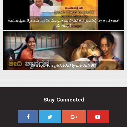
ಅಯೋಧ್ಯೆಯ ಶ್ರೀರಾಮ ಮಂದಿರ ವಿನ್ಯಾಸಕಾರ, ದೇಶದ ಹೆಮ್ಮೆಯ ಶಿಲ್ಪಿ ಶ್ರೀ ಚಂದ್ರಕಾಂತ್‌
ಸೋಂಪುರ
ಬೀದಿ ಶ್ವಾನಗಳ ಶ್ವಾಸದಂತಿರುವ ಶ್ರೀಮತಿ ರಜನಿ ಶೆಟ್ಟಿ
Stay Connected