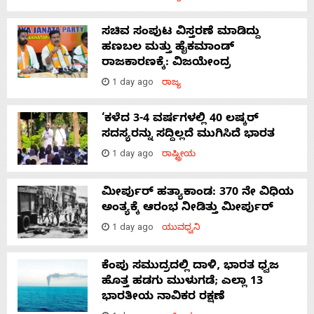
ಸಚಿವ ಸಂಪುಟ ವಿಸ್ತರಣೆ ಮಾಡಿದ್ದು
ಹಣಬಲ ಮತ್ತು ಹೈಕಮಾಂಡ್
ರಾಜಕಾರಣಕ್ಕೆ: ವಿಜಯೇಂದ್ರ
1 day ago
ರಾಜ್ಯ
‘ಕಳೆದ 3-4 ವರ್ಷಗಳಲ್ಲಿ 40 ಲಷ್ಕರ್
ಸದಸ್ಯರನ್ನು ಸದ್ದಿಲ್ಲದೆ ಮುಗಿಸಿದೆ ಭಾರತ
1 day ago
ರಾಷ್ಟ್ರೀಯ
ಮೀರ್ಪುರ್ ಹತ್ಯಾಕಾಂಡ: 370 ನೇ ವಿಧಿಯ
ಅಂತ್ಯಕ್ಕೆ ಆರಂಭ ನೀಡಿತ್ತು ಮೀರ್ಪುರ್
1 day ago
ಯುವಧ್ವನಿ
ಕೆಂಪು ಸಮುದ್ರದಲ್ಲಿ ದಾಳಿ, ಭಾರತ ಧ್ವಜ
ಹೊತ್ತ ಹಡಗು ಮುಳುಗಡೆ; ಎಲ್ಲಾ 13
ಭಾರತೀಯ ನಾವಿಕರ ರಕ್ಷಣೆ