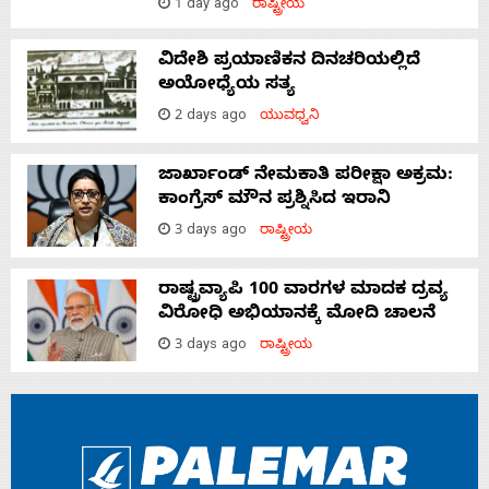
1 day ago
ರಾಷ್ಟ್ರೀಯ
ವಿದೇಶಿ ಪ್ರಯಾಣಿಕನ ದಿನಚರಿಯಲ್ಲಿದೆ
ಅಯೋಧ್ಯೆಯ ಸತ್ಯ
2 days ago
ಯುವಧ್ವನಿ
ಜಾರ್ಖಾಂಡ್‌ ನೇಮಕಾತಿ ಪರೀಕ್ಷಾ ಅಕ್ರಮ:
ಕಾಂಗ್ರೆಸ್‌ ಮೌನ ಪ್ರಶ್ನಿಸಿದ ಇರಾನಿ
3 days ago
ರಾಷ್ಟ್ರೀಯ
ರಾಷ್ಟ್ರವ್ಯಾಪಿ 100 ವಾರಗಳ ಮಾದಕ ದ್ರವ್ಯ
ವಿರೋಧಿ ಅಭಿಯಾನಕ್ಕೆ ಮೋದಿ ಚಾಲನೆ
3 days ago
ರಾಷ್ಟ್ರೀಯ