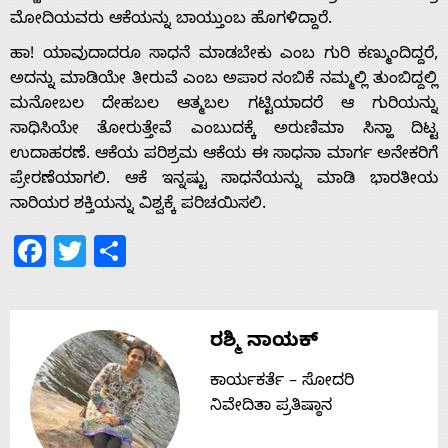
ಮೋದಿಯವರು ಆಕೆಯನ್ನು ಬಾಯ್ತುಂಬ ಹೊಗಳಿದ್ದಾರೆ.
ಹಾ! ಯಾವುದಾದರೂ ಸಾಧನೆ ಮಾಡಬೇಕು ಎಂಬ ಗುರಿ ಕಣ್ಮುಂದಿದ್ದರೆ,
ಅದನ್ನು ಮಾಡಿಯೇ ತೀರುವೆ ಎಂಬ ಅಪಾರ ನಂಬಿಕೆ ನಮ್ಮಲ್ಲಿ ತುಂಬಿದ್ದಲ್ಲಿ
ಮನೋಬಲ ದೇಹಬಲ ಆತ್ಮಬಲ ಗಟ್ಟಿಯಾದರೆ ಆ ಗುರಿಯನ್ನು
ಸಾಧಿಸಿಯೇ ತೋರುತ್ತೇವೆ ಎಂಬುದಕ್ಕೆ ಅರುಣಿಮಾ ಸಿನ್ಹಾ ದಿಟ್ಟ
ಉದಾಹರಣೆ. ಆಕೆಯ ಪರಿಶ್ರಮ ಆಕೆಯ ಈ ಸಾಧನಾ‌ ಮಾರ್ಗ ಅನೇಕರಿಗೆ
ಪ್ರೇರಣೆಯಾಗಲಿ. ಆಕೆ ಇನ್ನಷ್ಟು ಸಾಧನೆಯನ್ನು ಮಾಡಿ ಭಾರತೀಯ
ನಾರಿಯರ ಶಕ್ತಿಯನ್ನು ವಿಶ್ವಕ್ಕೆ ಪರಿಚಯಿಸಲಿ.
Facebook
Twitter
Share
ರಶ್ಮಿ ನಾಯಕ್
ಕಾರ್ಯಕರ್ತೆ – ಸೋದರಿ
ನಿವೇದಿತಾ ಪ್ರತಿಷ್ಠಾನ