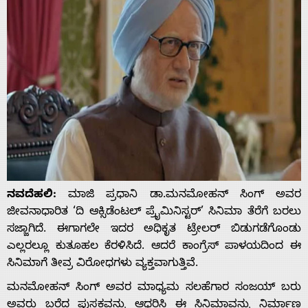
ನವದೆಹಲಿ:
ಮಾಜಿ ಪ್ರಧಾನಿ ಡಾ.ಮನಮೋಹನ್ ಸಿಂಗ್ ಅವರ
ಜೀವನಾಧಾರಿತ ‘ದಿ ಆಕ್ಸಿಡೆಂಟಲ್ ಪ್ರೈಮಿನಿಸ್ಟರ್’ ಸಿನಿಮಾ ತೆರೆಗೆ ಬರಲು
ಸಜ್ಜಾಗಿದೆ. ಈಗಾಗಲೇ ಇದರ ಅಧಿಕೃತ ಟ್ರೇಲರ್ ಬಿಡುಗಡೆಗೊಂಡು
ಎಲ್ಲರಲ್ಲೂ ಕುತೂಹಲ ಕೆರಳಿಸಿದೆ. ಆದರೆ ಕಾಂಗ್ರೆಸ್ ಪಾಳಯದಿಂದ ಈ
ಸಿನಿಮಾಗೆ ತೀವ್ರ ವಿರೋಧಗಳು ವ್ಯಕ್ತವಾಗುತ್ತಿವೆ.
ಮನಮೋಹನ್ ಸಿಂಗ್ ಅವರ ಮಾಧ್ಯಮ ಸಲಹೆಗಾರ ಸಂಜಯ್ ಬರು
ಅವರು ಬರೆದ ಪುಸ್ತಕವನ್ನು ಆಧರಿಸಿ ಈ ಸಿನಿಮಾವನ್ನು ನಿರ್ಮಾಣ