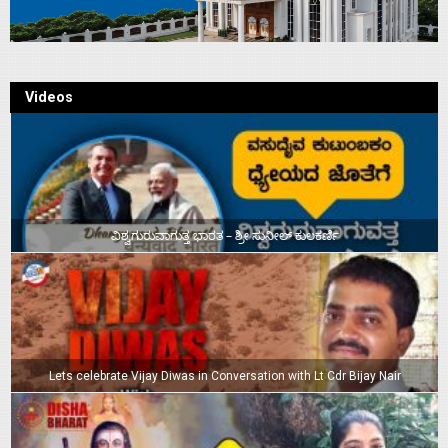
Videos
ವಿಶ್ವಗುರುವಾಗುತ್ತ ಭಾರತ – ಶ್ರೀ ಸುನೀಲ್‌ ಕುಲಕರ್ಣಿ
Lets celebrate Vijay Diwas in Conversation with Lt Cdr Bijay Nair