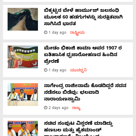
ಬಿಕ್ಕಟ್ಟಿನ ವೇಳೆ ಹಾರ್ಮುಜ್ ಜಲಸಂಧಿ
ಮೂಲಕ 60 ಹಡಗುಗಳನ್ನು ಸುರಕ್ಷಿತವಾಗಿ
ಸಾಗಿಸಿದೆ ಭಾರತ
1 day ago
ರಾಷ್ಟ್ರೀಯ
ಮೇಡಂ ಭಿಕಾಜಿ ಕಾಮಾ ಅವರ 1907 ರ
ಐತಿಹಾಸಿಕ ಧ್ವಜಾರೋಹಣದ ಹಿಂದಿನ
ಪ್ರೇರಣೆ
1 day ago
ಯುವಧ್ವನಿ
ನಾಗೇಂದ್ರ ರಾಜೀನಾಮೆ ಕೊಡದಿದ್ದರೆ ಸದನ
ನಡೆಸಲು ಬಿಡೆವು: ಛಲವಾದಿ
ನಾರಾಯಣಸ್ವಾಮಿ
2 days ago
ರಾಜ್ಯ
ಸಚಿವ ಸಂಪುಟ ವಿಸ್ತರಣೆ ಮಾಡಿದ್ದು
ಹಣಬಲ ಮತ್ತು ಹೈಕಮಾಂಡ್