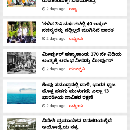
ರಾಜಕಾರಣಕ್ಕೆ: ವಿಜಯೇಂದ್ರ
2 days ago
ರಾಜ್ಯ
‘ಕಳೆದ 3-4 ವರ್ಷಗಳಲ್ಲಿ 40 ಲಷ್ಕರ್
ಸದಸ್ಯರನ್ನು ಸದ್ದಿಲ್ಲದೆ ಮುಗಿಸಿದೆ ಭಾರತ
2 days ago
ರಾಷ್ಟ್ರೀಯ
ಮೀರ್ಪುರ್ ಹತ್ಯಾಕಾಂಡ: 370 ನೇ ವಿಧಿಯ
ಅಂತ್ಯಕ್ಕೆ ಆರಂಭ ನೀಡಿತ್ತು ಮೀರ್ಪುರ್
2 days ago
ಯುವಧ್ವನಿ
ಕೆಂಪು ಸಮುದ್ರದಲ್ಲಿ ದಾಳಿ, ಭಾರತ ಧ್ವಜ
ಹೊತ್ತ ಹಡಗು ಮುಳುಗಡೆ; ಎಲ್ಲಾ 13
ಭಾರತೀಯ ನಾವಿಕರ ರಕ್ಷಣೆ
2 days ago
ರಾಷ್ಟ್ರೀಯ
ವಿದೇಶಿ ಪ್ರಯಾಣಿಕನ ದಿನಚರಿಯಲ್ಲಿದೆ
ಅಯೋಧ್ಯೆಯ ಸತ್ಯ