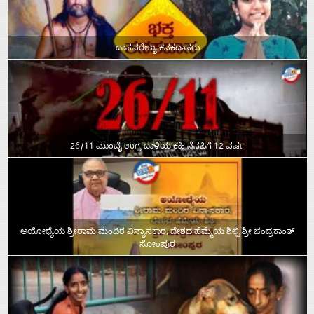
ದಾಸವರೇಣ್ಯ ಕನಕದಾಸರು
26/11 ಮುಂಬೈ ಉಗ್ರ ದಾಳಿಯ ಕಹಿ ನೆನಪಿಗೆ 12 ವರ್ಷ
ಅಯೋಧ್ಯೆಯ ಶ್ರೀರಾಮ ಮಂದಿರ ವಿನ್ಯಾಸಕಾರ, ದೇಶದ ಹೆಮ್ಮೆಯ ಶಿಲ್ಪಿ ಶ್ರೀ ಚಂದ್ರಕಾಂತ್‌
ಸೋಂಪುರ