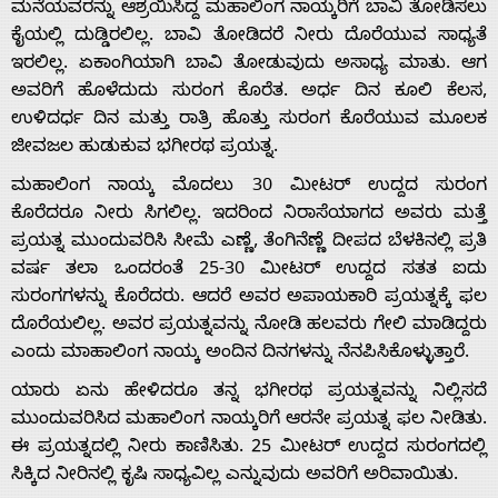
With
ಮನೆಯವರನ್ನು ಆಶ್ರಯಿಸಿದ್ದ ಮಹಾಲಿಂಗ ನಾಯ್ಕರಿಗೆ ಬಾವಿ ತೋಡಿಸಲು
ಕೈಯಲ್ಲಿ ದುಡ್ಡಿರಲಿಲ್ಲ. ಬಾವಿ ತೋಡಿದರೆ ನೀರು ದೊರೆಯುವ ಸಾಧ್ಯತೆ
ಇರಲಿಲ್ಲ. ಏಕಾಂಗಿಯಾಗಿ ಬಾವಿ ತೋಡುವುದು ಅಸಾಧ್ಯ ಮಾತು. ಆಗ
s
ಅವರಿಗೆ ಹೊಳೆದುದು ಸುರಂಗ ಕೊರೆತ. ಅರ್ಧ ದಿನ ಕೂಲಿ ಕೆಲಸ,
ಉಳಿದರ್ಧ ದಿನ ಮತ್ತು ರಾತ್ರಿ ಹೊತ್ತು ಸುರಂಗ ಕೊರೆಯುವ ಮೂಲಕ
ಜೀವಜಲ ಹುಡುಕುವ ಭಗೀರಥ ಪ್ರಯತ್ನ.
Contact
ಮಹಾಲಿಂಗ ನಾಯ್ಕ ಮೊದಲು 30 ಮೀಟರ್ ಉದ್ದದ ಸುರಂಗ
ಕೊರೆದರೂ ನೀರು ಸಿಗಲಿಲ್ಲ. ಇದರಿಂದ ನಿರಾಸೆಯಾಗದ ಅವರು ಮತ್ತೆ
Us
ಪ್ರಯತ್ನ ಮುಂದುವರಿಸಿ ಸೀಮೆ ಎಣ್ಣೆ, ತೆಂಗಿನೆಣ್ಣೆ ದೀಪದ ಬೆಳಕಿನಲ್ಲಿ ಪ್ರತಿ
ವರ್ಷ ತಲಾ ಒಂದರಂತೆ 25-30 ಮೀಟರ್ ಉದ್ದದ ಸತತ ಐದು
ಸುರಂಗಗಳನ್ನು ಕೊರೆದರು. ಆದರೆ ಅವರ ಅಪಾಯಕಾರಿ ಪ್ರಯತ್ನಕ್ಕೆ ಫಲ
ದೊರೆಯಲಿಲ್ಲ. ಅವರ ಪ್ರಯತ್ನವನ್ನು ನೋಡಿ ಹಲವರು ಗೇಲಿ ಮಾಡಿದ್ದರು
ಎಂದು ಮಾಹಾಲಿಂಗ ನಾಯ್ಕ ಅಂದಿನ ದಿನಗಳನ್ನು ನೆನಪಿಸಿಕೊಳ್ಳುತ್ತಾರೆ.
ಯಾರು ಏನು ಹೇಳಿದರೂ ತನ್ನ ಭಗೀರಥ ಪ್ರಯತ್ನವನ್ನು ನಿಲ್ಲಿಸದೆ
ಮುಂದುವರಿಸಿದ ಮಹಾಲಿಂಗ ನಾಯ್ಕರಿಗೆ ಆರನೇ ಪ್ರಯತ್ನ ಫಲ ನೀಡಿತು.
ಈ ಪ್ರಯತ್ನದಲ್ಲಿ ನೀರು ಕಾಣಿಸಿತು. 25 ಮೀಟರ್ ಉದ್ದದ ಸುರಂಗದಲ್ಲಿ
ಸಿಕ್ಕಿದ ನೀರಿನಲ್ಲಿ ಕೃಷಿ ಸಾಧ್ಯವಿಲ್ಲ ಎನ್ನುವುದು ಅವರಿಗೆ ಅರಿವಾಯಿತು.