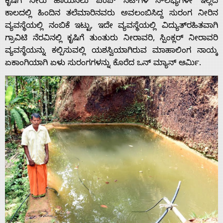
ಕೃಷಿಗೆ ನೀರು ಹಾಯಿಸಲು ಪಂಪ್ ಸೆಟ್‌ಗಳ ಸೌಲಭ್ಯಗಳೇ ಇಲ್ಲದ
ಕಾಲದಲ್ಲಿ ಹಿಂದಿನ ತಲೆಮಾರಿನವರು ಅವಲಂಬಿಸಿದ್ದ ಸುರಂಗ ನೀರಿನ
ವ್ಯವಸ್ಥೆಯಲ್ಲಿ ನಂಬಿಕೆ ಇಟ್ಟು, ಇದೇ ವ್ಯವಸ್ಥೆಯಲ್ಲಿ ವಿದ್ಯುತ್‌ರಹಿತವಾಗಿ
ಗ್ರಾವಿಟಿ ನೆರವಿನಲ್ಲಿ ಕೃಷಿಗೆ ತುಂತುರು ನೀರಾವರಿ, ಸ್ಪಿಂಕ್ಲರ್ ನೀರಾವರಿ
ವ್ಯವಸ್ಥೆಯನ್ನು ಕಲ್ಪಿಸುವಲ್ಲಿ ಯಶಸ್ವಿಯಾಗಿರುವ ಮಾಹಾಲಿಂಗ ನಾಯ್ಕ
ಏಕಾಂಗಿಯಾಗಿ ಏಳು ಸುರಂಗಗಳನ್ನು ಕೊರೆದ ಒನ್ ಮ್ಯಾನ್ ಆರ್ಮಿ.