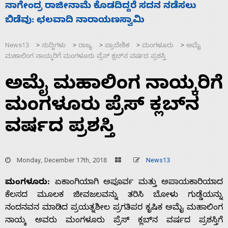
ಸಚಿವ ಸಂಪುಟ ವಿಸ್ತರಣೆ ಮಾಡಿದ್ದು ಹಣಬಲ ಮತ್ತು
‘
ಹೈಕಮಾಂಡ್ ರಾಜಕಾರಣಕ್ಕೆ: ವಿಜಯೇಂದ್ರ
ಮ
News13
ಸುದ್ದಿಗಳು
ರಾಜ್ಯ
ಪ್ರಾದೇಶಿಕ
ಮಂಗಳೂರು
ಅಮೈ
>
>
>
>
>
ಮಹಾಲಿಂಗ ನಾಯ್ಕರಿಗೆ ಮಂಗಳೂರು ಪ್ರೆಸ್ ಕ್ಲಬ್‌ನ ವರ್ಷದ ಪ್ರಶಸ್ತಿ
ಅಮೈ ಮಹಾಲಿಂಗ ನಾಯ್ಕರಿಗೆ
ಮಂಗಳೂರು ಪ್ರೆಸ್ ಕ್ಲಬ್‌ನ
ವರ್ಷದ ಪ್ರಶಸ್ತಿ
Monday, December 17th, 2018
News13
ಮಂಗಳೂರು:
ಏಕಾಂಗಿಯಾಗಿ ಅಪೂರ್ವ ಮತ್ತು ಅಪಾಯಕಾರಿಯಾದ
ಕೆಲಸದ ಮೂಲಕ ಜೀವಜಲವನ್ನು ತರಿಸಿ ಬೋಳು ಗುಡ್ಡೆಯನ್ನು
ನಂದನವನ ಮಾಡಿದ ಪ್ರಯತ್ನಶೀಲ ಪ್ರಗತಿಪರ ಕೃಷಿಕ ಅಮೈ ಮಹಾಲಿಂಗ
ನಾಯ್ಕ ಅವರು ಮಂಗಳೂರು ಪ್ರೆಸ್ ಕ್ಲಬ್‌ನ ವರ್ಷದ ಪ್ರಶಸ್ತಿಗೆ