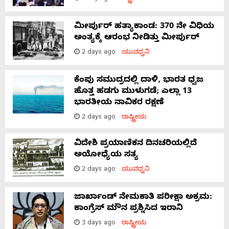
ಮೀರ್ಪುರ್ ಹತ್ಯಾಕಾಂಡ: 370 ನೇ ವಿಧಿಯ
ಅಂತ್ಯಕ್ಕೆ ಆರಂಭ ನೀಡಿತ್ತು ಮೀರ್ಪುರ್
2 days ago
ಯುವಧ್ವನಿ
ಕೆಂಪು ಸಮುದ್ರದಲ್ಲಿ ದಾಳಿ, ಭಾರತ ಧ್ವಜ
ಹೊತ್ತ ಹಡಗು ಮುಳುಗಡೆ; ಎಲ್ಲಾ 13
ಭಾರತೀಯ ನಾವಿಕರ ರಕ್ಷಣೆ
2 days ago
ರಾಷ್ಟ್ರೀಯ
ವಿದೇಶಿ ಪ್ರಯಾಣಿಕನ ದಿನಚರಿಯಲ್ಲಿದೆ
ಅಯೋಧ್ಯೆಯ ಸತ್ಯ
2 days ago
ಯುವಧ್ವನಿ
ಜಾರ್ಖಾಂಡ್‌ ನೇಮಕಾತಿ ಪರೀಕ್ಷಾ ಅಕ್ರಮ:
ಕಾಂಗ್ರೆಸ್‌ ಮೌನ ಪ್ರಶ್ನಿಸಿದ ಇರಾನಿ
3 days ago
ರಾಷ್ಟ್ರೀಯ