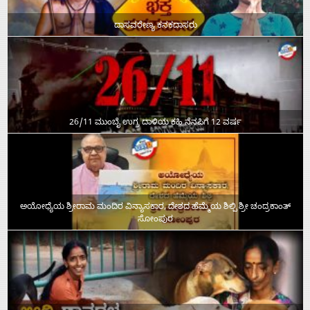
ದಾಸವರೇಣ್ಯ ಕನಕದಾಸರು
26/11 ಮುಂಬೈ ಉಗ್ರ ದಾಳಿಯ ಕಹಿ ನೆನಪಿಗೆ 12 ವರ್ಷ
ಅಯೋಧ್ಯೆಯ ಶ್ರೀರಾಮ ಮಂದಿರ ವಿನ್ಯಾಸಕಾರ, ದೇಶದ ಹೆಮ್ಮೆಯ ಶಿಲ್ಪಿ ಶ್ರೀ ಚಂದ್ರಕಾಂತ್‌
ಸೋಂಪುರ