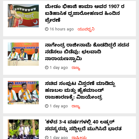
ಮೇಡಂ ಭಿಕಾಜಿ ಕಾಮಾ ಅವರ 1907 ರ
ಐತಿಹಾಸಿಕ ಧ್ವಜಾರೋಹಣದ ಹಿಂದಿನ
ಪ್ರೇರಣೆ
16 hours ago
ಯುವಧ್ವನಿ
ನಾಗೇಂದ್ರ ರಾಜೀನಾಮೆ ಕೊಡದಿದ್ದರೆ ಸದನ
ನಡೆಸಲು ಬಿಡೆವು: ಛಲವಾದಿ
ನಾರಾಯಣಸ್ವಾಮಿ
1 day ago
ರಾಜ್ಯ
ಸಚಿವ ಸಂಪುಟ ವಿಸ್ತರಣೆ ಮಾಡಿದ್ದು
ಹಣಬಲ ಮತ್ತು ಹೈಕಮಾಂಡ್
ರಾಜಕಾರಣಕ್ಕೆ: ವಿಜಯೇಂದ್ರ
1 day ago
ರಾಜ್ಯ
‘ಕಳೆದ 3-4 ವರ್ಷಗಳಲ್ಲಿ 40 ಲಷ್ಕರ್
ಸದಸ್ಯರನ್ನು ಸದ್ದಿಲ್ಲದೆ ಮುಗಿಸಿದೆ ಭಾರತ
1 day ago
ರಾಷ್ಟ್ರೀಯ