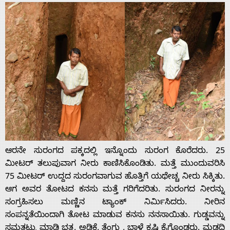
ಆರನೇ ಸುರಂಗದ ಪಕ್ಕದಲ್ಲಿ ಇನ್ನೊಂದು ಸುರಂಗ ಕೊರೆದರು. 25
ಮೀಟರ್ ತಲುಪುವಾಗ ನೀರು ಕಾಣಿಸಿಕೊಂಡಿತು. ಮತ್ತೆ ಮುಂದುವರಿಸಿ
75 ಮೀಟರ್ ಉದ್ದದ ಸುರಂಗವಾಗುವ ಹೊತ್ತಿಗೆ ಯಥೇಚ್ಚ ನೀರು ಸಿಕ್ಕಿತು.
ಆಗ ಅವರ ತೋಟದ ಕನಸು ಮತ್ತೆ ಗರಿಗೆದರಿತು. ಸುರಂಗದ ನೀರನ್ನು
ಸಂಗ್ರಹಿಸಲು ಮಣ್ಣಿನ ಟ್ಯಾಂಕ್ ನಿರ್ಮಿಸಿದರು. ನೀರಿನ
ಸಂಪನ್ನತೆಯಿಂದಾಗಿ ತೋಟ ಮಾಡುವ ಕನಸು ನನಸಾಯಿತು. ಗುಡ್ಡವನ್ನು
ಸಮತಟ್ಟು ಮಾಡಿ ಭತ್ತ, ಅಡಿಕೆ, ತೆಂಗು , ಬಾಳೆ ಕೃಷಿ ಕೈಗೊಂಡರು. ಮಡದಿ