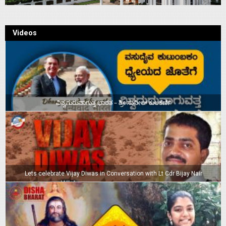
Videos
ವಿಶ್ವಗುರುವಾಗುತ್ತ ಭಾರತ – ಶ್ರೀ ಸುನೀಲ್‌ ಕುಲಕರ್ಣಿ
Lets celebrate Vijay Diwas in Conversation with Lt Cdr Bijay Nair