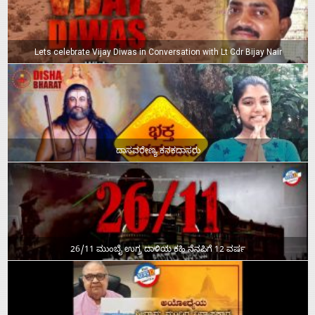
Lets celebrate Vijay Diwas in Conversation with Lt Cdr Bijay Nair
ದಾಸವರೇಣ್ಯ ಕನಕದಾಸರು
26/11 ಮುಂಬೈ ಉಗ್ರ ದಾಳಿಯ ಕಹಿ ನೆನಪಿಗೆ 12 ವರ್ಷ