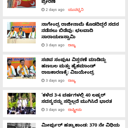
ಪ್ರೇರಣೆ
2 days ago
ಯುವಧ್ವನಿ
ನಾಗೇಂದ್ರ ರಾಜೀನಾಮೆ ಕೊಡದಿದ್ದರೆ ಸದನ
ನಡೆಸಲು ಬಿಡೆವು: ಛಲವಾದಿ
ನಾರಾಯಣಸ್ವಾಮಿ
3 days ago
ರಾಜ್ಯ
ಸಚಿವ ಸಂಪುಟ ವಿಸ್ತರಣೆ ಮಾಡಿದ್ದು
ಹಣಬಲ ಮತ್ತು ಹೈಕಮಾಂಡ್
ರಾಜಕಾರಣಕ್ಕೆ: ವಿಜಯೇಂದ್ರ
3 days ago
ರಾಜ್ಯ
‘ಕಳೆದ 3-4 ವರ್ಷಗಳಲ್ಲಿ 40 ಲಷ್ಕರ್
ಸದಸ್ಯರನ್ನು ಸದ್ದಿಲ್ಲದೆ ಮುಗಿಸಿದೆ ಭಾರತ
3 days ago
ರಾಷ್ಟ್ರೀಯ
ಮೀರ್ಪುರ್ ಹತ್ಯಾಕಾಂಡ: 370 ನೇ ವಿಧಿಯ