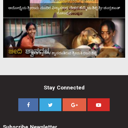
ಅಯೋಧ್ಯೆಯ ಶ್ರೀರಾಮ ಮಂದಿರ ವಿನ್ಯಾಸಕಾರ, ದೇಶದ ಹೆಮ್ಮೆಯ ಶಿಲ್ಪಿ ಶ್ರೀ ಚಂದ್ರಕಾಂತ್‌
ಸೋಂಪುರ
ಬೀದಿ ಶ್ವಾನಗಳ ಶ್ವಾಸದಂತಿರುವ ಶ್ರೀಮತಿ ರಜನಿ ಶೆಟ್ಟಿ
Stay Connected
Subscribe Newsletter