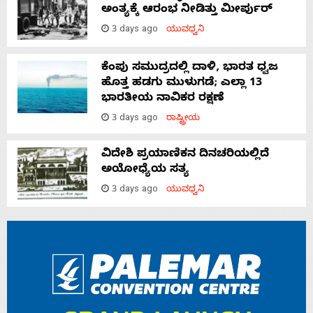
ಅಂತ್ಯಕ್ಕೆ ಆರಂಭ ನೀಡಿತ್ತು ಮೀರ್ಪುರ್
3 days ago
ಯುವಧ್ವನಿ
ಕೆಂಪು ಸಮುದ್ರದಲ್ಲಿ ದಾಳಿ, ಭಾರತ ಧ್ವಜ
ಹೊತ್ತ ಹಡಗು ಮುಳುಗಡೆ; ಎಲ್ಲಾ 13
ಭಾರತೀಯ ನಾವಿಕರ ರಕ್ಷಣೆ
3 days ago
ರಾಷ್ಟ್ರೀಯ
ವಿದೇಶಿ ಪ್ರಯಾಣಿಕನ ದಿನಚರಿಯಲ್ಲಿದೆ
ಅಯೋಧ್ಯೆಯ ಸತ್ಯ
3 days ago
ಯುವಧ್ವನಿ