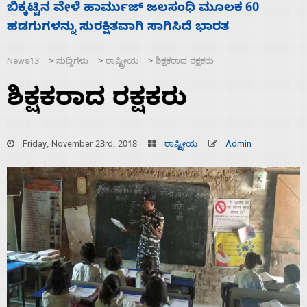
ನಾಗೇಂದ್ರ ರಾಜೀನಾಮೆ ಕೊಡದಿದ್ದರೆ ಸದನ ನಡೆಸಲು
ಸ
ಬಿಡೆವು: ಛಲವಾದಿ ನಾರಾಯಣಸ್ವಾಮಿ
ಹ
News13
ಸುದ್ದಿಗಳು
ರಾಷ್ಟ್ರೀಯ
ಶಿಕ್ಷಕರಾದ ರಕ್ಷಕರು
>
>
>
ಶಿಕ್ಷಕರಾದ ರಕ್ಷಕರು
Friday, November 23rd, 2018
ರಾಷ್ಟ್ರೀಯ
Admin