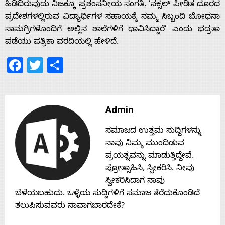
ಹಿಡಿದಿರುವುದು ನಿಜಕ್ಕೂ ಪ್ರಶಂಸನೀಯ ಸಂಗತಿ. ’ನಕ್ಸಲ್ ಪೀಡಿತ ದೂರದ
Home
ಪ್ರದೇಶಗಳಲ್ಲಿರುವ ವಿದ್ಯಾರ್ಥಿಗಳ ಸಹಾಯಕ್ಕೆ ನಮ್ಮ ಸಿಬ್ಬಂದಿ ಬೋಧನಾ
ಸಾಮಗ್ರಿಗಳೊಂದಿಗೆ ಅಲ್ಲಿನ ಶಾಲೆಗಳಿಗೆ ಧಾವಿಸಿದ್ದಾರೆ’ ಎಂದು ಭದ್ರತಾ
ಪಡೆಯು ಪತ್ರಿಕಾ ವರದಿಯಲ್ಲಿ ಹೇಳಿದೆ.
About
Facebook
Twitter
Share
Us
Advertise
Admin
ಸಮಾಜದ ಉತ್ತಮ ಸುದ್ದಿಗಳನ್ನು
With
ನಾವು ನಿಮ್ಮ ಮುಂದಿಡುವ
ಪ್ರಯತ್ನವನ್ನು ಮಾಡುತ್ತಿದ್ದೇವೆ.
s
ಪ್ರೋತ್ಸಾಹಿಸಿ, ಸ್ವೀಕರಿಸಿ. ನೀವು
ಸ್ವೀಕರಿಸಿದಾಗ ನಾವು
ಬೆಳೆಯಬಹುದು. ಒಳ್ಳೆಯ ಸುದ್ದಿಗಳಿಗೆ ಸಮಾಜ ತೆರೆದುಕೊಂಡಿದೆ
Contact
ತಲುಪಿಸುವವರು ನಾವಾಗಬಾರದೇಕೆ?