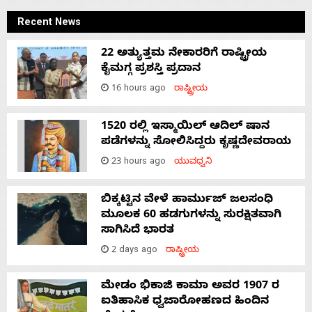
Recent News
22 ಅತ್ಯುತ್ತಮ ನೇಕಾರರಿಗೆ ರಾಷ್ಟ್ರೀಯ
ಕೈಮಗ್ಗ ಪ್ರಶಸ್ತಿ ಪ್ರದಾನ
16 hours ago
ರಾಷ್ಟ್ರೀಯ
1520 ರಲ್ಲಿ ಇಸ್ಮಾಯಿಲ್ ಆದಿಲ್ ಷಾನ
ಪಡೆಗಳನ್ನು ಸೋಲಿಸಿದ್ದರು ಕೃಷ್ಣದೇವರಾಯ
23 hours ago
ಯುವಧ್ವನಿ
ಬಿಕ್ಕಟ್ಟಿನ ವೇಳೆ ಹಾರ್ಮುಜ್ ಜಲಸಂಧಿ
ಮೂಲಕ 60 ಹಡಗುಗಳನ್ನು ಸುರಕ್ಷಿತವಾಗಿ
ಸಾಗಿಸಿದೆ ಭಾರತ
2 days ago
ರಾಷ್ಟ್ರೀಯ
ಮೇಡಂ ಭಿಕಾಜಿ ಕಾಮಾ ಅವರ 1907 ರ
ಐತಿಹಾಸಿಕ ಧ್ವಜಾರೋಹಣದ ಹಿಂದಿನ