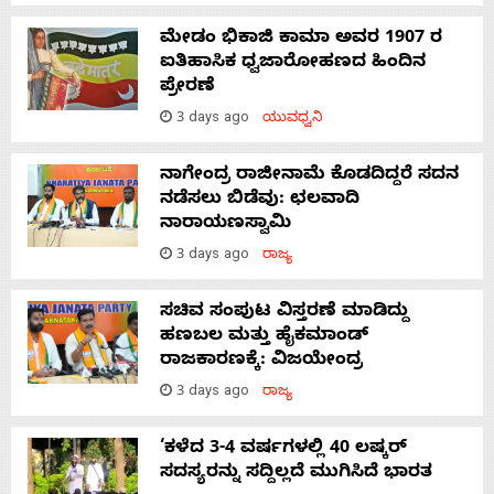
ಮೇಡಂ ಭಿಕಾಜಿ ಕಾಮಾ ಅವರ 1907 ರ
ಐತಿಹಾಸಿಕ ಧ್ವಜಾರೋಹಣದ ಹಿಂದಿನ
ಪ್ರೇರಣೆ
3 days ago
ಯುವಧ್ವನಿ
ನಾಗೇಂದ್ರ ರಾಜೀನಾಮೆ ಕೊಡದಿದ್ದರೆ ಸದನ
ನಡೆಸಲು ಬಿಡೆವು: ಛಲವಾದಿ
ನಾರಾಯಣಸ್ವಾಮಿ
3 days ago
ರಾಜ್ಯ
ಸಚಿವ ಸಂಪುಟ ವಿಸ್ತರಣೆ ಮಾಡಿದ್ದು
ಹಣಬಲ ಮತ್ತು ಹೈಕಮಾಂಡ್
ರಾಜಕಾರಣಕ್ಕೆ: ವಿಜಯೇಂದ್ರ
3 days ago
ರಾಜ್ಯ
‘ಕಳೆದ 3-4 ವರ್ಷಗಳಲ್ಲಿ 40 ಲಷ್ಕರ್
ಸದಸ್ಯರನ್ನು ಸದ್ದಿಲ್ಲದೆ ಮುಗಿಸಿದೆ ಭಾರತ