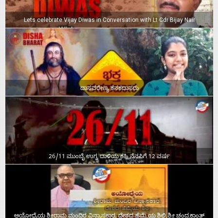
Lets celebrate Vijay Diwas in Conversation with Lt Cdr Bijay Nair
ದಾಸವರೇಣ್ಯ ಕನಕದಾಸರು
26/11 ಮುಂಬೈ ಉಗ್ರ ದಾಳಿಯ ಕಹಿ ನೆನಪಿಗೆ 12 ವರ್ಷ
ಅಯೋಧ್ಯೆಯ ಶ್ರೀರಾಮ ಮಂದಿರ ವಿನ್ಯಾಸಕಾರ, ದೇಶದ ಹೆಮ್ಮೆಯ ಶಿಲ್ಪಿ ಶ್ರೀ ಚಂದ್ರಕಾಂತ್‌