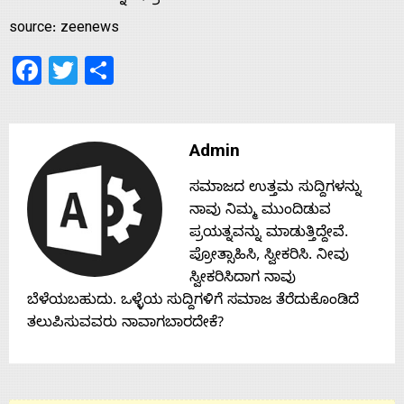
Home
source: zeenews
Facebook
Twitter
Share
About
Us
Admin
ಸಮಾಜದ ಉತ್ತಮ ಸುದ್ದಿಗಳನ್ನು
Advertise
ನಾವು ನಿಮ್ಮ ಮುಂದಿಡುವ
ಪ್ರಯತ್ನವನ್ನು ಮಾಡುತ್ತಿದ್ದೇವೆ.
With
ಪ್ರೋತ್ಸಾಹಿಸಿ, ಸ್ವೀಕರಿಸಿ. ನೀವು
ಸ್ವೀಕರಿಸಿದಾಗ ನಾವು
s
ಬೆಳೆಯಬಹುದು. ಒಳ್ಳೆಯ ಸುದ್ದಿಗಳಿಗೆ ಸಮಾಜ ತೆರೆದುಕೊಂಡಿದೆ
ತಲುಪಿಸುವವರು ನಾವಾಗಬಾರದೇಕೆ?
Contact