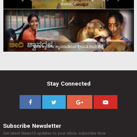
ಸೋಂಪುರ
ಬೀದಿ ಶ್ವಾನಗಳ ಶ್ವಾಸದಂತಿರುವ ಶ್ರೀಮತಿ ರಜನಿ ಶೆಟ್ಟಿ
Stay Connected
Subscribe Newsletter
Get latest News13 updates to your inbox. subscribe Now