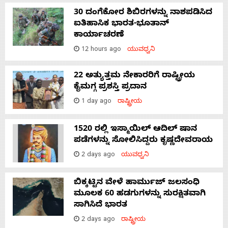
30 ದಂಗೆಕೋರ ಶಿಬಿರಗಳನ್ನು ನಾಶಪಡಿಸಿದ
ಐತಿಹಾಸಿಕ ಭಾರತ-ಭೂತಾನ್
ಕಾರ್ಯಾಚರಣೆ
12 hours ago
ಯುವಧ್ವನಿ
22 ಅತ್ಯುತ್ತಮ ನೇಕಾರರಿಗೆ ರಾಷ್ಟ್ರೀಯ
ಕೈಮಗ್ಗ ಪ್ರಶಸ್ತಿ ಪ್ರದಾನ
1 day ago
ರಾಷ್ಟ್ರೀಯ
1520 ರಲ್ಲಿ ಇಸ್ಮಾಯಿಲ್ ಆದಿಲ್ ಷಾನ
ಪಡೆಗಳನ್ನು ಸೋಲಿಸಿದ್ದರು ಕೃಷ್ಣದೇವರಾಯ
2 days ago
ಯುವಧ್ವನಿ
ಬಿಕ್ಕಟ್ಟಿನ ವೇಳೆ ಹಾರ್ಮುಜ್ ಜಲಸಂಧಿ
ಮೂಲಕ 60 ಹಡಗುಗಳನ್ನು ಸುರಕ್ಷಿತವಾಗಿ
ಸಾಗಿಸಿದೆ ಭಾರತ
2 days ago
ರಾಷ್ಟ್ರೀಯ