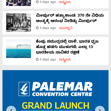
3 days ago
ರಾಷ್ಟ್ರೀಯ
ಮೀರ್ಪುರ್ ಹತ್ಯಾಕಾಂಡ: 370 ನೇ ವಿಧಿಯ
ಅಂತ್ಯಕ್ಕೆ ಆರಂಭ ನೀಡಿತ್ತು ಮೀರ್ಪುರ್
3 days ago
ಯುವಧ್ವನಿ
ಕೆಂಪು ಸಮುದ್ರದಲ್ಲಿ ದಾಳಿ, ಭಾರತ ಧ್ವಜ
ಹೊತ್ತ ಹಡಗು ಮುಳುಗಡೆ; ಎಲ್ಲಾ 13
ಭಾರತೀಯ ನಾವಿಕರ ರಕ್ಷಣೆ
3 days ago
ರಾಷ್ಟ್ರೀಯ