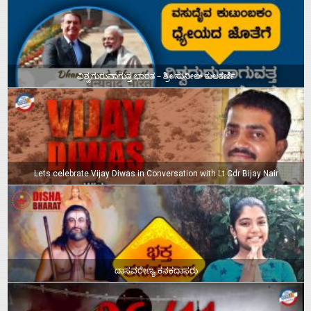
ವಿಶ್ವಗುರುವಾಗುತ್ತ ಭಾರತ – ಶ್ರೀ ಸುನೀಲ್‌ ಕುಲಕರ್ಣಿ
Lets celebrate Vijay Diwas in Conversation with Lt Cdr Bijay Nair
ದಾಸವರೇಣ್ಯ ಕನಕದಾಸರು