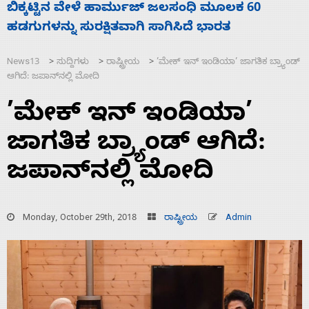
ನಾಗೇಂದ್ರ ರಾಜೀನಾಮೆ ಕೊಡದಿದ್ದರೆ ಸದನ ನಡೆಸಲು
ಬಿಡೆವು: ಛಲವಾದಿ ನಾರಾಯಣಸ್ವಾಮಿ
News13
ಸುದ್ದಿಗಳು
ರಾಷ್ಟ್ರೀಯ
’ಮೇಕ್ ಇನ್ ಇಂಡಿಯಾ’ ಜಾಗತಿಕ ಬ್ರ್ಯಾಂಡ್
>
>
>
ಆಗಿದೆ: ಜಪಾನ್‌ನಲ್ಲಿ ಮೋದಿ
’ಮೇಕ್ ಇನ್ ಇಂಡಿಯಾ’
ಜಾಗತಿಕ ಬ್ರ್ಯಾಂಡ್ ಆಗಿದೆ:
ಜಪಾನ್‌ನಲ್ಲಿ ಮೋದಿ
Monday, October 29th, 2018
ರಾಷ್ಟ್ರೀಯ
Admin