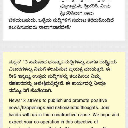
Contact
ಪ್ರೋತ್ಸಾಹಿಸಿ, ಸ್ವೀಕರಿಸಿ. ನೀವು
ಸ್ವೀಕರಿಸಿದಾಗ ನಾವು
Us
ಬೆಳೆಯಬಹುದು. ಒಳ್ಳೆಯ ಸುದ್ದಿಗಳಿಗೆ ಸಮಾಜ ತೆರೆದುಕೊಂಡಿದೆ
ತಲುಪಿಸುವವರು ನಾವಾಗಬಾರದೇಕೆ?
ನ್ಯೂಸ್ 13 ಸಮಾಜದ ಧನಾತ್ಮಕ ಸುದ್ದಿಗಳನ್ನು ಹಾಗೂ ರಾಷ್ಟ್ರೀಯ
ವಿಚಾರಗಳನ್ನು ನಿಮಗೆ ತಲುಪಿಸುವ ಪ್ರಯತ್ನ ಮಾಡುತ್ತದೆ. ಈ
ರೀತಿ ಇನ್ನಷ್ಟು ಉತ್ತಮ ಸುದ್ದಿಗಳನ್ನು ತಲುಪಿಸಲು ನಿಮ್ಮ
ಸಹಕಾರವನ್ನು ಅಪೇಕ್ಷಿಸುತ್ತಿದ್ದೇವೆ. ಈ ಕಾರ್ಯದಲ್ಲಿ ನೀವೂ
ನಮ್ಮೊಂದಿಗೆ ಜೊತೆಯಾಗಿ.
News13 strives to publish and promote positive
news/happenings and nationalistic thoughts. Join
hands with us in this constructive cause. We hope and
expect your co-operation in this objective of