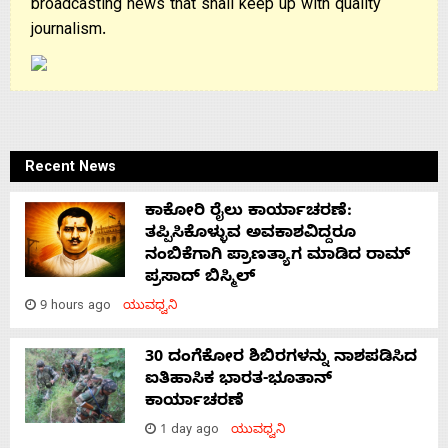
broadcasting news that shall keep up with quality
journalism.
Recent News
ಕಾಕೋರಿ ರೈಲು ಕಾರ್ಯಾಚರಣೆ:
ತಪ್ಪಿಸಿಕೊಳ್ಳುವ ಅವಕಾಶವಿದ್ದರೂ
ನಂಬಿಕೆಗಾಗಿ ಪ್ರಾಣತ್ಯಾಗ ಮಾಡಿದ ರಾಮ್
ಪ್ರಸಾದ್ ಬಿಸ್ಮಿಲ್
9 hours ago
ಯುವಧ್ವನಿ
30 ದಂಗೆಕೋರ ಶಿಬಿರಗಳನ್ನು ನಾಶಪಡಿಸಿದ
ಐತಿಹಾಸಿಕ ಭಾರತ-ಭೂತಾನ್
ಕಾರ್ಯಾಚರಣೆ
1 day ago
ಯುವಧ್ವನಿ