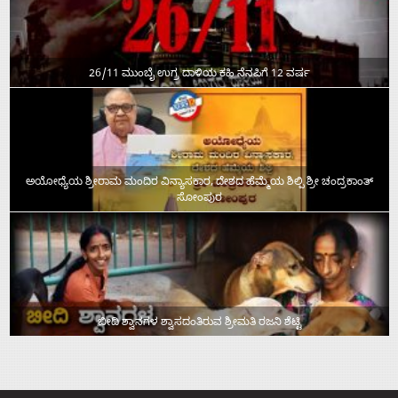
26/11 ಮುಂಬೈ ಉಗ್ರ ದಾಳಿಯ ಕಹಿ ನೆನಪಿಗೆ 12 ವರ್ಷ
ಅಯೋಧ್ಯೆಯ ಶ್ರೀರಾಮ ಮಂದಿರ ವಿನ್ಯಾಸಕಾರ, ದೇಶದ ಹೆಮ್ಮೆಯ ಶಿಲ್ಪಿ ಶ್ರೀ ಚಂದ್ರಕಾಂತ್‌
ಸೋಂಪುರ
ಬೀದಿ ಶ್ವಾನಗಳ ಶ್ವಾಸದಂತಿರುವ ಶ್ರೀಮತಿ ರಜನಿ ಶೆಟ್ಟಿ