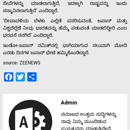
ಸೇವೆಗಳನ್ನು ಮಾಡಲಾಗುತ್ತಿದೆ, ಇದಕ್ಕಾಗಿ ರಾಷ್ಟವನ್ನು ಇಂದು
ಸನ್ಮಾನಿಸಲಾಗುತ್ತಿದೆ’ ಎಂದಿದ್ದಾರೆ.
Home
‘ದೀಪಾವಳಿಯ ಬೆಳಕು ಎಲ್ಲೆಡೆ ಪಸರಿಸುವಂತೆ, ಜಪಾನ್ ಮತ್ತು
ವಿಶ್ವದೆಲ್ಲೆಡೆ ನೀವು ಭಾರತವನ್ನು ಹೆಮ್ಮೆ ಪಡುವಂತೆ ಮಾಡಲಿದ್ದೀರಿ ಎಂಬ
ಭರವಸೆ ನನಗಿದೆ’ ಎಂದಿದ್ದಾರೆ.
About
ಇಂಡೋ-ಜಪಾನ್ ಸಮಿತ್‌ನಲ್ಲಿ ಭಾಗಿಯಾಗುವ ಸಲುವಾಗಿ ಮೋದಿ
ಎರಡು ದಿನಗಳ ಜಪಾನ್ ಭೇಟಿ ಹಮ್ಮಿಕೊಂಡಿದ್ದಾರೆ.
Us
source: ZEENEWS
Facebook
Twitter
Share
Advertise
With
Admin
s
ಸಮಾಜದ ಉತ್ತಮ ಸುದ್ದಿಗಳನ್ನು
ನಾವು ನಿಮ್ಮ ಮುಂದಿಡುವ
ಪ್ರಯತ್ನವನ್ನು ಮಾಡುತ್ತಿದ್ದೇವೆ.