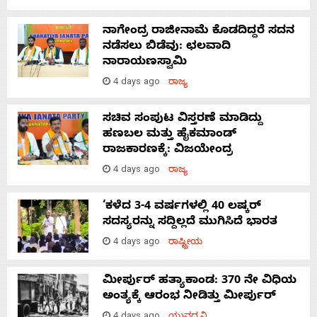
ನಾಗೇಂದ್ರ ರಾಜೀನಾಮೆ ಕೊಡದಿದ್ದರೆ ಸದನ
ನಡೆಸಲು ಬಿಡೆವು: ಛಲವಾದಿ
ನಾರಾಯಣಸ್ವಾಮಿ
4 days ago
ರಾಜ್ಯ
ಸಚಿವ ಸಂಪುಟ ವಿಸ್ತರಣೆ ಮಾಡಿದ್ದು
ಹಣಬಲ ಮತ್ತು ಹೈಕಮಾಂಡ್
ರಾಜಕಾರಣಕ್ಕೆ: ವಿಜಯೇಂದ್ರ
4 days ago
ರಾಜ್ಯ
‘ಕಳೆದ 3-4 ವರ್ಷಗಳಲ್ಲಿ 40 ಲಷ್ಕರ್
ಸದಸ್ಯರನ್ನು ಸದ್ದಿಲ್ಲದೆ ಮುಗಿಸಿದೆ ಭಾರತ
4 days ago
ರಾಷ್ಟ್ರೀಯ
ಮೀರ್ಪುರ್ ಹತ್ಯಾಕಾಂಡ: 370 ನೇ ವಿಧಿಯ
ಅಂತ್ಯಕ್ಕೆ ಆರಂಭ ನೀಡಿತ್ತು ಮೀರ್ಪುರ್