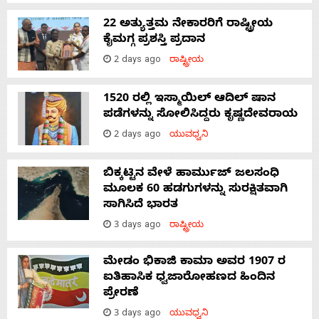
22 ಅತ್ಯುತ್ತಮ ನೇಕಾರರಿಗೆ ರಾಷ್ಟ್ರೀಯ
ಕೈಮಗ್ಗ ಪ್ರಶಸ್ತಿ ಪ್ರದಾನ
2 days ago
ರಾಷ್ಟ್ರೀಯ
1520 ರಲ್ಲಿ ಇಸ್ಮಾಯಿಲ್ ಆದಿಲ್ ಷಾನ
ಪಡೆಗಳನ್ನು ಸೋಲಿಸಿದ್ದರು ಕೃಷ್ಣದೇವರಾಯ
2 days ago
ಯುವಧ್ವನಿ
ಬಿಕ್ಕಟ್ಟಿನ ವೇಳೆ ಹಾರ್ಮುಜ್ ಜಲಸಂಧಿ
ಮೂಲಕ 60 ಹಡಗುಗಳನ್ನು ಸುರಕ್ಷಿತವಾಗಿ
ಸಾಗಿಸಿದೆ ಭಾರತ
3 days ago
ರಾಷ್ಟ್ರೀಯ
ಮೇಡಂ ಭಿಕಾಜಿ ಕಾಮಾ ಅವರ 1907 ರ
ಐತಿಹಾಸಿಕ ಧ್ವಜಾರೋಹಣದ ಹಿಂದಿನ
ಪ್ರೇರಣೆ
3 days ago
ಯುವಧ್ವನಿ