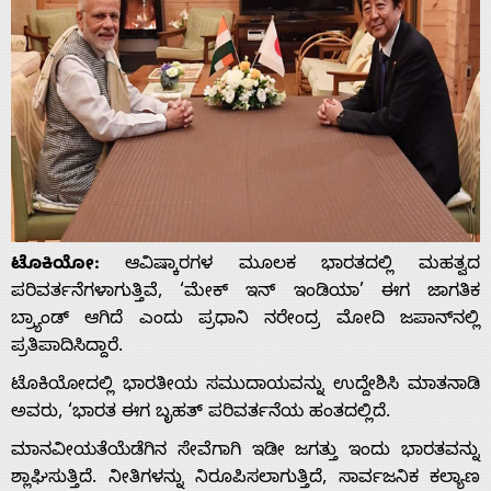
ಟೊಕಿಯೋ:
ಆವಿಷ್ಕಾರಗಳ ಮೂಲಕ ಭಾರತದಲ್ಲಿ ಮಹತ್ವದ
ಪರಿವರ್ತನೆಗಳಾಗುತ್ತಿವೆ, ‘ಮೇಕ್ ಇನ್ ಇಂಡಿಯಾ’ ಈಗ ಜಾಗತಿಕ
ಬ್ರ್ಯಾಂಡ್ ಆಗಿದೆ ಎಂದು ಪ್ರಧಾನಿ ನರೇಂದ್ರ ಮೋದಿ ಜಪಾನ್‌ನಲ್ಲಿ
ಪ್ರತಿಪಾದಿಸಿದ್ದಾರೆ.
ಟೊಕಿಯೋದಲ್ಲಿ ಭಾರತೀಯ ಸಮುದಾಯವನ್ನು ಉದ್ದೇಶಿಸಿ ಮಾತನಾಡಿ
ಅವರು, ‘ಭಾರತ ಈಗ ಬೃಹತ್ ಪರಿವರ್ತನೆಯ ಹಂತದಲ್ಲಿದೆ.
ಮಾನವೀಯತೆಯೆಡೆಗಿನ ಸೇವೆಗಾಗಿ ಇಡೀ ಜಗತ್ತು ಇಂದು ಭಾರತವನ್ನು
ಶ್ಲಾಘಿಸುತ್ತಿದೆ. ನೀತಿಗಳನ್ನು ನಿರೂಪಿಸಲಾಗುತ್ತಿದೆ, ಸಾರ್ವಜನಿಕ ಕಲ್ಯಾಣ