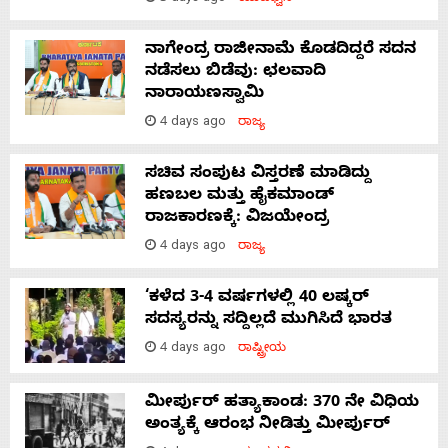
ನಾಗೇಂದ್ರ ರಾಜೀನಾಮೆ ಕೊಡದಿದ್ದರೆ ಸದನ
ನಡೆಸಲು ಬಿಡೆವು: ಛಲವಾದಿ
ನಾರಾಯಣಸ್ವಾಮಿ
4 days ago
ರಾಜ್ಯ
ಸಚಿವ ಸಂಪುಟ ವಿಸ್ತರಣೆ ಮಾಡಿದ್ದು
ಹಣಬಲ ಮತ್ತು ಹೈಕಮಾಂಡ್
ರಾಜಕಾರಣಕ್ಕೆ: ವಿಜಯೇಂದ್ರ
4 days ago
ರಾಜ್ಯ
‘ಕಳೆದ 3-4 ವರ್ಷಗಳಲ್ಲಿ 40 ಲಷ್ಕರ್
ಸದಸ್ಯರನ್ನು ಸದ್ದಿಲ್ಲದೆ ಮುಗಿಸಿದೆ ಭಾರತ
4 days ago
ರಾಷ್ಟ್ರೀಯ
ಮೀರ್ಪುರ್ ಹತ್ಯಾಕಾಂಡ: 370 ನೇ ವಿಧಿಯ
ಅಂತ್ಯಕ್ಕೆ ಆರಂಭ ನೀಡಿತ್ತು ಮೀರ್ಪುರ್