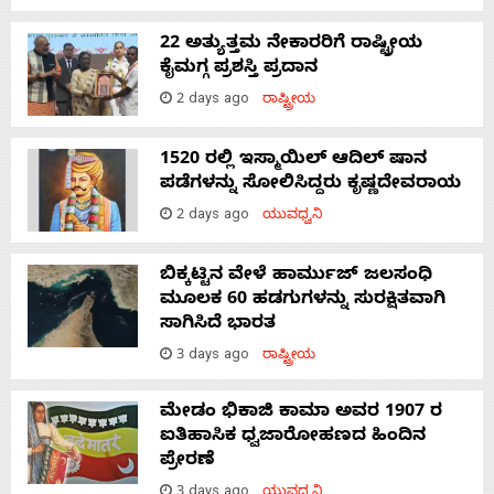
22 ಅತ್ಯುತ್ತಮ ನೇಕಾರರಿಗೆ ರಾಷ್ಟ್ರೀಯ
ಕೈಮಗ್ಗ ಪ್ರಶಸ್ತಿ ಪ್ರದಾನ
2 days ago
ರಾಷ್ಟ್ರೀಯ
1520 ರಲ್ಲಿ ಇಸ್ಮಾಯಿಲ್ ಆದಿಲ್ ಷಾನ
ಪಡೆಗಳನ್ನು ಸೋಲಿಸಿದ್ದರು ಕೃಷ್ಣದೇವರಾಯ
2 days ago
ಯುವಧ್ವನಿ
ಬಿಕ್ಕಟ್ಟಿನ ವೇಳೆ ಹಾರ್ಮುಜ್ ಜಲಸಂಧಿ
ಮೂಲಕ 60 ಹಡಗುಗಳನ್ನು ಸುರಕ್ಷಿತವಾಗಿ
ಸಾಗಿಸಿದೆ ಭಾರತ
3 days ago
ರಾಷ್ಟ್ರೀಯ
ಮೇಡಂ ಭಿಕಾಜಿ ಕಾಮಾ ಅವರ 1907 ರ
ಐತಿಹಾಸಿಕ ಧ್ವಜಾರೋಹಣದ ಹಿಂದಿನ
ಪ್ರೇರಣೆ
3 days ago
ಯುವಧ್ವನಿ