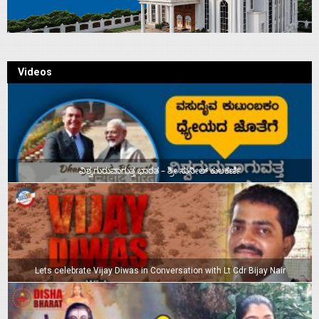
Videos
ವಿಶ್ವಗುರುವಾಗುತ್ತ ಭಾರತ – ಶ್ರೀ ಸುನೀಲ್‌ ಕುಲಕರ್ಣಿ
Lets celebrate Vijay Diwas in Conversation with Lt Cdr Bijay Nair