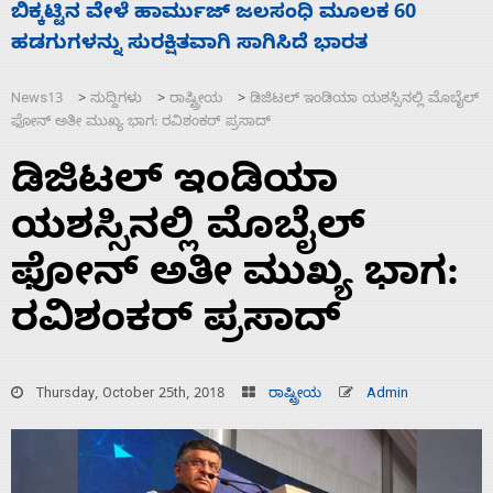
ನಾಗೇಂದ್ರ ರಾಜೀನಾಮೆ ಕೊಡದಿದ್ದರೆ ಸದನ ನಡೆಸಲು
ಸ
ಬಿಡೆವು: ಛಲವಾದಿ ನಾರಾಯಣಸ್ವಾಮಿ
ಹ
News13
ಸುದ್ದಿಗಳು
ರಾಷ್ಟ್ರೀಯ
ಡಿಜಿಟಲ್ ಇಂಡಿಯಾ ಯಶಸ್ಸಿನಲ್ಲಿ ಮೊಬೈಲ್
>
>
>
ಫೋನ್ ಅತೀ ಮುಖ್ಯ ಭಾಗ: ರವಿಶಂಕರ್ ಪ್ರಸಾದ್
ಡಿಜಿಟಲ್ ಇಂಡಿಯಾ
ಯಶಸ್ಸಿನಲ್ಲಿ ಮೊಬೈಲ್
ಫೋನ್ ಅತೀ ಮುಖ್ಯ ಭಾಗ:
ರವಿಶಂಕರ್ ಪ್ರಸಾದ್
Thursday, October 25th, 2018
ರಾಷ್ಟ್ರೀಯ
Admin