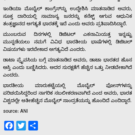
ಇಂಡಿಯಾ ಮೊಬೈಲ್ ಕಾಂಗ್ರೆಸ್‌ನ್ನು ಉದ್ದೇಶಿಸಿ ಮಾತನಾಡಿದ ಅವರು,
ಸೂಕ್ತ ದಾರಿಯಲ್ಲಿ ಸಾಮಾನ್ಯ ಜನರನ್ನು ಕನೆಕ್ಟ್ ಆಗುವ ಆಧುನಿಕ
ತಂತ್ರಜ್ಞಾನದ ಅಗತ್ಯತೆ ಭಾರತಕ್ಕೆ ಇದೆ ಎಂದು ಅವರು ಪ್ರತಿಪಾದಿಸಿದ್ದಾರೆ.
Home
ಮುಂಬರುವ ದಿನಗಳಲ್ಲಿ ಡಿಜಿಟಲ್ ಎಕನಾಮಿಯತ್ತ ಇನ್ನಷ್ಟು
ಮುನ್ನಡೆಯಲು ನಮಗೆ ವಿವಿಧ ಭಾರತೀಯ ಭಾಷೆಗಳಲ್ಲಿ ಡಿಜಿಟಲ್
About
ವಿಷಯಗಳು ಇರಬೇಕಾದ ಅಗತ್ಯವಿದೆ ಎಂದರು.
ಡಾಟಾ ಪ್ರೈವಸಿಯ ಬಗ್ಗೆ ಮಾತನಾಡಿದ ಅವರು, ಡಾಟಾ ಭಾರತದ ಹೊಸ
Us
ಆಸ್ತಿ ಎಂದು ಬಣ್ಣಿಸಿದರು. ಅದರ ಸುರಕ್ಷತೆಗೆ ಹೆಚ್ಚಿನ ಒತ್ತು ನೀಡಬೇಕಾಗಿದೆ
ಎಂದರು.
ಭಾರತೀಯ ಮಾರುಕಟ್ಟೆಯಲ್ಲಿ ಮೊಬೈಲ್ ಫೋನ್‌ಗಳನ್ನು
Advertise
ಪರಿಚಯಿಸಿದ್ದರಿಂದ ನಾಗರಿಕ ಸಬಲೀಕರಣವಾಗಿದೆ ಎಂದ ಅವರು, ಭಾರತ
ವಿಶ್ವದಲ್ಲೇ ಅತೀಹೆಚ್ಚಿನ ಮೊಬೈಲ್ ಸಾಂದ್ರತೆಯನ್ನು ಹೊಂದಿದೆ ಎಂದಿದ್ದಾರೆ.
With
source: ANI
Facebook
Twitter
Share
s