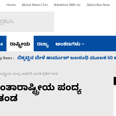
Home
About News13.in
Advertise With Us
Subscribe Now
e
ರಾಷ್ಟ್ರೀಯ
ರಾಜ್ಯ
ಅಂಕಣಗಳು
ಾರತ
ನಾಗೇಂದ್ರ ರಾಜೀನಾಮೆ ಕೊಡದಿದ್ದರೆ ಸದನ ನಡೆಸಲು
g News :
ಷ್ಟ್ರೀಯ ಪಂದ್ಯ ಆಡಲಿದೆ ಭಾರತ ಕ್ರಿಕೆಟ್ ತಂಡ
ಂತಾರಾಷ್ಟ್ರೀಯ ಪಂದ್ಯ
 ತಂಡ