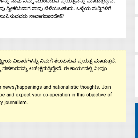
ನು ನಾವು ನಿಮ್ಮ ಮುಂದಿಡುವ ಪ್ರಯತ್ನವನ್ನು ಮಾಡುತ್ತಿದ್ದೇವೆ.
 ನೀವು ಸ್ವೀಕರಿಸಿದಾಗ ನಾವು ಬೆಳೆಯಬಹುದು. ಒಳ್ಳೆಯ ಸುದ್ದಿಗಳಿಗೆ
ತಲುಪಿಸುವವರು ನಾವಾಗಬಾರದೇಕೆ?
ಟ್ರೀಯ ವಿಚಾರಗಳನ್ನು ನಿಮಗೆ ತಲುಪಿಸುವ ಪ್ರಯತ್ನ ಮಾಡುತ್ತದೆ.
ಮ ಸಹಕಾರವನ್ನು ಅಪೇಕ್ಷಿಸುತ್ತಿದ್ದೇವೆ. ಈ ಕಾರ್ಯದಲ್ಲಿ ನೀವೂ
 news/happenings and nationalistic thoughts. Join
pe and expect your co-operation in this objective of
y journalism.