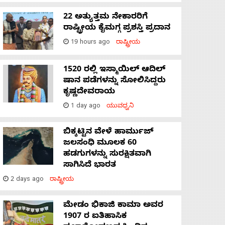
22 ಅತ್ಯುತ್ತಮ ನೇಕಾರರಿಗೆ
ರಾಷ್ಟ್ರೀಯ ಕೈಮಗ್ಗ ಪ್ರಶಸ್ತಿ ಪ್ರದಾನ
19 hours ago
ರಾಷ್ಟ್ರೀಯ
1520 ರಲ್ಲಿ ಇಸ್ಮಾಯಿಲ್ ಆದಿಲ್
ಷಾನ ಪಡೆಗಳನ್ನು ಸೋಲಿಸಿದ್ದರು
ಕೃಷ್ಣದೇವರಾಯ
1 day ago
ಯುವಧ್ವನಿ
ಬಿಕ್ಕಟ್ಟಿನ ವೇಳೆ ಹಾರ್ಮುಜ್
ಜಲಸಂಧಿ ಮೂಲಕ 60
ಹಡಗುಗಳನ್ನು ಸುರಕ್ಷಿತವಾಗಿ
ಸಾಗಿಸಿದೆ ಭಾರತ
2 days ago
ರಾಷ್ಟ್ರೀಯ
ಮೇಡಂ ಭಿಕಾಜಿ ಕಾಮಾ ಅವರ
1907 ರ ಐತಿಹಾಸಿಕ