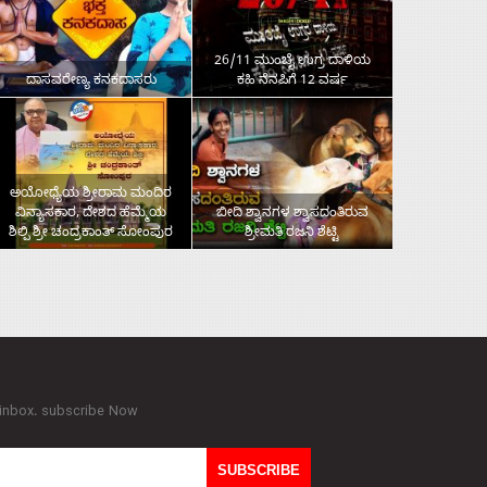
26/11 ಮುಂಬೈ ಉಗ್ರ ದಾಳಿಯ
ದಾಸವರೇಣ್ಯ ಕನಕದಾಸರು
ಕಹಿ ನೆನಪಿಗೆ 12 ವರ್ಷ
ಅಯೋಧ್ಯೆಯ ಶ್ರೀರಾಮ ಮಂದಿರ
ವಿನ್ಯಾಸಕಾರ, ದೇಶದ ಹೆಮ್ಮೆಯ
ಬೀದಿ ಶ್ವಾನಗಳ ಶ್ವಾಸದಂತಿರುವ
ಶಿಲ್ಪಿ ಶ್ರೀ ಚಂದ್ರಕಾಂತ್‌ ಸೋಂಪುರ
ಶ್ರೀಮತಿ ರಜನಿ ಶೆಟ್ಟಿ
 inbox. subscribe Now