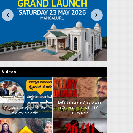
Videos
Lets celebrate Vijay Diwas
ವಿಶ್ವಗುರುವಾಗುತ್ತ ಭಾರತ – ಶ್ರೀ
in Conversation with Lt Cdr
ಸುನೀಲ್‌ ಕುಲಕರ್ಣಿ
Bijay Nair