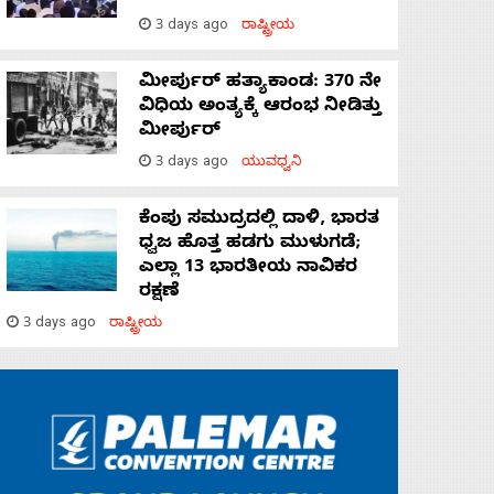
3 days ago
ರಾಷ್ಟ್ರೀಯ
ಮೀರ್ಪುರ್ ಹತ್ಯಾಕಾಂಡ: 370 ನೇ
ವಿಧಿಯ ಅಂತ್ಯಕ್ಕೆ ಆರಂಭ ನೀಡಿತ್ತು
ಮೀರ್ಪುರ್
3 days ago
ಯುವಧ್ವನಿ
ಕೆಂಪು ಸಮುದ್ರದಲ್ಲಿ ದಾಳಿ, ಭಾರತ
ಧ್ವಜ ಹೊತ್ತ ಹಡಗು ಮುಳುಗಡೆ;
ಎಲ್ಲಾ 13 ಭಾರತೀಯ ನಾವಿಕರ
ರಕ್ಷಣೆ
3 days ago
ರಾಷ್ಟ್ರೀಯ