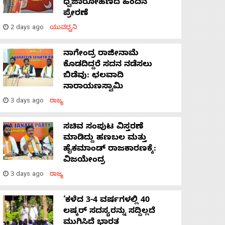
ಧ್ವಜಾರೋಹಣದ ಹಿಂದಿನ
ಪ್ರೇರಣೆ
2 days ago
ಯುವಧ್ವನಿ
ನಾಗೇಂದ್ರ ರಾಜೀನಾಮೆ
ಕೊಡದಿದ್ದರೆ ಸದನ ನಡೆಸಲು
ಬಿಡೆವು: ಛಲವಾದಿ
ನಾರಾಯಣಸ್ವಾಮಿ
3 days ago
ರಾಜ್ಯ
ಸಚಿವ ಸಂಪುಟ ವಿಸ್ತರಣೆ
ಮಾಡಿದ್ದು ಹಣಬಲ ಮತ್ತು
ಹೈಕಮಾಂಡ್ ರಾಜಕಾರಣಕ್ಕೆ:
ವಿಜಯೇಂದ್ರ
3 days ago
ರಾಜ್ಯ
‘ಕಳೆದ 3-4 ವರ್ಷಗಳಲ್ಲಿ 40
ಲಷ್ಕರ್ ಸದಸ್ಯರನ್ನು ಸದ್ದಿಲ್ಲದೆ
ಮುಗಿಸಿದೆ ಭಾರತ