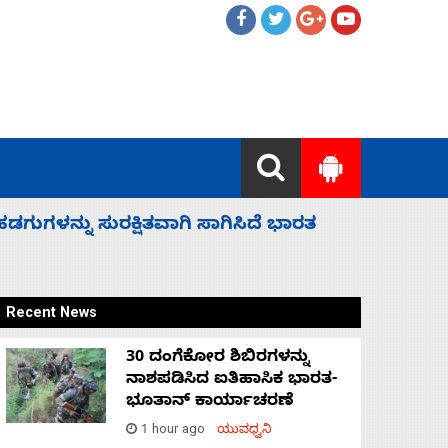
 ಬಿಡೆವು: ಛಲವಾದಿ ನಾರಾಯಣಸ್ವಾಮಿ
ಸಚಿವ ಸಂಪು
Recent News
30 ದಂಗೆಕೋರ ಶಿಬಿರಗಳನ್ನು
ನಾಶಪಡಿಸಿದ ಐತಿಹಾಸಿಕ ಭಾರತ-
ಭೂತಾನ್ ಕಾರ್ಯಾಚರಣೆ
1 hour ago
ಯುವಧ್ವನಿ