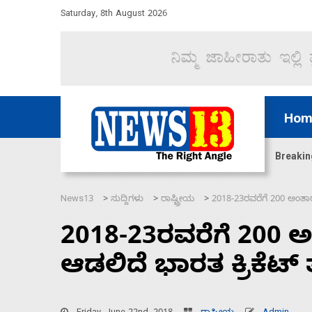
Saturday, 8th August 2026
Hom
ಜಲಸಂಧಿ ಮೂಲಕ 60 ಹಡಗುಗಳನ್ನು ಸುರಕ್ಷಿತವಾಗಿ ಸಾಗಿಸಿದೆ ಭ
Breakin
News13
ಸುದ್ದಿಗಳು
ರಾಷ್ಟ್ರೀಯ
2018-23ರವರೆಗೆ 200 ಅಂತಾರಾ
>
>
>
2018-23ರವರೆಗೆ 200 ಅ
ಆಡಲಿದೆ ಭಾರತ ಕ್ರಿಕೆಟ್