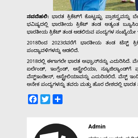
Us
ನವದೆಹಲಿ:
ಭಾರತ ಕ್ರಿಕೆಟ್‌ಗೆ ಕೊಟ್ಟಷ್ಟು ಪ್ರಾಶಸ್ತ್ಯವನ
Advertise
ಭವಿಷ್ಯದಲ್ಲಿ ಭಾರತೀಯ ಕ್ರಿಕೆಟ್ ತಂಡ ಅತ್ಯಂತ ಬ್ಯೂಸ
ಭಾರತೀಯ ಕ್ರಿಕೆಟ್ ತಂಡ ಆಡಲಿರುವ ಪಂದ್ಯಗಳ ಸಂಖ್ಯೆಯೇ
With
2018ರಿಂದ 2023ರವರೆಗೆ ಭಾರತೀಯ ತಂಡ ಟೆಸ್ಟ್ ಕ್ರಿಕ
ಪಂದ್ಯಾವಳಿಗಳನ್ನು ಆಡಲಿದೆ.
s
2018ರಲ್ಲಿ ಈಗಾಗಲೇ ಭಾರತ ಅಫ್ಘಾನ್‌ನನ್ನು ಎದುರಿಸಿದೆ. ವೆಸ್ಟ
ಐರ್ಲೆಂಡ್, ಇಂಗ್ಲೆಂಡ್, ಆಸ್ಟ್ರೇಲಿಯಾ, ನ್ಯೂಜಿಲ್ಯಾಂಡ್‌ಗೆ
ವೆಸ್ಟ್‌ಇಂಡೀಸ್, ಆಸ್ಟ್ರೇಲಿಯಾವನ್ನು ಎದುರಿಸಲಿದೆ. ವೆಸ್ಟ್
Contact
ಅನೇಕ ಪಂದ್ಯಗಳನ್ನು ತವರು ಮತ್ತು ಹೊರ ದೇಶದಲ್ಲಿ ಭಾರತ
Facebook
Twitter
Share
Us
Admin