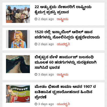
22 ಅತ್ಯುತ್ತಮ ನೇಕಾರರಿಗೆ ರಾಷ್ಟ್ರೀಯ
ಕೈಮಗ್ಗ ಪ್ರಶಸ್ತಿ ಪ್ರದಾನ
2 days ago
ರಾಷ್ಟ್ರೀಯ
1520 ರಲ್ಲಿ ಇಸ್ಮಾಯಿಲ್ ಆದಿಲ್ ಷಾನ
ಪಡೆಗಳನ್ನು ಸೋಲಿಸಿದ್ದರು ಕೃಷ್ಣದೇವರಾಯ
2 days ago
ಯುವಧ್ವನಿ
ಬಿಕ್ಕಟ್ಟಿನ ವೇಳೆ ಹಾರ್ಮುಜ್ ಜಲಸಂಧಿ
ಮೂಲಕ 60 ಹಡಗುಗಳನ್ನು ಸುರಕ್ಷಿತವಾಗಿ
ಸಾಗಿಸಿದೆ ಭಾರತ
3 days ago
ರಾಷ್ಟ್ರೀಯ
ಮೇಡಂ ಭಿಕಾಜಿ ಕಾಮಾ ಅವರ 1907 ರ
ಐತಿಹಾಸಿಕ ಧ್ವಜಾರೋಹಣದ ಹಿಂದಿನ
ಪ್ರೇರಣೆ
3 days ago
ಯುವಧ್ವನಿ