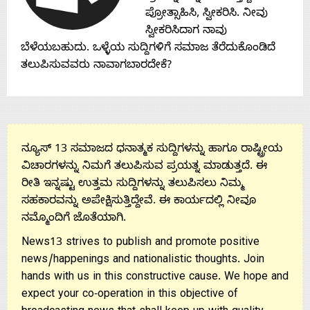
Contact
ಪ್ರೋತ್ಸಾಹಿಸಿ, ಸ್ವೀಕರಿಸಿ. ನೀವು
ಸ್ವೀಕರಿಸಿದಾಗ ನಾವು
Us
ಬೆಳೆಯಬಹುದು. ಒಳ್ಳೆಯ ಸುದ್ದಿಗಳಿಗೆ ಸಮಾಜ ತೆರೆದುಕೊಂಡಿದೆ
ತಲುಪಿಸುವವರು ನಾವಾಗಬಾರದೇಕೆ?
ನ್ಯೂಸ್ 13 ಸಮಾಜದ ಧನಾತ್ಮಕ ಸುದ್ದಿಗಳನ್ನು ಹಾಗೂ ರಾಷ್ಟ್ರೀಯ
ವಿಚಾರಗಳನ್ನು ನಿಮಗೆ ತಲುಪಿಸುವ ಪ್ರಯತ್ನ ಮಾಡುತ್ತದೆ. ಈ
ರೀತಿ ಇನ್ನಷ್ಟು ಉತ್ತಮ ಸುದ್ದಿಗಳನ್ನು ತಲುಪಿಸಲು ನಿಮ್ಮ
ಸಹಕಾರವನ್ನು ಅಪೇಕ್ಷಿಸುತ್ತಿದ್ದೇವೆ. ಈ ಕಾರ್ಯದಲ್ಲಿ ನೀವೂ
ನಮ್ಮೊಂದಿಗೆ ಜೊತೆಯಾಗಿ.
News13 strives to publish and promote positive
news/happenings and nationalistic thoughts. Join
hands with us in this constructive cause. We hope and
expect your co-operation in this objective of