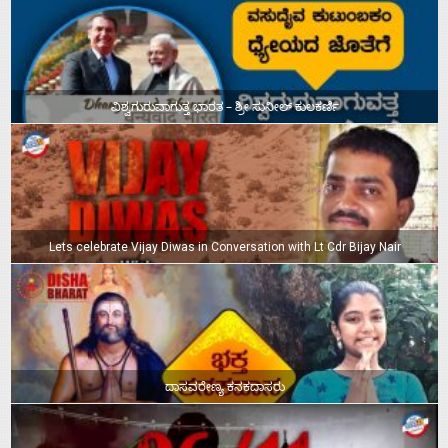
ವಿಶ್ವಗುರುವಾಗುತ್ತ ಭಾರತ – ಶ್ರೀ ಸುನೀಲ್‌ ಕುಲಕರ್ಣಿ
Lets celebrate Vijay Diwas in Conversation with Lt Cdr Bijay Nair
ದಾಸವರೇಣ್ಯ ಕನಕದಾಸರು