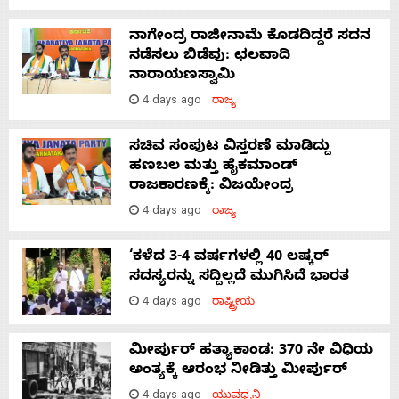
ನಾಗೇಂದ್ರ ರಾಜೀನಾಮೆ ಕೊಡದಿದ್ದರೆ ಸದನ
ನಡೆಸಲು ಬಿಡೆವು: ಛಲವಾದಿ
ನಾರಾಯಣಸ್ವಾಮಿ
4 days ago
ರಾಜ್ಯ
ಸಚಿವ ಸಂಪುಟ ವಿಸ್ತರಣೆ ಮಾಡಿದ್ದು
ಹಣಬಲ ಮತ್ತು ಹೈಕಮಾಂಡ್
ರಾಜಕಾರಣಕ್ಕೆ: ವಿಜಯೇಂದ್ರ
4 days ago
ರಾಜ್ಯ
‘ಕಳೆದ 3-4 ವರ್ಷಗಳಲ್ಲಿ 40 ಲಷ್ಕರ್
ಸದಸ್ಯರನ್ನು ಸದ್ದಿಲ್ಲದೆ ಮುಗಿಸಿದೆ ಭಾರತ
4 days ago
ರಾಷ್ಟ್ರೀಯ
ಮೀರ್ಪುರ್ ಹತ್ಯಾಕಾಂಡ: 370 ನೇ ವಿಧಿಯ
ಅಂತ್ಯಕ್ಕೆ ಆರಂಭ ನೀಡಿತ್ತು ಮೀರ್ಪುರ್
4 days ago
ಯುವಧ್ವನಿ