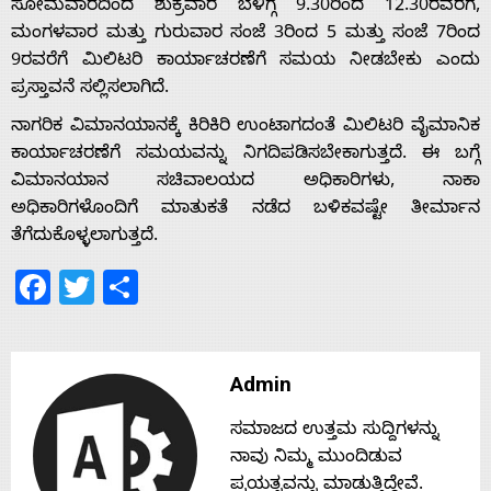
ಸೋಮವಾರದಿಂದ ಶುಕ್ರವಾರ ಬೆಳಿಗ್ಗೆ 9.30ರಿಂದ 12.30ರವರೆಗೆ,
ಮಂಗಳವಾರ ಮತ್ತು ಗುರುವಾರ ಸಂಜೆ 3ರಿಂದ 5 ಮತ್ತು ಸಂಜೆ 7ರಿಂದ
9ರವರೆಗೆ ಮಿಲಿಟರಿ ಕಾರ್ಯಾಚರಣೆಗೆ ಸಮಯ ನೀಡಬೇಕು ಎಂದು
Home
ಪ್ರಸ್ತಾವನೆ ಸಲ್ಲಿಸಲಾಗಿದೆ.
ನಾಗರಿಕ ವಿಮಾನಯಾನಕ್ಕೆ ಕಿರಿಕಿರಿ ಉಂಟಾಗದಂತೆ ಮಿಲಿಟರಿ ವೈಮಾನಿಕ
About
ಕಾರ್ಯಾಚರಣೆಗೆ ಸಮಯವನ್ನು ನಿಗದಿಪಡಿಸಬೇಕಾಗುತ್ತದೆ. ಈ ಬಗ್ಗೆ
ವಿಮಾನಯಾನ ಸಚಿವಾಲಯದ ಅಧಿಕಾರಿಗಳು, ನಾಕಾ
Us
ಅಧಿಕಾರಿಗಳೊಂದಿಗೆ ಮಾತುಕತೆ ನಡೆದ ಬಳಿಕವಷ್ಟೇ ತೀರ್ಮಾನ
ತೆಗೆದುಕೊಳ್ಳಲಾಗುತ್ತದೆ.
Facebook
Twitter
Share
Advertise
With
Admin
s
ಸಮಾಜದ ಉತ್ತಮ ಸುದ್ದಿಗಳನ್ನು
ನಾವು ನಿಮ್ಮ ಮುಂದಿಡುವ
ಪ್ರಯತ್ನವನ್ನು ಮಾಡುತ್ತಿದ್ದೇವೆ.