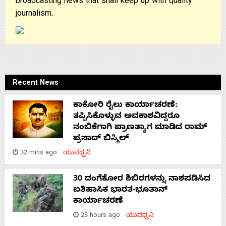
broadcasting news that shall keep up with quality
journalism.
Recent News
ಕಾಕೋರಿ ರೈಲು ಕಾರ್ಯಾಚರಣೆ:
ತಪ್ಪಿಸಿಕೊಳ್ಳುವ ಅವಕಾಶವಿದ್ದರೂ
ನಂಬಿಕೆಗಾಗಿ ಪ್ರಾಣತ್ಯಾಗ ಮಾಡಿದ ರಾಮ್
ಪ್ರಸಾದ್ ಬಿಸ್ಮಿಲ್
32 mins ago
ಯುವಧ್ವನಿ
30 ದಂಗೆಕೋರ ಶಿಬಿರಗಳನ್ನು ನಾಶಪಡಿಸಿದ
ಐತಿಹಾಸಿಕ ಭಾರತ-ಭೂತಾನ್
ಕಾರ್ಯಾಚರಣೆ
23 hours ago
ಯುವಧ್ವನಿ