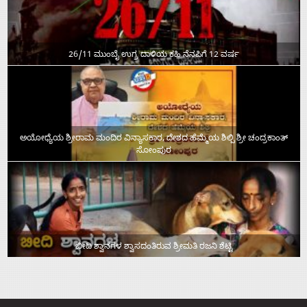
26/11 ಮುಂಬೈ ಉಗ್ರ ದಾಳಿಯ ಕಹಿ ನೆನಪಿಗೆ 12 ವರ್ಷ
ಅಯೋಧ್ಯೆಯ ಶ್ರೀರಾಮ ಮಂದಿರ ವಿನ್ಯಾಸಕಾರ, ದೇಶದ ಹೆಮ್ಮೆಯ ಶಿಲ್ಪಿ ಶ್ರೀ ಚಂದ್ರಕಾಂತ್‌
ಸೋಂಪುರ
ಬೀದಿ ಶ್ವಾನಗಳ ಶ್ವಾಸದಂತಿರುವ ಶ್ರೀಮತಿ ರಜನಿ ಶೆಟ್ಟಿ