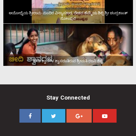
ಅಯೋಧ್ಯೆಯ ಶ್ರೀರಾಮ ಮಂದಿರ ವಿನ್ಯಾಸಕಾರ, ದೇಶದ ಹೆಮ್ಮೆಯ ಶಿಲ್ಪಿ ಶ್ರೀ ಚಂದ್ರಕಾಂತ್‌
ಸೋಂಪುರ
ಬೀದಿ ಶ್ವಾನಗಳ ಶ್ವಾಸದಂತಿರುವ ಶ್ರೀಮತಿ ರಜನಿ ಶೆಟ್ಟಿ
Stay Connected