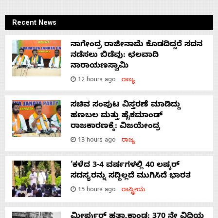
Recent News
ನಾಗೇಂದ್ರ ರಾಜೀನಾಮೆ ಕೊಡದಿದ್ದರೆ ಸದನ
ನಡೆಸಲು ಬಿಡೆವು: ಛಲವಾದಿ
ನಾರಾಯಣಸ್ವಾಮಿ
12 hours ago
ರಾಜ್ಯ
ಸಚಿವ ಸಂಪುಟ ವಿಸ್ತರಣೆ ಮಾಡಿದ್ದು
ಹಣಬಲ ಮತ್ತು ಹೈಕಮಾಂಡ್
ರಾಜಕಾರಣಕ್ಕೆ: ವಿಜಯೇಂದ್ರ
13 hours ago
ರಾಜ್ಯ
‘ಕಳೆದ 3-4 ವರ್ಷಗಳಲ್ಲಿ 40 ಲಷ್ಕರ್
ಸದಸ್ಯರನ್ನು ಸದ್ದಿಲ್ಲದೆ ಮುಗಿಸಿದೆ ಭಾರತ
15 hours ago
ರಾಷ್ಟ್ರೀಯ
ಮೀರ್ಪುರ್ ಹತ್ಯಾಕಾಂಡ: 370 ನೇ ವಿಧಿಯ