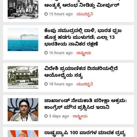
ಅಂತ್ಯಕ್ಕೆ ಆರಂಭ ನೀಡಿತ್ತು ಮೀರ್ಪುರ್
15 hours ago
ಯುವಧ್ವನಿ
ಕೆಂಪು ಸಮುದ್ರದಲ್ಲಿ ದಾಳಿ, ಭಾರತ ಧ್ವಜ
ಹೊತ್ತ ಹಡಗು ಮುಳುಗಡೆ; ಎಲ್ಲಾ 13
ಭಾರತೀಯ ನಾವಿಕರ ರಕ್ಷಣೆ
16 hours ago
ರಾಷ್ಟ್ರೀಯ
ವಿದೇಶಿ ಪ್ರಯಾಣಿಕನ ದಿನಚರಿಯಲ್ಲಿದೆ
ಅಯೋಧ್ಯೆಯ ಸತ್ಯ
18 hours ago
ಯುವಧ್ವನಿ
ಜಾರ್ಖಾಂಡ್‌ ನೇಮಕಾತಿ ಪರೀಕ್ಷಾ ಅಕ್ರಮ:
ಕಾಂಗ್ರೆಸ್‌ ಮೌನ ಪ್ರಶ್ನಿಸಿದ ಇರಾನಿ
3 days ago
ರಾಷ್ಟ್ರೀಯ
ರಾಷ್ಟ್ರವ್ಯಾಪಿ 100 ವಾರಗಳ ಮಾದಕ ದ್ರವ್ಯ