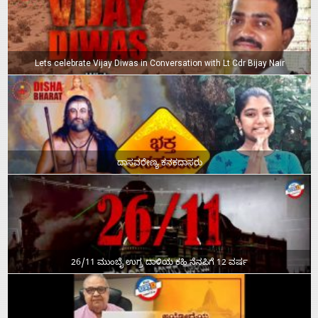
Lets celebrate Vijay Diwas in Conversation with Lt Cdr Bijay Nair
ದಾಸವರೇಣ್ಯ ಕನಕದಾಸರು
26/11 ಮುಂಬೈ ಉಗ್ರ ದಾಳಿಯ ಕಹಿ ನೆನಪಿಗೆ 12 ವರ್ಷ