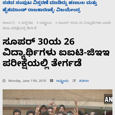
‘ಕಳೆದ 3-4 ವರ್ಷಗಳಲ್ಲಿ 40 ಲಷ್ಕರ್ ಸದಸ್ಯರನ್ನು ಸದ್ದಿಲ್ಲದೆ
ಕ
ಮುಗಿಸಿದೆ ಭಾರತ
News13
ಸುದ್ದಿಗಳು
ರಾಷ್ಟ್ರೀಯ
ಸೂಪರ್ 30ಯ 26 ವಿದ್ಯಾರ್ಥಿಗಳು ಐಐಟಿ-
>
>
>
ಜಿಇಇ ಪರೀಕ್ಷೆಯಲ್ಲಿ ತೇರ್ಗಡೆ
ಸೂಪರ್ 30ಯ 26
ವಿದ್ಯಾರ್ಥಿಗಳು ಐಐಟಿ-ಜಿಇಇ
ಪರೀಕ್ಷೆಯಲ್ಲಿ ತೇರ್ಗಡೆ
Monday, June 11th, 2018
ರಾಷ್ಟ್ರೀಯ
Admin