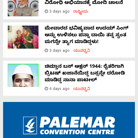
ವಿರೋಧಿ ಅಭಿಯಾನಕ್ಕೆ ಮೋದಿ ಚಾಲನೆ
3 days ago
ರಾಷ್ಟ್ರೀಯ
ಮೇವಾರದ ಭವಿಷ್ಯವಾದ ಉದಯ್ ಸಿಂಗ್
ಅನ್ನು ಉಳಿಸಲು ಪನ್ನಾ ದಾಯಿ ತನ್ನ ಸ್ವಂತ
ಮಗನ್ನೇ ತ್ಯಾಗ ಮಾಡಿದ್ದಳು!
3 days ago
ಯುವಧ್ವನಿ
ಚಿಮ್ತಾನ ಬಸ್ ಆಕ್ಷನ್ 1944: ರೈತರಿಗಾಗಿ
ಬ್ರಿಟಷ್‌ ಖಜಾನೆಯಿದ್ದ ಬಸ್ಸನ್ನೇ ದರೋಡಿ
ಮಾಡಿದ್ದ ನಾನಾ ಪಾಟೀಲ್
4 days ago
ಯುವಧ್ವನಿ