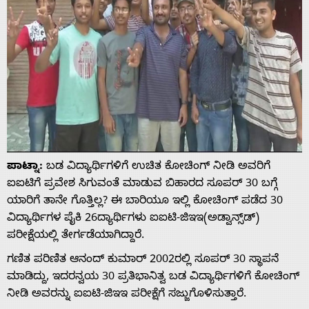
ಪಾಟ್ನಾ:
ಬಡ ವಿದ್ಯಾರ್ಥಿಗಳಿಗೆ ಉಚಿತ ಕೋಚಿಂಗ್ ನೀಡಿ ಅವರಿಗೆ
ಐಐಟಿಗೆ ಪ್ರವೇಶ ಸಿಗುವಂತೆ ಮಾಡುವ ಬಿಹಾರದ ಸೂಪರ್ 30 ಬಗ್ಗೆ
ಯಾರಿಗೆ ತಾನೇ ಗೊತ್ತಿಲ್ಲ? ಈ ಬಾರಿಯೂ ಇಲ್ಲಿ ಕೋಚಿಂಗ್ ಪಡೆದ 30
ವಿದ್ಯಾರ್ಥಿಗಳ ಪೈಕಿ 26ದ್ಯಾರ್ಥಿಗಳು ಐಐಟಿ-ಜಿಇಇ(ಅಡ್ವಾನ್ಸ್‌ಡ್)
ಪರೀಕ್ಷೆಯಲ್ಲಿ ತೇರ್ಗಡೆಯಾಗಿದ್ದಾರೆ.
ಗಣಿತ ಪರಿಣಿತ ಆನಂದ್ ಕುಮಾರ್ 2002ರಲ್ಲಿ ಸೂಪರ್ 30 ಸ್ಥಾಪನೆ
ಮಾಡಿದ್ದು, ಇದರನ್ವಯ 30 ಪ್ರತಿಭಾನಿತ್ವ ಬಡ ವಿದ್ಯಾರ್ಥಿಗಳಿಗೆ ಕೋಚಿಂಗ್
ನೀಡಿ ಅವರನ್ನು ಐಐಟಿ-ಜಿಇಇ ಪರೀಕ್ಷೆಗೆ ಸಜ್ಜುಗೊಳಿಸುತ್ತಾರೆ.