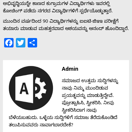
ಅಭಿವೃದ್ಧಿಯನ್ನೇ ಕಾಣದ ಕುಗ್ರಾಮಗಳ ವಿದ್ಯಾರ್ಥಿಗಳು ಇವರಲ್ಲಿ
Home
ಕೋಚಿಂಗ್ ಪಡೆದು ನಗರದ ವಿದ್ಯಾರ್ಥಿಗಳಿಗೆ ಸ್ಪರ್ಧೆಯೊಡ್ಡುತ್ತಾರೆ.
ಮುಂದಿನ ವರ್ಷದಿಂದ 90 ವಿದ್ಯಾರ್ಥಿಗಳನ್ನು ಐಐಟಿ-ಜಿಇಇ ಪರೀಕ್ಷೆಗೆ
About
ತಯಾರು ಮಾಡುವ ಮಹತ್ತರವಾದ ಆಶಯವನ್ನು ಆನಂದ್ ಹೊಂದಿದ್ದಾರೆ.
Facebook
Twitter
Share
Us
Advertise
Admin
ಸಮಾಜದ ಉತ್ತಮ ಸುದ್ದಿಗಳನ್ನು
With
ನಾವು ನಿಮ್ಮ ಮುಂದಿಡುವ
ಪ್ರಯತ್ನವನ್ನು ಮಾಡುತ್ತಿದ್ದೇವೆ.
s
ಪ್ರೋತ್ಸಾಹಿಸಿ, ಸ್ವೀಕರಿಸಿ. ನೀವು
ಸ್ವೀಕರಿಸಿದಾಗ ನಾವು
ಬೆಳೆಯಬಹುದು. ಒಳ್ಳೆಯ ಸುದ್ದಿಗಳಿಗೆ ಸಮಾಜ ತೆರೆದುಕೊಂಡಿದೆ
Contact
ತಲುಪಿಸುವವರು ನಾವಾಗಬಾರದೇಕೆ?