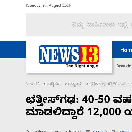
Saturday, 8th August 2026
Hom
ಜಲಸಂಧಿ ಮೂಲಕ 60 ಹಡಗುಗಳನ್ನು ಸುರಕ್ಷಿತವಾಗಿ ಸಾಗಿಸಿದೆ ಭ
Breakin
News13
ಸುದ್ದಿಗಳು
ರಾಷ್ಟ್ರೀಯ
ಛತ್ತೀಸ್‌ಗಢ: 40-50 ವರ್ಷ
>
>
>
ಛತ್ತೀಸ್‌ಗಢ: 40-50 ವರ
ಮಾಡಲಿದ್ದಾರೆ 12,00