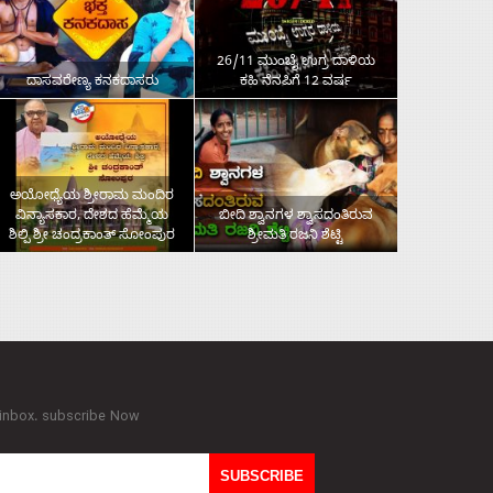
26/11 ಮುಂಬೈ ಉಗ್ರ ದಾಳಿಯ
ದಾಸವರೇಣ್ಯ ಕನಕದಾಸರು
ಕಹಿ ನೆನಪಿಗೆ 12 ವರ್ಷ
ಅಯೋಧ್ಯೆಯ ಶ್ರೀರಾಮ ಮಂದಿರ
ವಿನ್ಯಾಸಕಾರ, ದೇಶದ ಹೆಮ್ಮೆಯ
ಬೀದಿ ಶ್ವಾನಗಳ ಶ್ವಾಸದಂತಿರುವ
ಶಿಲ್ಪಿ ಶ್ರೀ ಚಂದ್ರಕಾಂತ್‌ ಸೋಂಪುರ
ಶ್ರೀಮತಿ ರಜನಿ ಶೆಟ್ಟಿ
 inbox. subscribe Now