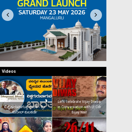
Videos
Lets celebrate Vijay Diwas
ವಿಶ್ವಗುರುವಾಗುತ್ತ ಭಾರತ – ಶ್ರೀ
in Conversation with Lt Cdr
ಸುನೀಲ್‌ ಕುಲಕರ್ಣಿ
Bijay Nair