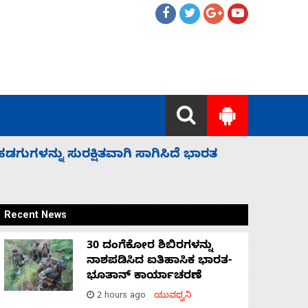
 ಬಿಡೆವು: ಛಲವಾದಿ ನಾರಾಯಣಸ್ವಾಮಿ
ಸಚಿವ ಸಂಪು
Recent News
30 ದಂಗೆಕೋರ ಶಿಬಿರಗಳನ್ನು
ನಾಶಪಡಿಸಿದ ಐತಿಹಾಸಿಕ ಭಾರತ-
ಭೂತಾನ್ ಕಾರ್ಯಾಚರಣೆ
2 hours ago
ಯುವಧ್ವನಿ