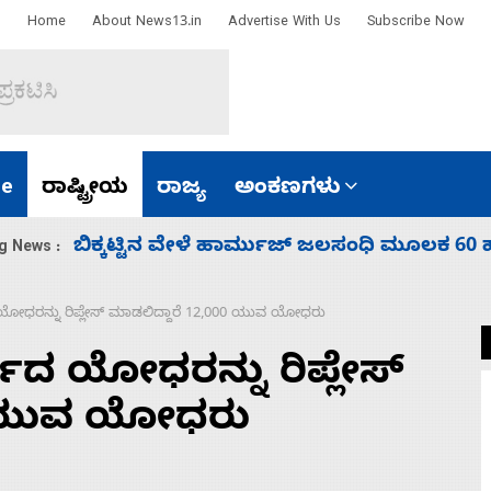
Home
About News13.in
Advertise With Us
Subscribe Now
e
ರಾಷ್ಟ್ರೀಯ
ರಾಜ್ಯ
ಅಂಕಣಗಳು
ಾರತ
ನಾಗೇಂದ್ರ ರಾಜೀನಾಮೆ ಕೊಡದಿದ್ದರೆ ಸದನ ನಡೆಸಲು
g News :
ದ ಯೋಧರನ್ನು ರಿಪ್ಲೇಸ್ ಮಾಡಲಿದ್ದಾರೆ 12,000 ಯುವ ಯೋಧರು
್ಷದ ಯೋಧರನ್ನು ರಿಪ್ಲೇಸ್
0 ಯುವ ಯೋಧರು