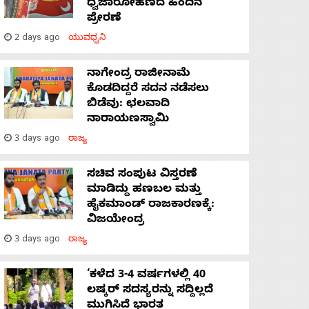
ಧ್ವಜಾರೋಹಣದ ಹಿಂದಿನ
ಪ್ರೇರಣೆ
2 days ago
ಯುವಧ್ವನಿ
ನಾಗೇಂದ್ರ ರಾಜೀನಾಮೆ
ಕೊಡದಿದ್ದರೆ ಸದನ ನಡೆಸಲು
ಬಿಡೆವು: ಛಲವಾದಿ
ನಾರಾಯಣಸ್ವಾಮಿ
3 days ago
ರಾಜ್ಯ
ಸಚಿವ ಸಂಪುಟ ವಿಸ್ತರಣೆ
ಮಾಡಿದ್ದು ಹಣಬಲ ಮತ್ತು
ಹೈಕಮಾಂಡ್ ರಾಜಕಾರಣಕ್ಕೆ:
ವಿಜಯೇಂದ್ರ
3 days ago
ರಾಜ್ಯ
‘ಕಳೆದ 3-4 ವರ್ಷಗಳಲ್ಲಿ 40
ಲಷ್ಕರ್ ಸದಸ್ಯರನ್ನು ಸದ್ದಿಲ್ಲದೆ
ಮುಗಿಸಿದೆ ಭಾರತ