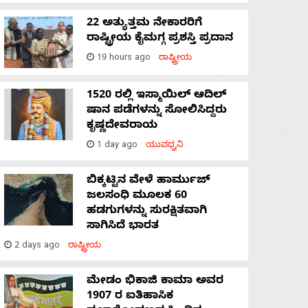
22 ಅತ್ಯುತ್ತಮ ನೇಕಾರರಿಗೆ
ರಾಷ್ಟ್ರೀಯ ಕೈಮಗ್ಗ ಪ್ರಶಸ್ತಿ ಪ್ರದಾನ
19 hours ago
ರಾಷ್ಟ್ರೀಯ
1520 ರಲ್ಲಿ ಇಸ್ಮಾಯಿಲ್ ಆದಿಲ್
ಷಾನ ಪಡೆಗಳನ್ನು ಸೋಲಿಸಿದ್ದರು
ಕೃಷ್ಣದೇವರಾಯ
1 day ago
ಯುವಧ್ವನಿ
ಬಿಕ್ಕಟ್ಟಿನ ವೇಳೆ ಹಾರ್ಮುಜ್
ಜಲಸಂಧಿ ಮೂಲಕ 60
ಹಡಗುಗಳನ್ನು ಸುರಕ್ಷಿತವಾಗಿ
ಸಾಗಿಸಿದೆ ಭಾರತ
2 days ago
ರಾಷ್ಟ್ರೀಯ
ಮೇಡಂ ಭಿಕಾಜಿ ಕಾಮಾ ಅವರ
1907 ರ ಐತಿಹಾಸಿಕ