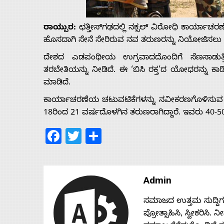
Us
ರಾಯ್ಪುರ:
ಛತ್ತೀಸ್‌ಗಢದಲ್ಲಿ ನಕ್ಸಲ್ ವಿರೋಧಿ ಕಾರ್ಯಾಚರಣ
Advertise
ಹೊಸದಾಗಿ ಸೇನೆ ಸೇರಿರುವ ನವ ತರುಣರನ್ನು ನಿಯೋಜಿಸಲು ಸ
ದೇಶದ ಎಡಪಂಥೀಯ ಉಗ್ರವಾದದೊಂದಿಗೆ ಸೆಣಸಾಡುತ್ತಿರು
With
ತರಬೇತಿಯನ್ನು ನೀಡಿದೆ. ಈ ‘ಬಿಸಿ ರಕ್ತ’ದ ಯೋಧರನ್ನು 
ಮಾಡಿದೆ.
s
ಕಾರ್ಯಾಚರಣೆಯ ಚಟುವಟಿಕೆಗಳನ್ನು ನವೀಕರಣಗೊಳಿಸುವ ಭ
18ರಿಂದ 21 ವರ್ಷದೊಳಗಿನ ತರುಣರಾಗಿದ್ದಾರೆ. ಇವರು 40-50 
Facebook
Twitter
Share
Contact
Us
Admin
ಸಮಾಜದ ಉತ್ತಮ ಸುದ್ದಿಗಳನ್
ಪ್ರೋತ್ಸಾಹಿಸಿ, ಸ್ವೀಕರಿಸಿ.