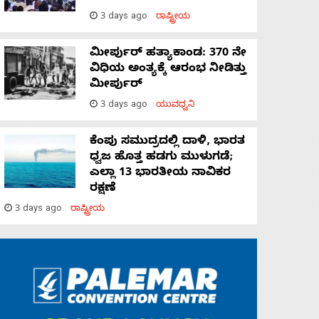
3 days ago
ರಾಷ್ಟ್ರೀಯ
ಮೀರ್ಪುರ್ ಹತ್ಯಾಕಾಂಡ: 370 ನೇ
ವಿಧಿಯ ಅಂತ್ಯಕ್ಕೆ ಆರಂಭ ನೀಡಿತ್ತು
ಮೀರ್ಪುರ್
3 days ago
ಯುವಧ್ವನಿ
ಕೆಂಪು ಸಮುದ್ರದಲ್ಲಿ ದಾಳಿ, ಭಾರತ
ಧ್ವಜ ಹೊತ್ತ ಹಡಗು ಮುಳುಗಡೆ;
ಎಲ್ಲಾ 13 ಭಾರತೀಯ ನಾವಿಕರ
ರಕ್ಷಣೆ
3 days ago
ರಾಷ್ಟ್ರೀಯ