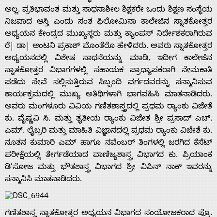
ಅಲ್ಲ. ಪ್ರತಿಭಾವಂತ ಮತ್ತು ಸಾಧನಾಶೀಲ ಶಿಕ್ಷಕರೇ ಒಂದು ಶಿಕ್ಷಣ ಸಂಸ್ಥೆಯ
ನಿಜವಾದ ಆಸ್ತಿ ಎಂದು ಸಂತ ಫಿಲೋಮಿನಾ ಕಾಲೇಜಿನ ಸ್ನಾತಕೋತ್ತರ
ಅಧ್ಯಯನ ಕೇಂದ್ರದ ಮುಖ್ಯಸ್ಥರು ಮತ್ತು ಕ್ಯಾಂಪಸ್ ನಿರ್ದೇಶಕರಾಗಿರುವ
ರೆ| ಡಾ| ಆಂಟನಿ ಪ್ರಕಾಶ್ ಮೊಂತೆರೊ ಹೇಳಿದರು. ಅವರು ಸ್ನಾತಕೋತ್ತರ
ಅಧ್ಯಯನದಲ್ಲಿ ವಿಶೇಷ ಸಾಧನೆಯನ್ನು ಮಾಡಿ, ಇದೀಗ ಕಾಲೇಜಿನ
ಸ್ನಾತಕೋತ್ತರ ವಿಭಾಗಗಳಲ್ಲಿ ಸಹಾಯಕ ಪ್ರಾಧ್ಯಾಪಕರಾಗಿ ನೇಮಕಾತಿ
ಪಡೆದು ಸೇವೆ ಸಲ್ಲಿಸುತ್ತಿರುವ ಸಿಬ್ಬಂದಿ ವರ್ಗದವರನ್ನು ಸನ್ಮಾನಿಸುವ
ಕಾರ್ಯಕ್ರಮದಲ್ಲಿ ಮುಖ್ಯ ಅತಿಥಿಗಳಾಗಿ ಭಾಗವಹಿಸಿ ಮಾತನಾಡಿದರು.
ಅವರು ಮಂಗಳೂರು ವಿವಿಯ ಗಣಿತಶಾಸ್ತ್ರದಲ್ಲಿ ಪ್ರಥಮ ರ್‍ಯಾಂಕು ವಿಜೇತೆ
ಕು. ವೈಷ್ಣವಿ ಸಿ. ಮತ್ತು ತೃತೀಯ ರ್‍ಯಾಂಕು ವಿಜೇತ ಶ್ರೀ ಪ್ರಸಾದ್ ಎಚ್.
ಎಮ್. ಲೈಬ್ರರಿ ಮತ್ತು ಮಾಹಿತಿ ವಿಜ್ಞಾನದಲ್ಲಿ ಪ್ರಥಮ ರ್‍ಯಾಂಕು ವಿಜೇತೆ ಕು.
ನೂತನ ಕುಮಾರಿ ಎಮ್ ಹಾಗೂ ನವೆಂಬರ್ ತಿಂಗಳಲ್ಲಿ ಜರಗಿದ ಕೆಸೆಟ್
ಪರೀಕ್ಷೆಯಲ್ಲಿ ತೇರ್ಗಡೆಯಾದ ವಾಣಿಜ್ಯಶಾಸ್ತ್ರ ವಿಭಾಗದ ಕು. ಪ್ರಿಯಾಂಕ
ಡಿ’ಸೋಜ ಮತ್ತು ಭೌತಶಾಸ್ತ್ರ ವಿಭಾಗದ ಶ್ರೀ ವಿಪಿನ್ ನಾಕ್ ಇವರನ್ನು
ಸನ್ಮಾನಿಸಿ ಮಾತನಾಡಿದರು.
ಗಣಿತಶಾಸ್ತ್ರ ಸ್ನಾತಕೋತ್ತರ ಅಧ್ಯಯನ ವಿಭಾಗದ ಸಂಯೋಜಕರಾದ ಪ್ರೊ.