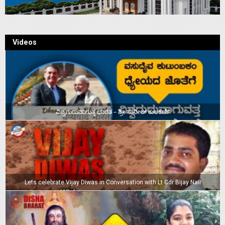
Videos
ವಿಶ್ವಗುರುವಾಗುತ್ತ ಭಾರತ – ಶ್ರೀ ಸುನೀಲ್‌ ಕುಲಕರ್ಣಿ
Lets celebrate Vijay Diwas in Conversation with Lt Cdr Bijay Nair