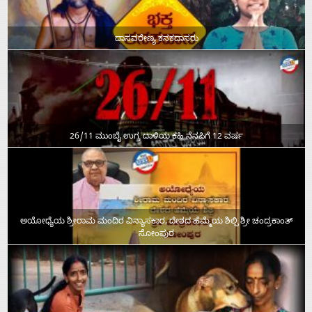
ದಾಸವರೇಣ್ಯ ಕನಕದಾಸರು
26/11 ಮುಂಬೈ ಉಗ್ರ ದಾಳಿಯ ಕಹಿ ನೆನಪಿಗೆ 12 ವರ್ಷ
ಅಯೋಧ್ಯೆಯ ಶ್ರೀರಾಮ ಮಂದಿರ ವಿನ್ಯಾಸಕಾರ, ದೇಶದ ಹೆಮ್ಮೆಯ ಶಿಲ್ಪಿ ಶ್ರೀ ಚಂದ್ರಕಾಂತ್‌
ಸೋಂಪುರ