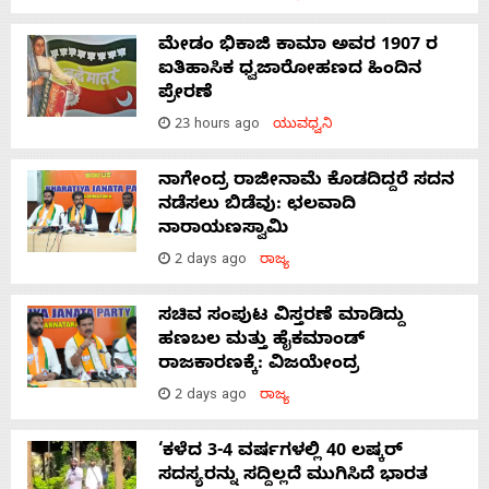
ಮೇಡಂ ಭಿಕಾಜಿ ಕಾಮಾ ಅವರ 1907 ರ
ಐತಿಹಾಸಿಕ ಧ್ವಜಾರೋಹಣದ ಹಿಂದಿನ
ಪ್ರೇರಣೆ
23 hours ago
ಯುವಧ್ವನಿ
ನಾಗೇಂದ್ರ ರಾಜೀನಾಮೆ ಕೊಡದಿದ್ದರೆ ಸದನ
ನಡೆಸಲು ಬಿಡೆವು: ಛಲವಾದಿ
ನಾರಾಯಣಸ್ವಾಮಿ
2 days ago
ರಾಜ್ಯ
ಸಚಿವ ಸಂಪುಟ ವಿಸ್ತರಣೆ ಮಾಡಿದ್ದು
ಹಣಬಲ ಮತ್ತು ಹೈಕಮಾಂಡ್
ರಾಜಕಾರಣಕ್ಕೆ: ವಿಜಯೇಂದ್ರ
2 days ago
ರಾಜ್ಯ
‘ಕಳೆದ 3-4 ವರ್ಷಗಳಲ್ಲಿ 40 ಲಷ್ಕರ್
ಸದಸ್ಯರನ್ನು ಸದ್ದಿಲ್ಲದೆ ಮುಗಿಸಿದೆ ಭಾರತ