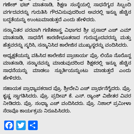
ಗಣೇಶ್ ಭಟ್ ಮಾತನಾಡಿ, ಶಿಕ್ಷಣ ಸಂಸ್ಥೆಯಲ್ಲಿ ಸಾಧನೆಗ್ಯದ ಸಿಬ್ಬಂದಿ
ವರ್ಗದವರನ್ನು ಗುರುತಿಸಿ ಗೌರವಿಸುವುದರಿಂದ ಅವರಲ್ಲಿ ಇನ್ನೂ ಹೆಚ್ಚಿನ
ಬದ್ದತೆಯನ್ನು ಉಂಟುಮಾಡುತ್ತದೆ ಎಂದು ಹೇಳಿದರು.
Home
ಸನ್ಮಾನಿತರ ಪರವಾಗಿ ಗಣಿತಶಾಸ್ತ್ರ ವಿಭಾಗದ ಶ್ರೀ ಪ್ರಸಾದ್ ಎಚ್ ಎಮ್
ಮಾತನಾಡಿ, ಸಾಧನೆಗೆ ಕಾರಣೀಭೂತರಾದ ಗುರುವೃಂದವರನ್ನು ಮತ್ತು
ಹೆತ್ತವರನ್ನು ಸ್ಮರಿಸಿ, ಸನ್ಮಾನಿಸಿದ ಕಾಲೇಜಿನ ಮುಖ್ಯಸ್ಥರನ್ನು ವಂದಿಸಿದರು.
About
ಅಧ್ಯಕ್ಷತೆಯನ್ನು ವಹಿಸಿದ ಕಾಲೇಜಿನ ಪ್ರಾಚಾರ್ಯ ಪ್ರೊ. ಲಿಯೊ ನೊರೊನ್ಹ
ಮಾತನಾಡಿ, ಸನ್ಮಾನವನ್ನು ಮಾಡುವುದರಿಂದ ಶಿಕ್ಷಕರಲ್ಲಿ ಇನ್ನೂ ಹೆಚ್ಚಿನ
Us
ಸಾಧನೆಯನ್ನು ಮಾಡಲು ಸ್ಪೂರ್ತಿಯನ್ನುಂಟು ಮಾಡುತ್ತದೆ ಎಂದು
ಹೇಳಿದರು.
Advertise
ಸಹಾಯಕ ಪ್ರಾಧ್ಯಾಪಕರಾದ ಪ್ರೊ. ಶ್ರೀದೇವಿ ಎಚ್ ಪ್ರಾರ್ಥನೆಗೈದರು. ಪ್ರೊ.
ಕೃಷ್ಣ ಸ್ವಾಗತಿಸಿದರು. ಪ್ರೊ. ಪ್ರದೀಪ್ ಕೆ. ಎಸ್. ರ್‍ಯಾಂಕ್ ವಿಜೇತರ ವಿವರ
ನೀಡಿದರು. ಪ್ರೊ. ಸಂಧ್ಯಾ ಎಚ್ ವಂದಿಸಿದರು. ಪ್ರೊ. ನಿಶಾಲ್ ಪ್ರಮೀಳಾ
With
ಸೆರಾವೊ ಕಾರ್ಯಕ್ರಮ ನಿರೂಪಿಸಿದರು.
s
Facebook
Twitter
Share