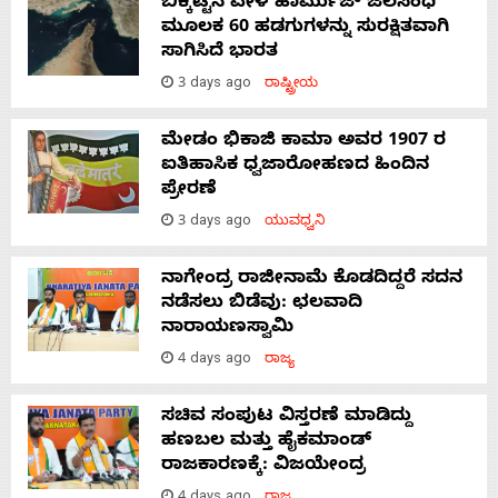
ಬಿಕ್ಕಟ್ಟಿನ ವೇಳೆ ಹಾರ್ಮುಜ್ ಜಲಸಂಧಿ
ಮೂಲಕ 60 ಹಡಗುಗಳನ್ನು ಸುರಕ್ಷಿತವಾಗಿ
ಸಾಗಿಸಿದೆ ಭಾರತ
3 days ago
ರಾಷ್ಟ್ರೀಯ
ಮೇಡಂ ಭಿಕಾಜಿ ಕಾಮಾ ಅವರ 1907 ರ
ಐತಿಹಾಸಿಕ ಧ್ವಜಾರೋಹಣದ ಹಿಂದಿನ
ಪ್ರೇರಣೆ
3 days ago
ಯುವಧ್ವನಿ
ನಾಗೇಂದ್ರ ರಾಜೀನಾಮೆ ಕೊಡದಿದ್ದರೆ ಸದನ
ನಡೆಸಲು ಬಿಡೆವು: ಛಲವಾದಿ
ನಾರಾಯಣಸ್ವಾಮಿ
4 days ago
ರಾಜ್ಯ
ಸಚಿವ ಸಂಪುಟ ವಿಸ್ತರಣೆ ಮಾಡಿದ್ದು
ಹಣಬಲ ಮತ್ತು ಹೈಕಮಾಂಡ್
ರಾಜಕಾರಣಕ್ಕೆ: ವಿಜಯೇಂದ್ರ