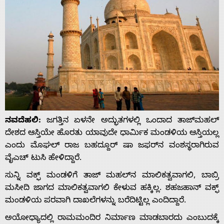
ನವದೆಹಲಿ:
ಜಗತ್ತಿನ ಏಳನೇ ಅದ್ಭುತಗಳಲ್ಲಿ ಒಂದಾದ ತಾಜ್‌ಮಹಲ್
ದೇಶದ ಆಸ್ತಿಯೇ ಹೊರತು ಯಾವುದೇ ಧಾರ್ಮಿಕ ಮಂಡಳಿಯ ಆಸ್ತಿಯಲ್ಲ
ಎಂದು ಮೊಘಲ್ ರಾಜ ಬಹದ್ದೂರ್ ಷಾ ಜಫರ್‌ನ ವಂಶಸ್ಥರಾಗಿರುವ
ವೈಎಚ್ ಟುಸಿ ಹೇಳಿದ್ದಾರೆ.
ಸುನ್ನಿ ವಕ್ಫ್ ಮಂಡಳಿಗೆ ತಾಜ್ ಮಹಲ್‌ನ ಮಾಲಿಕತ್ವವಾಗಲಿ, ಬಾಬ್ರಿ
ಮಸೀದಿ ಜಾಗದ ಮಾಲಿಕತ್ವವಾಗಲಿ ಕೇಳುವ ಹಕ್ಕಿಲ್ಲ. ಶಹಜಹಾನ್ ವಕ್ಫ್
ಮಂಡಳಿಯ ಪರವಾಗಿ ದಾಖಲೆಗಳನ್ನು ಬರೆದಿಟ್ಟಿಲ್ಲ ಎಂದಿದ್ದಾರೆ.
ಅಯೋಧ್ಯಾದಲ್ಲಿ ರಾಮಮಂದಿರ ನಿರ್ಮಾಣ ಮಾಡಬಾರದು ಎಂಬುದಕ್ಕೆ