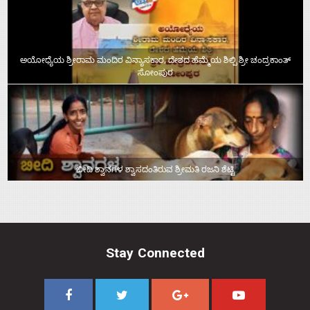
ಅಯೋಧ್ಯೆಯ ಶ್ರೀರಾಮ ಮಂದಿರ ವಿನ್ಯಾಸಕಾರ, ದೇಶದ ಹೆಮ್ಮೆಯ ಶಿಲ್ಪಿ ಶ್ರೀ ಚಂದ್ರಕಾಂತ್‌
ಸೋಂಪುರ
ಬೀದಿ ಶ್ವಾನಗಳ ಶ್ವಾಸದಂತಿರುವ ಶ್ರೀಮತಿ ರಜನಿ ಶೆಟ್ಟಿ
Stay Connected