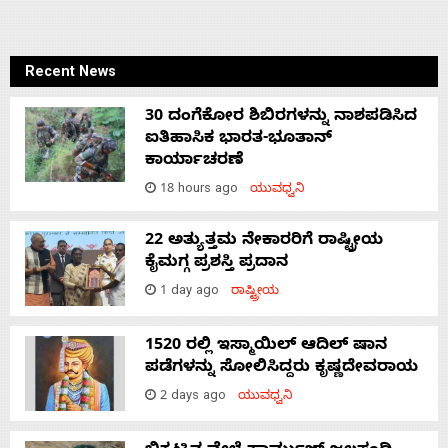
Recent News
30 ದಂಗೆಕೋರ ಶಿಬಿರಗಳನ್ನು ನಾಶಪಡಿಸಿದ
ಐತಿಹಾಸಿಕ ಭಾರತ-ಭೂತಾನ್
ಕಾರ್ಯಾಚರಣೆ
18 hours ago
ಯುವಧ್ವನಿ
22 ಅತ್ಯುತ್ತಮ ನೇಕಾರರಿಗೆ ರಾಷ್ಟ್ರೀಯ
ಕೈಮಗ್ಗ ಪ್ರಶಸ್ತಿ ಪ್ರದಾನ
1 day ago
ರಾಷ್ಟ್ರೀಯ
1520 ರಲ್ಲಿ ಇಸ್ಮಾಯಿಲ್ ಆದಿಲ್ ಷಾನ
ಪಡೆಗಳನ್ನು ಸೋಲಿಸಿದ್ದರು ಕೃಷ್ಣದೇವರಾಯ
2 days ago
ಯುವಧ್ವನಿ