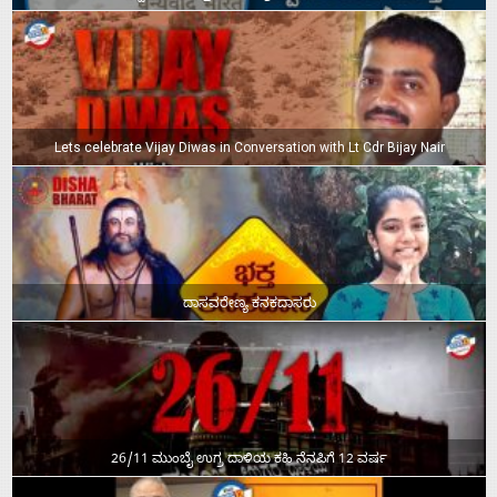
Lets celebrate Vijay Diwas in Conversation with Lt Cdr Bijay Nair
ದಾಸವರೇಣ್ಯ ಕನಕದಾಸರು
26/11 ಮುಂಬೈ ಉಗ್ರ ದಾಳಿಯ ಕಹಿ ನೆನಪಿಗೆ 12 ವರ್ಷ