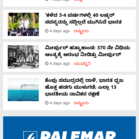
4 days ago
ರಾಜ್ಯ
‘ಕಳೆದ 3-4 ವರ್ಷಗಳಲ್ಲಿ 40 ಲಷ್ಕರ್
ಸದಸ್ಯರನ್ನು ಸದ್ದಿಲ್ಲದೆ ಮುಗಿಸಿದೆ ಭಾರತ
4 days ago
ರಾಷ್ಟ್ರೀಯ
ಮೀರ್ಪುರ್ ಹತ್ಯಾಕಾಂಡ: 370 ನೇ ವಿಧಿಯ
ಅಂತ್ಯಕ್ಕೆ ಆರಂಭ ನೀಡಿತ್ತು ಮೀರ್ಪುರ್
4 days ago
ಯುವಧ್ವನಿ
ಕೆಂಪು ಸಮುದ್ರದಲ್ಲಿ ದಾಳಿ, ಭಾರತ ಧ್ವಜ
ಹೊತ್ತ ಹಡಗು ಮುಳುಗಡೆ; ಎಲ್ಲಾ 13
ಭಾರತೀಯ ನಾವಿಕರ ರಕ್ಷಣೆ
4 days ago
ರಾಷ್ಟ್ರೀಯ