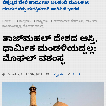
ನಾಗೇಂದ್ರ ರಾಜೀನಾಮೆ ಕೊಡದಿದ್ದರೆ ಸದನ ನಡೆಸಲು
ಬಿಡೆವು: ಛಲವಾದಿ ನಾರಾಯಣಸ್ವಾಮಿ
News13
ಸುದ್ದಿಗಳು
ರಾಷ್ಟ್ರೀಯ
ತಾಜ್‌ಮಹಲ್ ದೇಶದ ಆಸ್ತಿ, ಧಾರ್ಮಿಕ
>
>
>
ಮಂಡಳಿಯದ್ದಲ್ಲ: ಮೊಘಲ್ ವಶಂಸ್ಥ
ತಾಜ್‌ಮಹಲ್ ದೇಶದ ಆಸ್ತಿ,
ಧಾರ್ಮಿಕ ಮಂಡಳಿಯದ್ದಲ್ಲ:
ಮೊಘಲ್ ವಶಂಸ್ಥ
Monday, April 16th, 2018
ರಾಷ್ಟ್ರೀಯ
Admin