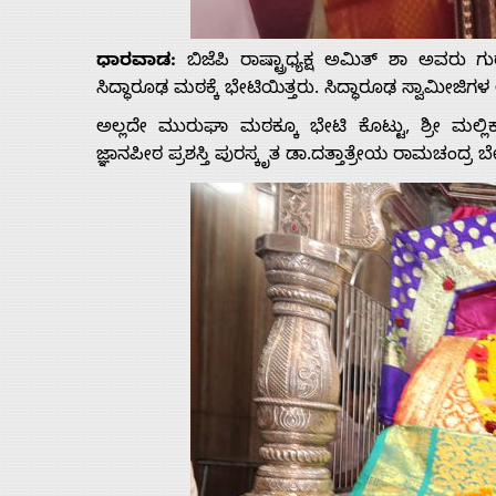
Home
ಧಾರವಾಡ:
ಬಿಜೆಪಿ ರಾಷ್ಟ್ರಾಧ್ಯಕ್ಷ ಅಮಿತ್ ಶಾ ಅವರು ಗುರ
ಸಿದ್ಧಾರೂಢ ಮಠಕ್ಕೆ ಭೇಟಿಯಿತ್ತರು. ಸಿದ್ಧಾರೂಢ ಸ್ವಾಮೀಜಿ
ಅಲ್ಲದೇ ಮುರುಘಾ ಮಠಕ್ಕೂ ಭೇಟಿ ಕೊಟ್ಟು, ಶ್ರೀ ಮಲ್
About
ಜ್ಞಾನಪೀಠ ಪ್ರಶಸ್ತಿ ಪುರಸ್ಕೃತ ಡಾ.ದತ್ತಾತ್ರೇಯ ರಾಮಚಂದ್ರ ಬ
Us
Advertise
With
s