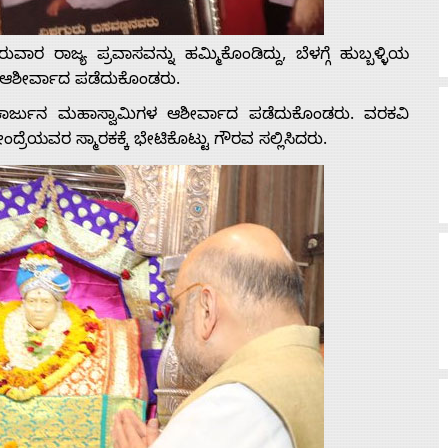
ುವಾರ ರಾಜ್ಯ ಪ್ರವಾಸವನ್ನು ಹಮ್ಮಿಕೊಂಡಿದ್ದು, ಬೆಳಗ್ಗೆ ಹುಬ್ಬಳ್ಳಿಯ
ಗಳ ಆಶೀರ್ವಾದ ಪಡೆದುಕೊಂಡರು.
ಲಿಕಾರ್ಜುನ ಮಹಾಸ್ವಾಮಿಗಳ ಆಶೀರ್ವಾದ ಪಡೆದುಕೊಂಡರು. ವರಕವಿ
ೇಂದ್ರೆಯವರ ಸ್ಮಾರಕಕ್ಕೆ ಭೇಟಿಕೊಟ್ಟು ಗೌರವ ಸಲ್ಲಿಸಿದರು.