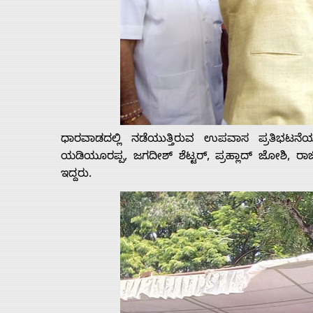
ಧಾರವಾಡದಲ್ಲಿ ನಡೆಯುತ್ತಿರುವ ಉಪವಾಸ ಪ್ರತಿಭಟನೆಯಲ್ಲ
ಯಡಿಯೂರಪ್ಪ, ಜಗದೀಶ್ ಶೆಟ್ಟರ್, ಪ್ರಹ್ಲಾದ್ ಜೋಶಿ, ರಾ
ಇದ್ದರು.