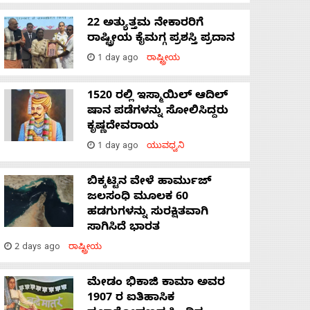
22 ಅತ್ಯುತ್ತಮ ನೇಕಾರರಿಗೆ
ರಾಷ್ಟ್ರೀಯ ಕೈಮಗ್ಗ ಪ್ರಶಸ್ತಿ ಪ್ರದಾನ
1 day ago
ರಾಷ್ಟ್ರೀಯ
1520 ರಲ್ಲಿ ಇಸ್ಮಾಯಿಲ್ ಆದಿಲ್
ಷಾನ ಪಡೆಗಳನ್ನು ಸೋಲಿಸಿದ್ದರು
ಕೃಷ್ಣದೇವರಾಯ
1 day ago
ಯುವಧ್ವನಿ
ಬಿಕ್ಕಟ್ಟಿನ ವೇಳೆ ಹಾರ್ಮುಜ್
ಜಲಸಂಧಿ ಮೂಲಕ 60
ಹಡಗುಗಳನ್ನು ಸುರಕ್ಷಿತವಾಗಿ
ಸಾಗಿಸಿದೆ ಭಾರತ
2 days ago
ರಾಷ್ಟ್ರೀಯ
ಮೇಡಂ ಭಿಕಾಜಿ ಕಾಮಾ ಅವರ
1907 ರ ಐತಿಹಾಸಿಕ