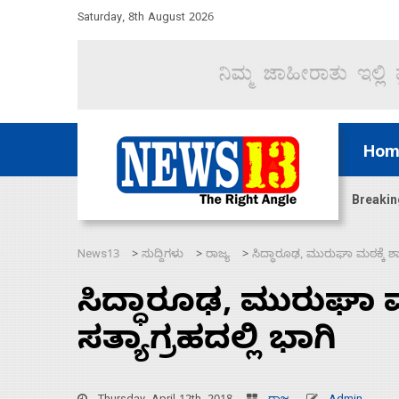
Saturday, 8th August 2026
Hom
ಜಲಸಂಧಿ ಮೂಲಕ 60 ಹಡಗುಗಳನ್ನು ಸುರಕ್ಷಿತವಾಗಿ ಸಾಗಿಸಿದೆ ಭ
Breakin
News13
ಸುದ್ದಿಗಳು
ರಾಜ್ಯ
ಸಿದ್ಧಾರೂಢ, ಮುರುಘಾ ಮಠಕ್ಕೆ ಶಾ
>
>
>
ಸಿದ್ಧಾರೂಢ, ಮುರುಘಾ 
ಸತ್ಯಾಗ್ರಹದಲ್ಲಿ ಭಾಗಿ