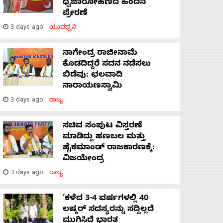
ಧ್ವಜಾರೋಹಣದ ಹಿಂದಿನ
ಪ್ರೇರಣೆ
3 days ago
ಯುವಧ್ವನಿ
ನಾಗೇಂದ್ರ ರಾಜೀನಾಮೆ
ಕೊಡದಿದ್ದರೆ ಸದನ ನಡೆಸಲು
ಬಿಡೆವು: ಛಲವಾದಿ
ನಾರಾಯಣಸ್ವಾಮಿ
3 days ago
ರಾಜ್ಯ
ಸಚಿವ ಸಂಪುಟ ವಿಸ್ತರಣೆ
ಮಾಡಿದ್ದು ಹಣಬಲ ಮತ್ತು
ಹೈಕಮಾಂಡ್ ರಾಜಕಾರಣಕ್ಕೆ:
ವಿಜಯೇಂದ್ರ
3 days ago
ರಾಜ್ಯ
‘ಕಳೆದ 3-4 ವರ್ಷಗಳಲ್ಲಿ 40
ಲಷ್ಕರ್ ಸದಸ್ಯರನ್ನು ಸದ್ದಿಲ್ಲದೆ
ಮುಗಿಸಿದೆ ಭಾರತ