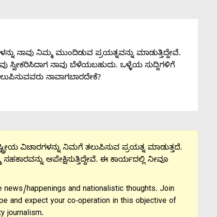
ನು ನಾವು ನಿಮ್ಮ ಮುಂದಿಡುವ ಪ್ರಯತ್ನವನ್ನು ಮಾಡುತ್ತಿದ್ದೇವೆ.
 ನೀವು ಸ್ವೀಕರಿಸಿದಾಗ ನಾವು ಬೆಳೆಯಬಹುದು. ಒಳ್ಳೆಯ ಸುದ್ದಿಗಳಿಗೆ
ತಲುಪಿಸುವವರು ನಾವಾಗಬಾರದೇಕೆ?
ಟ್ರೀಯ ವಿಚಾರಗಳನ್ನು ನಿಮಗೆ ತಲುಪಿಸುವ ಪ್ರಯತ್ನ ಮಾಡುತ್ತದೆ.
ಮ ಸಹಕಾರವನ್ನು ಅಪೇಕ್ಷಿಸುತ್ತಿದ್ದೇವೆ. ಈ ಕಾರ್ಯದಲ್ಲಿ ನೀವೂ
 news/happenings and nationalistic thoughts. Join
pe and expect your co-operation in this objective of
y journalism.