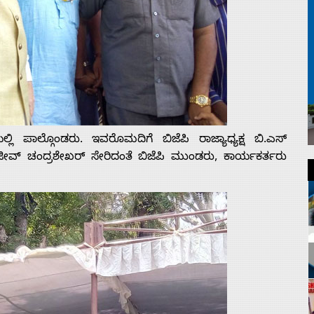
ಿ ಪಾಲ್ಗೊಂಡರು. ಇವರೊಮದಿಗೆ ಬಿಜೆಪಿ ರಾಜ್ಯಾಧ್ಯಕ್ಷ ಬಿ.ಎಸ್
ಜೀವ್ ಚಂದ್ರಶೇಖರ್ ಸೇರಿದಂತೆ ಬಿಜೆಪಿ ಮುಂಡರು, ಕಾರ್ಯಕರ್ತರು