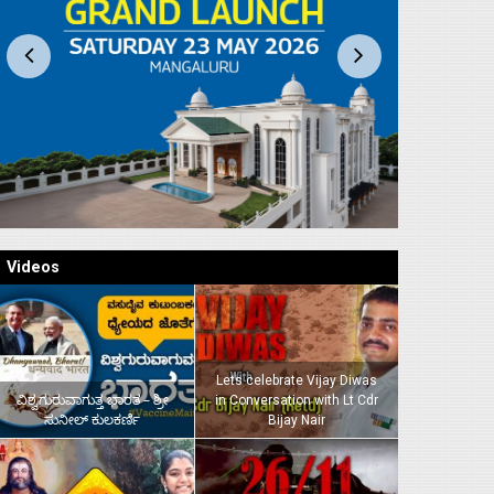
Videos
Lets celebrate Vijay Diwas
ವಿಶ್ವಗುರುವಾಗುತ್ತ ಭಾರತ – ಶ್ರೀ
in Conversation with Lt Cdr
ಸುನೀಲ್‌ ಕುಲಕರ್ಣಿ
Bijay Nair