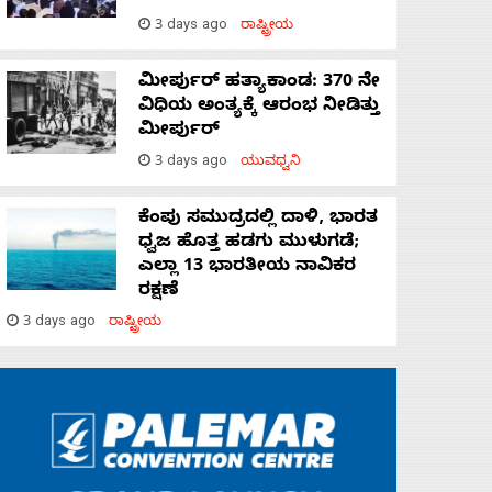
3 days ago
ರಾಷ್ಟ್ರೀಯ
ಮೀರ್ಪುರ್ ಹತ್ಯಾಕಾಂಡ: 370 ನೇ
ವಿಧಿಯ ಅಂತ್ಯಕ್ಕೆ ಆರಂಭ ನೀಡಿತ್ತು
ಮೀರ್ಪುರ್
3 days ago
ಯುವಧ್ವನಿ
ಕೆಂಪು ಸಮುದ್ರದಲ್ಲಿ ದಾಳಿ, ಭಾರತ
ಧ್ವಜ ಹೊತ್ತ ಹಡಗು ಮುಳುಗಡೆ;
ಎಲ್ಲಾ 13 ಭಾರತೀಯ ನಾವಿಕರ
ರಕ್ಷಣೆ
3 days ago
ರಾಷ್ಟ್ರೀಯ