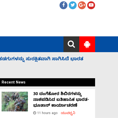
 ಬಿಡೆವು: ಛಲವಾದಿ ನಾರಾಯಣಸ್ವಾಮಿ
ಸಚಿವ ಸಂಪು
Recent News
30 ದಂಗೆಕೋರ ಶಿಬಿರಗಳನ್ನು
ನಾಶಪಡಿಸಿದ ಐತಿಹಾಸಿಕ ಭಾರತ-
ಭೂತಾನ್ ಕಾರ್ಯಾಚರಣೆ
11 hours ago
ಯುವಧ್ವನಿ