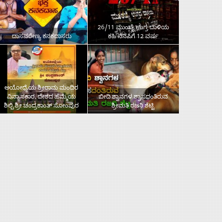
26/11 ಮುಂಬೈ ಉಗ್ರ ದಾಳಿಯ
ದಾಸವರೇಣ್ಯ ಕನಕದಾಸರು
ಕಹಿ ನೆನಪಿಗೆ 12 ವರ್ಷ
ಅಯೋಧ್ಯೆಯ ಶ್ರೀರಾಮ ಮಂದಿರ
ವಿನ್ಯಾಸಕಾರ, ದೇಶದ ಹೆಮ್ಮೆಯ
ಬೀದಿ ಶ್ವಾನಗಳ ಶ್ವಾಸದಂತಿರುವ
ಶಿಲ್ಪಿ ಶ್ರೀ ಚಂದ್ರಕಾಂತ್‌ ಸೋಂಪುರ
ಶ್ರೀಮತಿ ರಜನಿ ಶೆಟ್ಟಿ