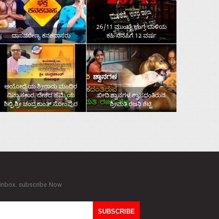
26/11 ಮುಂಬೈ ಉಗ್ರ ದಾಳಿಯ
ದಾಸವರೇಣ್ಯ ಕನಕದಾಸರು
ಕಹಿ ನೆನಪಿಗೆ 12 ವರ್ಷ
ಅಯೋಧ್ಯೆಯ ಶ್ರೀರಾಮ ಮಂದಿರ
ವಿನ್ಯಾಸಕಾರ, ದೇಶದ ಹೆಮ್ಮೆಯ
ಬೀದಿ ಶ್ವಾನಗಳ ಶ್ವಾಸದಂತಿರುವ
ಶಿಲ್ಪಿ ಶ್ರೀ ಚಂದ್ರಕಾಂತ್‌ ಸೋಂಪುರ
ಶ್ರೀಮತಿ ರಜನಿ ಶೆಟ್ಟಿ
 inbox. subscribe Now