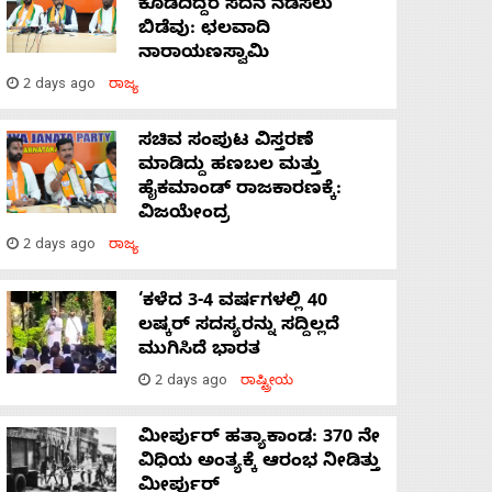
ಕೊಡದಿದ್ದರೆ ಸದನ ನಡೆಸಲು
ಬಿಡೆವು: ಛಲವಾದಿ
ನಾರಾಯಣಸ್ವಾಮಿ
2 days ago
ರಾಜ್ಯ
ಸಚಿವ ಸಂಪುಟ ವಿಸ್ತರಣೆ
ಮಾಡಿದ್ದು ಹಣಬಲ ಮತ್ತು
ಹೈಕಮಾಂಡ್ ರಾಜಕಾರಣಕ್ಕೆ:
ವಿಜಯೇಂದ್ರ
2 days ago
ರಾಜ್ಯ
‘ಕಳೆದ 3-4 ವರ್ಷಗಳಲ್ಲಿ 40
ಲಷ್ಕರ್ ಸದಸ್ಯರನ್ನು ಸದ್ದಿಲ್ಲದೆ
ಮುಗಿಸಿದೆ ಭಾರತ
2 days ago
ರಾಷ್ಟ್ರೀಯ
ಮೀರ್ಪುರ್ ಹತ್ಯಾಕಾಂಡ: 370 ನೇ
ವಿಧಿಯ ಅಂತ್ಯಕ್ಕೆ ಆರಂಭ ನೀಡಿತ್ತು
ಮೀರ್ಪುರ್