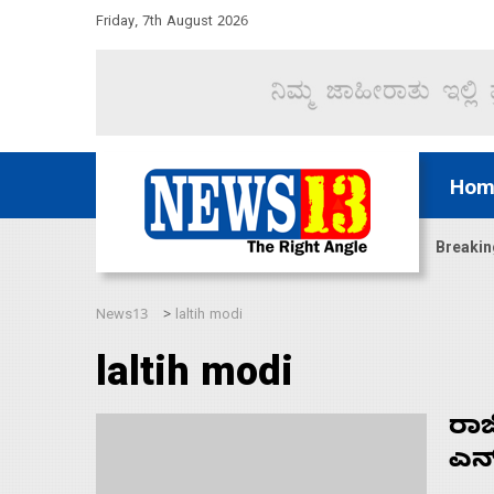
Friday, 7th August 2026
Hom
ಬಿಕ್ಕಟ್ಟಿನ ವೇಳೆ ಹಾರ್ಮುಜ್ ಜಲಸಂಧಿ
Breakin
News13
laltih modi
>
laltih modi
ರಾ
ಎನ್