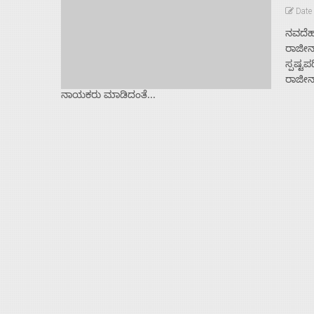
Date
ನವದೆಹ
ರಾಜೀನ
ಸ್ಪಷ್ಟ
ರಾಜೀನ
ನಾಯಕರು ಮಾಡಿದಂತೆ...
Home
About