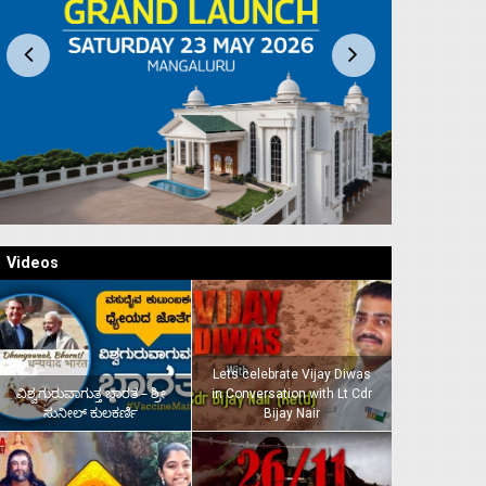
Videos
Lets celebrate Vijay Diwas
ವಿಶ್ವಗುರುವಾಗುತ್ತ ಭಾರತ – ಶ್ರೀ
in Conversation with Lt Cdr
ಸುನೀಲ್‌ ಕುಲಕರ್ಣಿ
Bijay Nair