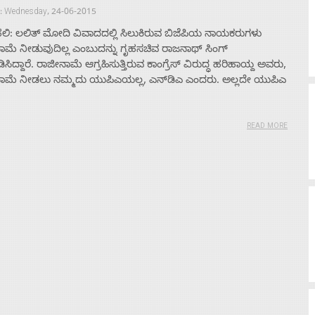
 : Wednesday, 24-06-2015
ಲಿ: ಲಲಿತ್ ಮೋದಿ ವಿವಾದದಲ್ಲಿ ಸಿಲುಕಿರುವ ಬಿಜೆಪಿಯ ನಾಯಕರುಗಳು
ಾಮೆ ನೀಡುವುದಿಲ್ಲ ಎಂಬುದನ್ನು ಗೃಹಸಚಿವ ರಾಜನಾಥ್ ಸಿಂಗ್
ಪಡಿಸಿದ್ದಾರೆ. ರಾಜೀನಾಮೆ ಆಗ್ರಹಿಸುತ್ತಿರುವ ಕಾಂಗ್ರೆಸ್ ವಿರುದ್ಧ ಹರಿಹಾಯ್ದ ಅವರು,
ಾಮೆ ನೀಡಲು ನಮ್ಮದು ಯುಪಿಎಯಲ್ಲ, ಎನ್‌ಡಿಎ ಎಂದರು. ಅಲ್ಲದೇ ಯುಪಿಎ
READ MORE