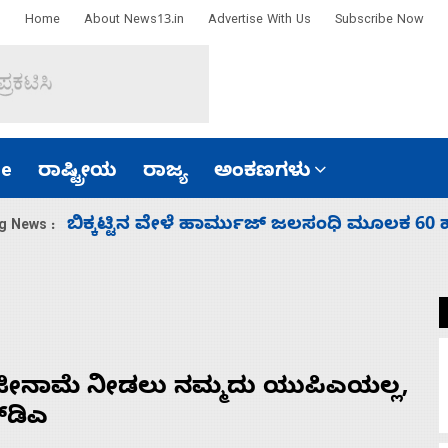
Home
About News13.in
Advertise With Us
Subscribe Now
e
ರಾಷ್ಟ್ರೀಯ
ರಾಜ್ಯ
ಅಂಕಣಗಳು
 ಮೂಲಕ 60 ಹಡಗುಗಳನ್ನು ಸುರಕ್ಷಿತವಾಗಿ ಸಾಗಿಸಿದೆ ಭಾರತ
g News :
ಜೀನಾಮೆ ನೀಡಲು ನಮ್ಮದು ಯುಪಿಎಯಲ್ಲ,
‌ಡಿಎ