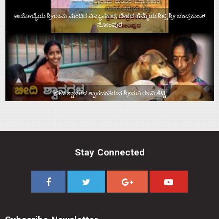
ಅಯೋಧ್ಯೆಯ ಶ್ರೀರಾಮ ಮಂದಿರ ವಿನ್ಯಾಸಕಾರ, ದೇಶದ ಹೆಮ್ಮೆಯ ಶಿಲ್ಪಿ ಶ್ರೀ ಚಂದ್ರಕಾಂತ್‌
ಸೋಂಪುರ
ಬೀದಿ ಶ್ವಾನಗಳ ಶ್ವಾಸದಂತಿರುವ ಶ್ರೀಮತಿ ರಜನಿ ಶೆಟ್ಟಿ
Stay Connected