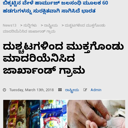
ನಾಗೇಂದ್ರ ರಾಜೀನಾಮೆ ಕೊಡದಿದ್ದರೆ ಸದನ ನಡೆಸಲು
ಸ
ಬಿಡೆವು: ಛಲವಾದಿ ನಾರಾಯಣಸ್ವಾಮಿ
ಹ
News13
ಸುದ್ದಿಗಳು
ರಾಷ್ಟ್ರೀಯ
ದುಶ್ಚಟಗಳಿಂದ ಮುಕ್ತಗೊಂಡು
>
>
>
ಮಾದರಿಯೆನಿಸಿದ ಜಾರ್ಖಾಂಡ್‌ ಗ್ರಾಮ
ದುಶ್ಚಟಗಳಿಂದ ಮುಕ್ತಗೊಂಡು
ಮಾದರಿಯೆನಿಸಿದ
ಜಾರ್ಖಾಂಡ್‌ ಗ್ರಾಮ
Tuesday, March 13th, 2018
ರಾಷ್ಟ್ರೀಯ
Admin