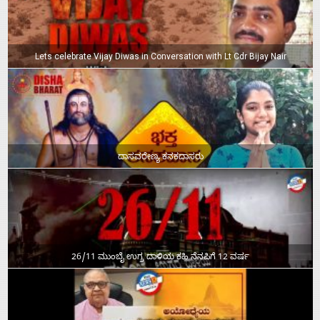
Lets celebrate Vijay Diwas in Conversation with Lt Cdr Bijay Nair
ದಾಸವರೇಣ್ಯ ಕನಕದಾಸರು
26/11 ಮುಂಬೈ ಉಗ್ರ ದಾಳಿಯ ಕಹಿ ನೆನಪಿಗೆ 12 ವರ್ಷ