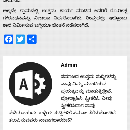
ನೇಮಿಸಿದೆ.
Home
ಅಲ್ಲದೇ ಗ್ರಾಮದಲ್ಲಿ ಉತ್ತಮ ಕಾರ್ಯ ಮಾಡಿದ ಜನರಿಗೆ ರೂ.೧ಲಕ್ಷ
ಗೌರವಧನವನ್ನು ನೀಡಲೂ ನಿರ್ಧರಿಸಲಾಗಿದೆ. ಶೀಘ್ರದಲ್ಲೇ ಇಲ್ಲೊಂದು
ಶಾಲೆ ನಿರ್ಮಿಸುವ ಬಗ್ಗೆಯೂ ಚಿಂತನೆ ನಡೆಸಲಾಗಿದೆ.
About
Facebook
Twitter
Share
Us
Advertise
Admin
ಸಮಾಜದ ಉತ್ತಮ ಸುದ್ದಿಗಳನ್ನು
With
ನಾವು ನಿಮ್ಮ ಮುಂದಿಡುವ
ಪ್ರಯತ್ನವನ್ನು ಮಾಡುತ್ತಿದ್ದೇವೆ.
s
ಪ್ರೋತ್ಸಾಹಿಸಿ, ಸ್ವೀಕರಿಸಿ. ನೀವು
ಸ್ವೀಕರಿಸಿದಾಗ ನಾವು
ಬೆಳೆಯಬಹುದು. ಒಳ್ಳೆಯ ಸುದ್ದಿಗಳಿಗೆ ಸಮಾಜ ತೆರೆದುಕೊಂಡಿದೆ
Contact
ತಲುಪಿಸುವವರು ನಾವಾಗಬಾರದೇಕೆ?