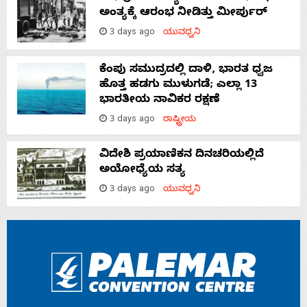
ಅಂತ್ಯಕ್ಕೆ ಆರಂಭ ನೀಡಿತ್ತು ಮೀರ್ಪುರ್
3 days ago
ಯುವಧ್ವನಿ
ಕೆಂಪು ಸಮುದ್ರದಲ್ಲಿ ದಾಳಿ, ಭಾರತ ಧ್ವಜ
ಹೊತ್ತ ಹಡಗು ಮುಳುಗಡೆ; ಎಲ್ಲಾ 13
ಭಾರತೀಯ ನಾವಿಕರ ರಕ್ಷಣೆ
3 days ago
ರಾಷ್ಟ್ರೀಯ
ವಿದೇಶಿ ಪ್ರಯಾಣಿಕನ ದಿನಚರಿಯಲ್ಲಿದೆ
ಅಯೋಧ್ಯೆಯ ಸತ್ಯ
3 days ago
ಯುವಧ್ವನಿ