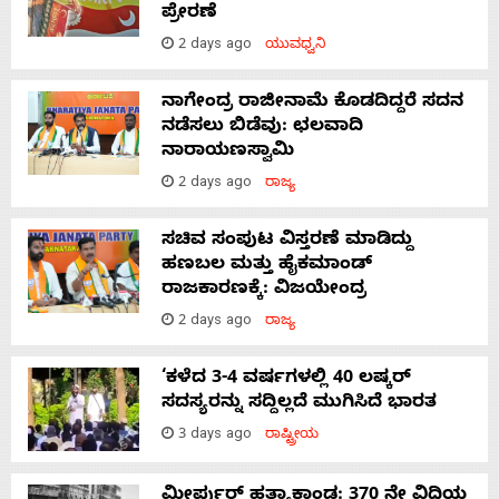
ಪ್ರೇರಣೆ
2 days ago
ಯುವಧ್ವನಿ
ನಾಗೇಂದ್ರ ರಾಜೀನಾಮೆ ಕೊಡದಿದ್ದರೆ ಸದನ
ನಡೆಸಲು ಬಿಡೆವು: ಛಲವಾದಿ
ನಾರಾಯಣಸ್ವಾಮಿ
2 days ago
ರಾಜ್ಯ
ಸಚಿವ ಸಂಪುಟ ವಿಸ್ತರಣೆ ಮಾಡಿದ್ದು
ಹಣಬಲ ಮತ್ತು ಹೈಕಮಾಂಡ್
ರಾಜಕಾರಣಕ್ಕೆ: ವಿಜಯೇಂದ್ರ
2 days ago
ರಾಜ್ಯ
‘ಕಳೆದ 3-4 ವರ್ಷಗಳಲ್ಲಿ 40 ಲಷ್ಕರ್
ಸದಸ್ಯರನ್ನು ಸದ್ದಿಲ್ಲದೆ ಮುಗಿಸಿದೆ ಭಾರತ
3 days ago
ರಾಷ್ಟ್ರೀಯ
ಮೀರ್ಪುರ್ ಹತ್ಯಾಕಾಂಡ: 370 ನೇ ವಿಧಿಯ