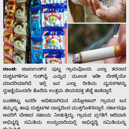
ರಾಂಚಿ:
ಜಾರ್ಖಾಂಡ್‌ನ ಪುಟ್ಟ ಗ್ರಾಮವೊಂದು ಎಲ್ಲಾ ತರನಾದ
ದುಶ್ಚಟಗಳಿಗೂ ಗುಡ್‌ಬೈ ಎನ್ನುವ ಮೂಲಕ ಇಡೀ ದೇಶಕ್ಕೆಯೇ
ಮಾದರಿಯಾಗಿದೆ. ಇಲ್ಲಿ ಜನ ಎಲ್ಲಾ ರೀತಿಯ ವ್ಯಸನಗಳನ್ನು
ಸ್ವಇಚ್ಛೆಯಿಂದಲೇ ತೊರೆದು ಉತ್ತಮ ಜೀವನದತ್ತ ಹೆಜ್ಜೆ ಹಾಕಿದ್ದಾರೆ.
ಬುಡಕಟ್ಟು ಜನರೇ ಅಧಿಕವಾಗಿರುವ ವನ್ಲೋಟಾವ್ ಗ್ರಾಮದ ಜನ
ತಮ್ಮನ್ನು ತಾವು ದುಶ್ಚಟಗಳ ದಾಸ್ಯದಿಂದ ಮುಕ್ತಗೊಳಿಸಿದ್ದಾರೆ. ಸರ್ಕಾರವೂ
ಅವರಿಗೆ ಬೇಕಾದ ಸಹಾಯ ನೀಡುತ್ತಿದ್ದು, ಗ್ರಾಮದ ಪ್ರಗತಿಗೆ ಆದಿವಾಸಿ
ಅಭಿವೃದ್ಧಿ ಸಮಿತಿಯ ಉಸ್ತುವಾರಿಯಲ್ಲಿ ಅಭಿವೃದ್ಧಿ ಸಮಿತಿಯನ್ನು