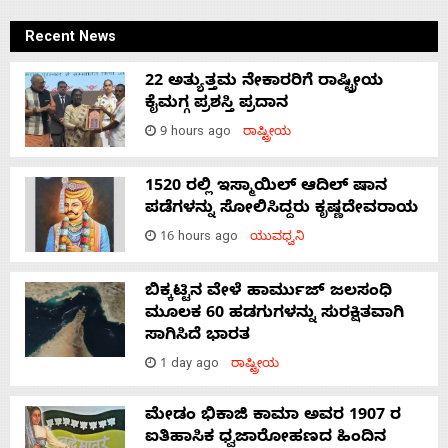
Recent News
22 ಅತ್ಯುತ್ತಮ ನೇಕಾರರಿಗೆ ರಾಷ್ಟ್ರೀಯ
ಕೈಮಗ್ಗ ಪ್ರಶಸ್ತಿ ಪ್ರದಾನ
9 hours ago
ರಾಷ್ಟ್ರೀಯ
1520 ರಲ್ಲಿ ಇಸ್ಮಾಯಿಲ್ ಆದಿಲ್ ಷಾನ
ಪಡೆಗಳನ್ನು ಸೋಲಿಸಿದ್ದರು ಕೃಷ್ಣದೇವರಾಯ
16 hours ago
ಯುವಧ್ವನಿ
ಬಿಕ್ಕಟ್ಟಿನ ವೇಳೆ ಹಾರ್ಮುಜ್ ಜಲಸಂಧಿ
ಮೂಲಕ 60 ಹಡಗುಗಳನ್ನು ಸುರಕ್ಷಿತವಾಗಿ
ಸಾಗಿಸಿದೆ ಭಾರತ
1 day ago
ರಾಷ್ಟ್ರೀಯ
ಮೇಡಂ ಭಿಕಾಜಿ ಕಾಮಾ ಅವರ 1907 ರ
ಐತಿಹಾಸಿಕ ಧ್ವಜಾರೋಹಣದ ಹಿಂದಿನ