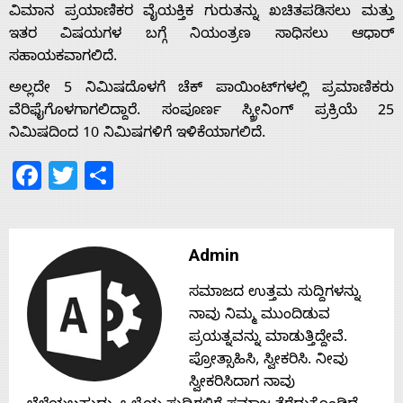
ವಿಮಾನ ಪ್ರಯಾಣಿಕರ ವೈಯಕ್ತಿಕ ಗುರುತನ್ನು ಖಚಿತಪಡಿಸಲು ಮತ್ತು
Home
ಇತರ ವಿಷಯಗಳ ಬಗ್ಗೆ ನಿಯಂತ್ರಣ ಸಾಧಿಸಲು ಆಧಾರ್
ಸಹಾಯಕವಾಗಲಿದೆ.
ಅಲ್ಲದೇ 5 ನಿಮಿಷದೊಳಗೆ ಚೆಕ್ ಪಾಯಿಂಟ್‌ಗಳಲ್ಲಿ ಪ್ರಮಾಣಿಕರು
About
ವೆರಿಫೈಗೊಳಗಾಗಲಿದ್ದಾರೆ. ಸಂಪೂರ್ಣ ಸ್ಕ್ರೀನಿಂಗ್ ಪ್ರಕ್ರಿಯೆ 25
ನಿಮಿಷದಿಂದ 10 ನಿಮಿಷಗಳಿಗೆ ಇಳಿಕೆಯಾಗಲಿದೆ.
Us
Facebook
Twitter
Share
Advertise
Admin
With
ಸಮಾಜದ ಉತ್ತಮ ಸುದ್ದಿಗಳನ್ನು
s
ನಾವು ನಿಮ್ಮ ಮುಂದಿಡುವ
ಪ್ರಯತ್ನವನ್ನು ಮಾಡುತ್ತಿದ್ದೇವೆ.
ಪ್ರೋತ್ಸಾಹಿಸಿ, ಸ್ವೀಕರಿಸಿ. ನೀವು
Contact
ಸ್ವೀಕರಿಸಿದಾಗ ನಾವು