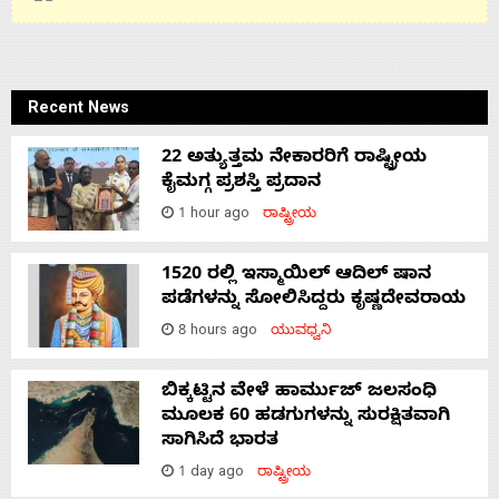
Recent News
22 ಅತ್ಯುತ್ತಮ ನೇಕಾರರಿಗೆ ರಾಷ್ಟ್ರೀಯ
ಕೈಮಗ್ಗ ಪ್ರಶಸ್ತಿ ಪ್ರದಾನ
1 hour ago
ರಾಷ್ಟ್ರೀಯ
1520 ರಲ್ಲಿ ಇಸ್ಮಾಯಿಲ್ ಆದಿಲ್ ಷಾನ
ಪಡೆಗಳನ್ನು ಸೋಲಿಸಿದ್ದರು ಕೃಷ್ಣದೇವರಾಯ
8 hours ago
ಯುವಧ್ವನಿ
ಬಿಕ್ಕಟ್ಟಿನ ವೇಳೆ ಹಾರ್ಮುಜ್ ಜಲಸಂಧಿ
ಮೂಲಕ 60 ಹಡಗುಗಳನ್ನು ಸುರಕ್ಷಿತವಾಗಿ
ಸಾಗಿಸಿದೆ ಭಾರತ
1 day ago
ರಾಷ್ಟ್ರೀಯ