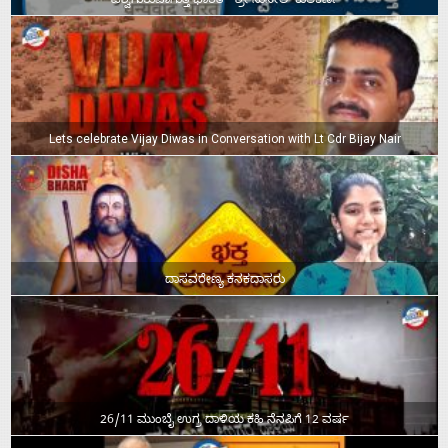
ವಿಶ್ವಗುರುವಾಗುತ್ತ ಭಾರತ – ಶ್ರೀ ಸುನೀಲ್‌ ಕುಲಕರ್ಣಿ
Lets celebrate Vijay Diwas in Conversation with Lt Cdr Bijay Nair
ದಾಸವರೇಣ್ಯ ಕನಕದಾಸರು
26/11 ಮುಂಬೈ ಉಗ್ರ ದಾಳಿಯ ಕಹಿ ನೆನಪಿಗೆ 12 ವರ್ಷ