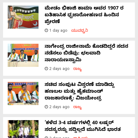
ಮೇಡಂ ಭಿಕಾಜಿ ಕಾಮಾ ಅವರ 1907 ರ
ಐತಿಹಾಸಿಕ ಧ್ವಜಾರೋಹಣದ ಹಿಂದಿನ
ಪ್ರೇರಣೆ
1 day ago
ಯುವಧ್ವನಿ
ನಾಗೇಂದ್ರ ರಾಜೀನಾಮೆ ಕೊಡದಿದ್ದರೆ ಸದನ
ನಡೆಸಲು ಬಿಡೆವು: ಛಲವಾದಿ
ನಾರಾಯಣಸ್ವಾಮಿ
2 days ago
ರಾಜ್ಯ
ಸಚಿವ ಸಂಪುಟ ವಿಸ್ತರಣೆ ಮಾಡಿದ್ದು
ಹಣಬಲ ಮತ್ತು ಹೈಕಮಾಂಡ್
ರಾಜಕಾರಣಕ್ಕೆ: ವಿಜಯೇಂದ್ರ
2 days ago
ರಾಜ್ಯ
‘ಕಳೆದ 3-4 ವರ್ಷಗಳಲ್ಲಿ 40 ಲಷ್ಕರ್
ಸದಸ್ಯರನ್ನು ಸದ್ದಿಲ್ಲದೆ ಮುಗಿಸಿದೆ ಭಾರತ