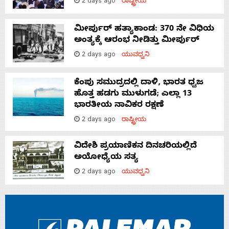
2 days ago
ರಾಷ್ಟ್ರೀಯ
ಮೀರ್ಪುರ್ ಹತ್ಯಾಕಾಂಡ: 370 ನೇ ವಿಧಿಯ
ಅಂತ್ಯಕ್ಕೆ ಆರಂಭ ನೀಡಿತ್ತು ಮೀರ್ಪುರ್
2 days ago
ಯುವಧ್ವನಿ
ಕೆಂಪು ಸಮುದ್ರದಲ್ಲಿ ದಾಳಿ, ಭಾರತ ಧ್ವಜ
ಹೊತ್ತ ಹಡಗು ಮುಳುಗಡೆ; ಎಲ್ಲಾ 13
ಭಾರತೀಯ ನಾವಿಕರ ರಕ್ಷಣೆ
2 days ago
ರಾಷ್ಟ್ರೀಯ
ವಿದೇಶಿ ಪ್ರಯಾಣಿಕನ ದಿನಚರಿಯಲ್ಲಿದೆ
ಅಯೋಧ್ಯೆಯ ಸತ್ಯ
2 days ago
ಯುವಧ್ವನಿ