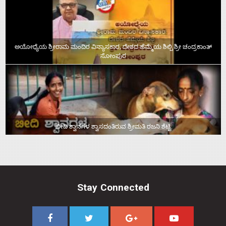
ಅಯೋಧ್ಯೆಯ ಶ್ರೀರಾಮ ಮಂದಿರ ವಿನ್ಯಾಸಕಾರ, ದೇಶದ ಹೆಮ್ಮೆಯ ಶಿಲ್ಪಿ ಶ್ರೀ ಚಂದ್ರಕಾಂತ್‌
ಸೋಂಪುರ
ಬೀದಿ ಶ್ವಾನಗಳ ಶ್ವಾಸದಂತಿರುವ ಶ್ರೀಮತಿ ರಜನಿ ಶೆಟ್ಟಿ
Stay Connected