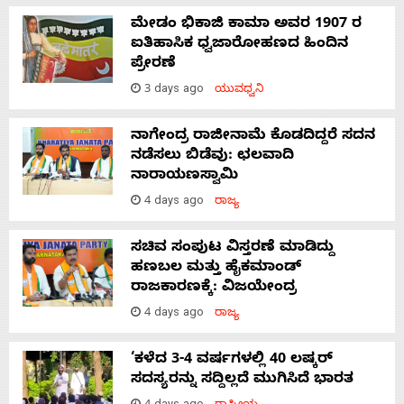
ಮೇಡಂ ಭಿಕಾಜಿ ಕಾಮಾ ಅವರ 1907 ರ
ಐತಿಹಾಸಿಕ ಧ್ವಜಾರೋಹಣದ ಹಿಂದಿನ
ಪ್ರೇರಣೆ
3 days ago
ಯುವಧ್ವನಿ
ನಾಗೇಂದ್ರ ರಾಜೀನಾಮೆ ಕೊಡದಿದ್ದರೆ ಸದನ
ನಡೆಸಲು ಬಿಡೆವು: ಛಲವಾದಿ
ನಾರಾಯಣಸ್ವಾಮಿ
4 days ago
ರಾಜ್ಯ
ಸಚಿವ ಸಂಪುಟ ವಿಸ್ತರಣೆ ಮಾಡಿದ್ದು
ಹಣಬಲ ಮತ್ತು ಹೈಕಮಾಂಡ್
ರಾಜಕಾರಣಕ್ಕೆ: ವಿಜಯೇಂದ್ರ
4 days ago
ರಾಜ್ಯ
‘ಕಳೆದ 3-4 ವರ್ಷಗಳಲ್ಲಿ 40 ಲಷ್ಕರ್
ಸದಸ್ಯರನ್ನು ಸದ್ದಿಲ್ಲದೆ ಮುಗಿಸಿದೆ ಭಾರತ