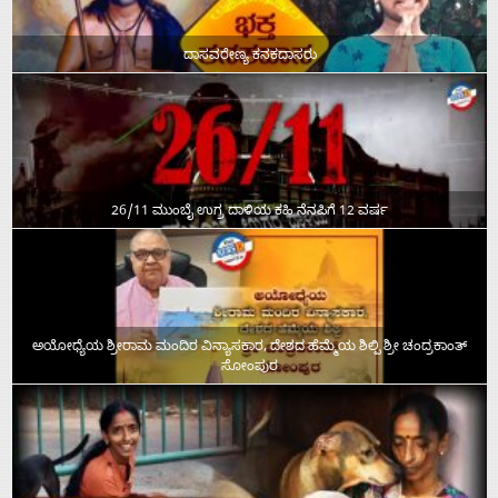
ದಾಸವರೇಣ್ಯ ಕನಕದಾಸರು
26/11 ಮುಂಬೈ ಉಗ್ರ ದಾಳಿಯ ಕಹಿ ನೆನಪಿಗೆ 12 ವರ್ಷ
ಅಯೋಧ್ಯೆಯ ಶ್ರೀರಾಮ ಮಂದಿರ ವಿನ್ಯಾಸಕಾರ, ದೇಶದ ಹೆಮ್ಮೆಯ ಶಿಲ್ಪಿ ಶ್ರೀ ಚಂದ್ರಕಾಂತ್‌
ಸೋಂಪುರ