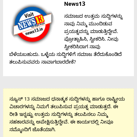
News13
About
ಸಮಾಜದ ಉತ್ತಮ ಸುದ್ದಿಗಳನ್ನು
ನಾವು ನಿಮ್ಮ ಮುಂದಿಡುವ
Us
ಪ್ರಯತ್ನವನ್ನು ಮಾಡುತ್ತಿದ್ದೇವೆ.
ಪ್ರೋತ್ಸಾಹಿಸಿ, ಸ್ವೀಕರಿಸಿ. ನೀವು
ಸ್ವೀಕರಿಸಿದಾಗ ನಾವು
Advertise
ಬೆಳೆಯಬಹುದು. ಒಳ್ಳೆಯ ಸುದ್ದಿಗಳಿಗೆ ಸಮಾಜ ತೆರೆದುಕೊಂಡಿದೆ
ತಲುಪಿಸುವವರು ನಾವಾಗಬಾರದೇಕೆ?
With
s
ನ್ಯೂಸ್ 13 ಸಮಾಜದ ಧನಾತ್ಮಕ ಸುದ್ದಿಗಳನ್ನು ಹಾಗೂ ರಾಷ್ಟ್ರೀಯ
ವಿಚಾರಗಳನ್ನು ನಿಮಗೆ ತಲುಪಿಸುವ ಪ್ರಯತ್ನ ಮಾಡುತ್ತದೆ. ಈ
Contact
ರೀತಿ ಇನ್ನಷ್ಟು ಉತ್ತಮ ಸುದ್ದಿಗಳನ್ನು ತಲುಪಿಸಲು ನಿಮ್ಮ
ಸಹಕಾರವನ್ನು ಅಪೇಕ್ಷಿಸುತ್ತಿದ್ದೇವೆ. ಈ ಕಾರ್ಯದಲ್ಲಿ ನೀವೂ
Us
ನಮ್ಮೊಂದಿಗೆ ಜೊತೆಯಾಗಿ.