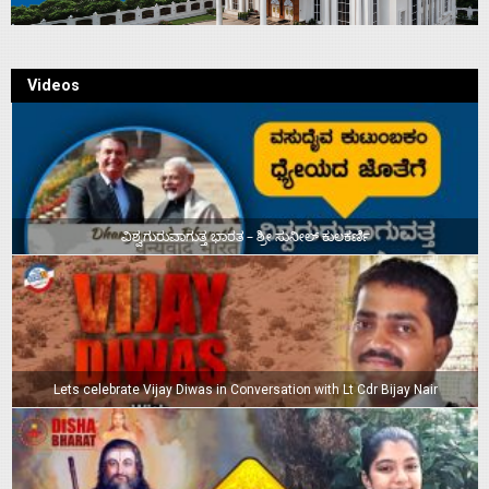
Videos
ವಿಶ್ವಗುರುವಾಗುತ್ತ ಭಾರತ – ಶ್ರೀ ಸುನೀಲ್‌ ಕುಲಕರ್ಣಿ
Lets celebrate Vijay Diwas in Conversation with Lt Cdr Bijay Nair