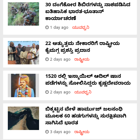
30 ದಂಗೆಕೋರ ಶಿಬಿರಗಳನ್ನು ನಾಶಪಡಿಸಿದ
ಐತಿಹಾಸಿಕ ಭಾರತ-ಭೂತಾನ್
ಕಾರ್ಯಾಚರಣೆ
1 day ago
ಯುವಧ್ವನಿ
22 ಅತ್ಯುತ್ತಮ ನೇಕಾರರಿಗೆ ರಾಷ್ಟ್ರೀಯ
ಕೈಮಗ್ಗ ಪ್ರಶಸ್ತಿ ಪ್ರದಾನ
2 days ago
ರಾಷ್ಟ್ರೀಯ
1520 ರಲ್ಲಿ ಇಸ್ಮಾಯಿಲ್ ಆದಿಲ್ ಷಾನ
ಪಡೆಗಳನ್ನು ಸೋಲಿಸಿದ್ದರು ಕೃಷ್ಣದೇವರಾಯ
2 days ago
ಯುವಧ್ವನಿ
ಬಿಕ್ಕಟ್ಟಿನ ವೇಳೆ ಹಾರ್ಮುಜ್ ಜಲಸಂಧಿ
ಮೂಲಕ 60 ಹಡಗುಗಳನ್ನು ಸುರಕ್ಷಿತವಾಗಿ
ಸಾಗಿಸಿದೆ ಭಾರತ
3 days ago
ರಾಷ್ಟ್ರೀಯ