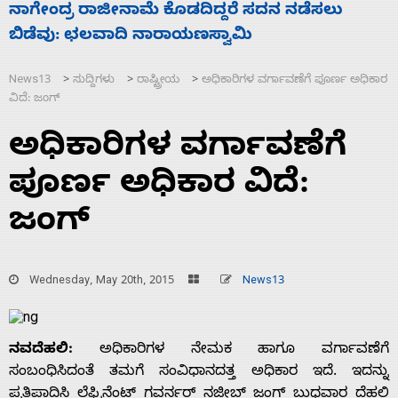
ಸಚಿವ ಸಂಪುಟ ವಿಸ್ತರಣೆ ಮಾಡಿದ್ದು ಹಣಬಲ ಮತ್ತು
ಹೈಕಮಾಂಡ್ ರಾಜಕಾರಣಕ್ಕೆ: ವಿಜಯೇಂದ್ರ
News13
ಸುದ್ದಿಗಳು
ರಾಷ್ಟ್ರೀಯ
ಅಧಿಕಾರಿಗಳ ವರ್ಗಾವಣೆಗೆ ಪೂರ್ಣ ಅಧಿಕಾರ
>
>
>
ವಿದೆ: ಜಂಗ್
ಅಧಿಕಾರಿಗಳ ವರ್ಗಾವಣೆಗೆ
ಪೂರ್ಣ ಅಧಿಕಾರ ವಿದೆ:
ಜಂಗ್
Wednesday, May 20th, 2015
News13
ನವದೆಹಲಿ:
ಅಧಿಕಾರಿಗಳ ನೇಮಕ ಹಾಗೂ ವರ್ಗಾವಣೆಗೆ
ಸಂಬಂಧಿಸಿದಂತೆ ತಮಗೆ ಸಂವಿಧಾನದತ್ತ ಅಧಿಕಾರ ಇದೆ. ಇದನ್ನು
ಪ್ರತಿಪಾದಿಸಿ ಲೆಫ್ಟಿನೆಂಟ್ ಗವರ್ನರ್ ನಜೀಬ್ ಜಂಗ್ ಬುಧವಾರ ದೆಹಲಿ