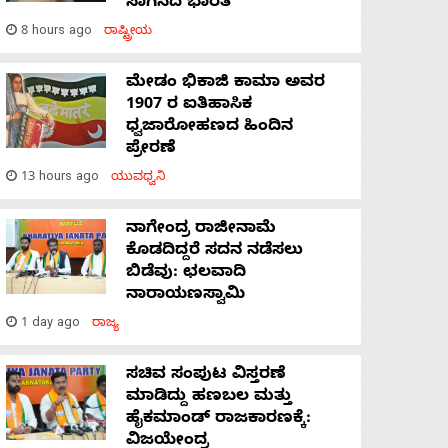
ಸಾಗಿಸಿದೆ ಭಾರತ
8 hours ago
ರಾಷ್ಟ್ರೀಯ
ಮೇಡಂ ಭಿಕಾಜಿ ಕಾಮಾ ಅವರ
1907 ರ ಐತಿಹಾಸಿಕ
ಧ್ವಜಾರೋಹಣದ ಹಿಂದಿನ
ಪ್ರೇರಣೆ
13 hours ago
ಯುವಧ್ವನಿ
ನಾಗೇಂದ್ರ ರಾಜೀನಾಮೆ
ಕೊಡದಿದ್ದರೆ ಸದನ ನಡೆಸಲು
ಬಿಡೆವು: ಛಲವಾದಿ
ನಾರಾಯಣಸ್ವಾಮಿ
1 day ago
ರಾಜ್ಯ
ಸಚಿವ ಸಂಪುಟ ವಿಸ್ತರಣೆ
ಮಾಡಿದ್ದು ಹಣಬಲ ಮತ್ತು
ಹೈಕಮಾಂಡ್ ರಾಜಕಾರಣಕ್ಕೆ:
ವಿಜಯೇಂದ್ರ