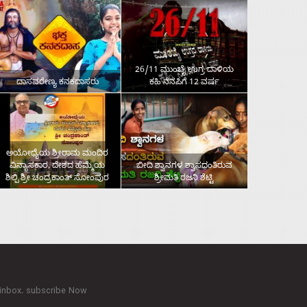
26/11 ಮುಂಬೈ ಉಗ್ರ ದಾಳಿಯ
ದಾಸವರೇಣ್ಯ ಕನಕದಾಸರು
ಕಹಿ ನೆನಪಿಗೆ 12 ವರ್ಷ
ಅಯೋಧ್ಯೆಯ ಶ್ರೀರಾಮ ಮಂದಿರ
ವಿನ್ಯಾಸಕಾರ, ದೇಶದ ಹೆಮ್ಮೆಯ
ಬೀದಿ ಶ್ವಾನಗಳ ಶ್ವಾಸದಂತಿರುವ
ಶಿಲ್ಪಿ ಶ್ರೀ ಚಂದ್ರಕಾಂತ್‌ ಸೋಂಪುರ
ಶ್ರೀಮತಿ ರಜನಿ ಶೆಟ್ಟಿ
 inbox. subscribe Now