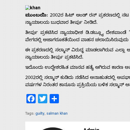
ಮುಂಬಯಿ:
2002ರ ಹಿಟ್ ಆಂಡ್ ರನ್ ಪ್ರಕರಣದಲ್ಲಿ 
ನ್ಯಾಯಾಲಯ ಬುಧವಾರ ತೀರ್ಪು ನೀಡಿದೆ.
ತೀರ್ಪು ಪ್ರಕಟಿಸಿದ ನ್ಯಾಯಾಧೀಶ ಡಿ.ಡಬ್ಲ್ಯೂ ದೇಶಪಾಂಡ
ವೇಗದಲ್ಲಿ ಅಜಾಗರೂಕತೆಯಿಂದ ವಾಹನ ಚಲಾಯಿಸಿರುವುದು ಸಾಬ
ಈ ಪ್ರಕರಣದಲ್ಲಿ ಸಲ್ಮಾನ್ ವಿರುದ್ಧ ಮಾಡಲಾಗಿರುವ ಎಲ್ಲ
ನ್ಯಾಯಾಲಯ ತೀರ್ಪು ಪ್ರಕಟಿಸಿದೆ.
ಇದೊಂದು ಉದ್ದೇಶರಹಿತ ಮಾನವ ಹತ್ಯೆ ಆಗಿರುವ ಕಾರಣ ಅವರಿಗೆ ಕನ
2002ರಲ್ಲಿ ಸಲ್ಮಾನ್ ಕುಡಿದು ನಡೆಸಿದ ಅನಾಹುತದಲ್ಲಿ ಅಪಘಾತದ
ವರ್ಷಗಳ ನಿರಂತರ ಕಾನೂನು ಪ್ರಕ್ರಿಯೆಯ ಬಳಿಕ ಸಲ್ಮಾನ್ ಅ
Facebook
Twitter
Share
Home
Tags:
guilty
,
salman khan
About