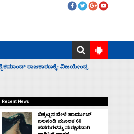
ಲ್ಲದೆ ಮುಗಿಸಿದೆ ಭಾರತ
ಕೆಂಪು ಸಮು
ರಕ್ಷಣೆ
Recent News
ಬಿಕ್ಕಟ್ಟಿನ ವೇಳೆ ಹಾರ್ಮುಜ್
ಜಲಸಂಧಿ ಮೂಲಕ 60
ಹಡಗುಗಳನ್ನು ಸುರಕ್ಷಿತವಾಗಿ