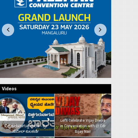
Videos
Lets celebrate Vijay Diwas
ವಿಶ್ವಗುರುವಾಗುತ್ತ ಭಾರತ – ಶ್ರೀ
in Conversation with Lt Cdr
ಸುನೀಲ್‌ ಕುಲಕರ್ಣಿ
Bijay Nair