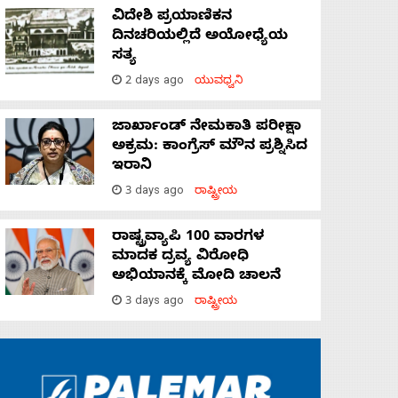
ವಿದೇಶಿ ಪ್ರಯಾಣಿಕನ
ದಿನಚರಿಯಲ್ಲಿದೆ ಅಯೋಧ್ಯೆಯ
ಸತ್ಯ
2 days ago
ಯುವಧ್ವನಿ
ಜಾರ್ಖಾಂಡ್‌ ನೇಮಕಾತಿ ಪರೀಕ್ಷಾ
ಅಕ್ರಮ: ಕಾಂಗ್ರೆಸ್‌ ಮೌನ ಪ್ರಶ್ನಿಸಿದ
ಇರಾನಿ
3 days ago
ರಾಷ್ಟ್ರೀಯ
ರಾಷ್ಟ್ರವ್ಯಾಪಿ 100 ವಾರಗಳ
ಮಾದಕ ದ್ರವ್ಯ ವಿರೋಧಿ
ಅಭಿಯಾನಕ್ಕೆ ಮೋದಿ ಚಾಲನೆ
3 days ago
ರಾಷ್ಟ್ರೀಯ