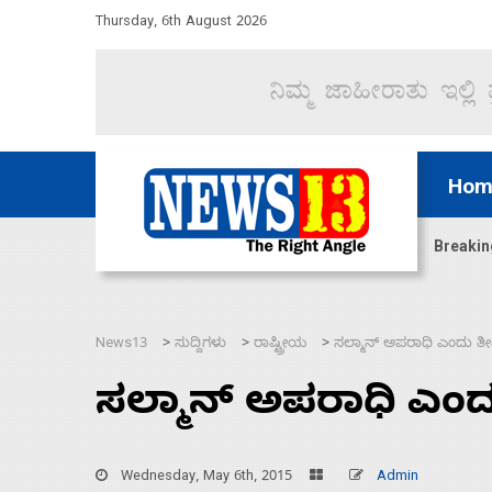
Thursday, 6th August 2026
Hom
ಿದ್ದು ಹಣಬಲ ಮತ್ತು ಹೈಕಮಾಂಡ್ ರಾಜಕಾರಣಕ್ಕೆ: ವಿಜಯೇಂದ್ರ
Breakin
News13
ಸುದ್ದಿಗಳು
ರಾಷ್ಟ್ರೀಯ
ಸಲ್ಮಾನ್ ಅಪರಾಧಿ ಎಂದು ತೀ
>
>
>
ಸಲ್ಮಾನ್ ಅಪರಾಧಿ ಎಂದ
Wednesday, May 6th, 2015
Admin