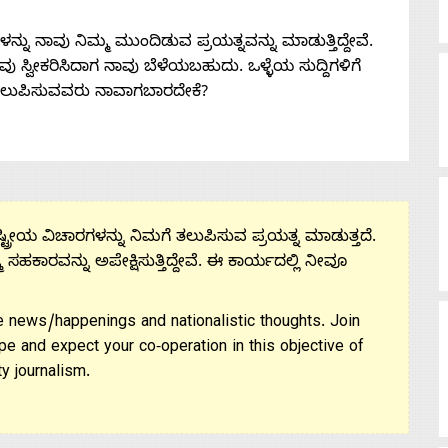
ನು ನಾವು ನಿಮ್ಮ ಮುಂದಿಡುವ ಪ್ರಯತ್ನವನ್ನು ಮಾಡುತ್ತಿದ್ದೇವೆ.
 ನೀವು ಸ್ವೀಕರಿಸಿದಾಗ ನಾವು ಬೆಳೆಯಬಹುದು. ಒಳ್ಳೆಯ ಸುದ್ದಿಗಳಿಗೆ
ತಲುಪಿಸುವವರು ನಾವಾಗಬಾರದೇಕೆ?
ಟ್ರೀಯ ವಿಚಾರಗಳನ್ನು ನಿಮಗೆ ತಲುಪಿಸುವ ಪ್ರಯತ್ನ ಮಾಡುತ್ತದೆ.
ಮ ಸಹಕಾರವನ್ನು ಅಪೇಕ್ಷಿಸುತ್ತಿದ್ದೇವೆ. ಈ ಕಾರ್ಯದಲ್ಲಿ ನೀವೂ
 news/happenings and nationalistic thoughts. Join
pe and expect your co-operation in this objective of
y journalism.