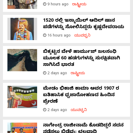
9 hours ago
ರಾಷ್ಟ್ರೀಯ
1520 ರಲ್ಲಿ ಇಸ್ಮಾಯಿಲ್ ಆದಿಲ್ ಷಾನ
ಪಡೆಗಳನ್ನು ಸೋಲಿಸಿದ್ದರು ಕೃಷ್ಣದೇವರಾಯ
16 hours ago
ಯುವಧ್ವನಿ
ಬಿಕ್ಕಟ್ಟಿನ ವೇಳೆ ಹಾರ್ಮುಜ್ ಜಲಸಂಧಿ
ಮೂಲಕ 60 ಹಡಗುಗಳನ್ನು ಸುರಕ್ಷಿತವಾಗಿ
ಸಾಗಿಸಿದೆ ಭಾರತ
2 days ago
ರಾಷ್ಟ್ರೀಯ
ಮೇಡಂ ಭಿಕಾಜಿ ಕಾಮಾ ಅವರ 1907 ರ
ಐತಿಹಾಸಿಕ ಧ್ವಜಾರೋಹಣದ ಹಿಂದಿನ
ಪ್ರೇರಣೆ
2 days ago
ಯುವಧ್ವನಿ
ನಾಗೇಂದ್ರ ರಾಜೀನಾಮೆ ಕೊಡದಿದ್ದರೆ ಸದನ
ನಡೆಸಲು ಬಿಡೆವು: ಛಲವಾದಿ