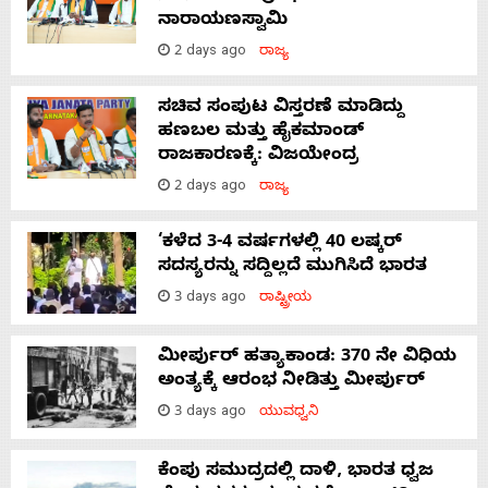
ನಾರಾಯಣಸ್ವಾಮಿ
2 days ago
ರಾಜ್ಯ
ಸಚಿವ ಸಂಪುಟ ವಿಸ್ತರಣೆ ಮಾಡಿದ್ದು
ಹಣಬಲ ಮತ್ತು ಹೈಕಮಾಂಡ್
ರಾಜಕಾರಣಕ್ಕೆ: ವಿಜಯೇಂದ್ರ
2 days ago
ರಾಜ್ಯ
‘ಕಳೆದ 3-4 ವರ್ಷಗಳಲ್ಲಿ 40 ಲಷ್ಕರ್
ಸದಸ್ಯರನ್ನು ಸದ್ದಿಲ್ಲದೆ ಮುಗಿಸಿದೆ ಭಾರತ
3 days ago
ರಾಷ್ಟ್ರೀಯ
ಮೀರ್ಪುರ್ ಹತ್ಯಾಕಾಂಡ: 370 ನೇ ವಿಧಿಯ
ಅಂತ್ಯಕ್ಕೆ ಆರಂಭ ನೀಡಿತ್ತು ಮೀರ್ಪುರ್
3 days ago
ಯುವಧ್ವನಿ
ಕೆಂಪು ಸಮುದ್ರದಲ್ಲಿ ದಾಳಿ, ಭಾರತ ಧ್ವಜ