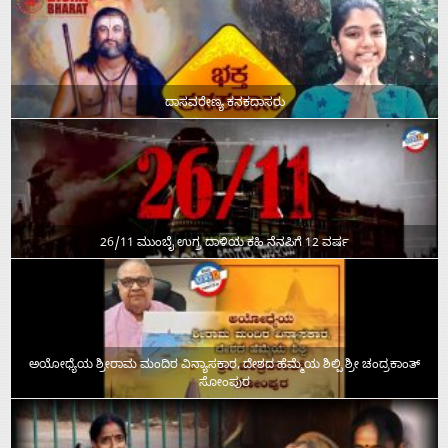
ದಾಸವರೇಣ್ಯ ಕನಕದಾಸರು
26/11 ಮುಂಬೈ ಉಗ್ರ ದಾಳಿಯ ಕಹಿ ನೆನಪಿಗೆ 12 ವರ್ಷ
ಅಯೋಧ್ಯೆಯ ಶ್ರೀರಾಮ ಮಂದಿರ ವಿನ್ಯಾಸಕಾರ, ದೇಶದ ಹೆಮ್ಮೆಯ ಶಿಲ್ಪಿ ಶ್ರೀ ಚಂದ್ರಕಾಂತ್‌
ಸೋಂಪುರ