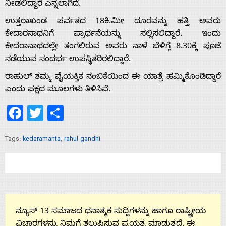
ನೀಡಲಿದ್ದಾರೆ ಎನ್ನಲಾಗಿದೆ.
ಉತ್ತರಾಖಂಡ ಪರ್ವತದ 18ಕಿ.ಮೀ ದೂರವನ್ನು ಹತ್ತಿ ಅವರು
ಕೇದಾರನಾಥನಿಗೆ ಪ್ರಾರ್ಥನೆಯನ್ನು ಸಲ್ಲಿಸಲಿದ್ದಾರೆ. ಇಂದು
ಕೇದರಾನಾಥದಲ್ಲೇ ತಂಗಲಿರುವ ಅವರು ನಾಳೆ ಬೆಳಿಗ್ಗೆ 8.30ಕ್ಕೆ ಪೂಜೆ
ನಡೆಯುವ ಸಂದರ್ಭ ಉಪಸ್ಥಿತರಿರಲಿದ್ದಾರೆ.
ರಾಹುಲ್ ತಮ್ಮ ವೈಯಕ್ತಿಕ ನಂಬಿಕೆಯಿಂದ ಈ ಯಾತ್ರೆ ಹಮ್ಮಿಕೊಂಡಿದ್ದಾರೆ
ಎಂದು ಪಕ್ಷದ ಮೂಲಗಳು ತಿಳಿಸಿವೆ.
Facebook
Twitter
Share
Tags:
kedaramanta
,
rahul gandhi
Home
About
ನ್ಯೂಸ್ 13 ಸಮಾಜದ ಧನಾತ್ಮಕ ಸುದ್ದಿಗಳನ್ನು ಹಾಗೂ ರಾಷ್ಟ್ರೀಯ
ವಿಚಾರಗಳನ್ನು ನಿಮಗೆ ತಲುಪಿಸುವ ಪ್ರಯತ್ನ ಮಾಡುತ್ತದೆ. ಈ