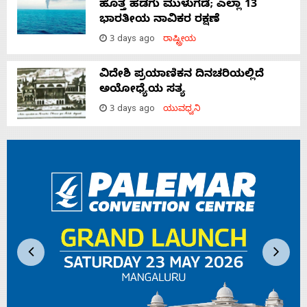
ಹೊತ್ತ ಹಡಗು ಮುಳುಗಡೆ; ಎಲ್ಲಾ 13
ಭಾರತೀಯ ನಾವಿಕರ ರಕ್ಷಣೆ
3 days ago
ರಾಷ್ಟ್ರೀಯ
ವಿದೇಶಿ ಪ್ರಯಾಣಿಕನ ದಿನಚರಿಯಲ್ಲಿದೆ
ಅಯೋಧ್ಯೆಯ ಸತ್ಯ
3 days ago
ಯುವಧ್ವನಿ