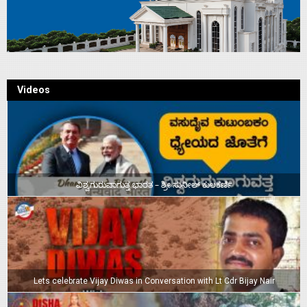
Videos
ವಿಶ್ವಗುರುವಾಗುತ್ತ ಭಾರತ – ಶ್ರೀ ಸುನೀಲ್‌ ಕುಲಕರ್ಣಿ
Lets celebrate Vijay Diwas in Conversation with Lt Cdr Bijay Nair