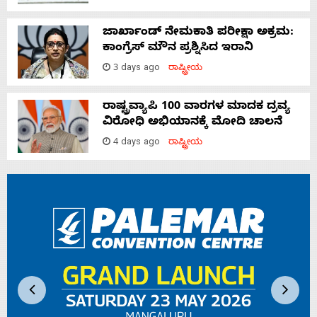
ಜಾರ್ಖಾಂಡ್‌ ನೇಮಕಾತಿ ಪರೀಕ್ಷಾ ಅಕ್ರಮ:
ಕಾಂಗ್ರೆಸ್‌ ಮೌನ ಪ್ರಶ್ನಿಸಿದ ಇರಾನಿ
3 days ago
ರಾಷ್ಟ್ರೀಯ
ರಾಷ್ಟ್ರವ್ಯಾಪಿ 100 ವಾರಗಳ ಮಾದಕ ದ್ರವ್ಯ
ವಿರೋಧಿ ಅಭಿಯಾನಕ್ಕೆ ಮೋದಿ ಚಾಲನೆ
4 days ago
ರಾಷ್ಟ್ರೀಯ