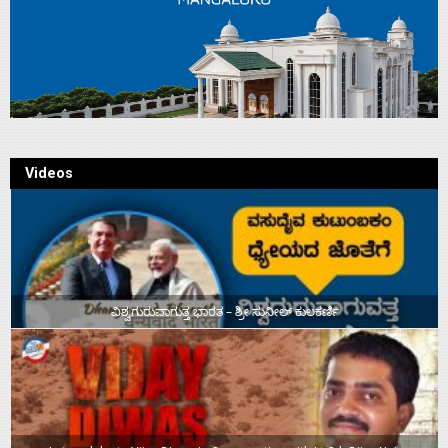
Videos
ವಿಶ್ವಗುರುವಾಗುತ್ತ ಭಾರತ – ಶ್ರೀ ಸುನೀಲ್‌ ಕುಲಕರ್ಣಿ