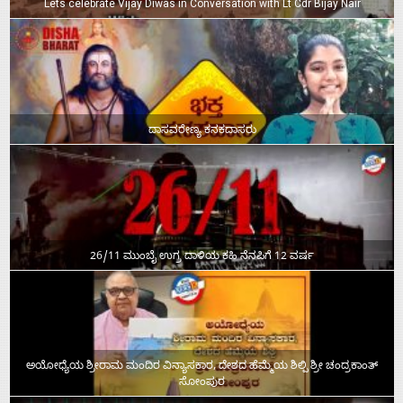
Lets celebrate Vijay Diwas in Conversation with Lt Cdr Bijay Nair
ದಾಸವರೇಣ್ಯ ಕನಕದಾಸರು
26/11 ಮುಂಬೈ ಉಗ್ರ ದಾಳಿಯ ಕಹಿ ನೆನಪಿಗೆ 12 ವರ್ಷ
ಅಯೋಧ್ಯೆಯ ಶ್ರೀರಾಮ ಮಂದಿರ ವಿನ್ಯಾಸಕಾರ, ದೇಶದ ಹೆಮ್ಮೆಯ ಶಿಲ್ಪಿ ಶ್ರೀ ಚಂದ್ರಕಾಂತ್‌
ಸೋಂಪುರ