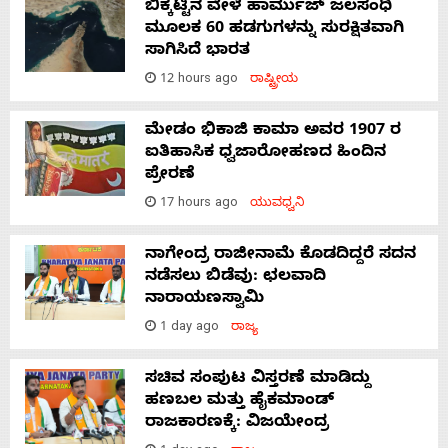
ಬಿಕ್ಕಟ್ಟಿನ ವೇಳೆ ಹಾರ್ಮುಜ್ ಜಲಸಂಧಿ
ಮೂಲಕ 60 ಹಡಗುಗಳನ್ನು ಸುರಕ್ಷಿತವಾಗಿ
ಸಾಗಿಸಿದೆ ಭಾರತ
12 hours ago
ರಾಷ್ಟ್ರೀಯ
ಮೇಡಂ ಭಿಕಾಜಿ ಕಾಮಾ ಅವರ 1907 ರ
ಐತಿಹಾಸಿಕ ಧ್ವಜಾರೋಹಣದ ಹಿಂದಿನ
ಪ್ರೇರಣೆ
17 hours ago
ಯುವಧ್ವನಿ
ನಾಗೇಂದ್ರ ರಾಜೀನಾಮೆ ಕೊಡದಿದ್ದರೆ ಸದನ
ನಡೆಸಲು ಬಿಡೆವು: ಛಲವಾದಿ
ನಾರಾಯಣಸ್ವಾಮಿ
1 day ago
ರಾಜ್ಯ
ಸಚಿವ ಸಂಪುಟ ವಿಸ್ತರಣೆ ಮಾಡಿದ್ದು
ಹಣಬಲ ಮತ್ತು ಹೈಕಮಾಂಡ್
ರಾಜಕಾರಣಕ್ಕೆ: ವಿಜಯೇಂದ್ರ