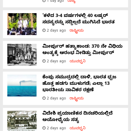
1 day ago
ರಾಜ್ಯ
‘ಕಳೆದ 3-4 ವರ್ಷಗಳಲ್ಲಿ 40 ಲಷ್ಕರ್
ಸದಸ್ಯರನ್ನು ಸದ್ದಿಲ್ಲದೆ ಮುಗಿಸಿದೆ ಭಾರತ
2 days ago
ರಾಷ್ಟ್ರೀಯ
ಮೀರ್ಪುರ್ ಹತ್ಯಾಕಾಂಡ: 370 ನೇ ವಿಧಿಯ
ಅಂತ್ಯಕ್ಕೆ ಆರಂಭ ನೀಡಿತ್ತು ಮೀರ್ಪುರ್
2 days ago
ಯುವಧ್ವನಿ
ಕೆಂಪು ಸಮುದ್ರದಲ್ಲಿ ದಾಳಿ, ಭಾರತ ಧ್ವಜ
ಹೊತ್ತ ಹಡಗು ಮುಳುಗಡೆ; ಎಲ್ಲಾ 13
ಭಾರತೀಯ ನಾವಿಕರ ರಕ್ಷಣೆ
2 days ago
ರಾಷ್ಟ್ರೀಯ
ವಿದೇಶಿ ಪ್ರಯಾಣಿಕನ ದಿನಚರಿಯಲ್ಲಿದೆ
ಅಯೋಧ್ಯೆಯ ಸತ್ಯ
2 days ago
ಯುವಧ್ವನಿ