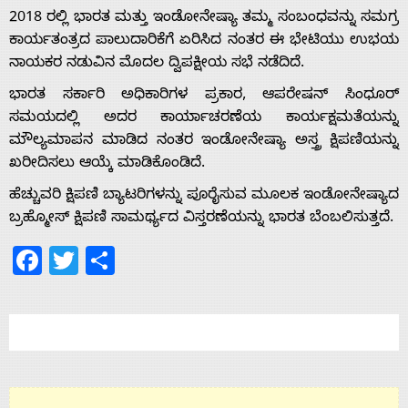
Home
2018 ರಲ್ಲಿ ಭಾರತ ಮತ್ತು ಇಂಡೋನೇಷ್ಯಾ ತಮ್ಮ ಸಂಬಂಧವನ್ನು ಸಮಗ್ರ
ಕಾರ್ಯತಂತ್ರದ ಪಾಲುದಾರಿಕೆಗೆ ಏರಿಸಿದ ನಂತರ ಈ ಭೇಟಿಯು ಉಭಯ
ನಾಯಕರ ನಡುವಿನ ಮೊದಲ ದ್ವಿಪಕ್ಷೀಯ ಸಭೆ ನಡೆದಿದೆ.
About
ಭಾರತ ಸರ್ಕಾರಿ ಅಧಿಕಾರಿಗಳ ಪ್ರಕಾರ, ಆಪರೇಷನ್ ಸಿಂಧೂರ್
Us
ಸಮಯದಲ್ಲಿ ಅದರ ಕಾರ್ಯಾಚರಣೆಯ ಕಾರ್ಯಕ್ಷಮತೆಯನ್ನು
ಮೌಲ್ಯಮಾಪನ ಮಾಡಿದ ನಂತರ ಇಂಡೋನೇಷ್ಯಾ ಅಸ್ತ್ರ ಕ್ಷಿಪಣಿಯನ್ನು
ಖರೀದಿಸಲು ಆಯ್ಕೆ ಮಾಡಿಕೊಂಡಿದೆ.
Advertise
ಹೆಚ್ಚುವರಿ ಕ್ಷಿಪಣಿ ಬ್ಯಾಟರಿಗಳನ್ನು ಪೂರೈಸುವ ಮೂಲಕ ಇಂಡೋನೇಷ್ಯಾದ
ಬ್ರಹ್ಮೋಸ್ ಕ್ಷಿಪಣಿ ಸಾಮರ್ಥ್ಯದ ವಿಸ್ತರಣೆಯನ್ನು ಭಾರತ ಬೆಂಬಲಿಸುತ್ತದೆ.
With
Facebook
Twitter
Share
s
Contact