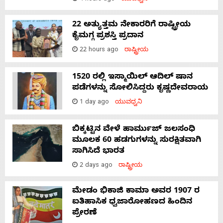
22 ಅತ್ಯುತ್ತಮ ನೇಕಾರರಿಗೆ ರಾಷ್ಟ್ರೀಯ
ಕೈಮಗ್ಗ ಪ್ರಶಸ್ತಿ ಪ್ರದಾನ
22 hours ago
ರಾಷ್ಟ್ರೀಯ
1520 ರಲ್ಲಿ ಇಸ್ಮಾಯಿಲ್ ಆದಿಲ್ ಷಾನ
ಪಡೆಗಳನ್ನು ಸೋಲಿಸಿದ್ದರು ಕೃಷ್ಣದೇವರಾಯ
1 day ago
ಯುವಧ್ವನಿ
ಬಿಕ್ಕಟ್ಟಿನ ವೇಳೆ ಹಾರ್ಮುಜ್ ಜಲಸಂಧಿ
ಮೂಲಕ 60 ಹಡಗುಗಳನ್ನು ಸುರಕ್ಷಿತವಾಗಿ
ಸಾಗಿಸಿದೆ ಭಾರತ
2 days ago
ರಾಷ್ಟ್ರೀಯ
ಮೇಡಂ ಭಿಕಾಜಿ ಕಾಮಾ ಅವರ 1907 ರ
ಐತಿಹಾಸಿಕ ಧ್ವಜಾರೋಹಣದ ಹಿಂದಿನ
ಪ್ರೇರಣೆ