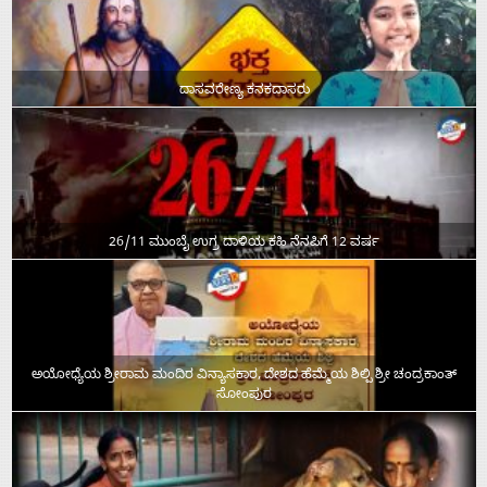
ದಾಸವರೇಣ್ಯ ಕನಕದಾಸರು
26/11 ಮುಂಬೈ ಉಗ್ರ ದಾಳಿಯ ಕಹಿ ನೆನಪಿಗೆ 12 ವರ್ಷ
ಅಯೋಧ್ಯೆಯ ಶ್ರೀರಾಮ ಮಂದಿರ ವಿನ್ಯಾಸಕಾರ, ದೇಶದ ಹೆಮ್ಮೆಯ ಶಿಲ್ಪಿ ಶ್ರೀ ಚಂದ್ರಕಾಂತ್‌
ಸೋಂಪುರ