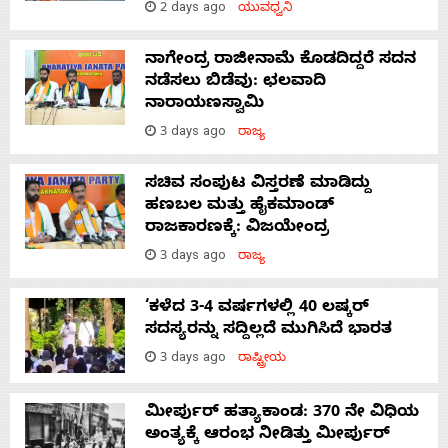
2 days ago
ಯುವಧ್ವನಿ
ನಾಗೇಂದ್ರ ರಾಜೀನಾಮೆ ಕೊಡದಿದ್ದರೆ ಸದನ
ನಡೆಸಲು ಬಿಡೆವು: ಛಲವಾದಿ
ನಾರಾಯಣಸ್ವಾಮಿ
3 days ago
ರಾಜ್ಯ
ಸಚಿವ ಸಂಪುಟ ವಿಸ್ತರಣೆ ಮಾಡಿದ್ದು
ಹಣಬಲ ಮತ್ತು ಹೈಕಮಾಂಡ್
ರಾಜಕಾರಣಕ್ಕೆ: ವಿಜಯೇಂದ್ರ
3 days ago
ರಾಜ್ಯ
‘ಕಳೆದ 3-4 ವರ್ಷಗಳಲ್ಲಿ 40 ಲಷ್ಕರ್
ಸದಸ್ಯರನ್ನು ಸದ್ದಿಲ್ಲದೆ ಮುಗಿಸಿದೆ ಭಾರತ
3 days ago
ರಾಷ್ಟ್ರೀಯ
ಮೀರ್ಪುರ್ ಹತ್ಯಾಕಾಂಡ: 370 ನೇ ವಿಧಿಯ
ಅಂತ್ಯಕ್ಕೆ ಆರಂಭ ನೀಡಿತ್ತು ಮೀರ್ಪುರ್