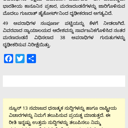
ಅಪರಾಧಿಗಳು ಶಿಕ್ಷೆಯ ವಿಚಾರಣೆಗೆ ವರ್ಚುವಲ್ ಆಗಿ ಹಾಜರಿದ್ದರು.
ಭಾರತೀಯ ಕಾನೂನಿನ ಪ್ರಕಾರ, ಮರಣದಂಡನೆಗಳನ್ನು ಜಾರಿಗೊಳಿಸುವ
ಮೊದಲು ಗುಜರಾತ್ ಹೈಕೋರ್ಟ್‌ನಿಂದ ದೃಢೀಕರಣದ ಅಗತ್ಯವಿದೆ.
About
49 ಅಪರಾಧಿಗಳ ಸಂಪೂರ್ಣ ಪಟ್ಟಿಯನ್ನು ಕೆಳಗೆ ನೀಡಲಾಗಿದೆ.
ವಿವರವಾದ ನ್ಯಾಯಾಲಯದ ಆದೇಶವನ್ನು ಸಾರ್ವಜನಿಕಗೊಳಿಸಿದ ನಂತರ
Us
ಮರಣದಂಡನೆ ವಿಧಿಸಲಾದ 38 ಅಪರಾಧಿಗಳ ಗುರುತುಗಳನ್ನು
ದೃಢೀಕರಿಸುವ ನಿರೀಕ್ಷೆಯಿತ್ತು.
Advertise
Facebook
Twitter
Share
With
s
Contact
ನ್ಯೂಸ್ 13 ಸಮಾಜದ ಧನಾತ್ಮಕ ಸುದ್ದಿಗಳನ್ನು ಹಾಗೂ ರಾಷ್ಟ್ರೀಯ
ವಿಚಾರಗಳನ್ನು ನಿಮಗೆ ತಲುಪಿಸುವ ಪ್ರಯತ್ನ ಮಾಡುತ್ತದೆ. ಈ
Us
ರೀತಿ ಇನ್ನಷ್ಟು ಉತ್ತಮ ಸುದ್ದಿಗಳನ್ನು ತಲುಪಿಸಲು ನಿಮ್ಮ