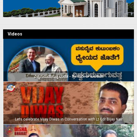
Videos
ವಿಶ್ವಗುರುವಾಗುತ್ತ ಭಾರತ – ಶ್ರೀ ಸುನೀಲ್‌ ಕುಲಕರ್ಣಿ
Lets celebrate Vijay Diwas in Conversation with Lt Cdr Bijay Nair