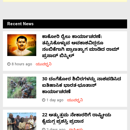
Recent News
ಕಾಕೋರಿ ರೈಲು ಕಾರ್ಯಾಚರಣೆ:
ತಪ್ಪಿಸಿಕೊಳ್ಳುವ ಅವಕಾಶವಿದ್ದರೂ
ನಂಬಿಕೆಗಾಗಿ ಪ್ರಾಣತ್ಯಾಗ ಮಾಡಿದ ರಾಮ್
ಪ್ರಸಾದ್ ಬಿಸ್ಮಿಲ್
8 hours ago
ಯುವಧ್ವನಿ
30 ದಂಗೆಕೋರ ಶಿಬಿರಗಳನ್ನು ನಾಶಪಡಿಸಿದ
ಐತಿಹಾಸಿಕ ಭಾರತ-ಭೂತಾನ್
ಕಾರ್ಯಾಚರಣೆ
1 day ago
ಯುವಧ್ವನಿ
22 ಅತ್ಯುತ್ತಮ ನೇಕಾರರಿಗೆ ರಾಷ್ಟ್ರೀಯ
ಕೈಮಗ್ಗ ಪ್ರಶಸ್ತಿ ಪ್ರದಾನ