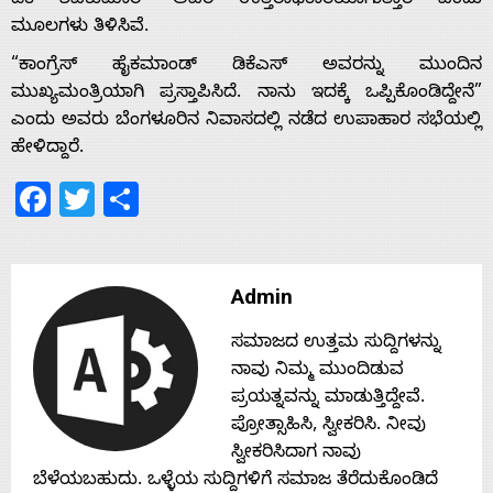
ಡಿಕೆ ಶಿವಕುಮಾರ್ ಅವರ ಉತ್ತರಾಧಿಕಾರಿಯಾಗುತ್ತಾರೆ ಎಂದು
ಮೂಲಗಳು ತಿಳಿಸಿವೆ.
Home
“ಕಾಂಗ್ರೆಸ್ ಹೈಕಮಾಂಡ್ ಡಿಕೆಎಸ್ ಅವರನ್ನು ಮುಂದಿನ
ಮುಖ್ಯಮಂತ್ರಿಯಾಗಿ ಪ್ರಸ್ತಾಪಿಸಿದೆ. ನಾನು ಇದಕ್ಕೆ ಒಪ್ಪಿಕೊಂಡಿದ್ದೇನೆ”
ಎಂದು ಅವರು ಬೆಂಗಳೂರಿನ ನಿವಾಸದಲ್ಲಿ ನಡೆದ ಉಪಾಹಾರ ಸಭೆಯಲ್ಲಿ
About
ಹೇಳಿದ್ದಾರೆ.
Us
Facebook
Twitter
Share
Advertise
Admin
With
ಸಮಾಜದ ಉತ್ತಮ ಸುದ್ದಿಗಳನ್ನು
ನಾವು ನಿಮ್ಮ ಮುಂದಿಡುವ
s
ಪ್ರಯತ್ನವನ್ನು ಮಾಡುತ್ತಿದ್ದೇವೆ.
ಪ್ರೋತ್ಸಾಹಿಸಿ, ಸ್ವೀಕರಿಸಿ. ನೀವು
ಸ್ವೀಕರಿಸಿದಾಗ ನಾವು
Contact
ಬೆಳೆಯಬಹುದು. ಒಳ್ಳೆಯ ಸುದ್ದಿಗಳಿಗೆ ಸಮಾಜ ತೆರೆದುಕೊಂಡಿದೆ