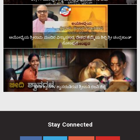
ಅಯೋಧ್ಯೆಯ ಶ್ರೀರಾಮ ಮಂದಿರ ವಿನ್ಯಾಸಕಾರ, ದೇಶದ ಹೆಮ್ಮೆಯ ಶಿಲ್ಪಿ ಶ್ರೀ ಚಂದ್ರಕಾಂತ್‌
ಸೋಂಪುರ
ಬೀದಿ ಶ್ವಾನಗಳ ಶ್ವಾಸದಂತಿರುವ ಶ್ರೀಮತಿ ರಜನಿ ಶೆಟ್ಟಿ
Stay Connected