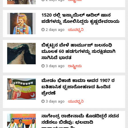
2 days ago
ರಾಷ್ಟ್ರೀಯ
1520 ರಲ್ಲಿ ಇಸ್ಮಾಯಿಲ್ ಆದಿಲ್ ಷಾನ
ಪಡೆಗಳನ್ನು ಸೋಲಿಸಿದ್ದರು ಕೃಷ್ಣದೇವರಾಯ
2 days ago
ಯುವಧ್ವನಿ
ಬಿಕ್ಕಟ್ಟಿನ ವೇಳೆ ಹಾರ್ಮುಜ್ ಜಲಸಂಧಿ
ಮೂಲಕ 60 ಹಡಗುಗಳನ್ನು ಸುರಕ್ಷಿತವಾಗಿ
ಸಾಗಿಸಿದೆ ಭಾರತ
3 days ago
ರಾಷ್ಟ್ರೀಯ
ಮೇಡಂ ಭಿಕಾಜಿ ಕಾಮಾ ಅವರ 1907 ರ
ಐತಿಹಾಸಿಕ ಧ್ವಜಾರೋಹಣದ ಹಿಂದಿನ
ಪ್ರೇರಣೆ
3 days ago
ಯುವಧ್ವನಿ
ನಾಗೇಂದ್ರ ರಾಜೀನಾಮೆ ಕೊಡದಿದ್ದರೆ ಸದನ
ನಡೆಸಲು ಬಿಡೆವು: ಛಲವಾದಿ