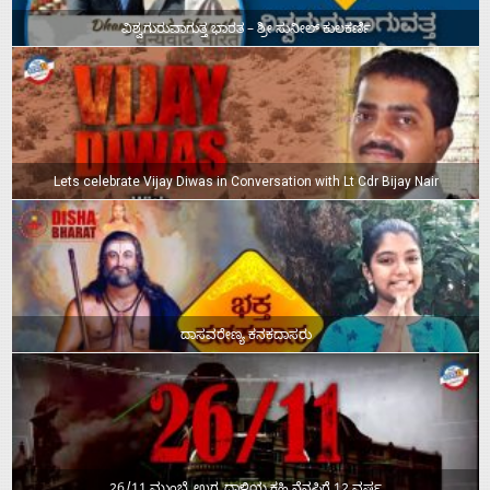
ವಿಶ್ವಗುರುವಾಗುತ್ತ ಭಾರತ – ಶ್ರೀ ಸುನೀಲ್‌ ಕುಲಕರ್ಣಿ
Lets celebrate Vijay Diwas in Conversation with Lt Cdr Bijay Nair
ದಾಸವರೇಣ್ಯ ಕನಕದಾಸರು
26/11 ಮುಂಬೈ ಉಗ್ರ ದಾಳಿಯ ಕಹಿ ನೆನಪಿಗೆ 12 ವರ್ಷ