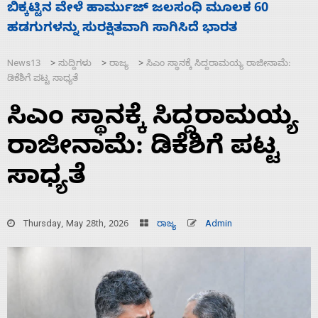
ನಾಗೇಂದ್ರ ರಾಜೀನಾಮೆ ಕೊಡದಿದ್ದರೆ ಸದನ ನಡೆಸಲು
ಬಿಡೆವು: ಛಲವಾದಿ ನಾರಾಯಣಸ್ವಾಮಿ
News13
ಸುದ್ದಿಗಳು
ರಾಜ್ಯ
ಸಿಎಂ ಸ್ಥಾನಕ್ಕೆ ಸಿದ್ದರಾಮಯ್ಯ ರಾಜೀನಾಮೆ:
>
>
>
ಡಿಕೆಶಿಗೆ ಪಟ್ಟ ಸಾಧ್ಯತೆ
ಸಿಎಂ ಸ್ಥಾನಕ್ಕೆ ಸಿದ್ದರಾಮಯ್ಯ
ರಾಜೀನಾಮೆ: ಡಿಕೆಶಿಗೆ ಪಟ್ಟ
ಸಾಧ್ಯತೆ
Thursday, May 28th, 2026
ರಾಜ್ಯ
Admin