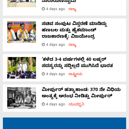
ನಾರಾಯಣಸ್ವಾಮಿ
4 days ago
ರಾಜ್ಯ
ಸಚಿವ ಸಂಪುಟ ವಿಸ್ತರಣೆ ಮಾಡಿದ್ದು
ಹಣಬಲ ಮತ್ತು ಹೈಕಮಾಂಡ್
ರಾಜಕಾರಣಕ್ಕೆ: ವಿಜಯೇಂದ್ರ
4 days ago
ರಾಜ್ಯ
‘ಕಳೆದ 3-4 ವರ್ಷಗಳಲ್ಲಿ 40 ಲಷ್ಕರ್
ಸದಸ್ಯರನ್ನು ಸದ್ದಿಲ್ಲದೆ ಮುಗಿಸಿದೆ ಭಾರತ
4 days ago
ರಾಷ್ಟ್ರೀಯ
ಮೀರ್ಪುರ್ ಹತ್ಯಾಕಾಂಡ: 370 ನೇ ವಿಧಿಯ
ಅಂತ್ಯಕ್ಕೆ ಆರಂಭ ನೀಡಿತ್ತು ಮೀರ್ಪುರ್
4 days ago
ಯುವಧ್ವನಿ