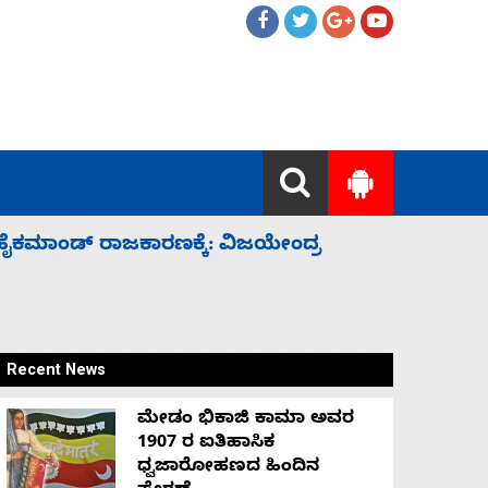
ಲ್ಲದೆ ಮುಗಿಸಿದೆ ಭಾರತ
ಕೆಂಪು ಸಮು
ರಕ್ಷಣೆ
Recent News
ಮೇಡಂ ಭಿಕಾಜಿ ಕಾಮಾ ಅವರ
1907 ರ ಐತಿಹಾಸಿಕ
ಧ್ವಜಾರೋಹಣದ ಹಿಂದಿನ