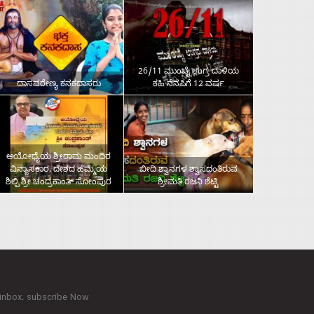
26/11 ಮುಂಬೈ ಉಗ್ರ ದಾಳಿಯ
ದಾಸವರೇಣ್ಯ ಕನಕದಾಸರು
ಕಹಿ ನೆನಪಿಗೆ 12 ವರ್ಷ
ಅಯೋಧ್ಯೆಯ ಶ್ರೀರಾಮ ಮಂದಿರ
ವಿನ್ಯಾಸಕಾರ, ದೇಶದ ಹೆಮ್ಮೆಯ
ಬೀದಿ ಶ್ವಾನಗಳ ಶ್ವಾಸದಂತಿರುವ
ಶಿಲ್ಪಿ ಶ್ರೀ ಚಂದ್ರಕಾಂತ್‌ ಸೋಂಪುರ
ಶ್ರೀಮತಿ ರಜನಿ ಶೆಟ್ಟಿ
 inbox. subscribe Now