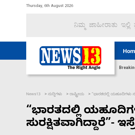
Thursday, 6th August 2026
Hom
ಿದ್ದು ಹಣಬಲ ಮತ್ತು ಹೈಕಮಾಂಡ್ ರಾಜಕಾರಣಕ್ಕೆ: ವಿಜಯೇಂದ್ರ
Breakin
News13
ಸುದ್ದಿಗಳು
ರಾಷ್ಟ್ರೀಯ
“ಭಾರತದಲ್ಲಿ ಯಹೂದಿಗಳು ಸದಾ 
>
>
>
“ಭಾರತದಲ್ಲಿ ಯಹೂದಿಗ
ಸುರಕ್ಷಿತವಾಗಿದ್ದಾರೆ”- ಇ