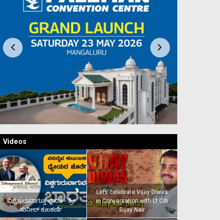
Videos
Lets celebrate Vijay Diwas
ವಿಶ್ವಗುರುವಾಗುತ್ತ ಭಾರತ – ಶ್ರೀ
in Conversation with Lt Cdr
ಸುನೀಲ್‌ ಕುಲಕರ್ಣಿ
Bijay Nair