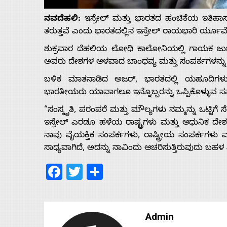
Us
ನವದೆಹಲಿ:
ಇಸ್ರೇಲ್ ಮತ್ತು ಭಾರತದ ಹಂಚಿಕೆಯ ಇತಿಹಾಸ, ಸ
ತರುತ್ತವೆ ಎಂದು ಭಾರತದಲ್ಲಿನ ಇಸ್ರೇಲ್ ರಾಯಭಾರಿ ರ್ಯೂವೆನ
Advertise
ಶುಕ್ರವಾರ ದೆಹಲಿಯ ಲೋಧಿ ಕಾಲೋನಿಯಲ್ಲಿ ಗಾಯಕ ಜುಬಿನ
ಅವರು ದೇಶಗಳ ಆಳವಾದ ಬಾಂಧವ್ಯ ಮತ್ತು ಸಂಪರ್ಕಗಳನ್ನು 
With
ಬಳಿಕ ಮಾತನಾಡಿದ ಅಜರ್, ಭಾರತದಲ್ಲಿ ಯಹೂದಿಗಳು ಯ
ಭಾರತೀಯರು ಯಾವಾಗಲೂ ಇನ್ನೊಬ್ಬರನ್ನು ಒಪ್ಪಿಕೊಳ್ಳುವ ಸಮ
s
“ಸಂಸ್ಕೃತಿ, ಪರಂಪರೆ ಮತ್ತು ಮೌಲ್ಯಗಳು ನಮ್ಮನ್ನು ಒಟ್ಟಿಗೆ
ಇಸ್ರೇಲ್ ಎರಡೂ ಹಳೆಯ ರಾಷ್ಟ್ರಗಳು ಮತ್ತು ಆಧುನಿಕ ದೇಶ
ನಾವು ವೈಯಕ್ತಿಕ ಸಂಪರ್ಕಗಳು, ರಾಷ್ಟ್ರೀಯ ಸಂಪರ್ಕಗಳ
Contact
ಸಾಧ್ಯವಾಗಿದೆ, ಅದನ್ನು ನಾವಿಂದು ಆಚರಿಸುತ್ತಿರುವುದು ಬಹಳ 
Facebook
Twitter
Share
Us
Admin