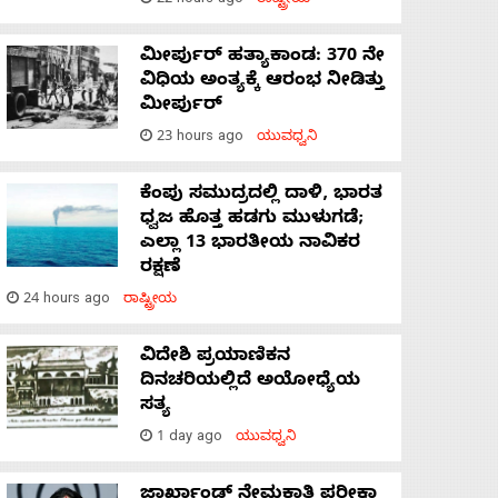
22 hours ago
ರಾಷ್ಟ್ರೀಯ
ಮೀರ್ಪುರ್ ಹತ್ಯಾಕಾಂಡ: 370 ನೇ
ವಿಧಿಯ ಅಂತ್ಯಕ್ಕೆ ಆರಂಭ ನೀಡಿತ್ತು
ಮೀರ್ಪುರ್
23 hours ago
ಯುವಧ್ವನಿ
ಕೆಂಪು ಸಮುದ್ರದಲ್ಲಿ ದಾಳಿ, ಭಾರತ
ಧ್ವಜ ಹೊತ್ತ ಹಡಗು ಮುಳುಗಡೆ;
ಎಲ್ಲಾ 13 ಭಾರತೀಯ ನಾವಿಕರ
ರಕ್ಷಣೆ
24 hours ago
ರಾಷ್ಟ್ರೀಯ
ವಿದೇಶಿ ಪ್ರಯಾಣಿಕನ
ದಿನಚರಿಯಲ್ಲಿದೆ ಅಯೋಧ್ಯೆಯ
ಸತ್ಯ
1 day ago
ಯುವಧ್ವನಿ
ಜಾರ್ಖಾಂಡ್‌ ನೇಮಕಾತಿ ಪರೀಕ್ಷಾ