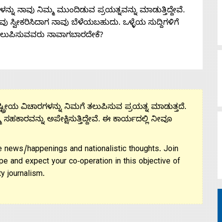
ನು ನಾವು ನಿಮ್ಮ ಮುಂದಿಡುವ ಪ್ರಯತ್ನವನ್ನು ಮಾಡುತ್ತಿದ್ದೇವೆ.
 ನೀವು ಸ್ವೀಕರಿಸಿದಾಗ ನಾವು ಬೆಳೆಯಬಹುದು. ಒಳ್ಳೆಯ ಸುದ್ದಿಗಳಿಗೆ
ತಲುಪಿಸುವವರು ನಾವಾಗಬಾರದೇಕೆ?
ಟ್ರೀಯ ವಿಚಾರಗಳನ್ನು ನಿಮಗೆ ತಲುಪಿಸುವ ಪ್ರಯತ್ನ ಮಾಡುತ್ತದೆ.
ಮ ಸಹಕಾರವನ್ನು ಅಪೇಕ್ಷಿಸುತ್ತಿದ್ದೇವೆ. ಈ ಕಾರ್ಯದಲ್ಲಿ ನೀವೂ
 news/happenings and nationalistic thoughts. Join
pe and expect your co-operation in this objective of
y journalism.