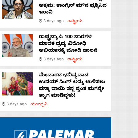
ಅಕ್ರಮ: ಕಾಂಗ್ರೆಸ್‌ ಮೌನ ಪ್ರಶ್ನಿಸಿದ
ಇರಾನಿ
3 days ago
ರಾಷ್ಟ್ರೀಯ
ರಾಷ್ಟ್ರವ್ಯಾಪಿ 100 ವಾರಗಳ
ಮಾದಕ ದ್ರವ್ಯ ವಿರೋಧಿ
ಅಭಿಯಾನಕ್ಕೆ ಮೋದಿ ಚಾಲನೆ
3 days ago
ರಾಷ್ಟ್ರೀಯ
ಮೇವಾರದ ಭವಿಷ್ಯವಾದ
ಉದಯ್ ಸಿಂಗ್ ಅನ್ನು ಉಳಿಸಲು
ಪನ್ನಾ ದಾಯಿ ತನ್ನ ಸ್ವಂತ ಮಗನ್ನೇ
ತ್ಯಾಗ ಮಾಡಿದ್ದಳು!
3 days ago
ಯುವಧ್ವನಿ