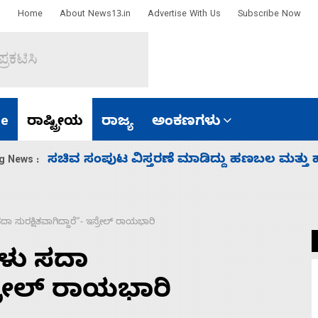
Home
About News13.in
Advertise With Us
Subscribe Now
e
ರಾಷ್ಟ್ರೀಯ
ರಾಜ್ಯ
ಅಂಕಣಗಳು
‘ಕಳೆದ 3-4 ವರ್ಷಗಳಲ್ಲಿ 40 ಲಷ್ಕರ್ ಸದಸ್ಯರನ್ನು ಸದ್ದಿ
g News :
ಸುರಕ್ಷಿತವಾಗಿದ್ದಾರೆ”- ಇಸ್ರೇಲ್‌ ರಾಯಭಾರಿ
ಳು ಸದಾ
ಸ್ರೇಲ್‌ ರಾಯಭಾರಿ