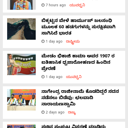
7 hours ago
ಯುವಧ್ವನಿ
ಬಿಕ್ಕಟ್ಟಿನ ವೇಳೆ ಹಾರ್ಮುಜ್ ಜಲಸಂಧಿ
ಮೂಲಕ 60 ಹಡಗುಗಳನ್ನು ಸುರಕ್ಷಿತವಾಗಿ
ಸಾಗಿಸಿದೆ ಭಾರತ
1 day ago
ರಾಷ್ಟ್ರೀಯ
ಮೇಡಂ ಭಿಕಾಜಿ ಕಾಮಾ ಅವರ 1907 ರ
ಐತಿಹಾಸಿಕ ಧ್ವಜಾರೋಹಣದ ಹಿಂದಿನ
ಪ್ರೇರಣೆ
1 day ago
ಯುವಧ್ವನಿ
ನಾಗೇಂದ್ರ ರಾಜೀನಾಮೆ ಕೊಡದಿದ್ದರೆ ಸದನ
ನಡೆಸಲು ಬಿಡೆವು: ಛಲವಾದಿ
ನಾರಾಯಣಸ್ವಾಮಿ
2 days ago
ರಾಜ್ಯ
ಸಚಿವ ಸಂಪುಟ ವಿಸ್ತರಣೆ ಮಾಡಿದ್ದು