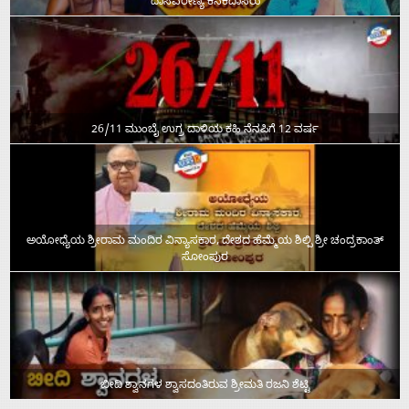
ದಾಸವರೇಣ್ಯ ಕನಕದಾಸರು
26/11 ಮುಂಬೈ ಉಗ್ರ ದಾಳಿಯ ಕಹಿ ನೆನಪಿಗೆ 12 ವರ್ಷ
ಅಯೋಧ್ಯೆಯ ಶ್ರೀರಾಮ ಮಂದಿರ ವಿನ್ಯಾಸಕಾರ, ದೇಶದ ಹೆಮ್ಮೆಯ ಶಿಲ್ಪಿ ಶ್ರೀ ಚಂದ್ರಕಾಂತ್‌
ಸೋಂಪುರ
ಬೀದಿ ಶ್ವಾನಗಳ ಶ್ವಾಸದಂತಿರುವ ಶ್ರೀಮತಿ ರಜನಿ ಶೆಟ್ಟಿ