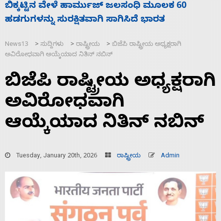
ನಾಗೇಂದ್ರ ರಾಜೀನಾಮೆ ಕೊಡದಿದ್ದರೆ ಸದನ ನಡೆಸಲು
ಸ
ಬಿಡೆವು: ಛಲವಾದಿ ನಾರಾಯಣಸ್ವಾಮಿ
ಹ
News13
ಸುದ್ದಿಗಳು
ರಾಷ್ಟ್ರೀಯ
ಬಿಜೆಪಿ ರಾಷ್ಟ್ರೀಯ ಅಧ್ಯಕ್ಷರಾಗಿ
>
>
>
ಅವಿರೋಧವಾಗಿ ಆಯ್ಕೆಯಾದ ನಿತಿನ್ ನಬಿನ್
ಬಿಜೆಪಿ ರಾಷ್ಟ್ರೀಯ ಅಧ್ಯಕ್ಷರಾಗಿ
ಅವಿರೋಧವಾಗಿ
ಆಯ್ಕೆಯಾದ ನಿತಿನ್ ನಬಿನ್
Tuesday, January 20th, 2026
ರಾಷ್ಟ್ರೀಯ
Admin