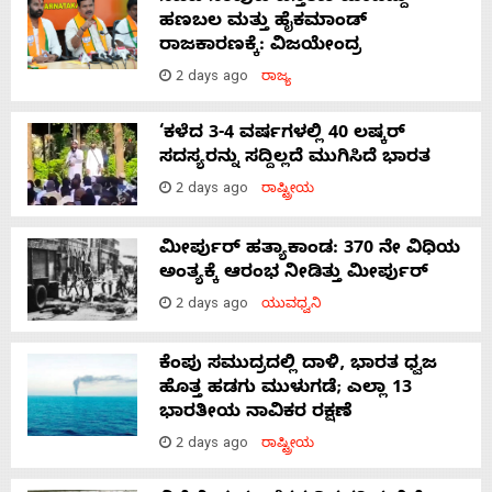
ಹಣಬಲ ಮತ್ತು ಹೈಕಮಾಂಡ್
ರಾಜಕಾರಣಕ್ಕೆ: ವಿಜಯೇಂದ್ರ
2 days ago
ರಾಜ್ಯ
‘ಕಳೆದ 3-4 ವರ್ಷಗಳಲ್ಲಿ 40 ಲಷ್ಕರ್
ಸದಸ್ಯರನ್ನು ಸದ್ದಿಲ್ಲದೆ ಮುಗಿಸಿದೆ ಭಾರತ
2 days ago
ರಾಷ್ಟ್ರೀಯ
ಮೀರ್ಪುರ್ ಹತ್ಯಾಕಾಂಡ: 370 ನೇ ವಿಧಿಯ
ಅಂತ್ಯಕ್ಕೆ ಆರಂಭ ನೀಡಿತ್ತು ಮೀರ್ಪುರ್
2 days ago
ಯುವಧ್ವನಿ
ಕೆಂಪು ಸಮುದ್ರದಲ್ಲಿ ದಾಳಿ, ಭಾರತ ಧ್ವಜ
ಹೊತ್ತ ಹಡಗು ಮುಳುಗಡೆ; ಎಲ್ಲಾ 13
ಭಾರತೀಯ ನಾವಿಕರ ರಕ್ಷಣೆ
2 days ago
ರಾಷ್ಟ್ರೀಯ