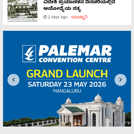
ವಿದೇಶಿ ಪ್ರಯಾಣಿಕನ ದಿನಚರಿಯಲ್ಲಿದೆ
ಅಯೋಧ್ಯೆಯ ಸತ್ಯ
2 days ago
ಯುವಧ್ವನಿ