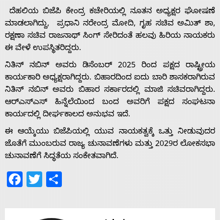
ದೆಹಲಿಯ ಬಿಜೆಪಿ ಕೇಂದ್ರ ಕಚೇರಿಯಲ್ಲಿ ನೂತನ ಅಧ್ಯಕ್ಷರ ಘೋಷಣೆ
ಮಾಡಲಾಗಿದ್ದು, ಪ್ರಧಾನಿ ನರೇಂದ್ರ ಮೋದಿ, ಗೃಹ ಸಚಿವ ಅಮಿತ್ ಶಾ,
ರಕ್ಷಣಾ ಸಚಿವ ರಾಜನಾಥ್ ಸಿಂಗ್ ಸೇರಿದಂತೆ ಹಲವು ಹಿರಿಯ ನಾಯಕರು
Home
ಈ ವೇಳೆ ಉಪಸ್ಥಿತರಿದ್ದರು.
ನಿತಿನ್ ನಬಿನ್ ಅವರು ಡಿಸೆಂಬರ್ 2025 ರಿಂದ ಪಕ್ಷದ ರಾಷ್ಟ್ರೀಯ
About
ಕಾರ್ಯಕಾರಿ ಅಧ್ಯಕ್ಷರಾಗಿದ್ದರು. ಬಿಹಾರದಿಂದ ಐದು ಬಾರಿ ಶಾಸಕರಾಗಿರುವ
ನಿತಿನ್ ನಬಿನ್ ಅವರು ಬಿಹಾರ ಸರ್ಕಾರದಲ್ಲಿ ಮಾಜಿ ಸಚಿವರಾಗಿದ್ದರು.
Us
ಆರ್‌ಎಸ್‌ಎಸ್ ಹಿನ್ನೆಲೆಯಿಂದ ಬಂದ‌ ಅವರಿಗೆ ಪಕ್ಷದ ಸಂಘಟನಾ
ಕಾರ್ಯದಲ್ಲಿ ದೀರ್ಘಕಾಲದ ಅನುಭವ ಇದೆ.
ಈ ಆಯ್ಕೆಯು ಬಿಜೆಪಿಯಲ್ಲಿ ಯುವ ನಾಯಕತ್ವಕ್ಕೆ ಒತ್ತು ನೀಡುವುದರ
Advertise
ಜೊತೆಗೆ ಮುಂಬರುವ ರಾಜ್ಯ ಚುನಾವಣೆಗಳು ಮತ್ತು 2029ರ ಲೋಕಸಭಾ
ಚುನಾವಣೆಗೆ ಸಿದ್ಧತೆಯ ಸಂಕೇತವಾಗಿದೆ.
With
Facebook
Twitter
Share
s