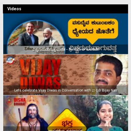
Videos
ವಿಶ್ವಗುರುವಾಗುತ್ತ ಭಾರತ – ಶ್ರೀ ಸುನೀಲ್‌ ಕುಲಕರ್ಣಿ
Lets celebrate Vijay Diwas in Conversation with Lt Cdr Bijay Nair