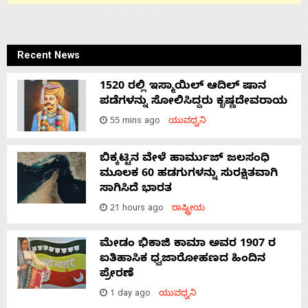
Recent News
1520 ರಲ್ಲಿ ಇಸ್ಮಾಯಿಲ್ ಆದಿಲ್ ಷಾನ
ಪಡೆಗಳನ್ನು ಸೋಲಿಸಿದ್ದರು ಕೃಷ್ಣದೇವರಾಯ
55 mins ago
ಯುವಧ್ವನಿ
ಬಿಕ್ಕಟ್ಟಿನ ವೇಳೆ ಹಾರ್ಮುಜ್ ಜಲಸಂಧಿ
ಮೂಲಕ 60 ಹಡಗುಗಳನ್ನು ಸುರಕ್ಷಿತವಾಗಿ
ಸಾಗಿಸಿದೆ ಭಾರತ
21 hours ago
ರಾಷ್ಟ್ರೀಯ
ಮೇಡಂ ಭಿಕಾಜಿ ಕಾಮಾ ಅವರ 1907 ರ
ಐತಿಹಾಸಿಕ ಧ್ವಜಾರೋಹಣದ ಹಿಂದಿನ
ಪ್ರೇರಣೆ
1 day ago
ಯುವಧ್ವನಿ