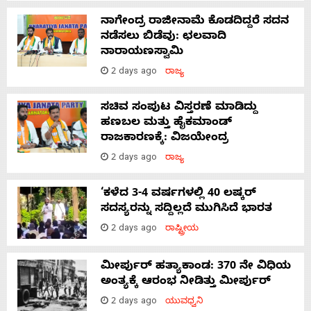
ನಾಗೇಂದ್ರ ರಾಜೀನಾಮೆ ಕೊಡದಿದ್ದರೆ ಸದನ
ನಡೆಸಲು ಬಿಡೆವು: ಛಲವಾದಿ
ನಾರಾಯಣಸ್ವಾಮಿ
2 days ago
ರಾಜ್ಯ
ಸಚಿವ ಸಂಪುಟ ವಿಸ್ತರಣೆ ಮಾಡಿದ್ದು
ಹಣಬಲ ಮತ್ತು ಹೈಕಮಾಂಡ್
ರಾಜಕಾರಣಕ್ಕೆ: ವಿಜಯೇಂದ್ರ
2 days ago
ರಾಜ್ಯ
‘ಕಳೆದ 3-4 ವರ್ಷಗಳಲ್ಲಿ 40 ಲಷ್ಕರ್
ಸದಸ್ಯರನ್ನು ಸದ್ದಿಲ್ಲದೆ ಮುಗಿಸಿದೆ ಭಾರತ
2 days ago
ರಾಷ್ಟ್ರೀಯ
ಮೀರ್ಪುರ್ ಹತ್ಯಾಕಾಂಡ: 370 ನೇ ವಿಧಿಯ
ಅಂತ್ಯಕ್ಕೆ ಆರಂಭ ನೀಡಿತ್ತು ಮೀರ್ಪುರ್
2 days ago
ಯುವಧ್ವನಿ