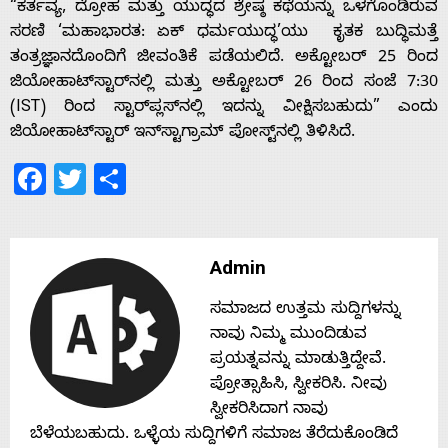
“ಕರ್ತವ್ಯ, ದ್ರೋಹ ಮತ್ತು ಯುದ್ಧದ ಶ್ರೇಷ್ಠ ಕಥೆಯನ್ನು ಒಳಗೊಂಡಿರುವ
Home
ಸರಣಿ ‘ಮಹಾಭಾರತ: ಏಕ್ ಧರ್ಮಯುದ್ಧ’ಯು ಕೃತಕ ಬುದ್ಧಿಮತ್ತೆ
ತಂತ್ರಜ್ಞಾನದೊಂದಿಗೆ ಜೀವಂತಿಕೆ ಪಡೆಯಲಿದೆ. ಅಕ್ಟೋಬರ್ 25 ರಿಂದ
ಜಿಯೋಹಾಟ್‌ಸ್ಟಾರ್‌ನಲ್ಲಿ ಮತ್ತು ಅಕ್ಟೋಬರ್ 26 ರಿಂದ ಸಂಜೆ 7:30
About
(IST) ರಿಂದ ಸ್ಟಾರ್‌ಪ್ಲಸ್‌ನಲ್ಲಿ ಇದನ್ನು ವೀಕ್ಷಿಸಬಹುದು” ಎಂದು
ಜಿಯೋಹಾಟ್‌ಸ್ಟಾರ್ ಇನ್‌ಸ್ಟಾಗ್ರಾಮ್‌ ಪೋಸ್ಟ್‌ನಲ್ಲಿ ತಿಳಿಸಿದೆ.
Us
Facebook
Twitter
Share
Advertise
Admin
With
ಸಮಾಜದ ಉತ್ತಮ ಸುದ್ದಿಗಳನ್ನು
ನಾವು ನಿಮ್ಮ ಮುಂದಿಡುವ
s
ಪ್ರಯತ್ನವನ್ನು ಮಾಡುತ್ತಿದ್ದೇವೆ.
ಪ್ರೋತ್ಸಾಹಿಸಿ, ಸ್ವೀಕರಿಸಿ. ನೀವು
ಸ್ವೀಕರಿಸಿದಾಗ ನಾವು
Contact
ಬೆಳೆಯಬಹುದು. ಒಳ್ಳೆಯ ಸುದ್ದಿಗಳಿಗೆ ಸಮಾಜ ತೆರೆದುಕೊಂಡಿದೆ