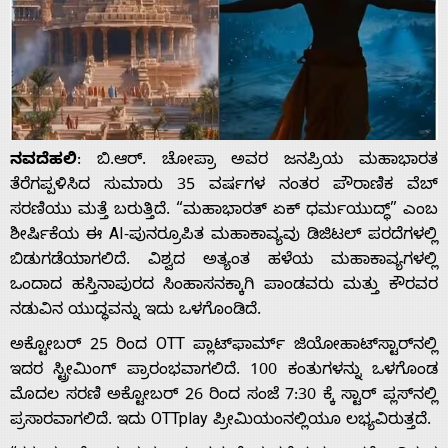
ನವದೆಹಲಿ
: ಬಿ.ಆರ್. ಚೋಪ್ರಾ ಅವರ ಜನಪ್ರಿಯ ಮಹಾಭಾರತ
ತೆರೆಗಪ್ಪಳಿಸಿದ ಸುಮಾರು 35 ವರ್ಷಗಳ ನಂತರ ಪೌರಾಣಿಕ ವೆಬ್
ಸರಣಿಯು ಮತ್ತೆ ಬರುತ್ತಿದೆ. “ಮಹಾಭಾರತ್ ಏಕ್ ಧರ್ಮಯುದ್ಧ್” ಎಂಬ
ಶೀರ್ಷಿಕೆಯ ಈ AI-ಪುನರ್ರೂಪಿತ ಮಹಾಕಾವ್ಯವು ಡಿಜಿಟಲ್ ಪರದೆಗಳಲ್ಲಿ
ಬಿಡುಗಡೆಯಾಗಲಿದೆ. ವಿಶ್ವದ ಅತ್ಯಂತ ಹಳೆಯ ಮಹಾಕಾವ್ಯಗಳಲ್ಲಿ
ಒಂದಾದ ಹಸ್ತಿನಾಪುರದ ಸಿಂಹಾಸನಕ್ಕಾಗಿ ಪಾಂಡವರು ಮತ್ತು ಕೌರವರ
ನಡುವಿನ ಯುದ್ಧವನ್ನು ಇದು ಒಳಗೊಂಡಿದೆ.
ಅಕ್ಟೋಬರ್ 25 ರಿಂದ OTT ಪ್ಲಾಟ್‌ಫಾರ್ಮ್ ಜಿಯೋಹಾಟ್‌ಸ್ಟಾರ್‌ನಲ್ಲಿ
ಇದರ ಸ್ಟ್ರೀಮಿಂಗ್ ಪ್ರಾರಂಭವಾಗಲಿದೆ. 100 ಕಂತುಗಳನ್ನು ಒಳಗೊಂಡ
ಮೊದಲ ಸರಣಿ ಅಕ್ಟೋಬರ್ 26 ರಿಂದ ಸಂಜೆ 7:30 ಕ್ಕೆ ಸ್ಟಾರ್ ಪ್ಲಸ್‌ನಲ್ಲಿ
ಪ್ರಸಾರವಾಗಲಿದೆ. ಇದು OTTplay ಪ್ರೀಮಿಯಂನಲ್ಲಿಯೂ ಲಭ್ಯವಿರುತ್ತದೆ.