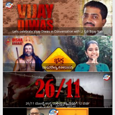
Lets celebrate Vijay Diwas in Conversation with Lt Cdr Bijay Nair
ದಾಸವರೇಣ್ಯ ಕನಕದಾಸರು
26/11 ಮುಂಬೈ ಉಗ್ರ ದಾಳಿಯ ಕಹಿ ನೆನಪಿಗೆ 12 ವರ್ಷ