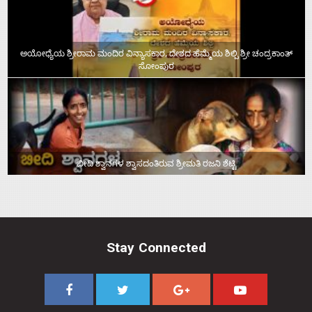
ಅಯೋಧ್ಯೆಯ ಶ್ರೀರಾಮ ಮಂದಿರ ವಿನ್ಯಾಸಕಾರ, ದೇಶದ ಹೆಮ್ಮೆಯ ಶಿಲ್ಪಿ ಶ್ರೀ ಚಂದ್ರಕಾಂತ್‌
ಸೋಂಪುರ
ಬೀದಿ ಶ್ವಾನಗಳ ಶ್ವಾಸದಂತಿರುವ ಶ್ರೀಮತಿ ರಜನಿ ಶೆಟ್ಟಿ
Stay Connected