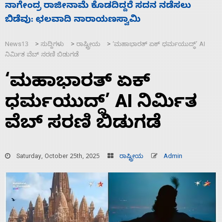
ಸಚಿವ ಸಂಪುಟ ವಿಸ್ತರಣೆ ಮಾಡಿದ್ದು ಹಣಬಲ ಮತ್ತು
ಹೈಕಮಾಂಡ್ ರಾಜಕಾರಣಕ್ಕೆ: ವಿಜಯೇಂದ್ರ
News13
ಸುದ್ದಿಗಳು
ರಾಷ್ಟ್ರೀಯ
‘ಮಹಾಭಾರತ್ ಏಕ್ ಧರ್ಮಯುದ್ಧ್’ AI
>
>
>
ನಿರ್ಮಿತ ವೆಬ್‌ ಸರಣಿ ಬಿಡುಗಡೆ
‘ಮಹಾಭಾರತ್ ಏಕ್
ಧರ್ಮಯುದ್ಧ್’ AI ನಿರ್ಮಿತ
ವೆಬ್‌ ಸರಣಿ ಬಿಡುಗಡೆ
Saturday, October 25th, 2025
ರಾಷ್ಟ್ರೀಯ
Admin