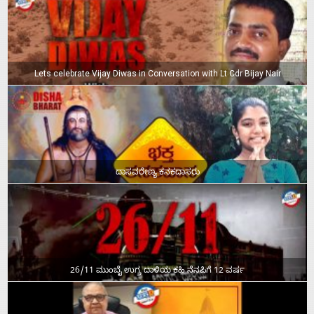
Lets celebrate Vijay Diwas in Conversation with Lt Cdr Bijay Nair
ದಾಸವರೇಣ್ಯ ಕನಕದಾಸರು
26/11 ಮುಂಬೈ ಉಗ್ರ ದಾಳಿಯ ಕಹಿ ನೆನಪಿಗೆ 12 ವರ್ಷ