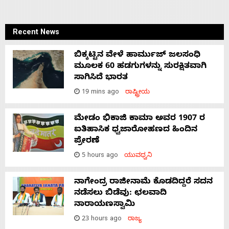
Recent News
ಬಿಕ್ಕಟ್ಟಿನ ವೇಳೆ ಹಾರ್ಮುಜ್ ಜಲಸಂಧಿ
ಮೂಲಕ 60 ಹಡಗುಗಳನ್ನು ಸುರಕ್ಷಿತವಾಗಿ
ಸಾಗಿಸಿದೆ ಭಾರತ
19 mins ago
ರಾಷ್ಟ್ರೀಯ
ಮೇಡಂ ಭಿಕಾಜಿ ಕಾಮಾ ಅವರ 1907 ರ
ಐತಿಹಾಸಿಕ ಧ್ವಜಾರೋಹಣದ ಹಿಂದಿನ
ಪ್ರೇರಣೆ
5 hours ago
ಯುವಧ್ವನಿ
ನಾಗೇಂದ್ರ ರಾಜೀನಾಮೆ ಕೊಡದಿದ್ದರೆ ಸದನ
ನಡೆಸಲು ಬಿಡೆವು: ಛಲವಾದಿ
ನಾರಾಯಣಸ್ವಾಮಿ
23 hours ago
ರಾಜ್ಯ