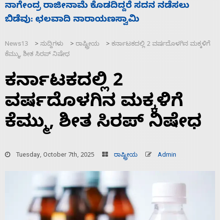
ಸಚಿವ ಸಂಪುಟ ವಿಸ್ತರಣೆ ಮಾಡಿದ್ದು ಹಣಬಲ ಮತ್ತು
‘
ಹೈಕಮಾಂಡ್ ರಾಜಕಾರಣಕ್ಕೆ: ವಿಜಯೇಂದ್ರ
ಮ
News13
ಸುದ್ದಿಗಳು
ರಾಷ್ಟ್ರೀಯ
ಕರ್ನಾಟಕದಲ್ಲಿ 2 ವರ್ಷದೊಳಗಿನ ಮಕ್ಕಳಿಗೆ
>
>
>
ಕೆಮ್ಮು, ಶೀತ ಸಿರಪ್‌ ನಿಷೇಧ
ಕರ್ನಾಟಕದಲ್ಲಿ 2
ವರ್ಷದೊಳಗಿನ ಮಕ್ಕಳಿಗೆ
ಕೆಮ್ಮು, ಶೀತ ಸಿರಪ್‌ ನಿಷೇಧ
Tuesday, October 7th, 2025
ರಾಷ್ಟ್ರೀಯ
Admin