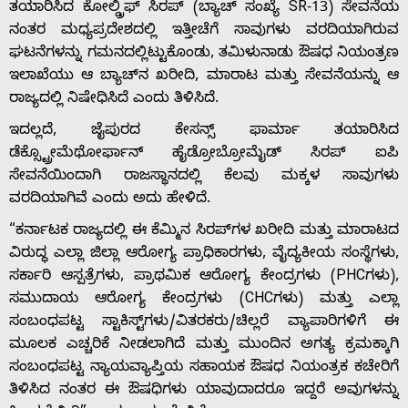
ತಯಾರಿಸಿದ ಕೋಲ್ಡ್ರಿಫ್ ಸಿರಪ್ (ಬ್ಯಾಚ್ ಸಂಖ್ಯೆ SR-13) ಸೇವನೆಯ
ನಂತರ ಮಧ್ಯಪ್ರದೇಶದಲ್ಲಿ ಇತ್ತೀಚೆಗೆ ಸಾವುಗಳು ವರದಿಯಾಗಿರುವ
ಘಟನೆಗಳನ್ನು ಗಮನದಲ್ಲಿಟ್ಟುಕೊಂಡು, ತಮಿಳುನಾಡು ಔಷಧ ನಿಯಂತ್ರಣ
ಇಲಾಖೆಯು ಆ ಬ್ಯಾಚ್‌ನ ಖರೀದಿ, ಮಾರಾಟ ಮತ್ತು ಸೇವನೆಯನ್ನು ಆ
ರಾಜ್ಯದಲ್ಲಿ ನಿಷೇಧಿಸಿದೆ ಎಂದು ತಿಳಿಸಿದೆ.
Home
ಇದಲ್ಲದೆ, ಜೈಪುರದ ಕೇಸನ್ಸ್ ಫಾರ್ಮಾ ತಯಾರಿಸಿದ
ಡೆಕ್ಸ್ಟ್ರೋಮೆಥೋರ್ಫಾನ್ ಹೈಡ್ರೋಬ್ರೋಮೈಡ್ ಸಿರಪ್ ಐಪಿ
ಸೇವನೆಯಿಂದಾಗಿ ರಾಜಸ್ಥಾನದಲ್ಲಿ ಕೆಲವು ಮಕ್ಕಳ ಸಾವುಗಳು
About
ವರದಿಯಾಗಿವೆ ಎಂದು ಅದು ಹೇಳಿದೆ.
“ಕರ್ನಾಟಕ ರಾಜ್ಯದಲ್ಲಿ ಈ ಕೆಮ್ಮಿನ ಸಿರಪ್‌ಗಳ ಖರೀದಿ ಮತ್ತು ಮಾರಾಟದ
Us
ವಿರುದ್ಧ ಎಲ್ಲಾ ಜಿಲ್ಲಾ ಆರೋಗ್ಯ ಪ್ರಾಧಿಕಾರಗಳು, ವೈದ್ಯಕೀಯ ಸಂಸ್ಥೆಗಳು,
ಸರ್ಕಾರಿ ಆಸ್ಪತ್ರೆಗಳು, ಪ್ರಾಥಮಿಕ ಆರೋಗ್ಯ ಕೇಂದ್ರಗಳು (PHCಗಳು),
ಸಮುದಾಯ ಆರೋಗ್ಯ ಕೇಂದ್ರಗಳು (CHCಗಳು) ಮತ್ತು ಎಲ್ಲಾ
Advertise
ಸಂಬಂಧಪಟ್ಟ ಸ್ಟಾಕಿಸ್ಟ್‌ಗಳು/ವಿತರಕರು/ಚಿಲ್ಲರೆ ವ್ಯಾಪಾರಿಗಳಿಗೆ ಈ
ಮೂಲಕ ಎಚ್ಚರಿಕೆ ನೀಡಲಾಗಿದೆ ಮತ್ತು ಮುಂದಿನ ಅಗತ್ಯ ಕ್ರಮಕ್ಕಾಗಿ
With
ಸಂಬಂಧಪಟ್ಟ ನ್ಯಾಯವ್ಯಾಪ್ತಿಯ ಸಹಾಯಕ ಔಷಧ ನಿಯಂತ್ರಕ ಕಚೇರಿಗೆ
ತಿಳಿಸಿದ ನಂತರ ಈ ಔಷಧಿಗಳು ಯಾವುದಾದರೂ ಇದ್ದರೆ ಅವುಗಳನ್ನು