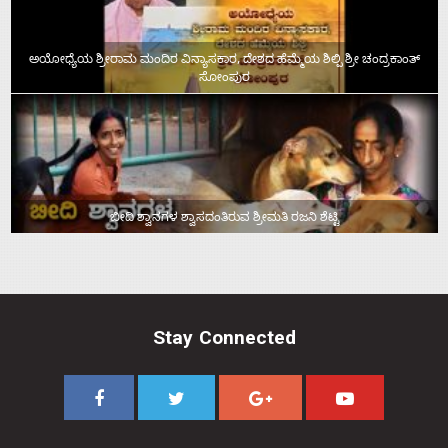
ಅಯೋಧ್ಯೆಯ ಶ್ರೀರಾಮ ಮಂದಿರ ವಿನ್ಯಾಸಕಾರ, ದೇಶದ ಹೆಮ್ಮೆಯ ಶಿಲ್ಪಿ ಶ್ರೀ ಚಂದ್ರಕಾಂತ್‌
ಸೋಂಪುರ
ಬೀದಿ ಶ್ವಾನಗಳ ಶ್ವಾಸದಂತಿರುವ ಶ್ರೀಮತಿ ರಜನಿ ಶೆಟ್ಟಿ
Stay Connected