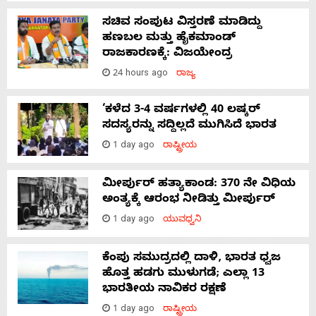
ಸಚಿವ ಸಂಪುಟ ವಿಸ್ತರಣೆ ಮಾಡಿದ್ದು
ಹಣಬಲ ಮತ್ತು ಹೈಕಮಾಂಡ್
ರಾಜಕಾರಣಕ್ಕೆ: ವಿಜಯೇಂದ್ರ
24 hours ago
ರಾಜ್ಯ
‘ಕಳೆದ 3-4 ವರ್ಷಗಳಲ್ಲಿ 40 ಲಷ್ಕರ್
ಸದಸ್ಯರನ್ನು ಸದ್ದಿಲ್ಲದೆ ಮುಗಿಸಿದೆ ಭಾರತ
1 day ago
ರಾಷ್ಟ್ರೀಯ
ಮೀರ್ಪುರ್ ಹತ್ಯಾಕಾಂಡ: 370 ನೇ ವಿಧಿಯ
ಅಂತ್ಯಕ್ಕೆ ಆರಂಭ ನೀಡಿತ್ತು ಮೀರ್ಪುರ್
1 day ago
ಯುವಧ್ವನಿ
ಕೆಂಪು ಸಮುದ್ರದಲ್ಲಿ ದಾಳಿ, ಭಾರತ ಧ್ವಜ
ಹೊತ್ತ ಹಡಗು ಮುಳುಗಡೆ; ಎಲ್ಲಾ 13
ಭಾರತೀಯ ನಾವಿಕರ ರಕ್ಷಣೆ
1 day ago
ರಾಷ್ಟ್ರೀಯ