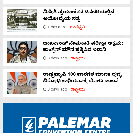
ವಿದೇಶಿ ಪ್ರಯಾಣಿಕನ ದಿನಚರಿಯಲ್ಲಿದೆ
ಅಯೋಧ್ಯೆಯ ಸತ್ಯ
1 day ago
ಯುವಧ್ವನಿ
ಜಾರ್ಖಾಂಡ್‌ ನೇಮಕಾತಿ ಪರೀಕ್ಷಾ ಅಕ್ರಮ:
ಕಾಂಗ್ರೆಸ್‌ ಮೌನ ಪ್ರಶ್ನಿಸಿದ ಇರಾನಿ
3 days ago
ರಾಷ್ಟ್ರೀಯ
ರಾಷ್ಟ್ರವ್ಯಾಪಿ 100 ವಾರಗಳ ಮಾದಕ ದ್ರವ್ಯ
ವಿರೋಧಿ ಅಭಿಯಾನಕ್ಕೆ ಮೋದಿ ಚಾಲನೆ
3 days ago
ರಾಷ್ಟ್ರೀಯ