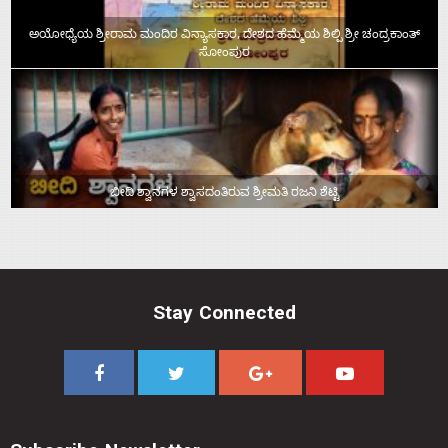
ಅಯೋಧ್ಯೆಯ ಶ್ರೀರಾಮ ಮಂದಿರ ವಿನ್ಯಾಸಕಾರ, ದೇಶದ ಹೆಮ್ಮೆಯ ಶಿಲ್ಪಿ ಶ್ರೀ ಚಂದ್ರಕಾಂತ್‌
ಸೋಂಪುರ
ಬೀದಿ ಶ್ವಾನಗಳ ಶ್ವಾಸದಂತಿರುವ ಶ್ರೀಮತಿ ರಜನಿ ಶೆಟ್ಟಿ
Stay Connected