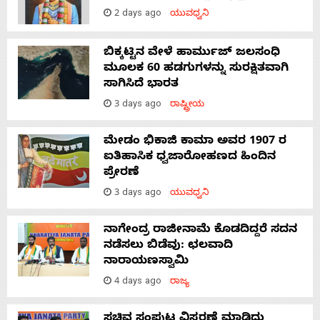
2 days ago
ಯುವಧ್ವನಿ
ಬಿಕ್ಕಟ್ಟಿನ ವೇಳೆ ಹಾರ್ಮುಜ್ ಜಲಸಂಧಿ
ಮೂಲಕ 60 ಹಡಗುಗಳನ್ನು ಸುರಕ್ಷಿತವಾಗಿ
ಸಾಗಿಸಿದೆ ಭಾರತ
3 days ago
ರಾಷ್ಟ್ರೀಯ
ಮೇಡಂ ಭಿಕಾಜಿ ಕಾಮಾ ಅವರ 1907 ರ
ಐತಿಹಾಸಿಕ ಧ್ವಜಾರೋಹಣದ ಹಿಂದಿನ
ಪ್ರೇರಣೆ
3 days ago
ಯುವಧ್ವನಿ
ನಾಗೇಂದ್ರ ರಾಜೀನಾಮೆ ಕೊಡದಿದ್ದರೆ ಸದನ
ನಡೆಸಲು ಬಿಡೆವು: ಛಲವಾದಿ
ನಾರಾಯಣಸ್ವಾಮಿ
4 days ago
ರಾಜ್ಯ
ಸಚಿವ ಸಂಪುಟ ವಿಸ್ತರಣೆ ಮಾಡಿದ್ದು