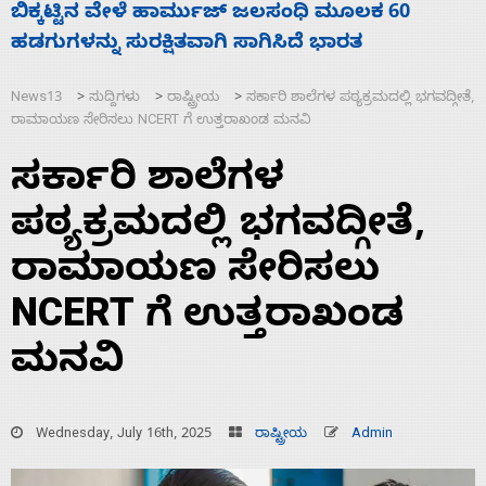
ನಾಗೇಂದ್ರ ರಾಜೀನಾಮೆ ಕೊಡದಿದ್ದರೆ ಸದನ ನಡೆಸಲು
ಸ
ಬಿಡೆವು: ಛಲವಾದಿ ನಾರಾಯಣಸ್ವಾಮಿ
ಹ
News13
ಸುದ್ದಿಗಳು
ರಾಷ್ಟ್ರೀಯ
ಸರ್ಕಾರಿ ಶಾಲೆಗಳ ಪಠ್ಯಕ್ರಮದಲ್ಲಿ ಭಗವದ್ಗೀತೆ,
>
>
>
ರಾಮಾಯಣ ಸೇರಿಸಲು NCERT ಗೆ ಉತ್ತರಾಖಂಡ ಮನವಿ
ಸರ್ಕಾರಿ ಶಾಲೆಗಳ
ಪಠ್ಯಕ್ರಮದಲ್ಲಿ ಭಗವದ್ಗೀತೆ,
ರಾಮಾಯಣ ಸೇರಿಸಲು
NCERT ಗೆ ಉತ್ತರಾಖಂಡ
ಮನವಿ
Wednesday, July 16th, 2025
ರಾಷ್ಟ್ರೀಯ
Admin