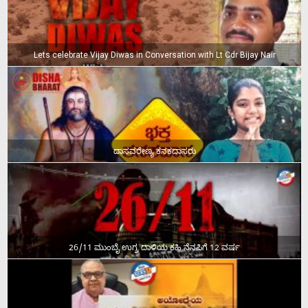
Lets celebrate Vijay Diwas in Conversation with Lt Cdr Bijay Nair
ದಾಸವರೇಣ್ಯ ಕನಕದಾಸರು
26/11 ಮುಂಬೈ ಉಗ್ರ ದಾಳಿಯ ಕಹಿ ನೆನಪಿಗೆ 12 ವರ್ಷ