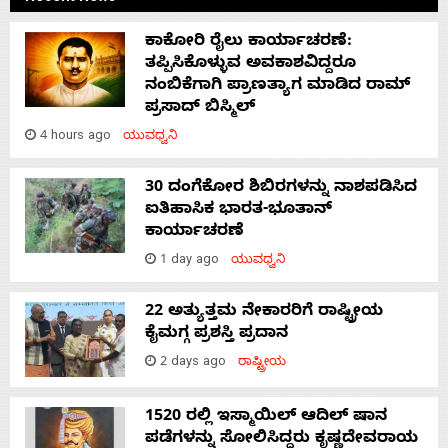
ಕಾಕೋರಿ ರೈಲು ಕಾರ್ಯಾಚರಣೆ:
ತಪ್ಪಿಸಿಕೊಳ್ಳುವ ಅವಕಾಶವಿದ್ದರೂ
ನಂಬಿಕೆಗಾಗಿ ಪ್ರಾಣತ್ಯಾಗ ಮಾಡಿದ ರಾಮ್
ಪ್ರಸಾದ್ ಬಿಸ್ಮಿಲ್
4 hours ago
ಯುವಧ್ವನಿ
30 ದಂಗೆಕೋರ ಶಿಬಿರಗಳನ್ನು ನಾಶಪಡಿಸಿದ
ಐತಿಹಾಸಿಕ ಭಾರತ-ಭೂತಾನ್
ಕಾರ್ಯಾಚರಣೆ
1 day ago
ಯುವಧ್ವನಿ
22 ಅತ್ಯುತ್ತಮ ನೇಕಾರರಿಗೆ ರಾಷ್ಟ್ರೀಯ
ಕೈಮಗ್ಗ ಪ್ರಶಸ್ತಿ ಪ್ರದಾನ
2 days ago
ರಾಷ್ಟ್ರೀಯ
1520 ರಲ್ಲಿ ಇಸ್ಮಾಯಿಲ್ ಆದಿಲ್ ಷಾನ
ಪಡೆಗಳನ್ನು ಸೋಲಿಸಿದ್ದರು ಕೃಷ್ಣದೇವರಾಯ