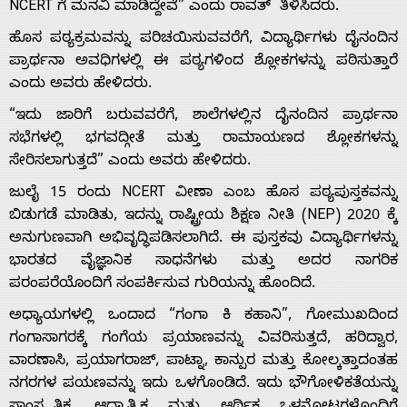
NCERT ಗೆ ಮನವಿ ಮಾಡಿದ್ದೇವೆ” ಎಂದು ರಾವತ್ ತಿಳಿಸಿದರು.
ಹೊಸ ಪಠ್ಯಕ್ರಮವನ್ನು ಪರಿಚಯಿಸುವವರೆಗೆ, ವಿದ್ಯಾರ್ಥಿಗಳು ದೈನಂದಿನ
ಪ್ರಾರ್ಥನಾ ಅವಧಿಗಳಲ್ಲಿ ಈ ಪಠ್ಯಗಳಿಂದ ಶ್ಲೋಕಗಳನ್ನು ಪಠಿಸುತ್ತಾರೆ
ಎಂದು ಅವರು ಹೇಳಿದರು.
“ಇದು ಜಾರಿಗೆ ಬರುವವರೆಗೆ, ಶಾಲೆಗಳಲ್ಲಿನ ದೈನಂದಿನ ಪ್ರಾರ್ಥನಾ
Home
ಸಭೆಗಳಲ್ಲಿ ಭಗವದ್ಗೀತೆ ಮತ್ತು ರಾಮಾಯಣದ ಶ್ಲೋಕಗಳನ್ನು
ಸೇರಿಸಲಾಗುತ್ತದೆ” ಎಂದು ಅವರು ಹೇಳಿದರು.
About
ಜುಲೈ 15 ರಂದು NCERT ವೀಣಾ ಎಂಬ ಹೊಸ ಪಠ್ಯಪುಸ್ತಕವನ್ನು
ಬಿಡುಗಡೆ ಮಾಡಿತು, ಇದನ್ನು ರಾಷ್ಟ್ರೀಯ ಶಿಕ್ಷಣ ನೀತಿ (NEP) 2020 ಕ್ಕೆ
Us
ಅನುಗುಣವಾಗಿ ಅಭಿವೃದ್ಧಿಪಡಿಸಲಾಗಿದೆ. ಈ ಪುಸ್ತಕವು ವಿದ್ಯಾರ್ಥಿಗಳನ್ನು
ಭಾರತದ ವೈಜ್ಞಾನಿಕ ಸಾಧನೆಗಳು ಮತ್ತು ಅದರ ನಾಗರಿಕ
ಪರಂಪರೆಯೊಂದಿಗೆ ಸಂಪರ್ಕಿಸುವ ಗುರಿಯನ್ನು ಹೊಂದಿದೆ.
Advertise
ಅಧ್ಯಾಯಗಳಲ್ಲಿ ಒಂದಾದ “ಗಂಗಾ ಕಿ ಕಹಾನಿ”, ಗೋಮುಖದಿಂದ
ಗಂಗಾಸಾಗರಕ್ಕೆ ಗಂಗೆಯ ಪ್ರಯಾಣವನ್ನು ವಿವರಿಸುತ್ತದೆ, ಹರಿದ್ವಾರ,
With
ವಾರಣಾಸಿ, ಪ್ರಯಾಗರಾಜ್, ಪಾಟ್ನಾ, ಕಾನ್ಪುರ ಮತ್ತು ಕೋಲ್ಕತ್ತಾದಂತಹ
ನಗರಗಳ ಪಯಣವನ್ನು ಇದು ಒಳಗೊಂಡಿದೆ. ಇದು ಭೌಗೋಳಿಕತೆಯನ್ನು