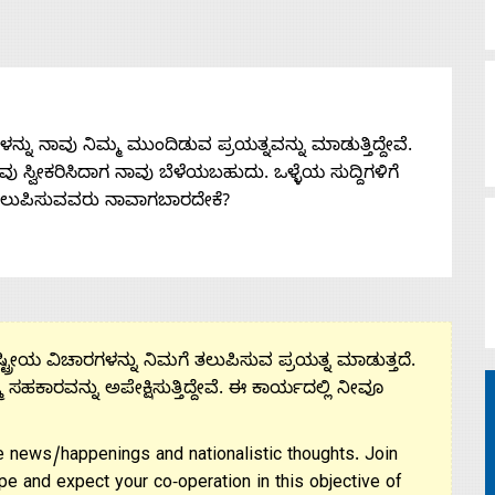
ನು ನಾವು ನಿಮ್ಮ ಮುಂದಿಡುವ ಪ್ರಯತ್ನವನ್ನು ಮಾಡುತ್ತಿದ್ದೇವೆ.
 ನೀವು ಸ್ವೀಕರಿಸಿದಾಗ ನಾವು ಬೆಳೆಯಬಹುದು. ಒಳ್ಳೆಯ ಸುದ್ದಿಗಳಿಗೆ
ತಲುಪಿಸುವವರು ನಾವಾಗಬಾರದೇಕೆ?
ಟ್ರೀಯ ವಿಚಾರಗಳನ್ನು ನಿಮಗೆ ತಲುಪಿಸುವ ಪ್ರಯತ್ನ ಮಾಡುತ್ತದೆ.
ಮ ಸಹಕಾರವನ್ನು ಅಪೇಕ್ಷಿಸುತ್ತಿದ್ದೇವೆ. ಈ ಕಾರ್ಯದಲ್ಲಿ ನೀವೂ
 news/happenings and nationalistic thoughts. Join
pe and expect your co-operation in this objective of