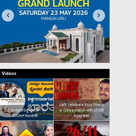
Videos
Lets celebrate Vijay Diwas
ವಿಶ್ವಗುರುವಾಗುತ್ತ ಭಾರತ – ಶ್ರೀ
in Conversation with Lt Cdr
ಸುನೀಲ್‌ ಕುಲಕರ್ಣಿ
Bijay Nair