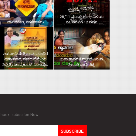
26/11 ಮುಂಬೈ ಉಗ್ರ ದಾಳಿಯ
ದಾಸವರೇಣ್ಯ ಕನಕದಾಸರು
ಕಹಿ ನೆನಪಿಗೆ 12 ವರ್ಷ
ಅಯೋಧ್ಯೆಯ ಶ್ರೀರಾಮ ಮಂದಿರ
ವಿನ್ಯಾಸಕಾರ, ದೇಶದ ಹೆಮ್ಮೆಯ
ಬೀದಿ ಶ್ವಾನಗಳ ಶ್ವಾಸದಂತಿರುವ
ಶಿಲ್ಪಿ ಶ್ರೀ ಚಂದ್ರಕಾಂತ್‌ ಸೋಂಪುರ
ಶ್ರೀಮತಿ ರಜನಿ ಶೆಟ್ಟಿ
 inbox. subscribe Now