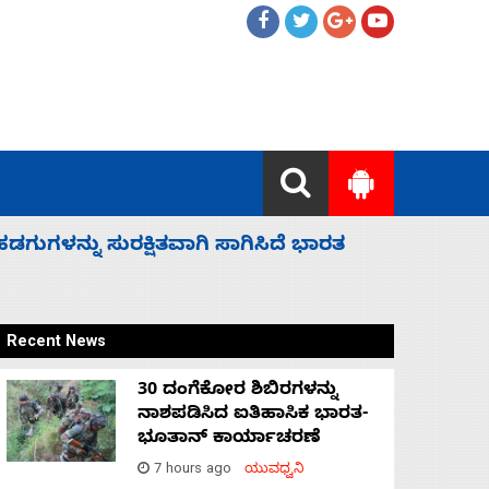
 ಬಿಡೆವು: ಛಲವಾದಿ ನಾರಾಯಣಸ್ವಾಮಿ
ಸಚಿವ ಸಂಪು
Recent News
30 ದಂಗೆಕೋರ ಶಿಬಿರಗಳನ್ನು
ನಾಶಪಡಿಸಿದ ಐತಿಹಾಸಿಕ ಭಾರತ-
ಭೂತಾನ್ ಕಾರ್ಯಾಚರಣೆ
7 hours ago
ಯುವಧ್ವನಿ