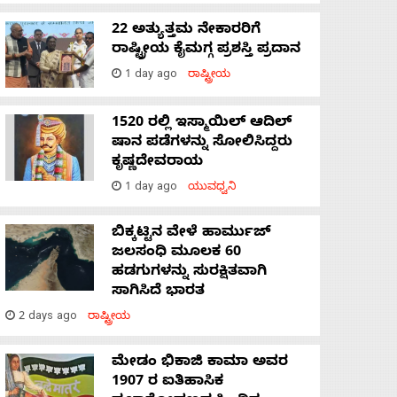
22 ಅತ್ಯುತ್ತಮ ನೇಕಾರರಿಗೆ
ರಾಷ್ಟ್ರೀಯ ಕೈಮಗ್ಗ ಪ್ರಶಸ್ತಿ ಪ್ರದಾನ
1 day ago
ರಾಷ್ಟ್ರೀಯ
1520 ರಲ್ಲಿ ಇಸ್ಮಾಯಿಲ್ ಆದಿಲ್
ಷಾನ ಪಡೆಗಳನ್ನು ಸೋಲಿಸಿದ್ದರು
ಕೃಷ್ಣದೇವರಾಯ
1 day ago
ಯುವಧ್ವನಿ
ಬಿಕ್ಕಟ್ಟಿನ ವೇಳೆ ಹಾರ್ಮುಜ್
ಜಲಸಂಧಿ ಮೂಲಕ 60
ಹಡಗುಗಳನ್ನು ಸುರಕ್ಷಿತವಾಗಿ
ಸಾಗಿಸಿದೆ ಭಾರತ
2 days ago
ರಾಷ್ಟ್ರೀಯ
ಮೇಡಂ ಭಿಕಾಜಿ ಕಾಮಾ ಅವರ
1907 ರ ಐತಿಹಾಸಿಕ