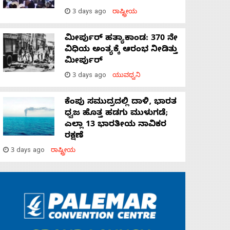
3 days ago
ರಾಷ್ಟ್ರೀಯ
ಮೀರ್ಪುರ್ ಹತ್ಯಾಕಾಂಡ: 370 ನೇ
ವಿಧಿಯ ಅಂತ್ಯಕ್ಕೆ ಆರಂಭ ನೀಡಿತ್ತು
ಮೀರ್ಪುರ್
3 days ago
ಯುವಧ್ವನಿ
ಕೆಂಪು ಸಮುದ್ರದಲ್ಲಿ ದಾಳಿ, ಭಾರತ
ಧ್ವಜ ಹೊತ್ತ ಹಡಗು ಮುಳುಗಡೆ;
ಎಲ್ಲಾ 13 ಭಾರತೀಯ ನಾವಿಕರ
ರಕ್ಷಣೆ
3 days ago
ರಾಷ್ಟ್ರೀಯ