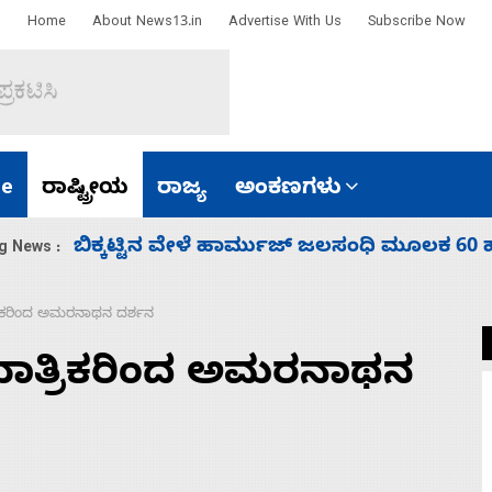
Home
About News13.in
Advertise With Us
Subscribe Now
e
ರಾಷ್ಟ್ರೀಯ
ರಾಜ್ಯ
ಅಂಕಣಗಳು
ಾರತ
ನಾಗೇಂದ್ರ ರಾಜೀನಾಮೆ ಕೊಡದಿದ್ದರೆ ಸದನ ನಡೆಸಲು
g News :
ರಿಕರಿಂದ ಅಮರನಾಥನ ದರ್ಶನ
ಾತ್ರಿಕರಿಂದ ಅಮರನಾಥನ