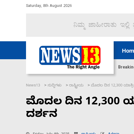
Saturday, 8th August 2026
Hom
ಜಲಸಂಧಿ ಮೂಲಕ 60 ಹಡಗುಗಳನ್ನು ಸುರಕ್ಷಿತವಾಗಿ ಸಾಗಿಸಿದೆ ಭ
Breakin
News13
ಸುದ್ದಿಗಳು
ರಾಷ್ಟ್ರೀಯ
ಮೊದಲ ದಿನ 12,300 ಯಾತ್
>
>
>
ಮೊದಲ ದಿನ 12,300 ಯ
ದರ್ಶನ