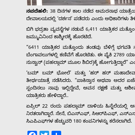
Us
ನವದೆಹಲಿ:
38 ದಿನಗಳ ಕಾಲ ನಡೆದ ಅಮರನಾಥ ಯಾತ್ರೆಯ 
ದೇವಾಲಯದಲ್ಲಿ ‘ದರ್ಶನ’ ಪಡೆದರು ಎಂದು ಅಧಿಕಾರಿಗಳು ತಿಳಿಸಿ
Advertise
ಬಿಗಿ ಭದ್ರತಾ ವ್ಯವಸ್ಥೆಗಳ ನಡುವೆ 6,411 ಯಾತ್ರಿಕರ ಮತ
ಜಮ್ಮುವಿನಿಂದ ಕಾಶ್ಮೀರಕ್ಕೆ ಹೊರಟಿದೆ.
With
“6411 ಯಾತ್ರಿಕರ ಮತ್ತೊಂದು ತಂಡವು ಬೆಳಿಗ್ಗೆ ಭಗವ
ಬೆಂಗಾವಲುಗಳಲ್ಲಿ ಕಣಿವೆಗೆ ಹೊರಟಿತು. ಈ ಪೈಕಿ 2789 ಯಾತ್ರಿ
s
ನುನ್ವಾನ್ (ಪಹಲ್ಗಾಮ್ ಮೂಲ ಶಿಬಿರ)ಕ್ಕೆ ಹೋಗುತ್ತಿದ್ದಾರೆ” ಎಂ
‘ಬಮ್ ಬಮ್ ಭೋಲೆ’ ಮತ್ತು ‘ಹರ್ ಹರ್ ಮಹಾದೇವ್’
Contact
ತೀರ್ಥಯಾತ್ರೆ ನಡೆಸಿದರು. “ಪಾಕಿಸ್ತಾನ ಅಥವಾ ಅದರ ಏಜೆಂಟ
ಸ್ಪಂದಿಸಲು ನಾವು ಇಲ್ಲಿದ್ದೇವೆ, ಅವನ ರಕ್ಷಣೆ ಮತ್ತು ಆಶ
Us
ಯಾತ್ರಿಕರು ಹೇಳಿದ್ದಾರೆ..
ಏಪ್ರಿಲ್ 22 ರಂದು ಪಹಲ್ಗಾಮ್‌ ದಾಳಿಯ ಹಿನ್ನೆಲೆಯಲ್ಲಿ
ನಿರತರಾಗಿದ್ದಾರೆ. ಸೇನೆ, ಬಿಎಸ್‌ಎಫ್, ಸಿಆರ್‌ಪಿಎಫ್, ಎಸ್‌ಎಸ
ಸಿಎಪಿಎಫ್‌ಗಳ ಹೆಚ್ಚುವರಿ 180 ಕಂಪನಿಗಳನ್ನು ಕರೆಸಲಾಗಿದೆ.