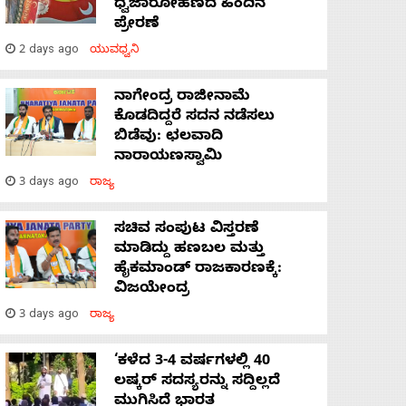
ಧ್ವಜಾರೋಹಣದ ಹಿಂದಿನ
ಪ್ರೇರಣೆ
2 days ago
ಯುವಧ್ವನಿ
ನಾಗೇಂದ್ರ ರಾಜೀನಾಮೆ
ಕೊಡದಿದ್ದರೆ ಸದನ ನಡೆಸಲು
ಬಿಡೆವು: ಛಲವಾದಿ
ನಾರಾಯಣಸ್ವಾಮಿ
3 days ago
ರಾಜ್ಯ
ಸಚಿವ ಸಂಪುಟ ವಿಸ್ತರಣೆ
ಮಾಡಿದ್ದು ಹಣಬಲ ಮತ್ತು
ಹೈಕಮಾಂಡ್ ರಾಜಕಾರಣಕ್ಕೆ:
ವಿಜಯೇಂದ್ರ
3 days ago
ರಾಜ್ಯ
‘ಕಳೆದ 3-4 ವರ್ಷಗಳಲ್ಲಿ 40
ಲಷ್ಕರ್ ಸದಸ್ಯರನ್ನು ಸದ್ದಿಲ್ಲದೆ
ಮುಗಿಸಿದೆ ಭಾರತ