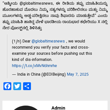
“ಆತ್ಮೀಯ @globaltimesnews, ಈ ರೀತಿಯ ತಪ್ಪು ಮಾಹಿತಿಯನ್ನು
ಹೊರಹಾಕುವ ಮೊದಲು ನಿಮ್ಮ ಸತ್ಯಗಳನ್ನು ಪರಿಶೀಲಿಸಲು ಮತ್ತು ನಿಮ್ಮ
ಮೂಲಗಳನ್ನು ಅಡ್ಡ-ಪರೀಕ್ಷಿಸಲು ನಾವು ಶಿಫಾರಸು ಮಾಡುತ್ತೇವೆ” ಎಂದು
Home
ತಪ್ಪು ಮಾಹಿತಿ ಹಾಕಿದ್ದ ವೇಳೆ ಭಾರತೀಯ ರಾಯಭಾರ ಕಛೇರಿಯು X ನಲ್ಲಿ
ನೇರ ಪೋಸ್ಟ್‌ನಲ್ಲಿ ತಿಳಿಸಿತ್ತು
About
(1/n) Dear
@globaltimesnews
, we would
recommend you verify your facts and cross-
Us
examine your sources before pushing out this
kind of dis-information.
https://t.co/xMvN6hmrhe
Advertise
— India in China (@EOIBeijing)
May 7, 2025
With
Facebook
Twitter
Share
s
Admin