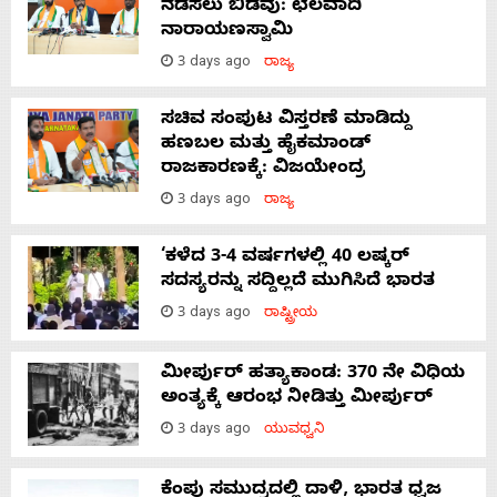
ನಡೆಸಲು ಬಿಡೆವು: ಛಲವಾದಿ
ನಾರಾಯಣಸ್ವಾಮಿ
3 days ago
ರಾಜ್ಯ
ಸಚಿವ ಸಂಪುಟ ವಿಸ್ತರಣೆ ಮಾಡಿದ್ದು
ಹಣಬಲ ಮತ್ತು ಹೈಕಮಾಂಡ್
ರಾಜಕಾರಣಕ್ಕೆ: ವಿಜಯೇಂದ್ರ
3 days ago
ರಾಜ್ಯ
‘ಕಳೆದ 3-4 ವರ್ಷಗಳಲ್ಲಿ 40 ಲಷ್ಕರ್
ಸದಸ್ಯರನ್ನು ಸದ್ದಿಲ್ಲದೆ ಮುಗಿಸಿದೆ ಭಾರತ
3 days ago
ರಾಷ್ಟ್ರೀಯ
ಮೀರ್ಪುರ್ ಹತ್ಯಾಕಾಂಡ: 370 ನೇ ವಿಧಿಯ
ಅಂತ್ಯಕ್ಕೆ ಆರಂಭ ನೀಡಿತ್ತು ಮೀರ್ಪುರ್
3 days ago
ಯುವಧ್ವನಿ
ಕೆಂಪು ಸಮುದ್ರದಲ್ಲಿ ದಾಳಿ, ಭಾರತ ಧ್ವಜ