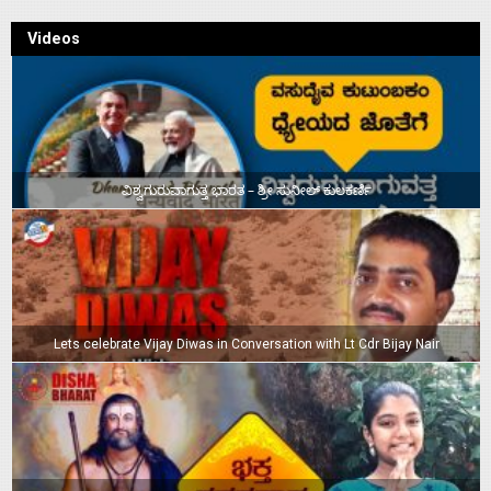
Videos
ವಿಶ್ವಗುರುವಾಗುತ್ತ ಭಾರತ – ಶ್ರೀ ಸುನೀಲ್‌ ಕುಲಕರ್ಣಿ
Lets celebrate Vijay Diwas in Conversation with Lt Cdr Bijay Nair