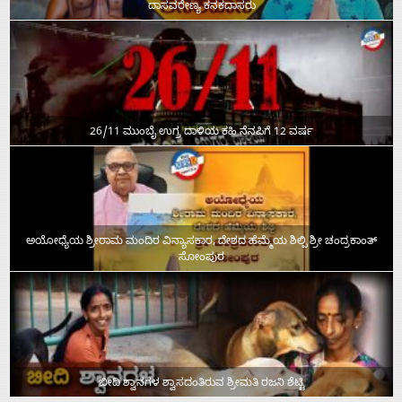
ದಾಸವರೇಣ್ಯ ಕನಕದಾಸರು
26/11 ಮುಂಬೈ ಉಗ್ರ ದಾಳಿಯ ಕಹಿ ನೆನಪಿಗೆ 12 ವರ್ಷ
ಅಯೋಧ್ಯೆಯ ಶ್ರೀರಾಮ ಮಂದಿರ ವಿನ್ಯಾಸಕಾರ, ದೇಶದ ಹೆಮ್ಮೆಯ ಶಿಲ್ಪಿ ಶ್ರೀ ಚಂದ್ರಕಾಂತ್‌
ಸೋಂಪುರ
ಬೀದಿ ಶ್ವಾನಗಳ ಶ್ವಾಸದಂತಿರುವ ಶ್ರೀಮತಿ ರಜನಿ ಶೆಟ್ಟಿ