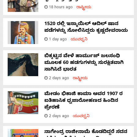
18 hours ago
ರಾಷ್ಟ್ರೀಯ
1520 ರಲ್ಲಿ ಇಸ್ಮಾಯಿಲ್ ಆದಿಲ್ ಷಾನ
ಪಡೆಗಳನ್ನು ಸೋಲಿಸಿದ್ದರು ಕೃಷ್ಣದೇವರಾಯ
1 day ago
ಯುವಧ್ವನಿ
ಬಿಕ್ಕಟ್ಟಿನ ವೇಳೆ ಹಾರ್ಮುಜ್ ಜಲಸಂಧಿ
ಮೂಲಕ 60 ಹಡಗುಗಳನ್ನು ಸುರಕ್ಷಿತವಾಗಿ
ಸಾಗಿಸಿದೆ ಭಾರತ
2 days ago
ರಾಷ್ಟ್ರೀಯ
ಮೇಡಂ ಭಿಕಾಜಿ ಕಾಮಾ ಅವರ 1907 ರ
ಐತಿಹಾಸಿಕ ಧ್ವಜಾರೋಹಣದ ಹಿಂದಿನ
ಪ್ರೇರಣೆ
2 days ago
ಯುವಧ್ವನಿ
ನಾಗೇಂದ್ರ ರಾಜೀನಾಮೆ ಕೊಡದಿದ್ದರೆ ಸದನ