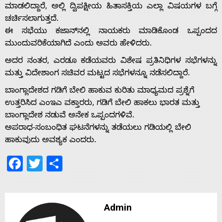
ಮಾಡಲಿದ್ದಾರೆ, ಅಲ್ಲಿ ದ್ವಿಪಕ್ಷೀಯ ಹಿತಾಸಕ್ತಿಯ ಎಲ್ಲಾ ವಿಷಯಗಳ ಬಗ್ಗೆ
ಚರ್ಚಿಸಲಾಗುತ್ತದೆ.
ಈ ಸಭೆಯು ಕಜಾನ್‌ನಲ್ಲಿ ನಾಯಕರು ಮಾಡಿಕೊಂಡ ಒಪ್ಪಂದದ
Home
ಮುಂದುವರಿಕೆಯಾಗಿದೆ ಎಂದು ಅವರು ಹೇಳಿದರು.
ಅದರ ನಂತರ, ಎರಡೂ ಕಡೆಯವರು ವಿಶೇಷ ಪ್ರತಿನಿಧಿಗಳ ಸಭೆಗಳನ್ನು
About
ಮತ್ತು ವಿದೇಶಾಂಗ ಸಚಿವರ ಮಟ್ಟದ ಸಭೆಗಳನ್ನೂ ನಡೆಸಲಿದ್ದಾರೆ.
ಬಾಂಗ್ಲಾದೇಶದ ಗಡಿಗೆ ಬೇಲಿ ಹಾಕುವ ಕುರಿತು ಮಾಧ್ಯಮದ ಪ್ರಶ್ನೆಗೆ
Us
ಉತ್ತರಿಸಿದ ಎಂಇಎ ವಕ್ತಾರರು, ಗಡಿಗೆ ಬೇಲಿ ಹಾಕಲು ಭಾರತ ಮತ್ತು
ಬಾಂಗ್ಲಾದೇಶ ನಡುವೆ ಅನೇಕ ಒಪ್ಪಂದಗಳಿವೆ.
ಅಪರಾಧ-ಸಂಬಂಧಿತ ಘಟನೆಗಳನ್ನು ತಡೆಯಲು ಗಡಿಯಲ್ಲಿ ಬೇಲಿ
Advertise
ಹಾಕುವುದು ಅವಶ್ಯಕ ಎಂದರು.
Facebook
Twitter
Share
With
s
Admin