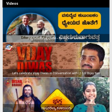
Videos
ವಿಶ್ವಗುರುವಾಗುತ್ತ ಭಾರತ – ಶ್ರೀ ಸುನೀಲ್‌ ಕುಲಕರ್ಣಿ
Lets celebrate Vijay Diwas in Conversation with Lt Cdr Bijay Nair
ದಾಸವರೇಣ್ಯ ಕನಕದಾಸರು