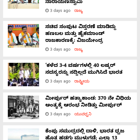
ನಾರಾಯಣಸ್ವಾಮಿ
3 days ago
ರಾಜ್ಯ
ಸಚಿವ ಸಂಪುಟ ವಿಸ್ತರಣೆ ಮಾಡಿದ್ದು
ಹಣಬಲ ಮತ್ತು ಹೈಕಮಾಂಡ್
ರಾಜಕಾರಣಕ್ಕೆ: ವಿಜಯೇಂದ್ರ
3 days ago
ರಾಜ್ಯ
‘ಕಳೆದ 3-4 ವರ್ಷಗಳಲ್ಲಿ 40 ಲಷ್ಕರ್
ಸದಸ್ಯರನ್ನು ಸದ್ದಿಲ್ಲದೆ ಮುಗಿಸಿದೆ ಭಾರತ
3 days ago
ರಾಷ್ಟ್ರೀಯ
ಮೀರ್ಪುರ್ ಹತ್ಯಾಕಾಂಡ: 370 ನೇ ವಿಧಿಯ
ಅಂತ್ಯಕ್ಕೆ ಆರಂಭ ನೀಡಿತ್ತು ಮೀರ್ಪುರ್
3 days ago
ಯುವಧ್ವನಿ
ಕೆಂಪು ಸಮುದ್ರದಲ್ಲಿ ದಾಳಿ, ಭಾರತ ಧ್ವಜ
ಹೊತ್ತ ಹಡಗು ಮುಳುಗಡೆ; ಎಲ್ಲಾ 13