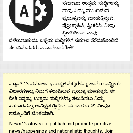
Contact
ಸಮಾಜದ ಉತ್ತಮ ಸುದ್ದಿಗಳನ್ನು
ನಾವು ನಿಮ್ಮ ಮುಂದಿಡುವ
ಪ್ರಯತ್ನವನ್ನು ಮಾಡುತ್ತಿದ್ದೇವೆ.
Us
ಪ್ರೋತ್ಸಾಹಿಸಿ, ಸ್ವೀಕರಿಸಿ. ನೀವು
ಸ್ವೀಕರಿಸಿದಾಗ ನಾವು
ಬೆಳೆಯಬಹುದು. ಒಳ್ಳೆಯ ಸುದ್ದಿಗಳಿಗೆ ಸಮಾಜ ತೆರೆದುಕೊಂಡಿದೆ
ತಲುಪಿಸುವವರು ನಾವಾಗಬಾರದೇಕೆ?
ನ್ಯೂಸ್ 13 ಸಮಾಜದ ಧನಾತ್ಮಕ ಸುದ್ದಿಗಳನ್ನು ಹಾಗೂ ರಾಷ್ಟ್ರೀಯ
ವಿಚಾರಗಳನ್ನು ನಿಮಗೆ ತಲುಪಿಸುವ ಪ್ರಯತ್ನ ಮಾಡುತ್ತದೆ. ಈ
ರೀತಿ ಇನ್ನಷ್ಟು ಉತ್ತಮ ಸುದ್ದಿಗಳನ್ನು ತಲುಪಿಸಲು ನಿಮ್ಮ
ಸಹಕಾರವನ್ನು ಅಪೇಕ್ಷಿಸುತ್ತಿದ್ದೇವೆ. ಈ ಕಾರ್ಯದಲ್ಲಿ ನೀವೂ
ನಮ್ಮೊಂದಿಗೆ ಜೊತೆಯಾಗಿ.
News13 strives to publish and promote positive
news/happenings and nationalistic thoughts. Join