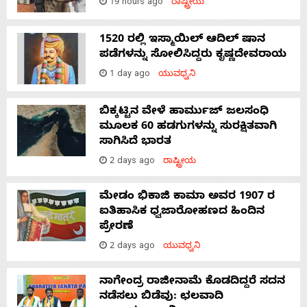
19 hours ago
ರಾಷ್ಟ್ರೀಯ
1520 ರಲ್ಲಿ ಇಸ್ಮಾಯಿಲ್ ಆದಿಲ್ ಷಾನ
ಪಡೆಗಳನ್ನು ಸೋಲಿಸಿದ್ದರು ಕೃಷ್ಣದೇವರಾಯ
1 day ago
ಯುವಧ್ವನಿ
ಬಿಕ್ಕಟ್ಟಿನ ವೇಳೆ ಹಾರ್ಮುಜ್ ಜಲಸಂಧಿ
ಮೂಲಕ 60 ಹಡಗುಗಳನ್ನು ಸುರಕ್ಷಿತವಾಗಿ
ಸಾಗಿಸಿದೆ ಭಾರತ
2 days ago
ರಾಷ್ಟ್ರೀಯ
ಮೇಡಂ ಭಿಕಾಜಿ ಕಾಮಾ ಅವರ 1907 ರ
ಐತಿಹಾಸಿಕ ಧ್ವಜಾರೋಹಣದ ಹಿಂದಿನ
ಪ್ರೇರಣೆ
2 days ago
ಯುವಧ್ವನಿ
ನಾಗೇಂದ್ರ ರಾಜೀನಾಮೆ ಕೊಡದಿದ್ದರೆ ಸದನ
ನಡೆಸಲು ಬಿಡೆವು: ಛಲವಾದಿ