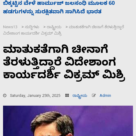
ನಾಗೇಂದ್ರ ರಾಜೀನಾಮೆ ಕೊಡದಿದ್ದರೆ ಸದನ ನಡೆಸಲು
ಸ
ಬಿಡೆವು: ಛಲವಾದಿ ನಾರಾಯಣಸ್ವಾಮಿ
ಹ
News13
ಸುದ್ದಿಗಳು
ರಾಷ್ಟ್ರೀಯ
ಮಾತುಕತೆಗಾಗಿ ಚೀನಾಗೆ ತೆರಳುತ್ತಿದ್ದಾರೆ
>
>
>
ವಿದೇಶಾಂಗ ಕಾರ್ಯದರ್ಶಿ ವಿಕ್ರಮ್ ಮಿಶ್ರಿ
ಮಾತುಕತೆಗಾಗಿ ಚೀನಾಗೆ
ತೆರಳುತ್ತಿದ್ದಾರೆ ವಿದೇಶಾಂಗ
ಕಾರ್ಯದರ್ಶಿ ವಿಕ್ರಮ್ ಮಿಶ್ರಿ
Saturday, January 25th, 2025
ರಾಷ್ಟ್ರೀಯ
Admin