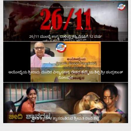
26/11 ಮುಂಬೈ ಉಗ್ರ ದಾಳಿಯ ಕಹಿ ನೆನಪಿಗೆ 12 ವರ್ಷ
ಅಯೋಧ್ಯೆಯ ಶ್ರೀರಾಮ ಮಂದಿರ ವಿನ್ಯಾಸಕಾರ, ದೇಶದ ಹೆಮ್ಮೆಯ ಶಿಲ್ಪಿ ಶ್ರೀ ಚಂದ್ರಕಾಂತ್‌
ಸೋಂಪುರ
ಬೀದಿ ಶ್ವಾನಗಳ ಶ್ವಾಸದಂತಿರುವ ಶ್ರೀಮತಿ ರಜನಿ ಶೆಟ್ಟಿ